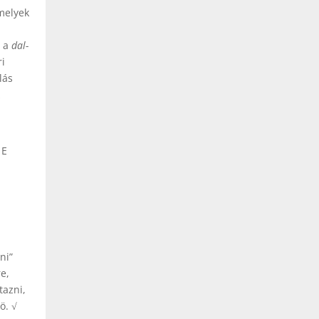
amelyek
t a
dal-
ri
lás
z
 E
ni”
e,
tazni,
ö. √