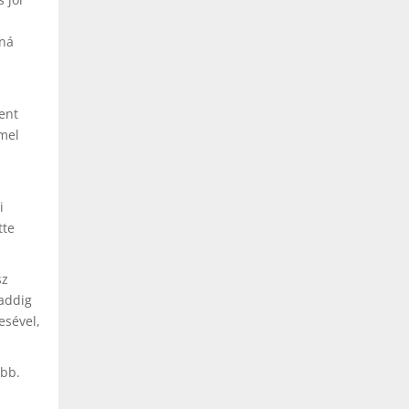
nná
zent
mmel
i
tte
sz
addig
esével,
abb.