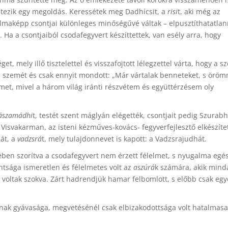
étezik egy megoldás. Keressétek meg Dadhícsit, a
risi
t, aki még az
almaképp csontjai különleges minőségűvé váltak – elpusztíthatatla
a a csontjaiból csodafegyvert készíttettek, van esély arra, hogy
, mely illő tisztelettel és visszafojtott lélegzettel várta, hogy a s
ta szemét és csak ennyit mondott: „Már vártalak benneteket, s örö
met, mivel a három világ iránti részvétem és együttérzésem oly
szamádhi
t, testét szent máglyán elégették, csontjait pedig Szurabh
 Visvakarman, az isteni kézműves-kovács- fegyverfejlesztő elkészíte
át, a
vadzsrá
t, mely tulajdonnevet is kapott: a Vadzsrajudhát.
ében szorítva a csodafegyvert nem érzett félelmet, s nyugalma egé
ntsága ismeretlen és félelmetes volt az
aszúrá
k számára, akik mind
voltak szokva. Zárt hadrendjük hamar felbomlott, s előbb csak egy
inak gyávasága, megvetésénél csak elbizakodottsága volt hatalmas