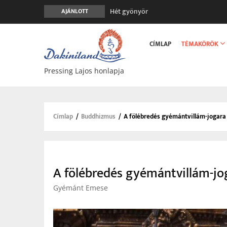
Hét gyönyör
AJÁNLOTT
A gondolatok átalakításának nyolc ver
Main
Meghalni teljesen biztonságos
navigation
CÍMLAP
TÉMAKÖRÖK
Minden más, mint aminek látszik
Vég nélküli leborulás
Pressing Lajos honlapja
Címlap
/
Buddhizmus
/
A fölébredés gyémánt­villám-jogara
Morzsa
A fölébredés gyémánt­villám-jo
Gyémánt Emese