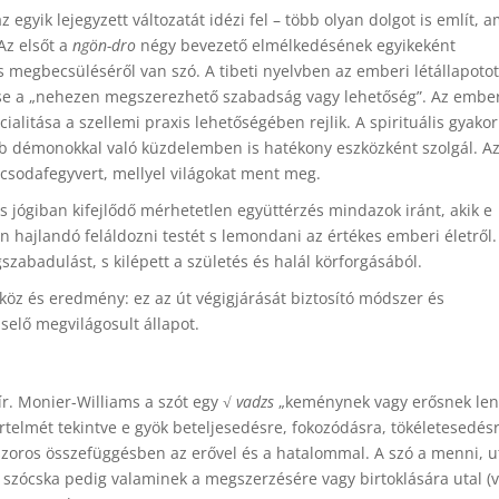
z egyik lejegyzett változatát idézi fel – több olyan dolgot is említ, 
Az elsőt a
ngön-dro
négy bevezető elmélkedésének egyikeként
 megbecsüléséről van szó. A tibeti nyelvben az emberi létállapoto
ntése a „nehezen megszerezhető szabadság vagy lehetőség”. Az embe
cialitása a szellemi praxis lehetőségében rejlik. A spirituális gyakor
bb démonokkal való küzdelemben is hatékony eszközként szolgál. A
csodafegyvert, mellyel világokat ment meg.
s jógiban kifejlődő mérhetetlen együttérzés mindazok iránt, akik e
hajlandó feláldozni testét s lemondani az értékes emberi életről.
szabadulást, s kilépett a születés és halál körforgásából.
köz és eredmény: ez az út végigjárását biztosító módszer és
selő megvilágosult állapot.
ír. Monier-Williams a szót egy √
vadzs
„keménynek vagy erősnek len
Értelmét tekintve e gyök beteljesedésre, fokozódásra, tökéletesedésr
 szoros összefüggésben az erővel és a hatalommal. A szó a menni, u
szócska pedig valaminek a megszerzésére vagy birtoklására utal (v