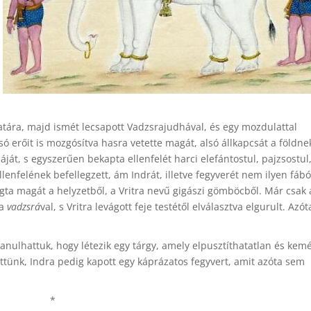
vatára, majd ismét lecsapott Vadzsrajudhával, és egy mozdulattal
lsó erőit is mozgósítva hasra vetette magát, alsó állkapcsát a földne
áját, s egyszerűen bekapta ellenfelét harci elefántostul, pajzsostul
lenfelének befellegzett, ám Indrát, illetve fegyverét nem ilyen fábó
ágta magát a helyzetből, a Vritra nevű gigászi gömböcből. Már csak 
 a
vadzsrá
val, s Vritra levágott feje testétől elválasztva elgurult. Azót
nulhattuk, hogy létezik egy tárgy, amely elpusztíthatatlan és ke
őttünk, Indra pedig kapott egy káprázatos fegyvert, amit azóta sem
*