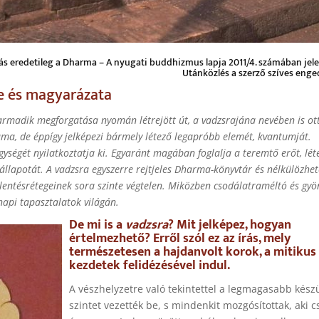
rás eredetileg a Dharma – A nyugati buddhizmus lapja 2011/4. számában jel
Utánközlés a szerző szíves enge
te és magyarázata
armadik megforgatása nyomán létrejött út, a vadzsrajána nevében is ot
uma, de éppígy jelképezi bármely létező legapróbb elemét, kvantumját.
égét nyilatkoztatja ki. Egyaránt magában foglalja a teremtő erőt, léte
 állapotát. A vadzsra egyszerre rejtjeles Dharma-könyvtár és nélkülözhet
 jelentésrétegeinek sora szinte végtelen. Miközben csodálatraméltó és gy
znapi tapasztalatok világán.
De mi is a
vadzsra
? Mit jelképez, hogyan
értelmezhető? Erről szól ez az írás, mely
természetesen a hajdanvolt korok, a mitikus
kezdetek felidézésével indul.
A vészhelyzetre való tekintettel a legmagasabb készü
szintet vezették be, s mindenkit mozgósítottak, aki c