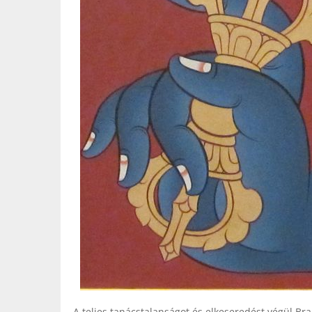
A teljes tanácstalanságot és elkeseredést végül Br