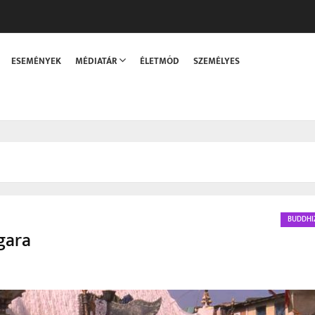
sszaka
ESEMÉNYEK
MÉDIATÁR
ÉLETMÓD
SZEMÉLYES
BUDDHI
gara