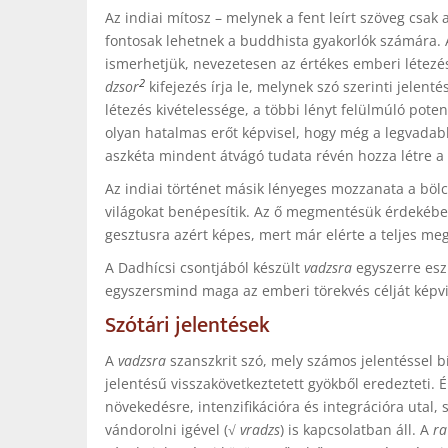
Az indiai mítosz – melynek a fent leírt szöveg csak a
fontosak lehetnek a buddhista gyakorlók számára. 
ismerhetjük, nevezetesen az értékes emberi létezés
2
dzsor
kifejezés írja le, melynek szó szerinti jele
létezés kivételessége, a többi lényt felülmúló poten
olyan hatalmas erőt képvisel, hogy még a legvada
aszkéta mindent átvágó tudata révén hozza létre a 
Az indiai történet másik lényeges mozzanata a bölc
világokat benépesítik. Az ő megmentésük érdekében 
gesztusra azért képes, mert már elérte a teljes meg
A Dadhícsi csontjából készült
vadzsra
egyszerre esz
egyszersmind maga az emberi törekvés célját képvi
Szótári jelentések
A
vadzsra
szanszkrit szó, mely számos jelentéssel b
jelentésű visszakövetkeztetett gyökből eredezteti. 
növekedésre, intenzifikációra és integrációra utal,
vándorolni igével (√
vradzs
) is kapcsolatban áll. A
ra