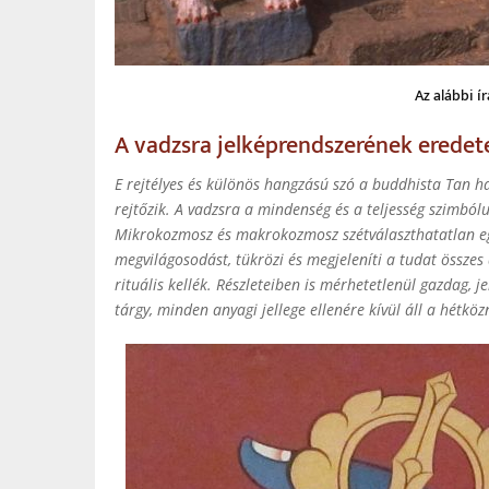
Az alábbi í
A vadzsra jelképrendszerének erede
E rejtélyes és különös hangzású szó a buddhista Tan h
rejtőzik. A vadzsra a mindenség és a teljesség szimból
Mikrokozmosz és makrokozmosz szétválaszthatatlan egys
megvilágosodást, tükrözi és megjeleníti a tudat összes
rituális kellék. Részleteiben is mérhetetlenül gazdag,
tárgy, minden anyagi jellege ellenére kívül áll a hétkö