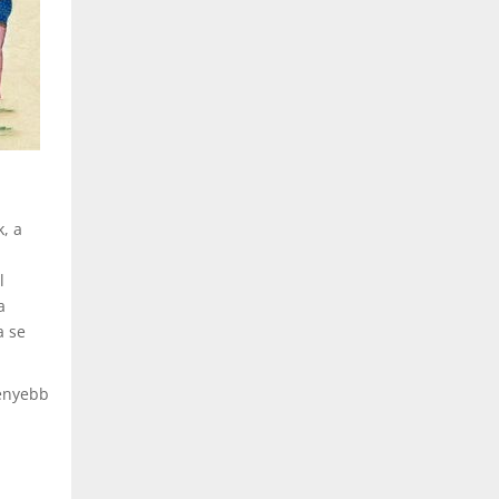
k, a
,
l
a
a se
ményebb