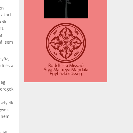
en
 akart
rá
k
tt,
át
zál sem
 győz,
di és a
meg
seregek
sélyeik
yver.
r nem
 jól