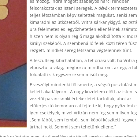
és mozog. Indra mögött szabályos harci rendben
felsorakoztak az isteni seregek. A
dévá
k természetes
teljes létszámban képviseltették magukat, senki sem
kimaradni az ütközetből. Vritra sárkánykígyó, az
aszú
ura félelmetes és legyőzhetetlen ellenfélnek számíto
hiszen nem is olyan rég ő maga akolbólította ki Indr
királyi székéből. A szembenálló felek közti téren fűs
rezgett, mindkét sereg létszáma végtelennek tűnt.
A feszültség kibírhatatlan, a tét óriási volt: ha Vritra
elpusztul a világ, méghozzá mindhárom: az égi, a föl
földalatti sík egyszerre semmisül meg.
E veszélyt mindenki fölismerte, a végső pusztulást 
kellett akadályozni. A nagy küzdelem előtt az isteni 
vezetői parancsnoki értekezletet tartottak, ahol az
előterjesztő komor arccal fejtette ki, hogy győzelmi e
igen csekélyek, mivel Vritrán nem fog semmilyen feg
„Sem fából, sem fémből, sem kőből készített fegyve
árthat neki. Semmit sem tehetünk ellene.”
ahmá szüntette meg. Az ő emlékezete távoli korokra visszamenően is