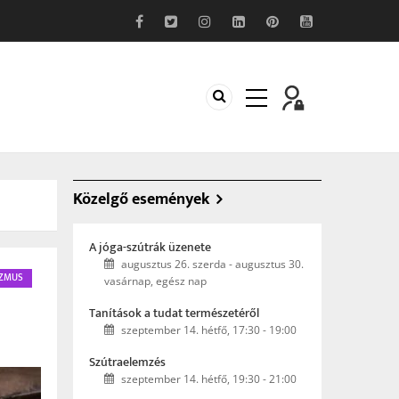
Közelgő események
A jóga-szútrák üzenete
augusztus 26. szerda
-
augusztus 30.
ZMUS
vasárnap, egész nap
Tanítások a tudat természetéről
szeptember 14. hétfő, 17:30
-
19:00
Szútraelemzés
szeptember 14. hétfő, 19:30
-
21:00