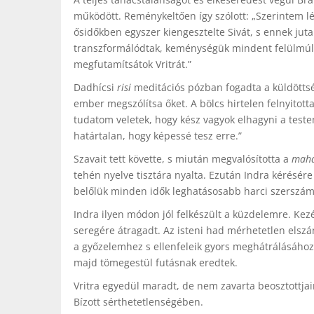
működött. Reménykeltően így szólott: „Szerintem l
ősidőkben egyszer kiengesztelte Sivát, s ennek jut
transzformálódtak, keménységük mindent felülmúl. H
megfutamítsátok Vritrát.”
Dadhícsi
risi
meditációs pózban fogadta a küldöttséget
ember megszólítsa őket. A bölcs hirtelen felnyitot
tudatom veletek, hogy kész vagyok elhagyni a teste
határtalan, hogy képessé tesz erre.”
Szavait tett követte, s miután megvalósította a
mahá
tehén nyelve tisztára nyalta. Ezután Indra kérésére
belőlük minden idők leghatásosabb harci szerszám
Indra ilyen módon jól felkészült a küzdelemre. Kez
seregére átragadt. Az isteni had mérhetetlen elszá
a győzelemhez s ellenfeleik gyors meghátrálásához 
majd tömegestül futásnak eredtek.
Vritra egyedül maradt, de nem zavarta beosztottja
Bízott sérthetetlenségében.