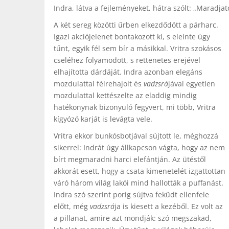
Indra, látva a fejleményeket, hátra szólt: „Maradja
A két sereg közötti űrben elkezdődött a párharc.
Igazi akciójelenet bontakozott ki, s eleinte úgy
tűnt, egyik fél sem bír a másikkal. Vritra szokásos
cseléhez folyamodott, s rettenetes erejével
elhajította dárdáját. Indra azonban elegáns
mozdulattal félrehajolt és
vadzsrá
jával egyetlen
mozdulattal kettészelte az eladdig mindig
hatékonynak bizonyuló fegyvert, mi több, Vritra
kígyózó karját is levágta vele.
Vritra ekkor bunkósbotjával sújtott le, méghozzá
sikerrel: Indrát úgy állkapcson vágta, hogy az nem
bírt megmaradni harci elefántján. Az ütéstől
akkorát esett, hogy a csata kimenetelét izgattottan
váró három világ lakói mind hallották a puffanást.
Indra szó szerint porig sújtva feküdt ellenfele
előtt, még
vadzsrá
ja is kiesett a kezéből. Ez volt az
a pillanat, amire azt mondják: szó megszakad,