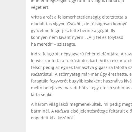
lehelet megszegik. Úgy tűnt, a világok háborúja
véget ért.
Vritra arcát a felismerhetetlenségig eltorzította a
diadalittas vigyor. Győzött, de túlságosan könnyű
győzelme felgerjesztette benne a gőgöt. Ily
könnyen nem kívánt nyerni. „Állj fel és folytasd,
ha mered!” – sziszegte.
Indra felugrott négyagyarú fehér elefántjára, Aira
lenyisszantotta a furkósbotos kart. Vritra ekkor uto
felsőt pedig az égnek támasztva gigászira tátotta sz
vadzsrá
stul. A szörnyeteg már-már úgy érezhette, el
faragták: fegyverét bugylibicskaként használva kiv
méltó befejezés maradt hátra: egy utolsó suhintás
látta senki.
A három világ lakói megmenekültek, mi pedig megta
bárminél. A
vadzsra
első jelentésrétege feltárult el
1
engedett ki a kezéből.