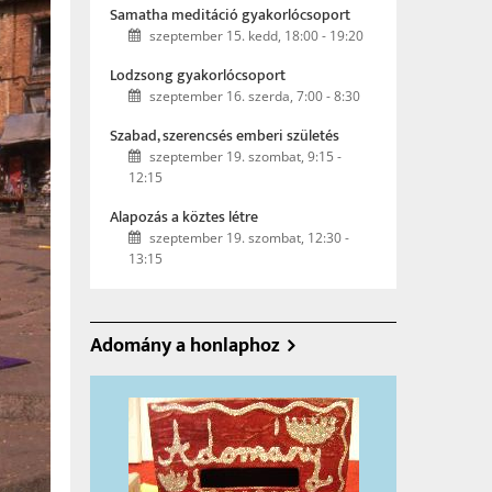
Samatha meditáció gyakorlócsoport
szeptember 15. kedd, 18:00
-
19:20
Lodzsong gyakorlócsoport
szeptember 16. szerda, 7:00
-
8:30
Szabad, szerencsés emberi születés
szeptember 19. szombat, 9:15
-
12:15
Alapozás a köztes létre
szeptember 19. szombat, 12:30
-
13:15
Adomány a honlaphoz