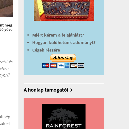
ent meg.
délyével
Miért kérem a felajánlást?
Hogyan küldhetünk adományt?
t
Cégek részére
zést és
etlen
önyörű
A honlap támogatói
ltségi
sak él