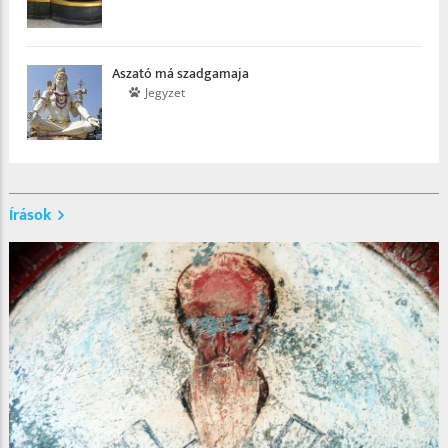
Aszató má szadgamaja
Jegyzet
Írások