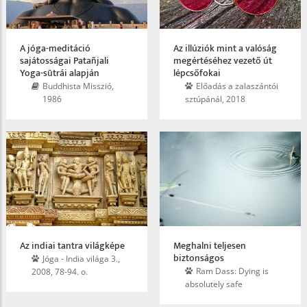
A jóga-meditáció
Az illúziók mint a valóság
sajátosságai Patañjali
megértéséhez vezető út
Yoga-sūtrái alapján
lépcsőfokai
Buddhista Misszió,
Előadás a zalaszántói
1986
sztúpánál, 2018
Az indiai tantra világképe
Meghalni teljesen
biztonságos
Jóga - India világa 3.,
Ram Dass: Dying is
2008, 78-94. o.
absolutely safe