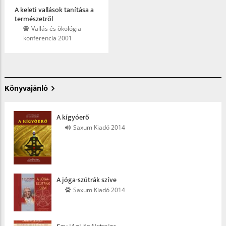
A keleti vallások tanítása a
természetről
Vallás és ökológia
konferencia 2001
Könyvajánló
A kígyóerő
Saxum Kiadó 2014
A jóga-szútrák szíve
Saxum Kiadó 2014