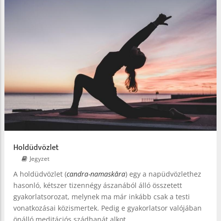
Holdüdvözlet
Jegyzet
A holdüdvözlet (
candra-namaskāra
) egy a napüdvözlethez
hasonló, kétszer tizennégy ászanából álló összetett
gyakorlatsorozat, melynek ma már inkább csak a testi
vonatkozásai közismertek. Pedig e gyakorlatsor valójában
önálló meditációs szádhanát alkot.