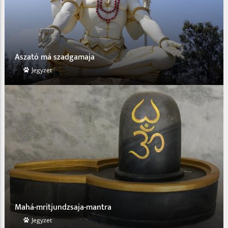
Az indiai tantra világképe
Jóga - India világa 3., 2008, 78-94. o.
Hamvas Béla és a jóga
Hamvas Béla kör 2017