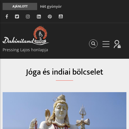
Hét gyönyör
AJÁNLOTT
A gondolatok átalakításának nyolc versszaka
Meghalni teljesen biztonságos
Minden más, mint aminek látszik
Vég nélküli leborulás
Pressing Lajos honlapja
Jóga és indiai bölcselet