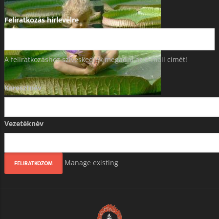
Feliratkozás hírlevélre
A feliratkozáshoz szíveskedjék megadni az e-mail címét!
Keresztnév
Vezetéknév
Manage existing