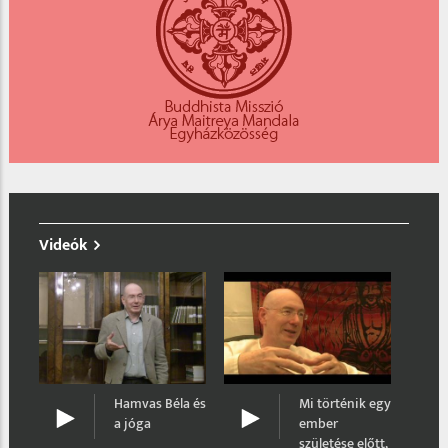
Videók
Menj végig az
úton!
éla és
Mi történik egy
ember
születése előtt,