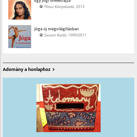
Egy jógi önéletrajza
Filosz Könyvkiadó, 2013
Jóga új megvilágításban
Saxum Kiadó, 1999/2011
Adomány a honlaphoz