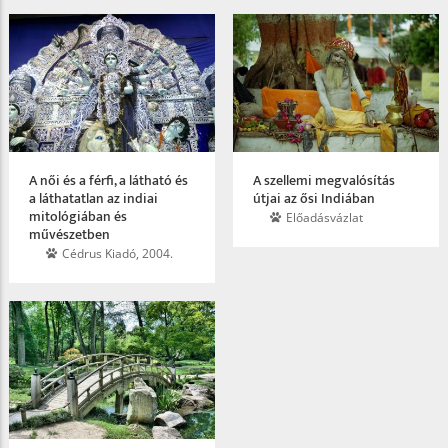
A női és a férfi, a látható és
A szellemi megvalósítás
a láthatatlan az indiai
útjai az ősi Indiában
mitológiában és
Előadásvázlat
művészetben
Cédrus Kiadó, 2004.