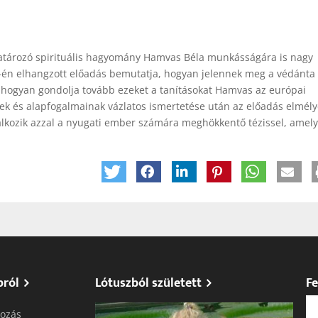
határozó spirituális hagyomány Hamvas Béla munkásságára is nagy
1-én elhangzott előadás bemutatja, hogyan jelennek meg a védánta 
hogyan gondolja tovább ezeket a tanításokat Hamvas az európai
nek és alapfogalmainak vázlatos ismertetése után az előadás elmél
lalkozik azzal a nyugati ember számára meghökkentő tézissel, amely
pról
Lótuszból született
Fe
ozás