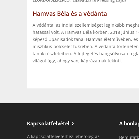
Lílávadzsra Pressing Lajos
ELŐADÓ/SZEREPLŐ
Hamvas Béla és a védánta
A védánta, az indiai szellemiséget leginkább meg
hatással volt. A Hamvas Béla körben, 2018 június 
képező Upanisadok tanai Hamvas életművében, és 
misztikus bölcselet tükrében. A védánta történeté
tanok részleteiben. A fejtegetés hangsúlyosan fog
világot úgy, ahogy van, káprázatnak tekinti.
Kapcsolatfelvétel
A honla
A kapcsolatfelvételhez lehetőleg az
Bemutatk