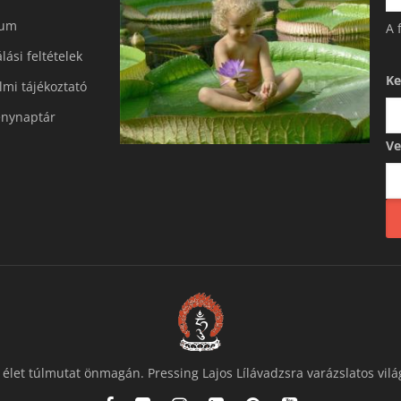
zum
A 
lási feltételek
Ke
mi tájékoztató​
nynaptár
Ve
 élet túlmutat önmagán. Pressing Lajos Lílávadzsra varázslatos vilá