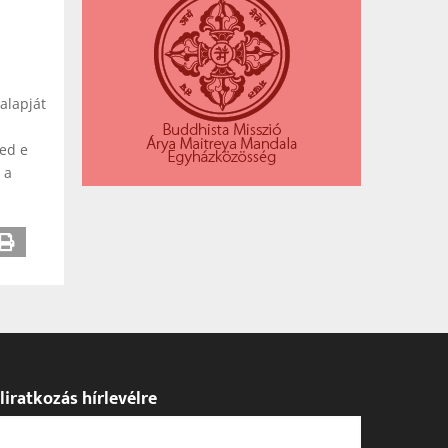
alapját
yed e
 a
liratkozás hírlevélre