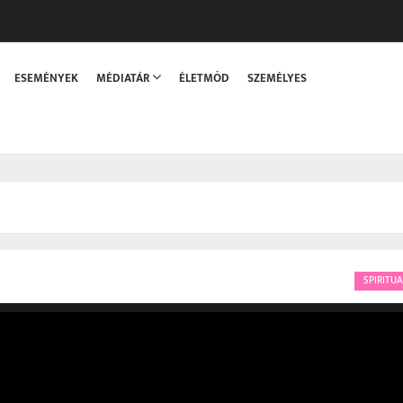
sszaka
ESEMÉNYEK
MÉDIATÁR
ÉLETMÓD
SZEMÉLYES
SPIRITUA
Video
Player