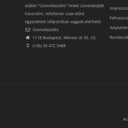
alábbi "Üzenetküldés" linket szíveskedjék
Impress
használni, telefonon csak előre
Felhaszná
egyeztetett időpontban vagyok elérhető.
Adatvédel
Üzenetküldés
Rendezvé
1118 Budapest, Ménesi út 35. I/2.
(+36) 30 472 5488
Az