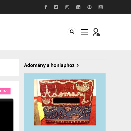
Adomány a honlaphoz
LITÁS