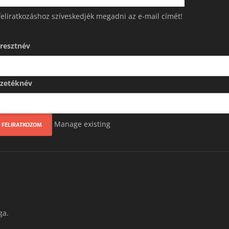
feliratkozáshoz szíveskedjék megadni az e-mail címét!
resztnév
zetéknév
Manage existing
ga.