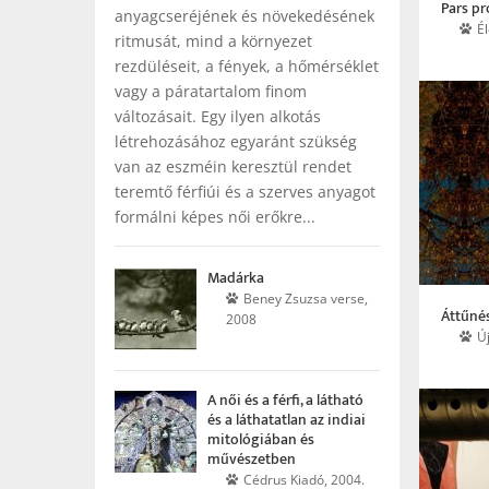
Pars pr
anyagcseréjének és növekedésének
É
ritmusát, mind a környezet
rezdüléseit, a fények, a hőmérséklet
vagy a páratartalom finom
változásait. Egy ilyen alkotás
létrehozásához egyaránt szükség
van az eszméin keresztül rendet
teremtő férfiúi és a szerves anyagot
formálni képes női erőkre...
Madárka
Beney Zsuzsa verse,
Áttűné
2008
Ú
A női és a férfi, a látható
és a láthatatlan az indiai
mitológiában és
művészetben
Cédrus Kiadó, 2004.