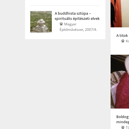
A buddhista sztúpa –
spirituális építészeti elvek
Magyar
Építőművészet, 2007/4.
A titok
K
Boldog
mindeg
T