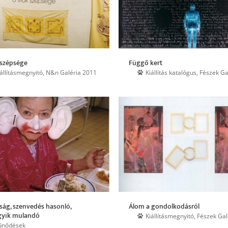
 szépsége
Függő kert
iállításmegnyitó, N&n Galéria 2011
Kiállítás katalógus, Fészek Ga
ság, szenvedés hasonló,
Álom a gondolkodásról
yik mulandó
Kiállításmegnyitó, Fészek Gal
űnődések