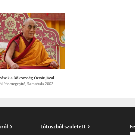
zások a Bölcsesség Óceánjával
iállításmegnyitó, Sambhala 2002
pról
Lótuszból született
Fe