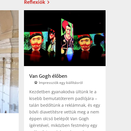
Reflexiók
Van Gogh élőben
Impressziók egy kiállításról
Kezdetben gyanakodva ültünk le a
kisebb bemutatóterem padlójára –
talán bedőltünk a reklámnak, és egy
bóvli diavetítésre vettük meg a nem
éppen olcsó belépőt Van Gogh
ígéretével, miközben festmény egy