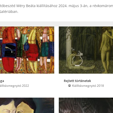
tóbeszéd Méry Beáta kiállításához 2024. május 3-án, a révkomárom
Galériában.
óga
Rejtett történetek
iállításmegnyitó 2022
Kiállításmegnyitó 2018