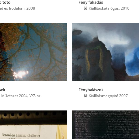
o toto
Fény fakadás
let és Irodalom, 2008
Kiállításkatalógus, 2010
sek
Fényhalászok
j Művészet 2004, V/7. sz.
Kiállításmegnyitó 2007