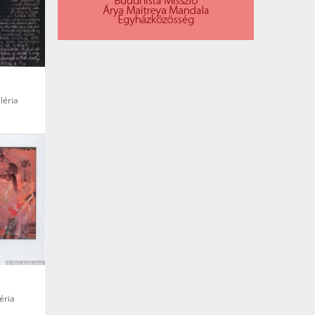
léria
éria