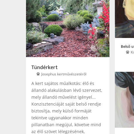
Belső 
K
Tündérkert
Josephus kertművészetéről
A kert sajátos műalkotás: élő és
állandó alakulásban lévő szervezet,
mely állandó művelést igényel...
Konzisztenciáját saját belső rendje
biztosítja, mely külső formáját
tekintve ugyanakkor minden
pillanatban megújul, követve mind
az élő szövet lélegzésének,