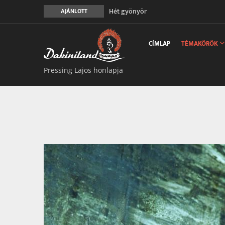
Hét gyönyör
AJÁNLOTT
A gondolatok átalakításának nyolc ver
Main
Meghalni teljesen biztonságos
navigation
CÍMLAP
TÉMAKÖRÖK
Minden más, mint aminek látszik
Vég nélküli leborulás
Pressing Lajos honlapja