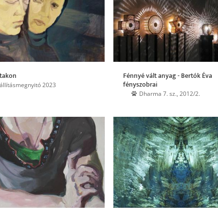
utakon
Fénnyé vált anyag - Bertók Éva
fényszobrai
iállításmegnyitó 2023
Dharma 7. sz., 2012/2.