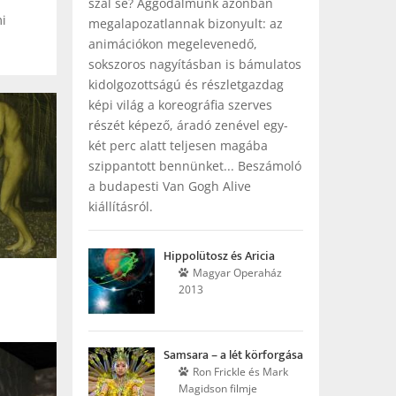
szál se? Aggodalmunk azonban
i
megalapozatlannak bizonyult: az
animációkon megelevenedő,
sokszoros nagyításban is bámulatos
kidolgozottságú és részletgazdag
képi világ a koreográfia szerves
részét képező, áradó zenével egy-
két perc alatt teljesen magába
szippantott bennünket... Beszámoló
a budapesti Van Gogh Alive
kiállításról.
Hippolütosz és Aricia
Magyar Operaház
2013
Samsara – a lét körforgása
Ron Frickle és Mark
Magidson filmje