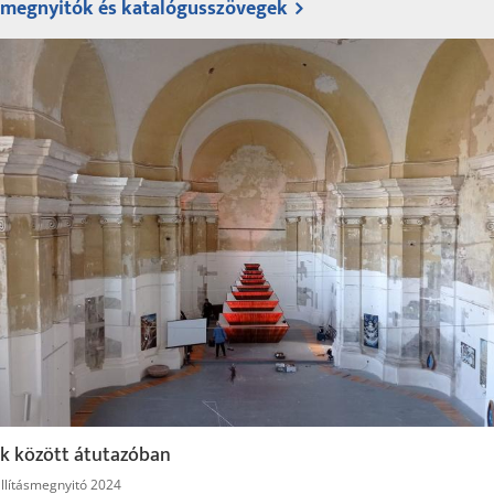
ásmegnyitók és katalógusszövegek
k között átutazóban
állításmegnyitó 2024