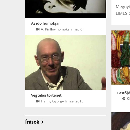
Megnyi
LIMES 
Az idő homokján
A. Kirillov homokanimációi
Festőj
Végtelen történet
K
Halmy György filmje, 2013
Írások