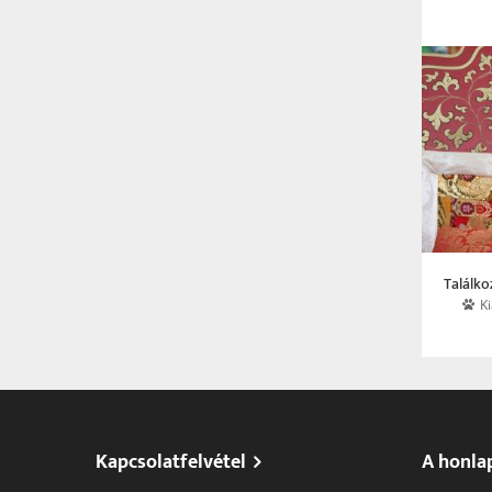
Találko
K
Kapcsolatfelvétel
A honla