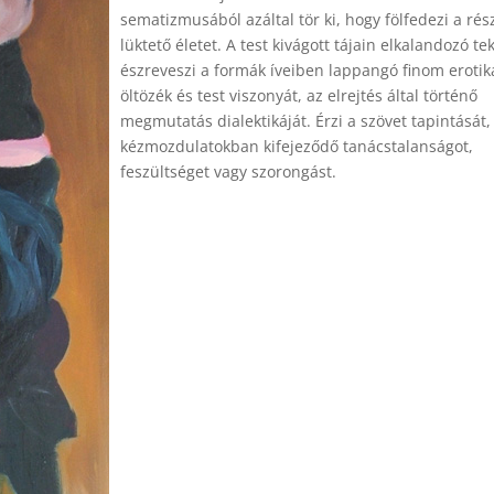
sematizmusából azáltal tör ki, hogy fölfedezi a ré
lüktető életet. A test kivágott tájain elkalandozó te
észreveszi a formák íveiben lappangó finom erotiká
öltözék és test viszonyát, az elrejtés által történő
megmutatás dialektikáját. Érzi a szövet tapintását,
kézmozdulatokban kifejeződő tanácstalanságot,
feszültséget vagy szorongást.