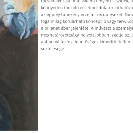
rácsodálkozást. A felvillanó fények és színek, a
könnyedén táncoló ecsetmozdulatok láthatóvá 
az éppoly tűnékeny érzelmi rezdüléseket. Nin
fogalmilag körülírható koncepció vagy terv, „
a pillanat éber jelenléte. A művészt a személy
meghatározottsága helyett jobban izgatja az, 
abban változó: a lehetőségek kimeríthetetlen
sokfélesége.