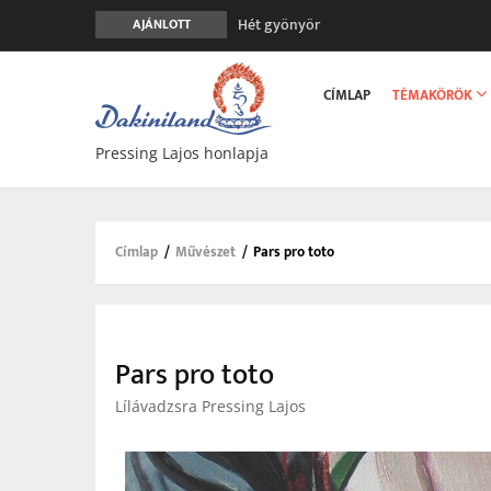
Hét gyönyör
AJÁNLOTT
A gondolatok átalakításának nyolc ver
Main
Meghalni teljesen biztonságos
navigation
CÍMLAP
TÉMAKÖRÖK
Minden más, mint aminek látszik
Vég nélküli leborulás
Pressing Lajos honlapja
Címlap
/
Művészet
/
Pars pro toto
Morzsa
Pars pro toto
Lílávadzsra Pressing Lajos