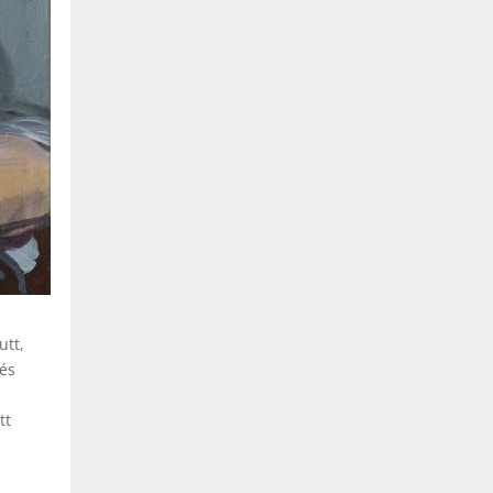
utt,
 és
tt