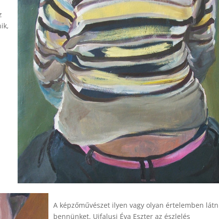
z
ik,
A képzőművészet ilyen vagy olyan értelemben látni
bennünket. Ujfalusi Éva Eszter az észlelés