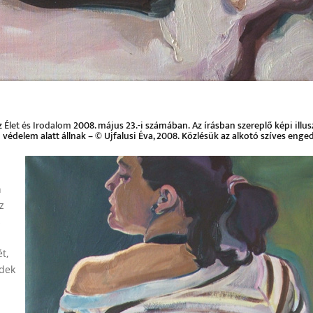
z
Élet és Irodalom
2008. május 23.-i számában. Az írásban szereplő képi illus
i védelem alatt állnak – © Ujfalusi Éva, 2008. Közlésük az alkotó szíves enged
n
z
s
t,
rdek