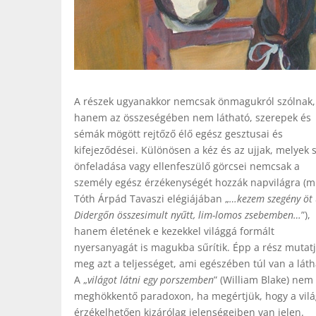
A részek ugyanakkor nemcsak önmagukról szólnak,
hanem az összeségében nem látható, szerepek és
sémák mögött rejtőző élő egész gesztusai és
kifejeződései. Különösen a kéz és az ujjak, melyek 
önfeladása vagy ellenfeszülő görcsei nemcsak a
személy egész érzékenységét hozzák napvilágra (m
Tóth Árpád Tavaszi elégiájában „
…kezem szegény öt u
Didergőn összesimult nyűtt, lim-lomos zsebemben…
”),
hanem életének e kezekkel világgá formált
nyersanyagát is magukba sűrítik. Épp a rész mutat
meg azt a teljességet, ami egészében túl van a láth
A „
világot látni egy porszemben
” (William Blake) nem 
meghökkentő paradoxon, ha megértjük, hogy a vilá
érzékelhetően kizárólag jelenségeiben van jelen.