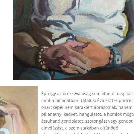
Épp így az örökkévalóság sem élhető meg más
mint a pillanatban. Ujfalusi Éva Eszter portréi
önarcképei nem karaktert ábrázolnak, hanem
pillanatnyi kedvet, hangulatot, a homlok mögö
átsuhanó gondolatot, szorongást vagy gondot,
elmélázást, a szem sarkában eltűnődő