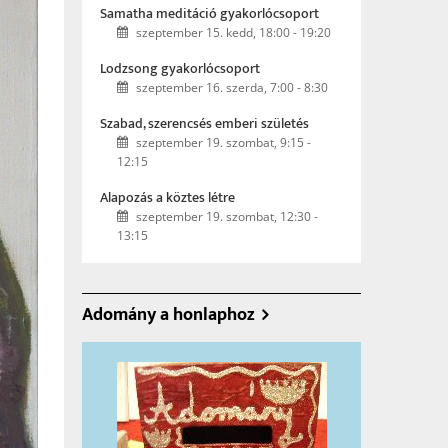
Samatha meditáció gyakorlócsoport
szeptember 15. kedd, 18:00
-
19:20
Lodzsong gyakorlócsoport
szeptember 16. szerda, 7:00
-
8:30
Szabad, szerencsés emberi születés
szeptember 19. szombat, 9:15
-
12:15
Alapozás a köztes létre
szeptember 19. szombat, 12:30
-
13:15
Adomány a honlaphoz