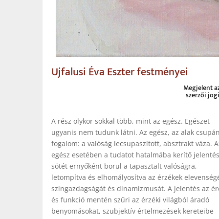
Ujfalusi Éva Eszter festményei
Megjelent a
szerzői jog
A rész olykor sokkal több, mint az egész. Egészet
ugyanis nem tudunk látni. Az egész, az alak csupá
fogalom: a valóság lecsupaszított, absztrakt váza. A
egész esetében a tudatot hatalmába kerítő jelenté
sötét ernyőként borul a tapasztalt valóságra,
letompítva és elhomályosítva az érzékek elevenségé
színgazdagságát és dinamizmusát. A jelentés az é
és funkció mentén szűri az érzéki világból áradó
benyomásokat, szubjektív értelmezések kereteibe