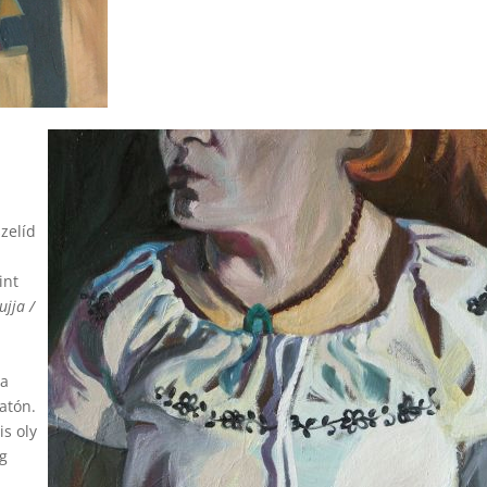
szelíd
int
jja /
ja
atón.
is oly
g