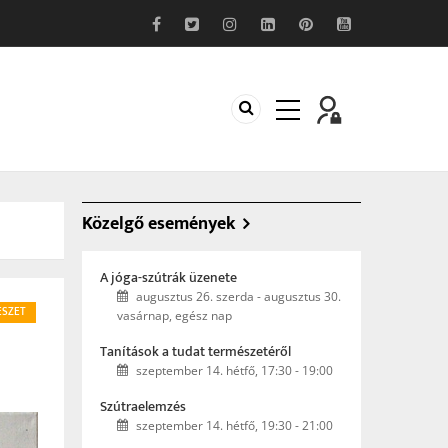
Közelgő események
A jóga-szútrák üzenete
augusztus 26. szerda
-
augusztus 30.
SZET
vasárnap, egész nap
Tanítások a tudat természetéről
szeptember 14. hétfő, 17:30
-
19:00
Szútraelemzés
szeptember 14. hétfő, 19:30
-
21:00