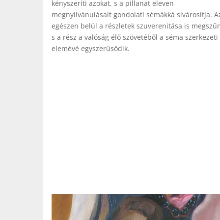
kényszeríti azokat, s a pillanat eleven
megnyilvánulásait gondolati sémákká sivárosítja. A
egészen belül a részletek szuverenitása is megszűn
s a rész a valóság élő szövetéből a séma szerkezeti
elemévé egyszerűsödik.