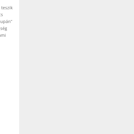
teszik
cs
csupán”
iség
ami