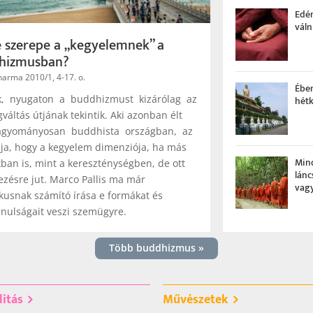
Edé
váln
 szerepe a „kegyelem­nek” a
hiz­musban?
arma 2010/1, 4-17. o.
Ébe
, nyugaton a buddhizmust kizárólag az
hét
áltás útjának tekintik. Aki azonban élt
agyományosan buddhista országban, az
dja, hogy a kegyelem dimenziója, ha más
Min
ban is, mint a kereszténységben, de ott
lán
jezésre jut. Marco Pallis ma már
vag
ikusnak számító írása e formákat és
anulságait veszi szemügyre.
Több buddhizmus »
litás
Művészetek