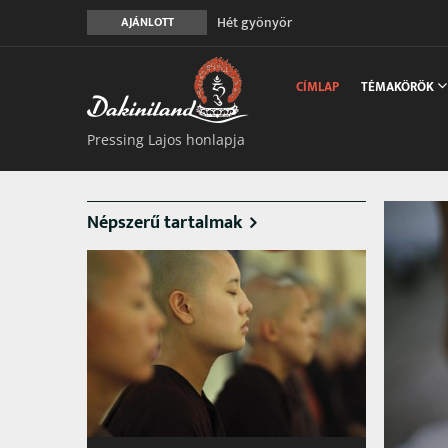
Hét gyönyör
AJÁNLOTT
A gondolatok átalakításának nyolc ver
Main
Meghalni teljesen biztonságos
navigation
CÍMLAP
TÉMAKÖRÖK
Minden más, mint aminek látszik
Vég nélküli leborulás
Pressing Lajos honlapja
Népszerű tartalmak