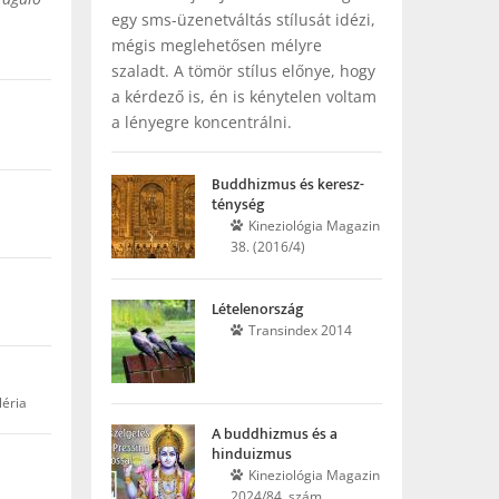
egy sms-üzenetváltás stílusát idézi,
mégis meglehetősen mélyre
szaladt. A tömör stílus előnye, hogy
a kérdező is, én is kénytelen voltam
a lényegre koncentrálni.
Buddhizmus és keresz­
ténység
Kinezio­lógia Maga­zin
38. (2016/4)
Lételenország
Trans­index 2014
léria
A buddhizmus és a
hinduizmus
Kineziológia Magazin
2024/84. szám