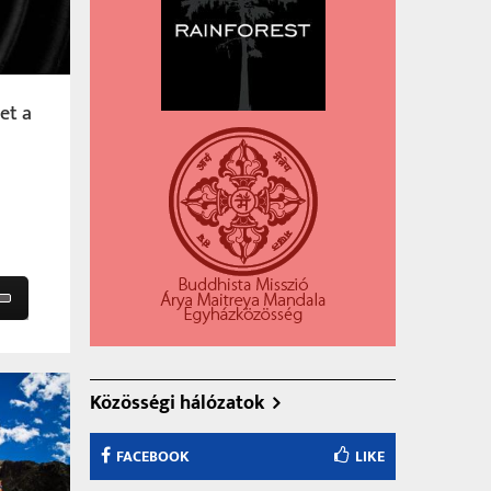
et a
own
Közösségi hálózatok
se
FACEBOOK
LIKE
ase
e.