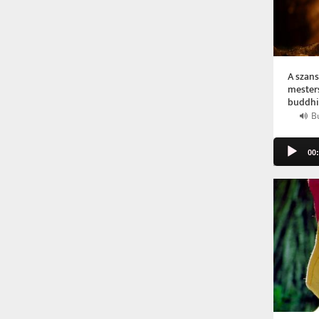
A szans
mesters
buddhi
B
Audio
00
Player