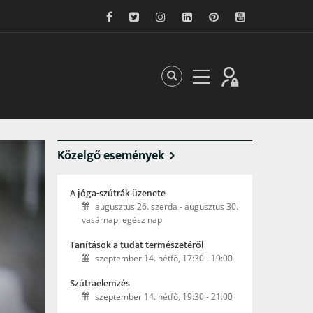
A sötét korszak és a szellemi megvakulás a
tükrében
Ebben a tanulmányban a vakság és a látás, valamint 
elválaszthatatlan világosság és sötétség metaforikus 
a keleti spirituális hagyomány, ezen belül is elsős
tanításai fényében. Bemutatom azokat a személyes 
segítettek föltárni a szellemi vakság természetét.
Közelgő események
A jóga-szútrák üzenete
augusztus 26. szerda
-
augusztus 30.
vasárnap, egész nap
Tanítások a tudat természetéről
szeptember 14. hétfő, 17:30
-
19:00
Szútraelemzés
szeptember 14. hétfő, 19:30
-
21:00