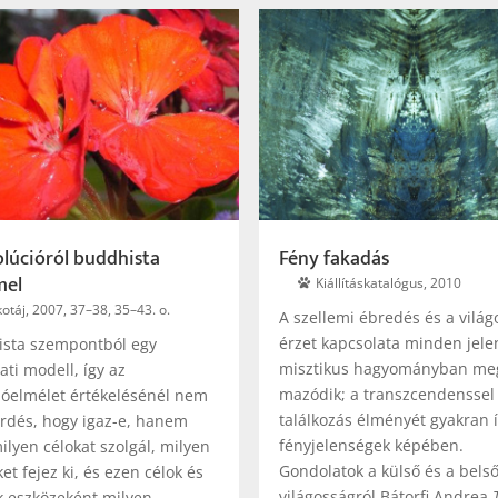
olúcióról buddhista
Fény fakadás
mel
Kiállításkatalógus, 2010
otáj, 2007, 37–38, 35–43. o.
A szellemi ébredés és a világ
érzet kapcsolata minden jele
sta szempontból egy
misztikus hagyományban meg
ati modell, így az
mazódik; a transzcendenssel 
ióelmélet értékelésénél nem
találkozás élményét gyakran í
érdés, hogy igaz-e, hanem
fényjelenségek képében.
ilyen célokat szolgál, milyen
Gondolatok a külső és a bels
et fejez ki, és ezen célok és
világosságról Bátorfi Andrea
k eszközeként milyen