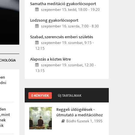
Samatha meditáció gyakorlócsoport
szeptember 15. kedd, 18:00
-
19:20
Lodzsong gyakorlócsoport
szeptember 16. szerda, 7:00
-
8:30
s
t.
Szabad, szerencsés emberi születés
szeptember 19. szombat, 9:15
-
12:15
Alapozás a köztes létre
ICHOLÓGIA
szeptember 19. szombat, 12:30
-
13:15
ben
edni
E-KÖNYVEK
ÚJ TARTALMAK
den
Reggeli üldögélések -
, mint
útmutató a meditációhoz
nek
Bódhi füzetek 1, 1995
zik