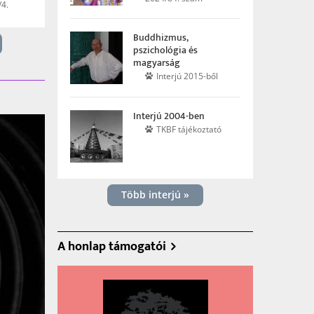
4.
Buddhizmus,
pszichológia és
magyarság
Interjú 2015-ből
Interjú 2004-ben
TKBF tájékoztató
Több interjú »
A honlap támogatói