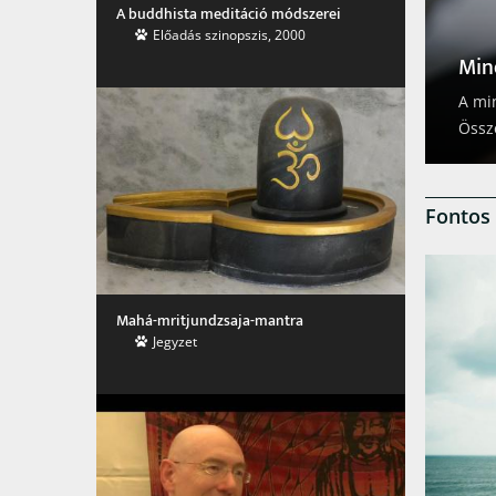
A buddhista meditáció módszerei
Idő
Előadás szinopszis, 2000
at?
Az id
e a buddhizmusban és a mai pszichológiában.
világ
 dióhéjban.
átte
Fontos 
Mahá-mritjundzsaja-mantra
Jegyzet