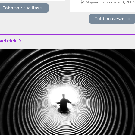
Magyar Építőművészet, 2007/
Több spiritualitás »
Több művészet »
vételek