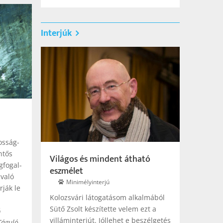
Interjúk
osság­
ntős
Világos és mindent átható
fogal­
eszmélet
való
Mini­mélyinterjú
rják le
Kolozsvári látogatásom alkalmából
Sütő Zsolt készítette velem ezt a
ő
villáminterjút. Jóllehet e beszélgetés
Táguló