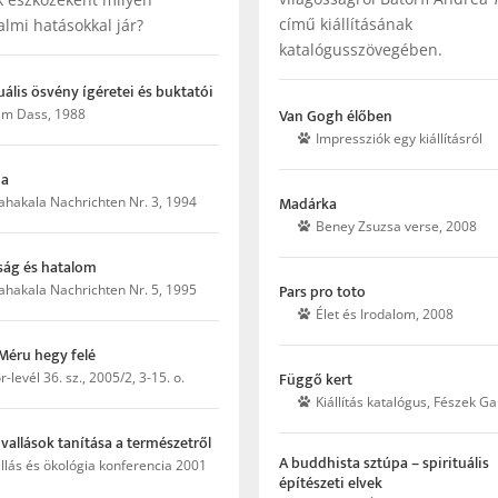
című kiállításának
almi hatásokkal jár?
katalógusszövegében.
tuális ösvény ígéretei és buktatói
Van Gogh élőben
m Dass, 1988
Impressziók egy kiállításról
ja
Madárka
hakala Nachrichten Nr. 3, 1994
Beney Zsuzsa verse, 2008
ság és hatalom
Pars pro toto
hakala Nachrichten Nr. 5, 1995
Élet és Irodalom, 2008
Méru hegy felé
Függő kert
r-levél 36. sz., 2005/2, 3-15. o.
Kiállítás katalógus, Fészek Ga
i vallások tanítása a természetről
A buddhista sztúpa – spirituális
llás és ökológia konferencia 2001
építészeti elvek