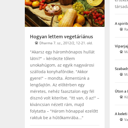
társad
A spiri
Ra
Hogyan lettem vegetáriánus
Dharma 7. sz., 2012/2, 12-21. old.
Viparja
"Akarsz egy háromhónapos hullát
Ma
látni?" – kérdezte tőlem
unokahúgom, az egyik nagyvárosi
Szabad
szálloda konyhafőnöke. "Akkor
Ma
gyere!" – mondta. Átmentünk a
lengőajtón. Az előtérben egy
Úton a 
méretes, nehéz faasztalon egy fél
Kö
disznó volt kiterítve. "Itt van, ő az!" –
kíváncsian nézett rám, majd
folytatta – "Három hónappal ezelőtt
A kelet
raktuk be a hűtőkamrába..."
Va