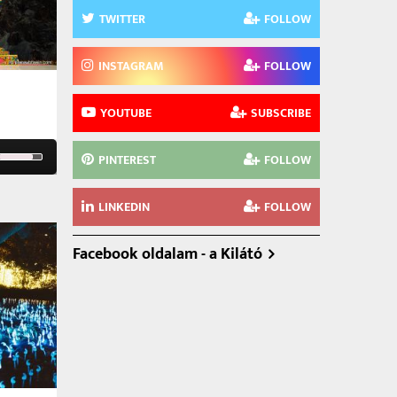
TWITTER
FOLLOW
INSTAGRAM
FOLLOW
YOUTUBE
SUBSCRIBE
Use
PINTEREST
FOLLOW
Up/Down
Arrow
LINKEDIN
FOLLOW
keys
to
Facebook oldalam - a Kilátó
increase
or
decrease
volume.