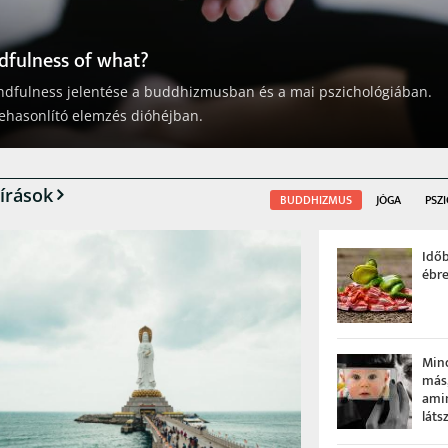
ben ébredni
ő mibenléte ősidők óta foglalkoztatja a gondolkodókat, de a mai
ban a mindennapi életünknek is egyik kulcskérdése. Ez a fontos írá
kinti a buddhista hagyomány időre vonatkozó legfontosabb tanításai
írások
BUDDHIZMUS
JÓGA
PSZ
Idő
ébr
Min
más
ami
láts