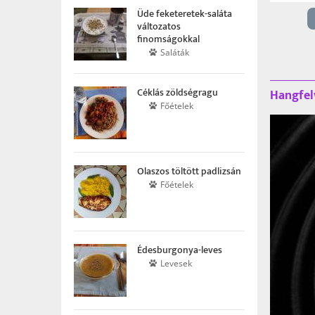
Üde feketeretek-saláta
változatos
finomságokkal
Saláták
Céklás zöldségragu
Hangfel
Főételek
Olaszos töltött padlizsán
Főételek
Édesburgonya-leves
Levesek