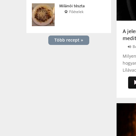
Milánói tészta
Főételek
A jel
medi
Több recept »
B
Milyen
hogyan
Líláva
Aud
Pla