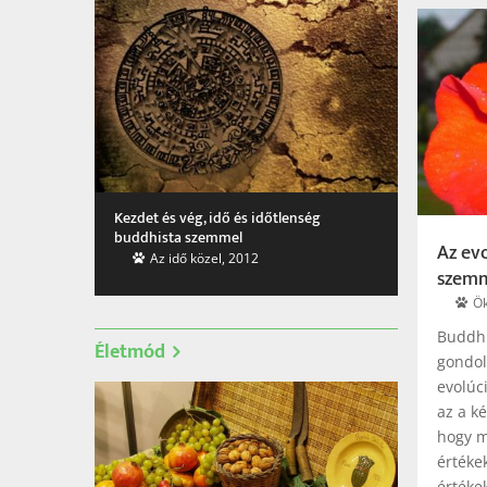
Kezdet és vég, idő és időtlenség
buddhista szemmel
Az ev
Az idő közel, 2012
szem
Ök
Buddhi
Életmód
gondol
evolúc
az a k
hogy m
értékek
értéke