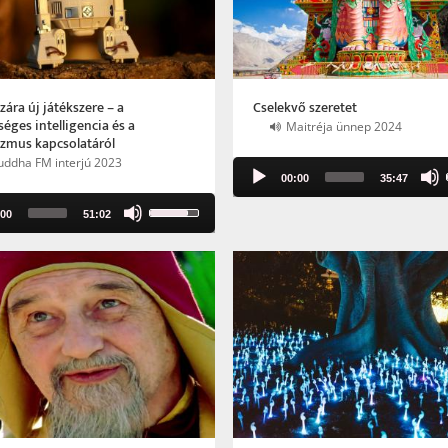
zára új játékszere – a
Cselekvő szeretet
éges intelligencia és a
Maitréja ünnep 2024
zmus kapcsolatáról
uddha FM interjú 2023
Audio
00:00
35:47
Player
Use
:00
51:02
Up/Down
Arrow
keys
to
increase
or
decrease
volume.