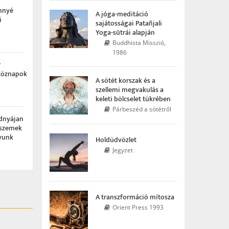
nnyé
A jóga-meditáció
i
sajátosságai Patañjali
Yoga-sūtrái alapján
Buddhista Misszió,
1986
r
köznapok
A sötét korszak és a
szellemi megvakulás a
keleti bölcselet tükrében
Párbeszéd a sötétről
dnyájan
cszemek
yunk
Holdüdvözlet
Jegyzet
A transzformáció mítosza
Orient Press 1993