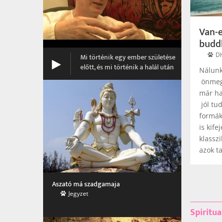
Van-e
budd
Dh
Mi történik egy ember születése
előtt, és mi történik a halál után
Nálunk
önmegv
már h
jól tu
formák
is kife
klassz
azok t
Aszató má szadgamaja
Jegyzet
Spiritua