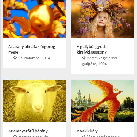
Az arany almafa - újgörög
A gallyból gyött
mese
királykisasszony
Csudalámpa, 1914
Berze Nagy János
gyűjtése, 1904
Az aranyszőrű bárány
A vak király
Magyar Mese- és
Magyar népmesék,