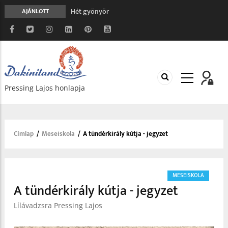
Hét gyönyör
AJÁNLOTT
A gondolatok átalakításának nyolc versszaka
Meghalni teljesen biztonságos
Minden más, mint aminek látszik
Vég nélküli leborulás
Pressing Lajos honlapja
Címlap
/
Meseiskola
/
A tündérkirály kútja - jegyzet
Morzsa
MESEISKOLA
A tündérkirály kútja - jegyzet
Lílávadzsra Pressing Lajos