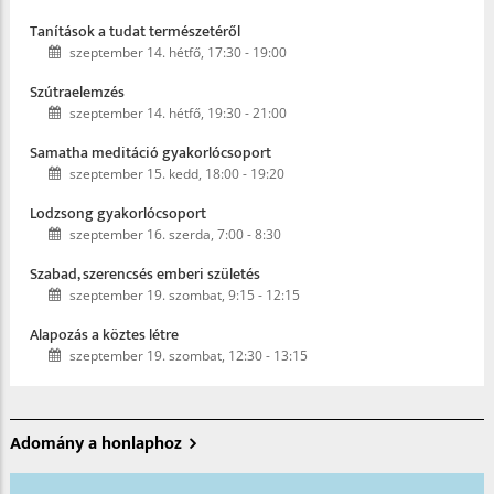
Tanítások a tudat természetéről
szeptember 14. hétfő, 17:30
-
19:00
Szútraelemzés
szeptember 14. hétfő, 19:30
-
21:00
Samatha meditáció gyakorlócsoport
szeptember 15. kedd, 18:00
-
19:20
Lodzsong gyakorlócsoport
szeptember 16. szerda, 7:00
-
8:30
Szabad, szerencsés emberi születés
szeptember 19. szombat, 9:15
-
12:15
Alapozás a köztes létre
szeptember 19. szombat, 12:30
-
13:15
Adomány a honlaphoz