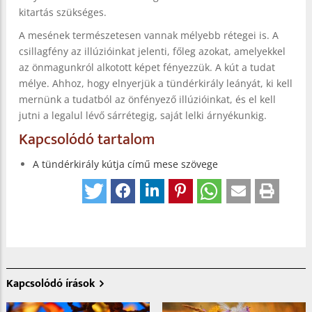
kitartás szükséges.
A mesének természetesen vannak mélyebb rétegei is. A
csillagfény az illúzióinkat jelenti, főleg azokat, amelyekkel
az önmagunkról alkotott képet fényezzük. A kút a tudat
mélye. Ahhoz, hogy elnyerjük a tündérkirály leányát, ki kell
mernünk a tudatból az önfényező illúzióinkat, és el kell
jutni a legalul lévő sárrétegig, saját lelki árnyékunkig.
Kapcsolódó tartalom
A tündérkirály kútja című mese szövege
Kapcsolódó írások