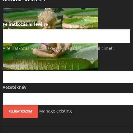
Feliratkozás hírlevélre
A feliratkozáshoz szíveskedjék megadni az e-mail címét!
Keresztnév
Vezetéknév
Manage existing