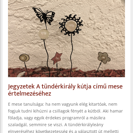
Jegyzetek A tündérkirály kútja című mese
értelmezéséhez
E mese tanulsága: ha nem vagyunk elég kitartóak, nem
fogjuk tudni kihúzni a csillagok fényét a kútból. Aki hamar
föladja, vagy egyik érdekes programról a másikra
szaladgál, semmire se viszi. A tündérkirályleány
elnyeréséhez következetesség és a választott út melletti