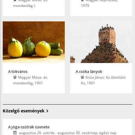
mondavilág I.
1979
A tökváros
A csóka lányok
Magyar Mese- és
Kriza János: Az álomlátó
mondavilág, 1901
fiú, 1961
Közelgő események
A jóga-szútrák üzenete
augusztus 26. szerda
-
augusztus 30. vasárnap, egész nap