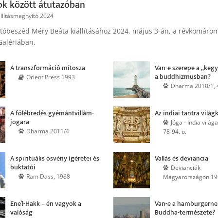
ok között átutazóban
állításmegnyitó 2024
tóbeszéd Méry Beáta kiállításához 2024. május 3-án, a révkomárom
Galériában.
A transzformáció mítosza
Van-e szerepe a „keg
a buddhiz­musban?
Orient Press 1993
Dharma 2010/1, 4
A fölébredés gyémánt­villám-
Az indiai tantra világ
jogara
Jóga - India világa
Dharma 2011/4
78-94. o.
A spirituális ösvény ígéretei és
Vallás és deviancia
buktatói
Devianciák
Ram Dass, 1988
Magyarországon 19
Ene’l-Hakk – én vagyok a
Van-e a hamburgerne
valóság
Buddha-természete?