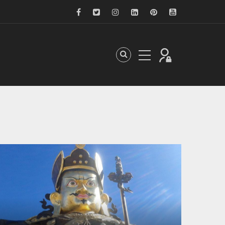
A sötét korszak és a szellemi