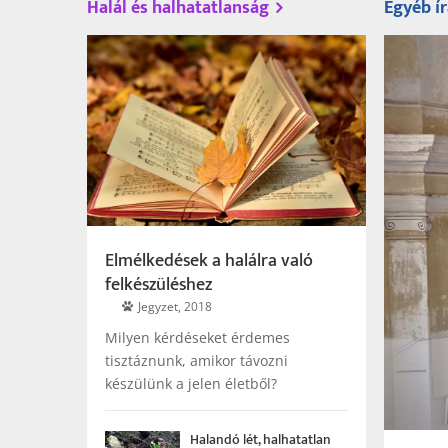
Halál és halhatatlanság
Egyéb í
Elmélkedések a halálra való
felkészüléshez
Jegyzet, 2018
Milyen kérdéseket érdemes
tisztáznunk, amikor távozni
készülünk a jelen életből?
Halandó lét, halhatatlan