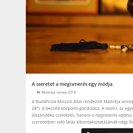
A szeretet a megismerés egy módja
Maitréja ünnep 2016
A Buddhista Misszió által rendezett Maitréja ünn
28"). A beszéd központi gondolata: A
maitrí
, az egy
jószándékú cselekvés, hanem
a megismerés sajátos
szeretetben való látás kibontakoztatásának négy foká
Audio