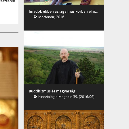
veszterén
Imádok ebben az izgalmas korban élni...
Morfondír, 2016
Buddhizmus és magyarság
Kinezio­lógia Maga­zin 39. (2016/06)