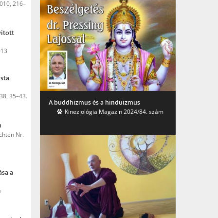
010, 216–
itott
013
ista
38, 35–43.
A buddhizmus és a hinduizmus
Kineziológia Magazin 2024/84. szám
m
chten Nr.
ása a
a