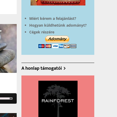
Miért kérem a felajánlást?
Hogyan küldhetünk adományt?
Cégek részére
A honlap támogatói
Use
Up/Down
Arrow
keys