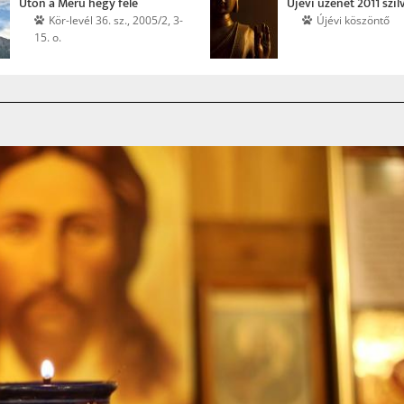
Úton a Méru hegy felé
Újévi üzenet 2011 szil
Kör-levél 36. sz., 2005/2, 3-
Újévi köszöntő
15. o.