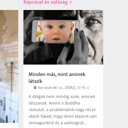
Káprázat és valóság
Minden más, mint aminek
látszik
Kör-levél 46. sz., 2008/2, 3–19. o
A dolgok nem mindig azok, aminek
látszanak. Amint a Buddha
rámutat, a problémáink nagy része
abból fakad, hogy téves képünk van
önmagunkról és a valóságról...