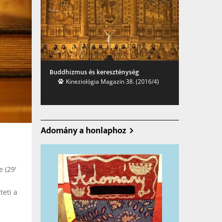
Buddhizmus és keresz­ténység
Kinezio­lógia Maga­zin 38. (2016/4)
Adomány a honlaphoz
 (29'
teti a