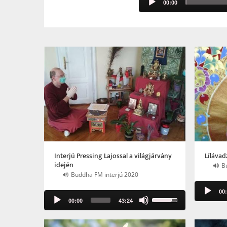
00:00
Player
Interjú Pressing Lajossal a világjárvány
Lílávad
idején
B
Buddha FM interjú 2020
Audio
00
Audio
Use
Player
00:00
43:24
Player
Up/Down
Arrow