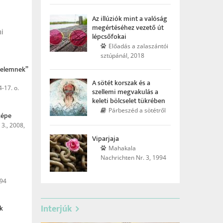
Az illúziók mint a valóság
megértéséhez vezető út
i
lépcsőfokai
Előadás a zalaszántói
sztúpánál, 2018
yelem­nek”
A sötét korszak és a
-17. o.
szellemi megvakulás a
keleti bölcselet tükrében
Párbeszéd a sötétről
képe
 3., 2008,
Viparjaja
Mahakala
Nachrichten Nr. 3, 1994
94
Interjúk
k