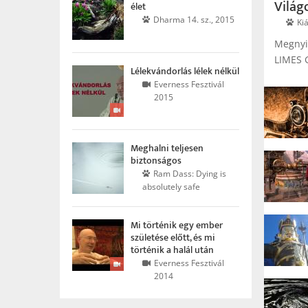
Világ
élet
Dharma 14. sz., 2015
Ki
Megnyi
LIMES 
Lélekvándorlás lélek nélkül
Everness Fesztivál
2015
Meghalni teljesen
biztonságos
Ram Dass: Dying is
absolutely safe
Mi történik egy ember
születése előtt, és mi
történik a halál után
Everness Fesztivál
2014