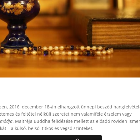
epen, 2016. december 18-án elhangzott ünnepi beszéd hangfelvétele
etemes és feltétel nélküli szeretet nem valamiféle érzelem vagy
 módja
. Maitréja Buddha felidézése mellett az előadó röviden ismer
t – a külső, belső, titkos és végső szinteket.
Use