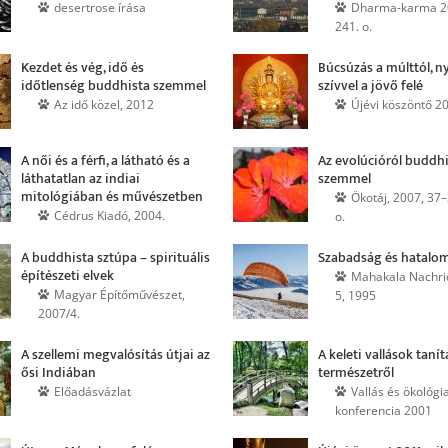
desertrose írása
Dharma-karma 2
241. o.
Kezdet és vég, idő és
Búcsúzás a múlttól, ny
időtlenség buddhista szemmel
szívvel a jövő felé
Az idő közel, 2012
Újévi köszöntő 2
A női és a férfi, a látható és a
Az evolúcióról buddh
láthatatlan az indiai
szemmel
mitológiában és művészetben
Ökotáj, 2007, 37–
Cédrus Kiadó, 2004.
o.
A buddhista sztúpa – spirituális
Szabadság és hatalo
építészeti elvek
Mahakala Nachri
Magyar Építőművészet,
5, 1995
2007/4.
A szellemi megvalósítás útjai az
A keleti vallások tanít
ősi Indiában
természetről
Előadásvázlat
Vallás és ökológi
konferencia 2001