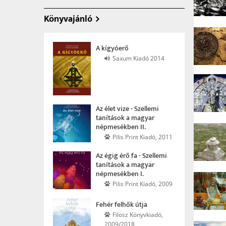
Könyvajánló
A kígyóerő
Saxum Kiadó 2014
Az élet vize - Szellemi
tanítások a magyar
népmesékben II.
Pilis Print Kiadó, 2011
Az égig érő fa - Szellemi
tanítások a magyar
népmesékben I.
Pilis Print Kiadó, 2009
Fehér felhők útja
Filosz Könyvkiadó,
2009/2018