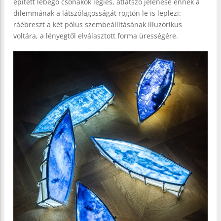
épített lebegő csónakok légies, átlátszó jelenése ennek a
dilemmának a látszólagosságát rögtön le is leplezi:
ráébreszt a két pólus szembeállításának illuzórikus
voltára, a lényegtől elválasztott forma ürességére.