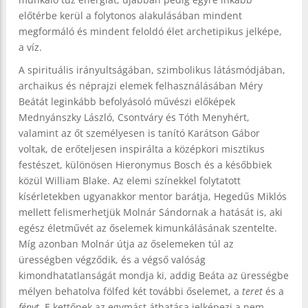
előtérbe kerül a folytonos alakulásában mindent
megformáló és mindent feloldó élet archetipikus jelképe,
a víz.
A spirituális irányultságában, szimbolikus látásmódjában,
archaikus és néprajzi elemek felhasználásában Méry
Beátát leginkább befolyásoló művészi előképek
Mednyánszky László, Csontváry és Tóth Menyhért,
valamint az őt személyesen is tanító Karátson Gábor
voltak, de erőteljesen inspirálta a középkori misztikus
festészet, különösen Hieronymus Bosch és a későbbiek
közül William Blake. Az elemi színekkel folytatott
kísérletekben ugyanakkor mentor barátja, Hegedűs Miklós
mellett felismerhetjük Molnár Sándornak a hatását is, aki
egész életművét az őselemek kimunkálásának szentelte.
Míg azonban Molnár útja az őselemeken túl az
ürességben végződik, és a végső valóság
kimondhatatlanságát mondja ki, addig Beáta az ürességbe
mélyen behatolva fölfed két további őselemet, a
teret
és a
fényt
. E kettőnek az egymást áthatása jelképezi a nem