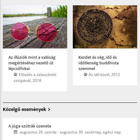
Az illúziók mint a valóság
Kezdet és vég, idő és
megértéséhez vezető út
időtlenség buddhista
lépcsőfokai
szemmel
Előadás a zalaszántói
Az idő közel, 2012
sztúpánál, 2018
Közelgő események
A jóga-szútrák üzenete
augusztus 26. szerda
-
augusztus 30. vasárnap, egész nap