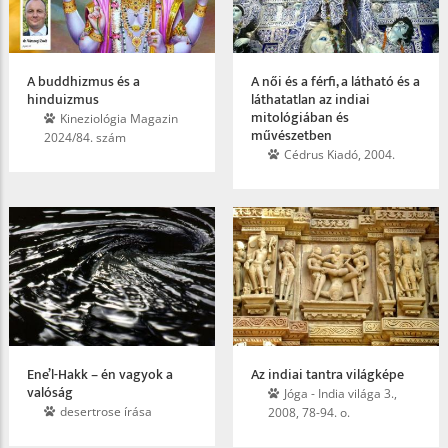
A buddhizmus és a
A női és a férfi, a látható és a
hinduizmus
láthatatlan az indiai
mitológiában és
Kineziológia Magazin
művészetben
2024/84. szám
Cédrus Kiadó, 2004.
Ene’l-Hakk – én vagyok a
Az indiai tantra világképe
valóság
Jóga - India világa 3.,
desertrose írása
2008, 78-94. o.