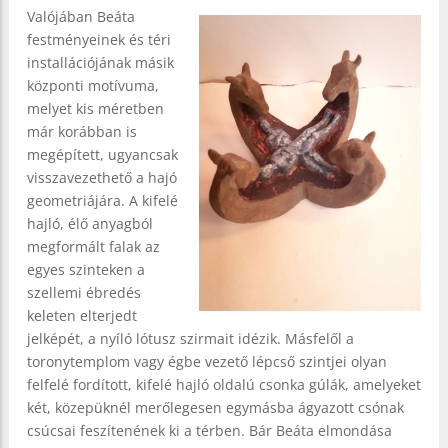
Valójában Beáta
festményeinek és téri
installációjának másik
központi motívuma,
melyet kis méretben
már korábban is
megépített, ugyancsak
visszavezethető a hajó
geometriájára. A kifelé
hajló, élő anyagból
megformált falak az
egyes szinteken a
szellemi ébredés
keleten elterjedt
jelképét, a nyíló lótusz szirmait idézik. Másfelől a
toronytemplom vagy égbe vezető lépcső szintjei olyan
felfelé fordított, kifelé hajló oldalú csonka gúlák, amelyeket
két, közepüknél merőlegesen egymásba ágyazott csónak
csúcsai feszítenének ki a térben. Bár Beáta elmondása