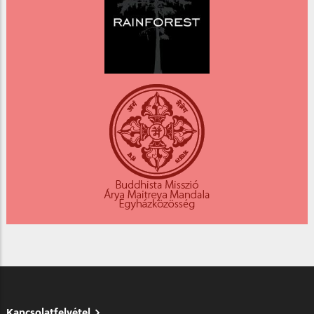
Kapcsolatfelvétel