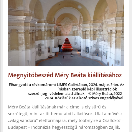
Megnyitóbeszéd Méry Beáta kiállításához
Elhangzott a révkomáromi LIMES Galériában, 2024. május 3-án. Az
írásban szereplő képi illusztrációk
szerzői jogi védelem alatt állnak – ©
Méry Beáta,
2022–
2024. Közlésük az alkotó szíves engedélyével.
Méry Beáta kiállításának már a címe is oly sűrű és
sokrétegű, mint az itt bemutatott alkotások. Utal a művész
„világ vándora” életformájára, mely többnyire a Csallóköz –
Budapest – Indonézia hegyesszögű háromszögben zajlik,