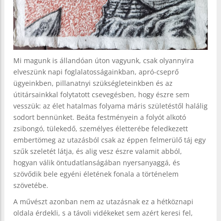
Mi magunk is állandóan úton vagyunk, csak olyannyira
elveszünk napi foglalatosságainkban, apró-cseprő
ügyeinkben, pillanatnyi szükségleteinkben és az
útitársainkkal folytatott csevegésben, hogy észre sem
vesszük: az élet hatalmas folyama máris születéstől halálig
sodort bennünket. Beáta festményein a folyót alkotó
zsibongó, tülekedő, személyes életterébe feledkezett
embertömeg az utazásból csak az éppen felmerülő táj egy
szűk szeletét látja, és alig vesz észre valamit abból,
hogyan válik öntudatlanságában nyersanyaggá, és
szövődik bele egyéni életének fonala a történelem
szövetébe.
A művészt azonban nem az utazásnak ez a hétköznapi
oldala érdekli, s a távoli vidékeket sem azért keresi fel,