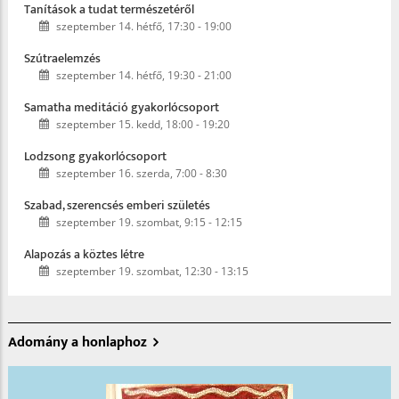
Tanítások a tudat természetéről
szeptember 14. hétfő, 17:30
-
19:00
Szútraelemzés
szeptember 14. hétfő, 19:30
-
21:00
Samatha meditáció gyakorlócsoport
szeptember 15. kedd, 18:00
-
19:20
Lodzsong gyakorlócsoport
szeptember 16. szerda, 7:00
-
8:30
Szabad, szerencsés emberi születés
szeptember 19. szombat, 9:15
-
12:15
Alapozás a köztes létre
szeptember 19. szombat, 12:30
-
13:15
Adomány a honlaphoz