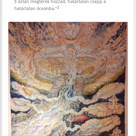
S aztán megtérek hozzád, határtalan csepp a
2
határtalan óceánba."