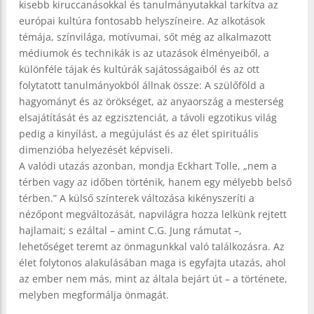
kisebb kiruccanásokkal és tanulmányutakkal tarkítva az
európai kultúra fontosabb helyszíneire. Az alkotások
témája, színvilága, motívumai, sőt még az alkalmazott
médiumok és technikák is az utazások élményeiből, a
különféle tájak és kultúrák sajátosságaiból és az ott
folytatott tanulmányokból állnak össze: A szülőföld a
hagyományt és az örökséget, az anyaország a mesterség
elsajátítását és az egzisztenciát, a távoli egzotikus világ
pedig a kinyílást, a megújulást és az élet spirituális
dimenzióba helyezését képviseli.
A valódi utazás azonban, mondja Eckhart Tolle, „nem a
térben vagy az időben történik, hanem egy mélyebb belső
térben.” A külső színterek változása kikényszeríti a
nézőpont megváltozását, napvilágra hozza lelkünk rejtett
hajlamait; s ezáltal – amint C.G. Jung rámutat –,
lehetőséget teremt az önmagunkkal való találkozásra. Az
élet folytonos alakulásában maga is egyfajta utazás, ahol
az ember nem más, mint az általa bejárt út – a története,
melyben megformálja önmagát.