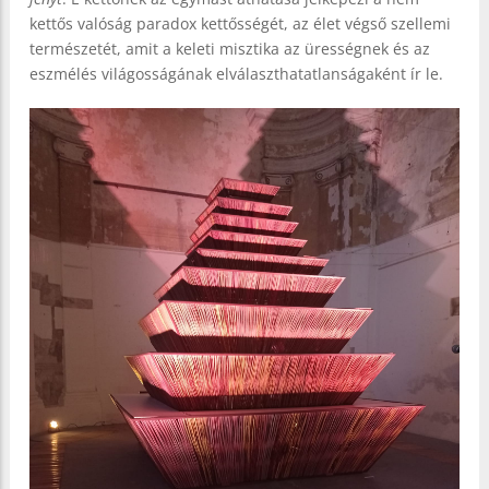
kettős valóság paradox kettősségét, az élet végső szellemi
természetét, amit a keleti misztika az ürességnek és az
eszmélés világosságának elválaszthatatlanságaként ír le.