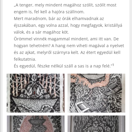
„A tenger, mely mindent magához szólít, szólít most
engem is, fel kell a hajóra szállnom.
Mert maradnom, bár az órák elhamvadnak az
éjszakában, egy volna azzal, hogy megfagyok, kristállyá
válok, és a sár magához köt.
Örömmel vinnék magammal mindent, ami itt van. De
hogyan tehetném? A hang nem viheti magával a nyelvet
és az ajkat, melyről szárnyra kelt. Az étert egyedül kell
felkutatnia.
1
És egyedül, fészke nélkül száll a sas is a nap felé.”