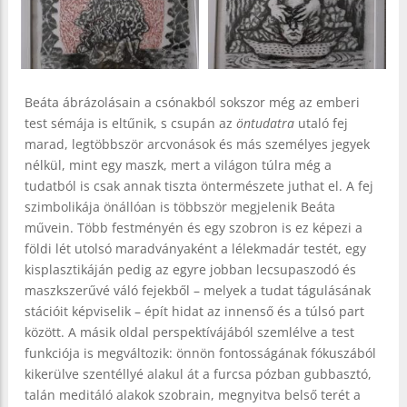
Beáta ábrázolásain a csónakból sokszor még az emberi
test sémája is eltűnik, s csupán az
öntudatra
utaló fej
marad, legtöbbször arcvonások és más személyes jegyek
nélkül, mint egy maszk, mert a világon túlra még a
tudatból is csak annak tiszta öntermészete juthat el. A fej
szimbolikája önállóan is többször megjelenik Beáta
művein. Több festményén és egy szobron is ez képezi a
földi lét utolsó maradványaként a lélekmadár testét, egy
kisplasztikáján pedig az egyre jobban lecsupaszodó és
maszkszerűvé váló fejekből – melyek a tudat tágulásának
stációit képviselik – épít hidat az innenső és a túlsó part
között. A másik oldal perspektívájából szemlélve a test
funkciója is megváltozik: önnön fontosságának fókuszából
kikerülve szentéllyé alakul át a furcsa pózban gubbasztó,
talán meditáló alakok szobrain, megnyitva belső terét a