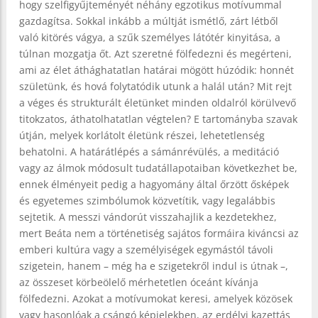
hogy szelfigyűjteményét néhány egzotikus motívummal
gazdagítsa. Sokkal inkább a múltját ismétlő, zárt létből
való kitörés vágya, a szűk személyes látótér kinyitása, a
túlnan mozgatja őt. Azt szeretné fölfedezni és megérteni,
ami az élet áthághatatlan határai mögött húzódik: honnét
születünk, és hová folytatódik utunk a halál után? Mit rejt
a véges és strukturált életünket minden oldalról körülvevő
titokzatos, áthatolhatatlan végtelen? E tartományba szavak
útján, melyek korlátolt életünk részei, lehetetlenség
behatolni. A határátlépés a sámánrévülés, a meditáció
vagy az álmok módosult tudatállapotaiban következhet be,
ennek élményeit pedig a hagyomány által őrzött ősképek
és egyetemes szimbólumok közvetítik, vagy legalábbis
sejtetik. A messzi vándorút visszahajlik a kezdetekhez,
mert Beáta nem a történetiség sajátos formáira kiváncsi az
emberi kultúra vagy a személyiségek egymástól távoli
szigetein, hanem – még ha e szigetekről indul is útnak –,
az összeset körbeölelő mérhetetlen óceánt kívánja
fölfedezni. Azokat a motívumokat keresi, amelyek közösek
vagy hasonlóak a csángó képjelekben, az erdélyi kazettás