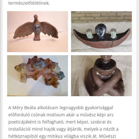
természetfölöttinek.
A Méry Beáta alkotásain legnagyobb gyakorisággal
előforduló csónak motívum akár a művész képi ars
poeticájáként is felfogható, mert képei, szobrai és
installációi mind hajók vagy átjárók, melyek a nézőt a
hétköznapiból egy mitikus világba viszik át. Művészi