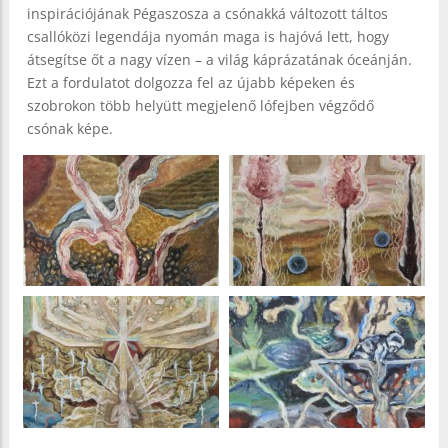
inspirációjának Pégaszosza a csónakká változott táltos
csallóközi legendája nyomán maga is hajóvá lett, hogy
átsegítse őt a nagy vízen – a világ káprázatának óceánján.
Ezt a fordulatot dolgozza fel az újabb képeken és
szobrokon több helyütt megjelenő lófejben végződő
csónak képe.