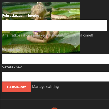
Feliratkozás hírlevélre
A feliratkozáshoz szíveskedjék megadni az e-mail címét!
Keresztnév
Vezetéknév
Manage existing