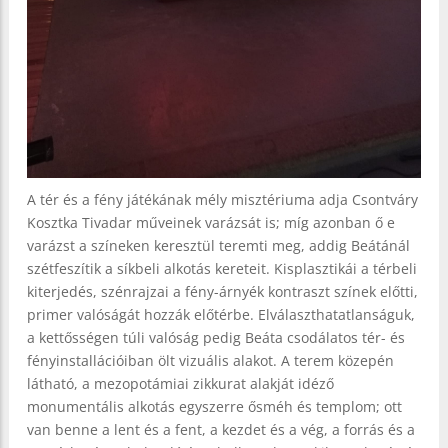
A tér és a fény játékának mély misztériuma adja Csontváry
Kosztka Tivadar műveinek varázsát is; míg azonban ő e
varázst a színeken keresztül teremti meg, addig Beátánál
szétfeszítik a síkbeli alkotás kereteit. Kisplasztikái a térbeli
kiterjedés, szénrajzai a fény-árnyék kontraszt színek előtti,
primer valóságát hozzák előtérbe. Elválaszthatatlanságuk,
a kettősségen túli valóság pedig Beáta csodálatos tér- és
fényinstallációiban ölt vizuális alakot. A terem közepén
látható, a mezopotámiai zikkurat alakját idéző
monumentális alkotás egyszerre ősméh és templom; ott
van benne a lent és a fent, a kezdet és a vég, a forrás és a