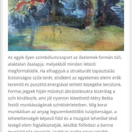
Az egyik ilyen szimbólumcsoport az őselemek formán túli,
alaktalan ősalapja, melyekből minden létező
megformálódik. Ha elhagyjuk a strukturált tapasztalás
biztonságos szűk terét, elsőként az egyetemes elemi erők
teremtő és pusztító energiával telített közegébe kerülünk.
Formai jegyek híján művészi ábrázolásukra kizárólag a
szín kínálkozik, ami jól nyomon követhető Méry Beáta
festői munkásságának színkísérleteiben. Míg korai
munkáiban az anyag legszembeötlőbb tulajdonságai, a
tehetetlenségét képező föld és a mozgást lehetővé tévő
levegő elem foglalkoztatják, később fölfedezi a benne
munkáló tűz energiát, újabban pedig egyre inkább