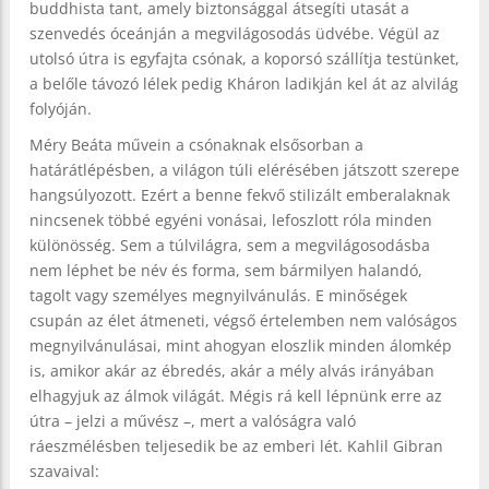
buddhista tant, amely biztonsággal átsegíti utasát a
szenvedés óceánján a megvilágosodás üdvébe. Végül az
utolsó útra is egyfajta csónak, a koporsó szállítja testünket,
a belőle távozó lélek pedig Kháron ladikján kel át az alvilág
folyóján.
Méry Beáta művein a csónaknak elsősorban a
határátlépésben, a világon túli elérésében játszott szerepe
hangsúlyozott. Ezért a benne fekvő stilizált emberalaknak
nincsenek többé egyéni vonásai, lefoszlott róla minden
különösség. Sem a túlvilágra, sem a megvilágosodásba
nem léphet be név és forma, sem bármilyen halandó,
tagolt vagy személyes megnyilvánulás. E minőségek
csupán az élet átmeneti, végső értelemben nem valóságos
megnyilvánulásai, mint ahogyan eloszlik minden álomkép
is, amikor akár az ébredés, akár a mély alvás irányában
elhagyjuk az álmok világát. Mégis rá kell lépnünk erre az
útra – jelzi a művész –, mert a valóságra való
ráeszmélésben teljesedik be az emberi lét. Kahlil Gibran
szavaival: