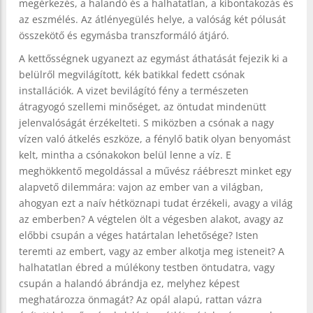
megérkezés, a halandó és a halhatatlan, a kibontakozás és
az eszmélés. Az átlényegülés helye, a valóság két pólusát
összekötő és egymásba transzformáló átjáró.
A kettősségnek ugyanezt az egymást áthatását fejezik ki a
belülről megvilágított, kék batikkal fedett csónak
installációk. A vizet bevilágító fény a természeten
átragyogó szellemi minőséget, az öntudat mindenütt
jelenvalóságát érzékelteti. S miközben a csónak a nagy
vízen való átkelés eszköze, a fénylő batik olyan benyomást
kelt, mintha a csónakokon belül lenne a víz. E
meghökkentő megoldással a művész ráébreszt minket egy
alapvető dilemmára: vajon az ember van a világban,
ahogyan ezt a naív hétköznapi tudat érzékeli, avagy a világ
az emberben? A végtelen ölt a végesben alakot, avagy az
előbbi csupán a véges határtalan lehetősége? Isten
teremti az embert, vagy az ember alkotja meg isteneit? A
halhatatlan ébred a múlékony testben öntudatra, vagy
csupán a halandó ábrándja ez, melyhez képest
meghatározza önmagát? Az opál alapú, rattan vázra