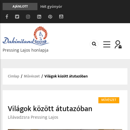
Hét gyönyör
AJÁNLOTT
A gondolatok átalakításának nyolc versszaka
Meghalni teljesen biztonságos
Minden más, mint aminek látszik
Vég nélküli leborulás
Pressing Lajos honlapja
Címlap
/
Művészet
/
Világok között átutazóban
Morzsa
MŰVÉSZET
Világok között átutazóban
Lílávadzsra Pressing Lajos