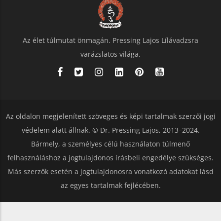
Az élet túlmutat önmagán. Pressing Lajos Lílávadzsra
varázslatos világa.
Az oldalon megjelenített szöveges és képi tartalmak szerzői jogi
védelem alatt állnak. © Dr. Pressing Lajos, 2013–2024.
Bármely, a személyes célú használaton túlmenő
felhasználáshoz a jogtulajdonos írásbeli engedélye szükséges.
Más szerzők esetén a jogtulajdonosra vonatkozó adatokat lásd
az egyes tartalmak fejlécében.