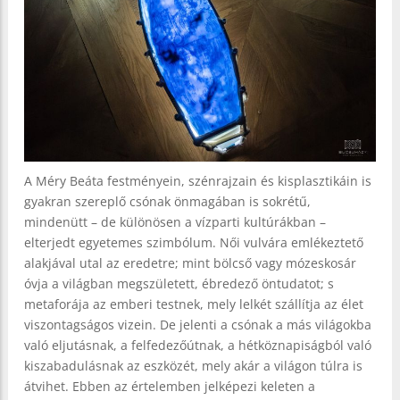
A Méry Beáta festményein, szénrajzain és kisplasztikáin is
gyakran szereplő csónak önmagában is sokrétű,
mindenütt – de különösen a vízparti kultúrákban –
elterjedt egyetemes szimbólum. Női vulvára emlékeztető
alakjával utal az eredetre; mint bölcső vagy mózeskosár
óvja a világban megszületett, ébredező öntudatot; s
metaforája az emberi testnek, mely lelkét szállítja az élet
viszontagságos vizein. De jelenti a csónak a más világokba
való eljutásnak, a felfedezőútnak, a hétköznapiságból való
kiszabadulásnak az eszközét, mely akár a világon túlra is
átvihet. Ebben az értelemben jelképezi keleten a