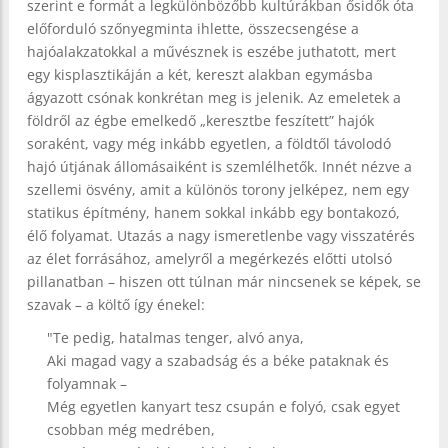
szerint e formát a legkülönbözőbb kultúrákban ősidők óta
előforduló szőnyegminta ihlette, összecsengése a
hajóalakzatokkal a művésznek is eszébe juthatott, mert
egy kisplasztikáján a két, kereszt alakban egymásba
ágyazott csónak konkrétan meg is jelenik. Az emeletek a
földről az égbe emelkedő „keresztbe feszített” hajók
soraként, vagy még inkább egyetlen, a földtől távolodó
hajó útjának állomásaiként is szemlélhetők. Innét nézve a
szellemi ösvény, amit a különös torony jelképez, nem egy
statikus építmény, hanem sokkal inkább egy bontakozó,
élő folyamat. Utazás a nagy ismeretlenbe vagy visszatérés
az élet forrásához, amelyről a megérkezés előtti utolsó
pillanatban – hiszen ott túlnan már nincsenek se képek, se
szavak – a költő így énekel:
"Te pedig, hatalmas tenger, alvó anya,
Aki magad vagy a szabadság és a béke pataknak és
folyamnak –
Még egyetlen kanyart tesz csupán e folyó, csak egyet
csobban még medrében,