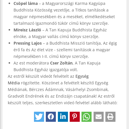
Csöpel láma
– a Magyarországi Karma Kagyüpa
Buddhista Közösség vezetője, a Titkos tanítások a
magyar népmesékben és a meséket, elmélkedéseket
tartalmazó Igazmondó tükör című könyv szerzője.
Mireisz László
– A Tan Kapuja Buddhista Egyház
elnöke, a Magyar vallás című könyv szerzője.
Pressing Lajos
– a Buddhista Misszió tanítója, Az égig
érő fa és Az élet vize - szellemi tanítások a magyar
népmesékben I-II. című könyv szerzője.
Az est moderátora
Cser Zoltán
, A Tan Kapuja
Buddhista Egyház igazgatója volt.
Az estről készült videót felvételt az
Egység
Média
rögzítette. Köszönet a felvételt készítő Egység
Médiának, Bérczes Ádámnak, Vásárhelyi Zsombinak,
Gradvolt Endrének és az Endizájn csapatának! Az estről
készült teljes, szerkesztetlen videó felvétel alább látható: