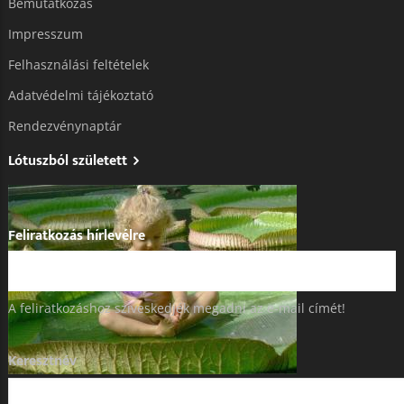
Bemutatkozás
Impresszum
Felhasználási feltételek
Adatvédelmi tájékoztató​
Rendezvénynaptár
Lótuszból született
Feliratkozás hírlevélre
A feliratkozáshoz szíveskedjék megadni az e-mail címét!
Keresztnév