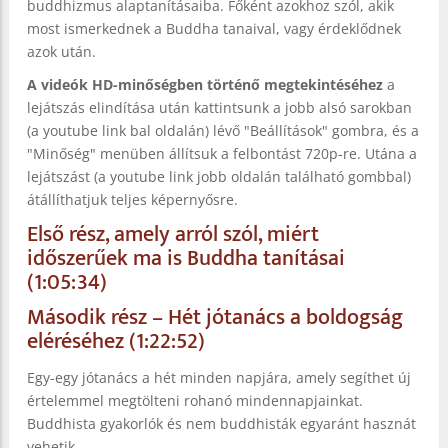
buddhizmus alaptanításaiba. Főként azokhoz szól, akik
most ismerkednek a Buddha tanaival, vagy érdeklődnek
azok után.
A videók HD-minőségben történő megtekintéséhez
a
lejátszás elindítása után kattintsunk a jobb alsó sarokban
(a youtube link bal oldalán) lévő "Beállítások" gombra, és a
"Minőség" menüben állítsuk a felbontást 720p-re. Utána a
lejátszást (a youtube link jobb oldalán található gombbal)
átállíthatjuk teljes képernyősre.
Első rész, amely arról szól, miért
időszerűek ma is Buddha tanításai
(1:05:34)
Második rész – Hét jótanács a boldogság
eléréséhez (1:22:52)
Egy-egy jótanács a hét minden napjára, amely segíthet új
értelemmel megtölteni rohanó mindennapjainkat.
Buddhista gyakorlók és nem buddhisták egyaránt hasznát
vehetik.