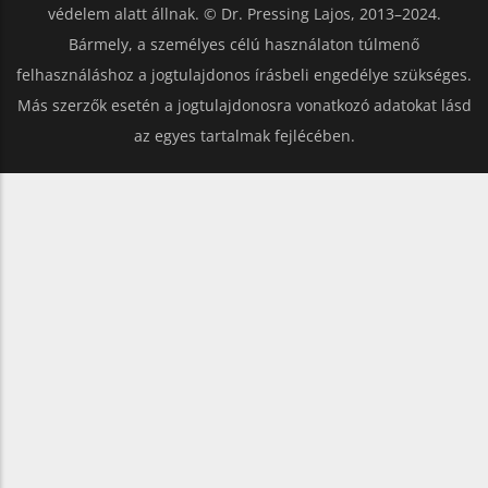
védelem alatt állnak. © Dr. Pressing Lajos, 2013–2024.
Bármely, a személyes célú használaton túlmenő
felhasználáshoz a jogtulajdonos írásbeli engedélye szükséges.
Más szerzők esetén a jogtulajdonosra vonatkozó adatokat lásd
az egyes tartalmak fejlécében.