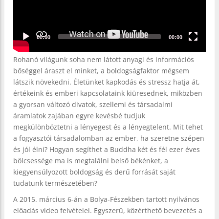
00:00
00:00
Rohanó világunk soha nem látott anyagi és információs
bőséggel áraszt el minket, a boldogságfaktor mégsem
látszik növekedni. Életünket kapkodás és stressz hatja át,
értékeink és emberi kapcsolataink kiüresednek, miközben
a gyorsan változó divatok, szellemi és társadalmi
áramlatok zajában egyre kevésbé tudjuk
megkülönböztetni a lényegest és a lényegtelent. Mit tehet
a fogyasztói társadalomban az ember, ha szeretne szépen
és jól élni? Hogyan segíthet a Buddha két és fél ezer éves
bölcsessége ma is megtalálni belső békénket, a
kiegyensúlyozott boldogság és derű forrását saját
tudatunk természetében?
A 2015. március 6-án a Bolya-Fészekben tartott nyilvános
előadás video felvételei. Egyszerű, közérthető bevezetés a