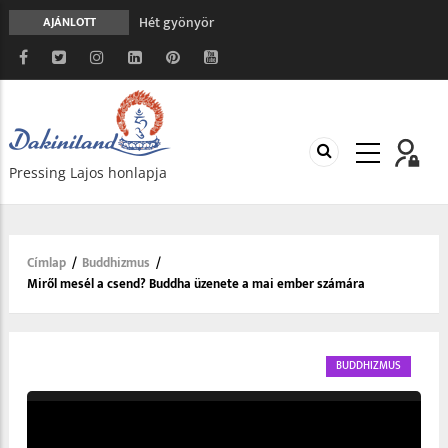
Hét gyönyör
AJÁNLOTT
A gondolatok átalakításának nyolc versszaka
Meghalni teljesen biztonságos
Minden más, mint aminek látszik
Vég nélküli leborulás
Pressing Lajos honlapja
Címlap
/
Buddhizmus
/
Morzsa
Miről mesél a csend? Buddha üzenete a mai ember számára
BUDDHIZMUS
Video
Player