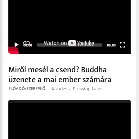
00:00
00:00
Miről mesél a csend? Buddha
üzenete a mai ember számára
Lílávadzsra Pressing Lajos
ELŐADÓ/SZEREPLŐ
Video
Player