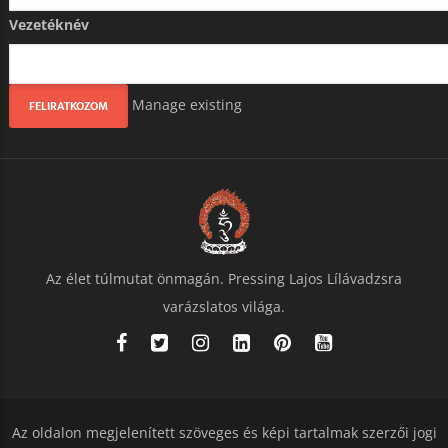
Vezetéknév
Manage existing
Az élet túlmutat önmagán. Pressing Lajos Lílávadzsra
varázslatos világa.
Az oldalon megjelenített szöveges és képi tartalmak szerzői jogi