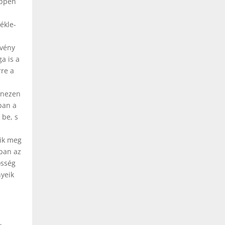
éppen
ékle­
rvény
a is a
rre a
anezen
ban a
 be, s
dik meg
nban az
össég
nyeik