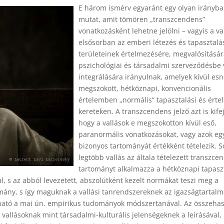
E három ismérv egyaránt egy olyan irányba
mutat, amit tömören „transzcendens”
vonatkozásként lehetne jelölni – vagyis a va
elsősorban az emberi létezés és tapasztalá
területeinek értelmezésére, megvalósításár
pszichológiai és társadalmi szerveződésbe 
integrálására irányulnak, amelyek kívül esn
megszokott, hétköznapi, konvencionális
értelemben „normális” tapasztalási és érte
kereteken. A transzcendens jelző azt is kifej
hogy a vallások e megszokotton kívül eső,
paranormális vonatkozásokat, vagy azok eg
bizonyos tartományát értékként tételezik. Ső
legtöbb vallás az általa tételezett transzce
tartományt alkalmazza a hétköznapi tapasz
, s az abból levezetett, abszolútként kezelt normákat teszi meg a
mány, s így maguknak a vallási tanrendszereknek az igazságtartalm
ható a mai ún. empirikus tudományok módszertanával. Az összehas
vallásoknak mint társadalmi-kulturális jelenségeknek a leírásával,