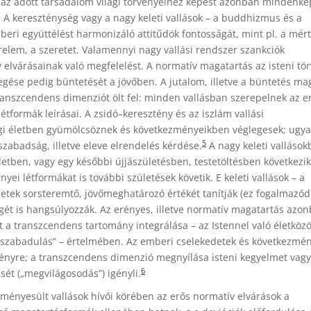
 az adott társadalom világi törvényeihez képest azonban mindenk
 A kereszténység vagy a nagy keleti vallások – a buddhizmus és a
ri együttélést harmonizáló attitűdök fontosságát, mint pl. a mért
relem, a szeretet. Valamennyi nagy vallási rendszer szankciók
ív elvárásainak való megfelelést. A normatív magatartás az isteni tö
gése pedig büntetését a jövőben. A jutalom, illetve a büntetés mag
ranszcendens dimenziót ölt fel: minden vallásban szerepelnek az e
étformák leírásai. A zsidó–keresztény és az iszlám vallási
ági életben gyümölcsöznek és következményeikben véglegesek; ugy
5
szabadság, illetve eleve elrendelés kérdése.
A nagy keleti vallások
etben, vagy egy későbbi újjászületésben, testetöltésben következik
ei létformákat is további születések követik. E keleti vallások – a
tek sorsteremtő, jövőmeghatározó értékét tanítják (ez fogalmazó
égét is hangsúlyozzák. Az erényes, illetve normatív magatartás azo
t a transzcendens tartomány integrálása – az Istennel való életköz
megszabadulás” – értelmében. Az emberi cselekedetek és következmé
érvényre; a transzcendens dimenzió megnyílása isteni kegyelmet vagy
6
ét („megvilágosodás”) igényli.
zményesült vallások hívői körében az erős normatív elvárások a