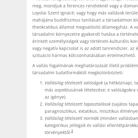
meg, mondjuk a ferences rendieknél vagy a domon
Loyolai Szent Ignácé; vagy hogy más vallások terül
mahájána buddhizmus tanításait a társadalmon kív
theokratikus államot megvalósító államegyház. A val
társadalmi környezetre gyakorolt hatása a történel
érintett személyiségek vagy történeti-kulturális kon
vagy negatív kapcsolat is az adott tanrendszer, az é
szituáció hármas kölcsönhatásában értelmezhető.
A vallás fogalmának meghatározását illető problémá
társadalmi tudatformáktól megkülönbözteti:
Vallásilag tételezett valóságok
(a hétköznapi, t
más aspektusának tételezése; e valóságokra v
az igénye).
Vallásilag tételezett tapasztalások
(sajátos tapa
paragnosztikus, extatikus, misztikus élmények,
Vallásilag tételezett normák
(minden vallásban
kategorikus jellegük és vallási ellentétpáro
2
törvényektől.