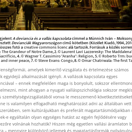
gjelent
A deviancia és a vallás kapcsolata
címmel a Münnich Iván – Moksony
esztett
Devianciák Magyarországon
című kötetben (Közélet Kiadó, 1994, 201–
 összes fotó a
creative commons licenc
alá tartozik. Forrásuk a közlés sorre
ff: The Grandeur of Notre Dame
, 2. ©
Laurent Lavì Lazzeresky: The Maddalena
acrifício
, 4. ©
Wagner T. Cassimiro "Aranha": Religion
, 5. ©
Roberto Trm: b
 and inner peace
, 7. ©
Steve Evans: Congo
, 8. ©
Omar Chatriwala: The first 
jelenségformái, amelyek kimerítő vizsgálata és értelmezése számos
egyidejű alkalmazását igényli. A vallások kapcsolata egyes
ianciával – ennek megfelelően maga is bonyolult, sokszor ellentmon
telmezni, mint ahogyan a nyugati valláspszichológia sokszor megkís
s személyiségvizsgálatából vonva le messzemenő következtetéseket
lne is valamilyen elfogadható meghatározást adni az általában vett 
szerükben, sem kultúrájukban és preferált magatartásmódjaikban
nek-e egyáltalán olyan egységes hatást az egyén fejlődésére vagy
vezőre volnának hozhatók? Hiszen még egyetlen vallási áramlaton be
sára – mennyire különböző jellemek és magatartásformák nyilvánuln