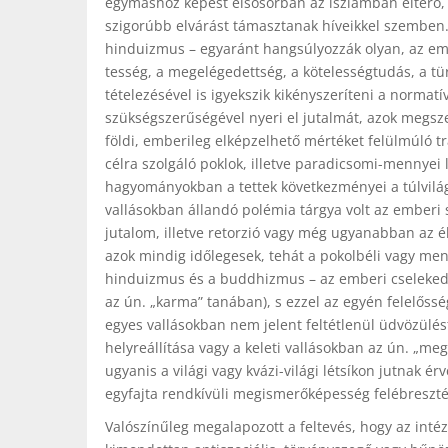
egymáshoz képest elsősorban az iszlámban eltérő,
szigorúbb elvárást támasztanak híveikkel szemben.
hinduizmus – egyaránt hangsúlyozzák olyan, az embe
tesség, a megelégedettség, a kötelességtudás, a tü
tételezésével is igyekszik kikényszeríteni a normat
szükségszerűségével nyeri el jutalmát, azok megsze
földi, emberileg elképzelhető mértéket felülmúló t
célra szolgáló poklok, illetve paradicsomi-mennyei l
hagyományokban a tettek következményei a túlvil
vallásokban állandó polémia tárgya volt az emberi 
jutalom, illetve retorzió vagy még ugyanabban az él
azok mindig időlegesek, tehát a pokolbéli vagy menny
hinduizmus és a buddhizmus – az emberi cselekede
az ún. „karma” tanában), s ezzel az egyén felelőss
egyes vallásokban nem jelent feltétlenül üdvözülés
helyreállítása vagy a keleti vallásokban az ún. „
ugyanis a világi vagy kvázi-világi létsíkon jutnak 
egyfajta rendkívüli megismerőképesség felébresztés
Valószínűleg megalapozott a feltevés, hogy az inté