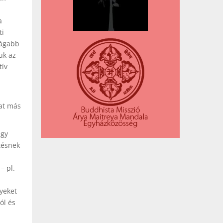
a
ti
tágabb
uk az
tív
kat más
egy
tésnek
– pl.
yeket
ól és