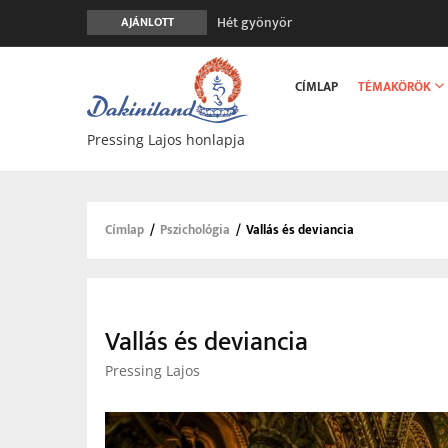
Hét gyönyör
AJÁNLOTT
A gondolatok átalakításának nyolc ver
Main
Meghalni teljesen biztonságos
navigation
CÍMLAP
TÉMAKÖRÖK
Minden más, mint aminek látszik
Vég nélküli leborulás
Pressing Lajos honlapja
Címlap
/
Pszichológia
/
Vallás és deviancia
Morzsa
Vallás és deviancia
Pressing Lajos