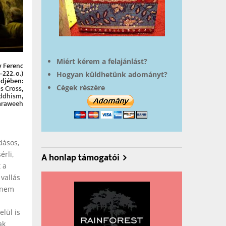
Miért kérem a felajánlást?
 Ferenc
222. o.)
Hogyan küldhetünk adományt?
ndjében:
's Cross
,
Cégek részére
uddhism
,
Taraweeh
dásos,
érli,
A honlap támogatói
 a
vallás
 nem
lül is
ak