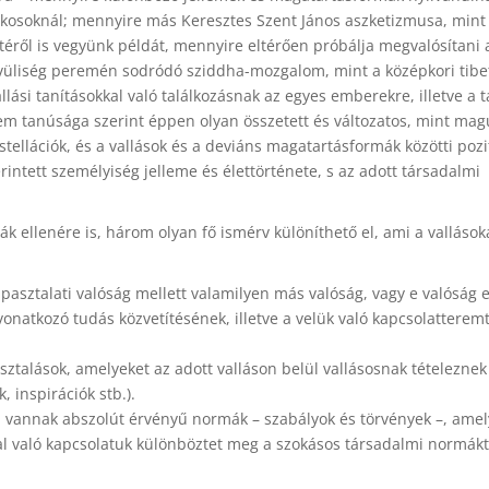
kosoknál; mennyire más Keresztes Szent János aszketizmusa, mint
etéről is vegyünk példát, mennyire eltérően próbálja megvalósítani 
üliség peremén sodródó sziddha-mozgalom, mint a középkori tibe
lási tanításokkal való találkozásnak az egyes emberekre, illetve a 
em tanúsága szerint éppen olyan összetett és változatos, mint mag
stellációk, és a vallások és a deviáns magatartásformák közötti pozi
rintett személyiség jelleme és élettörténete, s az adott társadalmi
k ellenére is, három olyan fő ismérv különíthető el, ami a valláso
apasztalati valóság mellett valamilyen más valóság, vagy e valóság 
onatkozó tudás közvetítésének, illetve a velük való kapcsolatterem
sztalások, amelyeket az adott valláson belül vallásosnak tételeznek 
 inspirációk stb.).
 vannak abszolút érvényű normák – szabályok és törvények –, amel
kkal való kapcsolatuk különböztet meg a szokásos társadalmi normákt