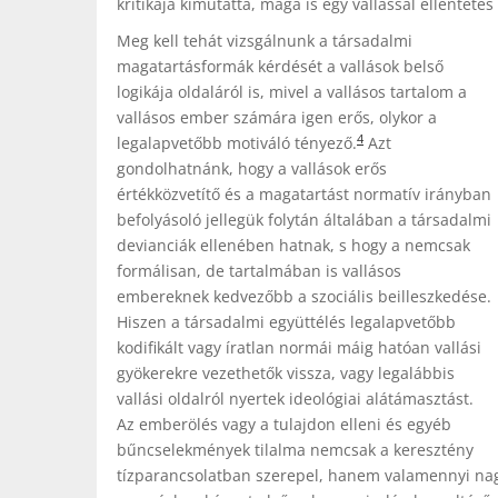
kritikája kimutatta, maga is egy vallással ellentétes
Meg kell tehát vizsgálnunk a társadalmi
magatartásformák kérdését a vallások belső
logikája oldaláról is, mivel a vallásos tartalom a
vallásos ember számára igen erős, olykor a
4
legalapvetőbb motiváló tényező.
Azt
gondolhatnánk, hogy a vallások erős
értékközvetítő és a magatartást normatív irányban
befolyásoló jellegük folytán általában a társadalmi
devianciák ellenében hatnak, s hogy a nemcsak
formálisan, de tartalmában is vallásos
embereknek kedvezőbb a szociális beilleszkedése.
Hiszen a társadalmi együttélés legalapvetőbb
kodifikált vagy íratlan normái máig hatóan vallási
gyökerekre vezethetők vissza, vagy legalábbis
vallási oldalról nyertek ideológiai alátámasztást.
Az emberölés vagy a tulajdon elleni és egyéb
bűncselekmények tilalma nemcsak a keresztény
tízparancsolatban szerepel, hanem valamennyi nagy 