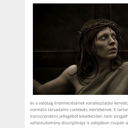
és a valóság értelmezésének vonatkoztatási keretéül
normális társadalmi cselekvés mértékének. E tarto
transzcendens jellegéből következően nem vizsgál
vallástudomány diszciplínája is valójában csupán a 