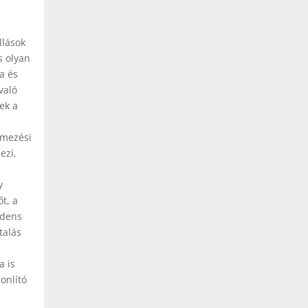
llások
s olyan
a és
való
ek a
lmezési
ezi,
y
t, a
ndens
talás
a is
onlító