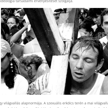
 ideológia társadalmi érvényesítését szolgálja.
világvallás alapnormája. A szexuális erkölcs terén a mai világvall