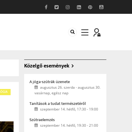
Közelgő események
A jóga-szútrák üzenete
augusztus 26. szerda
-
augusztus 30.
LÓGIA
vasárnap, egész nap
Tanítások a tudat természetéről
szeptember 14. hétfő, 17:30
-
19:00
Szútraelemzés
szeptember 14. hétfő, 19:30
-
21:00