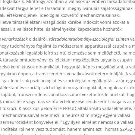
l foglalkozik. Minthogy azonban a vallások az emberi társadalomb
dekvát tárgya lehet e társadalmi megnyilvánulás sajátosságainak 
ak, értékrendjének, ideológiai közvetítő mechanizmusainak,
 illetve társaslélektani vizsgálódás körébe indokolt vonni azokat a
lással, a vallásos hittel és élményekkel kapcsolatba hozhatók.
s vonatkozások
oldaláról,
társadalomtudományi-szociológiai
szinten
va
, hogy tudományos fogalmi és módszertani apparátussal csupán a 
vonatkozások legalább leíró szintű elemzése sem mellőzhető, ha m
t. A társadalomtudományi és lélektani megközelítés ugyanis csupán
lső konfliktusok dinamikáját, hogyanját képes megvilágítani, a val
t gyakran éppen a transzcendens vonatkozások determinálják. A val
. igaz lehet sok pszichológiai és szociológiai megállapítás, akár egy
ylélektani és szociálpszichológiai mozgatórugókból, maguk az érték
ikájából, transzcendens vonatkozásaiból vezethetők le anélkül, hog
 minősítése vagy más szintű értelmezése rendszerint maga is az 
eit tükrözi. Klasszikus példa erre FREUD általánosító valláselmélete,
és mechanizmusaival értelmezi, a neurózist mintegy egyéni vallási
3
zerneurózisként könyvelve el.
Egy ilyen elmélet nemcsak a vallási
es indítékairól nem vesz tudomást, hanem amint azt Thomas SZÁSZ 