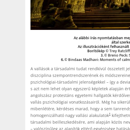
Az alábbi írás nyomtatásban me
által szerk
Az illusztrációként felhasznált
Borítókép ©
Trey Ratcli
3. ©
Breno Peck: S
6. ©
Bindaas Madhavi: Moments of calm
A vallások a társadalmi tudat rendkívül összetett 
diszciplina szempontrendszerének és módszereinek 
pszichológiai-társadalmi jelenségekkel – így a dev
s azt nem lehet olyan egyszerű képletek alapján ér
angolszász protestáns egyetemi hallgatók kérdőíve
vallás pszichológiai vonatkozásairól. Még ha sikerü
mibenlétére, kérdéses marad, hogy a sem tanrend
1
homogenizálható nagy vallási alakulatok
kifejthet
társadalmi beilleszkedésére, ami alapján közös ne
– valószínűleg az alapítók eltérő egyénisége hatá