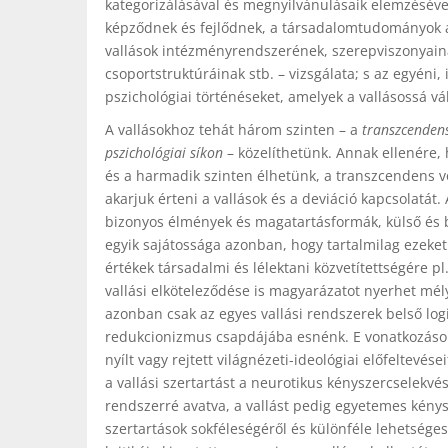
kategorizálásával és megnyilvánulásaik elemzéséve
képződnek és fejlődnek, a társadalomtudományok a
vallások intézményrendszerének, sze­repviszonyain
csoportstruktúráinak stb. – vizsgálata; s az egyéni,
pszichológiai történéseket, amelyek a vallásossá vá
A vallásokhoz tehát három szinten – a
transzcenden
pszichológiai síkon
– közelíthetünk. Annak ellenére
és a harmadik szinten élhetünk, a transzcendens 
akarjuk érteni a vallások és a deviáció kapcsolatá
bizonyos élmények és magatartásformák, külső és be
egyik sajátossága azonban, hogy tartalmilag ezeke
értékek társadalmi és lélektani közvetítettségére pl
vallási elköteleződése is magyarázatot nyerhet mél
azonban csak az egyes vallási rendszerek belső log
redukcionizmus csapdájába esnénk. E vonatkozások
nyílt vagy rejtett világnézeti-ideológiai előfeltevés
a vallási szertartást a neurotikus kényszercselekv
rendszerré avatva, a vallást pedig egyetemes kénys
szertartások sokféleségéről és különféle lehetség