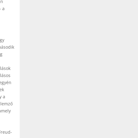
an
– a
gy
második
eg
lások
lásos
 egyén
ek
y a
elemző
 amely
Freud-