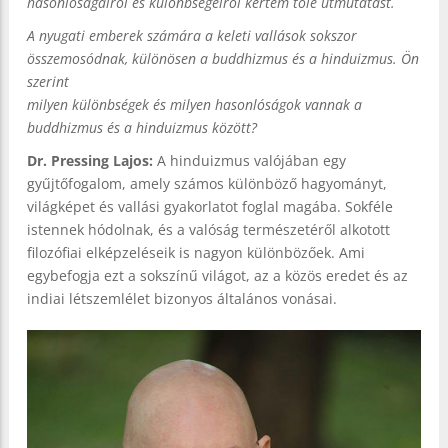
hasonlóságairól és különbségeiről kértem tőle útmutatást.
A nyugati emberek számára a keleti vallások sokszor
összemosódnak, különösen a buddhizmus és a hinduizmus. Ön
szerint
milyen különbségek és milyen hasonlóságok vannak a
buddhizmus és a hinduizmus között?
Dr. Pressing Lajos:
A hinduizmus valójában egy
gyűjtőfogalom, amely számos különböző hagyományt,
világképet és vallási gyakorlatot foglal magába. Sokféle
istennek hódolnak, és a valóság természetéről alkotott
filozófiai elképzeléseik is nagyon különbözőek. Ami
egybefogja ezt a sokszínű világot, az a közös eredet és az
indiai létszemlélet bizonyos általános vonásai.