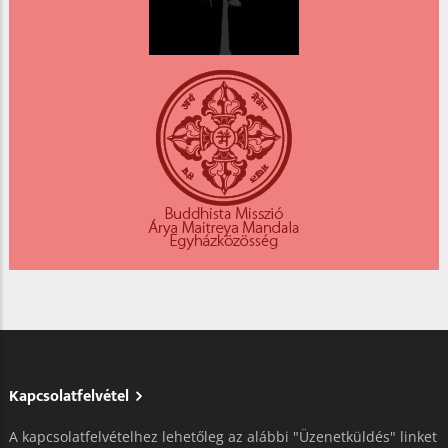
Kapcsolatfelvétel
A kapcsolatfelvételhez lehetőleg az alábbi "Üzenetküldés" linket