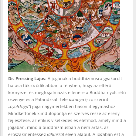
Dr. Pressing Lajos:
A jógának a buddhizmusra gyakorolt
hatása tükröződik abban a tényben, hogy az eltérő
környezet és megfogalmazás ellenére a Buddha nyolcrétű
ösvénye és a Patandzsali-féle
astanga
(szó szerint
„nyolctagú”
) jóga nagymértékben hasonlít egymáshoz.
Mindkettőnek kiindulópontja és szerves része az erény
fejlesztése, az etikus viselkedés és életmód, amely mind a
jógában, mind a buddhizmusban a nem ártás, az
erőszakmentesség
(ahinszá)
elvén alapul. A jógában ezt a