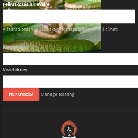
Feliratkozás hírlevélre
A feliratkozáshoz szíveskedjék megadni az e-mail címét!
Keresztnév
Vezetéknév
Manage existing