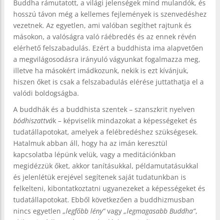
Buddha rámutatott, a világi jelenségek mind mulandók, és
hosszú távon még a kellemes fejlemények is szenvedéshez
vezetnek. Az egyetlen, ami valóban segíthet rajtunk és
másokon, a valóságra való ráébredés és az ennek révén
elérhető felszabadulás. Ezért a buddhista ima alapvetően
a megvilágosodásra irányuló vágyunkat fogalmazza meg,
illetve ha másokért imádkozunk, nekik is ezt kívánjuk,
hiszen őket is csak a felszabadulás elérése juttathatja el a
valódi boldogságba.
A buddhák és a buddhista szentek – szanszkrit nyelven
bódhiszattvá
k – képviselik mindazokat a képességeket és
tudatállapotokat, amelyek a felébredéshez szükségesek.
Hatalmuk abban áll, hogy ha az imán keresztül
kapcsolatba lépünk velük, vagy a meditációnkban
megidézzük őket, akkor tanításukkal, példamutatásukkal
és jelenlétük erejével segítenek saját tudatunkban is
felkelteni, kibontatkoztatni ugyanezeket a képességeket és
tudatállapotokat. Ebből következően a buddhizmusban
nincs egyetlen
„legfőbb lény”
vagy
„legmagasabb Buddha”
,