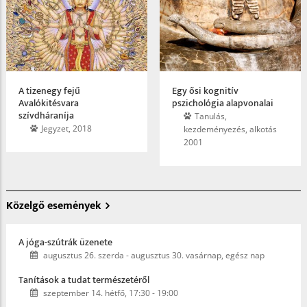
A tizenegy fejű
Egy ősi kognitív
Avalókitésvara
pszichológia alapvonalai
szívdháraníja
Tanulás,
Jegyzet, 2018
kezdeményezés, alkotás
2001
Közelgő események
A jóga-szútrák üzenete
augusztus 26. szerda
-
augusztus 30. vasárnap, egész nap
Tanítások a tudat természetéről
szeptember 14. hétfő, 17:30
-
19:00