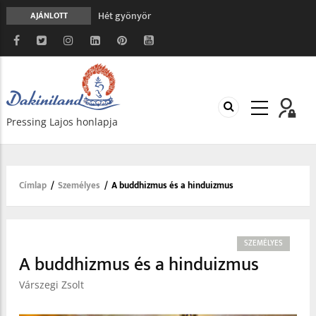
Hét gyönyör
AJÁNLOTT
A gondolatok átalakításának nyolc versszaka
Meghalni teljesen biztonságos
Minden más, mint aminek látszik
Vég nélküli leborulás
Pressing Lajos honlapja
Címlap
/
Személyes
/
A buddhizmus és a hinduizmus
Morzsa
SZEMÉLYES
A buddhizmus és a hinduizmus
Várszegi Zsolt