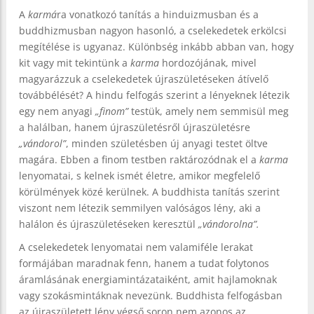
A
karmá
ra vonatkozó tanítás a hinduizmusban és a
buddhizmusban nagyon hasonló, a cselekedetek erkölcsi
megítélése is ugyanaz. Különbség inkább abban van, hogy
kit vagy mit tekintünk a
karma
hordozójának, mivel
magyarázzuk a cselekedetek újraszületéseken átívelő
továbbélését? A hindu felfogás szerint a lényeknek létezik
egy nem anyagi
„finom”
testük, amely nem semmisül meg
a halálban, hanem újraszületésről újraszületésre
„vándorol”
, minden születésben új anyagi testet öltve
magára. Ebben a finom testben raktározódnak el a
karma
lenyomatai, s kelnek ismét életre, amikor megfelelő
körülmények közé kerülnek. A buddhista tanítás szerint
viszont nem létezik semmilyen valóságos lény, aki a
halálon és újraszületéseken keresztül
„vándorolna”.
A cselekedetek lenyomatai nem valamiféle lerakat
formájában maradnak fenn, hanem a tudat folytonos
áramlásának energiamintázataiként, amit hajlamoknak
vagy szokásmintáknak nevezünk. Buddhista felfogásban
az újraszületett lény végső soron nem azonos az