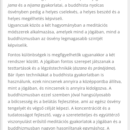
jama
és a
nijama
gyakorlatai, a buddhista nyolcas
ösvényben pedig a helyes cselekvés, a helyes beszéd és a
helyes megélhetés képviseli.
Ugyancsak közös a két hagyományban a meditációs
módszerek alkalmazása, amelyek mind a jógában, mind a
buddhizmusban az ösvény legmagasabb szintjét
képviselik.
Fontos különbségek is megfigyelhetők ugyanakkor a két
rendszer között. A jógában fontos szerepet játszanak a
testtartások és a légzéstechnikák (
ászana
és
pránájáma
).
Bár ilyen technikákat a buddhista gyakorlatban is
használunk, ezek nincsenek annyira a középpontba állítva,
mint a jógában, és nincsenek is annyira kidolgozva. A
buddhizmusban ezzel szemben jóval hangsúlyosabb
a bölcsesség és a belátás fejlesztése, ami az egész ösvény
tengelyét és végső célját képezi. A koncentrációt és a
tudatosságot fejlesztő, vagy a szeretetteljes és együttérző
viszonyulást erősítő meditációs gyakorlatok a jógában és a
buddhizmusban nagyon hasonlítanak egymáshoz. A