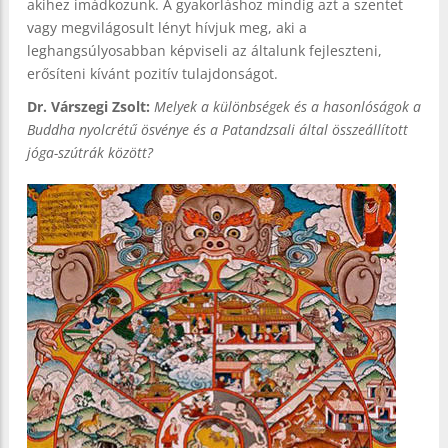
akihez imádkozunk. A gyakorláshoz mindig azt a szentet
vagy megvilágosult lényt hívjuk meg, aki a
leghangsúlyosabban képviseli az általunk fejleszteni,
erősíteni kívánt pozitív tulajdonságot.
Dr. Várszegi Zsolt:
Melyek a különbségek és a hasonlóságok a
Buddha nyolcrétű ösvénye és a Patandzsali által összeállított
jóga-szútrák között?