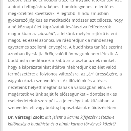
a hindu felfogáshoz képest homlokegyenest ellentétes
megközelítés következik. A legtöbb, hinduizmusban
gyökerező jógikus és meditációs módszer azt célozza, hogy
a hétköznapi élet káprázatait leválasztva felfedezzük
magunkban az „
önvalót
”, a lelkünk mélyén rejtőző isteni
magot, és ezzel azonosulva ráébredjünk a mindenség
egyetemes szellemi lényegére. A buddhista tanítás szerint
azonban ilyesfajta örök, valódi önmagunk nem létezik. A
buddhista meditációk inkább arra ösztönöznek minket,
hogy a káprázatainkat átlátva ráébredjünk az élet valódi
természetére: a folytonos változásra, az „
én
” ürességére, a
vágyak okozta szenvedésre. Az illúzióink és a téves
nézeteink helyett megtanítanak a valóságban élni, és
megértetik velünk saját felelősségünket – döntéseink és
cselekedeteink szerepét – a jelenségek alakításában, a
szenvedésteli vagy boldog tapasztalások előidézésében.
Dr. Várszegi Zsolt:
Mit jelent a karma kifejezés? Létezik-e
különbség a buddhista és a hindu karma törvények között?