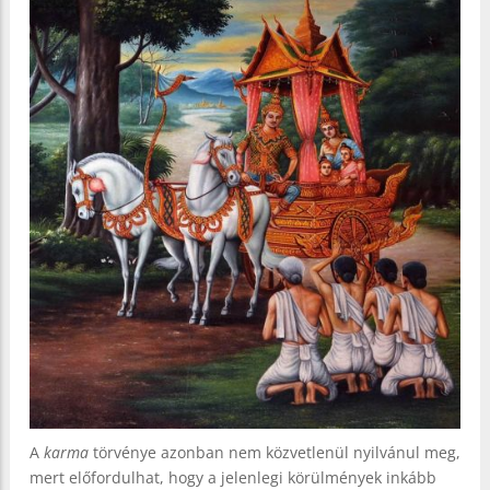
A
karma
törvénye azonban nem közvetlenül nyilvánul meg,
mert előfordulhat, hogy a jelenlegi körülmények inkább