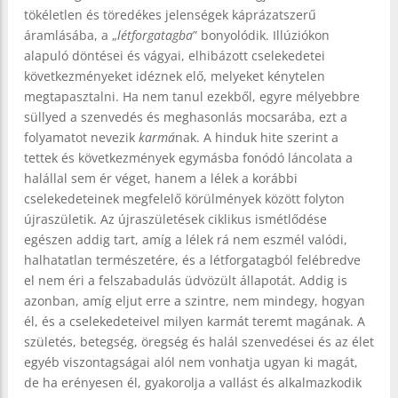
tökéletlen és töredékes jelenségek káprázatszerű
áramlásába, a „
létforgatagba
” bonyolódik. Illúziókon
alapuló döntései és vágyai, elhibázott cselekedetei
következményeket idéznek elő, melyeket kénytelen
megtapasztalni. Ha nem tanul ezekből, egyre mélyebbre
süllyed a szenvedés és meghasonlás mocsarába, ezt a
folyamatot nevezik
karmá
nak. A hinduk hite szerint a
tettek és következmények egymásba fonódó láncolata a
halállal sem ér véget, hanem a lélek a korábbi
cselekedeteinek megfelelő körülmények között folyton
újraszületik. Az újraszületések ciklikus ismétlődése
egészen addig tart, amíg a lélek rá nem eszmél valódi,
halhatatlan természetére, és a létforgatagból felébredve
el nem éri a felszabadulás üdvözült állapotát. Addig is
azonban, amíg eljut erre a szintre, nem mindegy, hogyan
él, és a cselekedeteivel milyen karmát teremt magának. A
születés, betegség, öregség és halál szenvedései és az élet
egyéb viszontagságai alól nem vonhatja ugyan ki magát,
de ha erényesen él, gyakorolja a vallást és alkalmazkodik