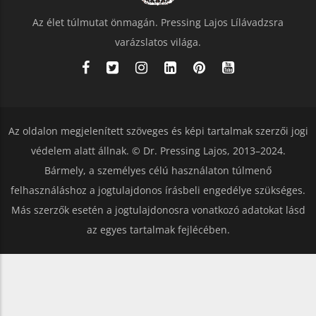
Az élet túlmutat önmagán. Pressing Lajos Lílávadzsra
varázslatos világa.
Az oldalon megjelenített szöveges és képi tartalmak szerzői jogi
védelem alatt állnak. © Dr. Pressing Lajos, 2013–2024.
Bármely, a személyes célú használaton túlmenő
felhasználáshoz a jogtulajdonos írásbeli engedélye szükséges.
Más szerzők esetén a jogtulajdonosra vonatkozó adatokat lásd
az egyes tartalmak fejlécében.