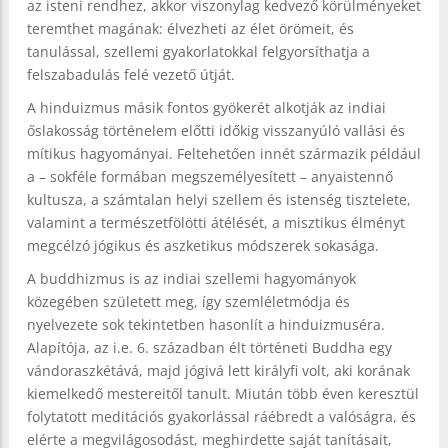
az isteni rendhez, akkor viszonylag kedvező körülményeket
teremthet magának: élvezheti az élet örömeit, és
tanulással, szellemi gyakorlatokkal felgyorsíthatja a
felszabadulás felé vezető útját.
A hinduizmus másik fontos gyökerét alkotják az indiai
őslakosság történelem előtti időkig visszanyúló vallási és
mítikus hagyományai. Feltehetően innét származik például
a – sokféle formában megszemélyesített – anyaistennő
kultusza, a számtalan helyi szellem és istenség tisztelete,
valamint a természetfölötti átélését, a misztikus élményt
megcélzó jógikus és aszketikus módszerek sokasága.
A buddhizmus is az indiai szellemi hagyományok
közegében született meg, így szemléletmódja és
nyelvezete sok tekintetben hasonlít a hinduizmuséra.
Alapítója, az i.e. 6. században élt történeti Buddha egy
vándoraszkétává, majd jógivá lett királyfi volt, aki korának
kiemelkedő mestereitől tanult. Miután több éven keresztül
folytatott meditációs gyakorlással ráébredt a valóságra, és
elérte a megvilágosodást, meghirdette saját tanításait,