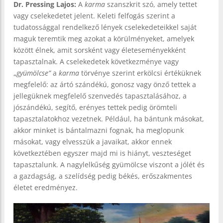
Dr. Pressing Lajos:
A
karma
szanszkrit szó, amely tettet
vagy cselekedetet jelent. Keleti felfogás szerint a
tudatossággal rendelkező lények cselekedeteikkel saját
maguk teremtik meg azokat a körülményeket, amelyek
között élnek, amit sorsként vagy életeseményekként
tapasztalnak. A cselekedetek következménye vagy
„
gyümölcse”
a
karma
törvénye szerint erkölcsi értéküknek
megfelelő: az ártó szándékú, gonosz vagy önző tettek a
jellegüknek megfelelő szenvedés tapasztalásához, a
jószándékú, segítő, erényes tettek pedig örömteli
tapasztalatokhoz vezetnek. Például, ha bántunk másokat,
akkor minket is bántalmazni fognak, ha meglopunk
másokat, vagy elvesszük a javaikat, akkor ennek
következtében egyszer majd mi is hiányt, veszteséget
tapasztalunk. A nagylelkűség gyümölcse viszont a jólét és
a gazdagság, a szelídség pedig békés, erőszakmentes
életet eredményez.