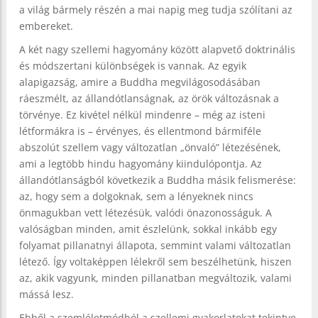
a világ bármely részén a mai napig meg tudja szólítani az
embereket.
A két nagy szellemi hagyomány között alapvető doktrinális
és módszertani különbségek is vannak. Az egyik
alapigazság, amire a Buddha megvilágosodásában
ráeszmélt, az állandótlanságnak, az örök változásnak a
törvénye. Ez kivétel nélkül mindenre – még az isteni
létformákra is – érvényes, és ellentmond bármiféle
abszolút szellem vagy változatlan „önvaló” létezésének,
ami a legtöbb hindu hagyomány kiindulópontja. Az
állandótlanságból következik a Buddha másik felismerése:
az, hogy sem a dolgoknak, sem a lényeknek nincs
önmagukban vett létezésük, valódi önazonosságuk. A
valóságban minden, amit észlelünk, sokkal inkább egy
folyamat pillanatnyi állapota, semmint valami változatlan
létező. Így voltaképpen lélekről sem beszélhetünk, hiszen
az, akik vagyunk, minden pillanatban megváltozik, valami
mássá lesz.
Ebből a szemléletmódból a szellemi gyakorlatokat tekintve