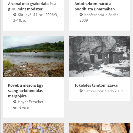
A vonal ima gyakorlata és a
Antidisz­krimináció a
guru mint módszer
buddhista Dharmában
Kör-levél 41. sz., 2006/3,
Konferencia-előadás
3–18. o.
2009
Kövek a mezőn: Egy
Tökéletes tanítóm szavai
szangha-kirándulás
Satori-Book Kiadó 2017
margójára
Hoyer Erzsébet
emlékére