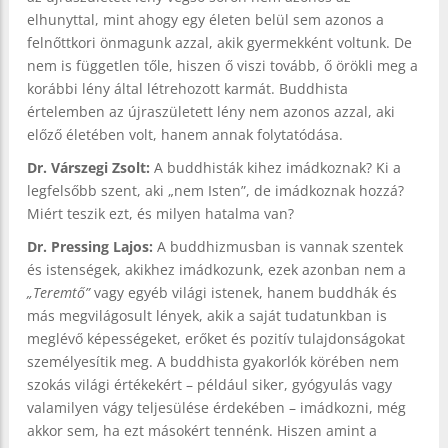
elhunyttal, mint ahogy egy életen belül sem azonos a
felnőttkori önmagunk azzal, akik gyermekként voltunk. De
nem is független tőle, hiszen ő viszi tovább, ő örökli meg a
korábbi lény által létrehozott karmát. Buddhista
értelemben az újraszületett lény nem azonos azzal, aki
előző életében volt, hanem annak folytatódása.
Dr. Várszegi Zsolt:
A buddhisták kihez imádkoznak? Ki a
legfelsőbb szent, aki „nem Isten”, de imádkoznak hozzá?
Miért teszik ezt, és milyen hatalma van?
Dr. Pressing Lajos:
A buddhizmusban is vannak szentek
és istenségek, akikhez imádkozunk, ezek azonban nem a
„Teremtő”
vagy egyéb világi istenek, hanem buddhák és
más megvilágosult lények, akik a saját tudatunkban is
meglévő képességeket, erőket és pozitív tulajdonságokat
személyesítik meg. A buddhista gyakorlók körében nem
szokás világi értékekért – például siker, gyógyulás vagy
valamilyen vágy teljesülése érdekében – imádkozni, még
akkor sem, ha ezt másokért tennénk. Hiszen amint a