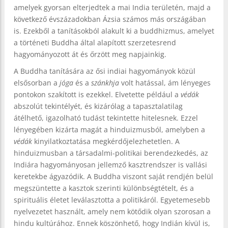
amelyek gyorsan elterjedtek a mai India területén, majd a
következő évszázadokban Ázsia számos más országában
is. Ezekből a tanításokból alakult ki a buddhizmus, amelyet
a történeti Buddha által alapított szerzetesrend
hagyományozott át és őrzött meg napjainkig.
A Buddha tanítására az ősi indiai hagyományok közül
elsősorban a
jóga
és a
szánkhja
volt hatással, ám lényeges
pontokon szakított is ezekkel. Elvetette például a
védák
abszolút tekintélyét, és kizárólag a tapasztalatilag
átélhető, igazolható tudást tekintette hitelesnek. Ezzel
lényegében kizárta magát a hinduizmusból, amelyben a
védák
kinyilatkoztatása megkérdőjelezhetetlen. A
hinduizmusban a társadalmi-politikai berendezkedés, az
Indiára hagyományosan jellemző kasztrendszer is vallási
keretekbe ágyazódik. A Buddha viszont saját rendjén belül
megszüntette a kasztok szerinti különbségtételt, és a
spirituális életet leválasztotta a politikáról. Egyetemesebb
nyelvezetet használt, amely nem kötődik olyan szorosan a
hindu kultúrához. Ennek köszönhető, hogy Indián kívül is,