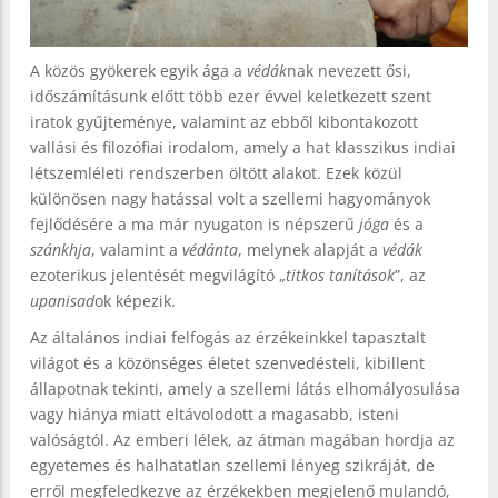
A közös gyökerek egyik ága a
védák
nak nevezett ősi,
időszámításunk előtt több ezer évvel keletkezett szent
iratok gyűjteménye, valamint az ebből kibontakozott
vallási és filozófiai irodalom, amely a hat klasszikus indiai
létszemléleti rendszerben öltött alakot. Ezek közül
különösen nagy hatással volt a szellemi hagyományok
fejlődésére a ma már nyugaton is népszerű
jóga
és a
szánkhja
, valamint a
védánta
, melynek alapját a
védák
ezoterikus jelentését megvilágító „
titkos tanítások
”, az
upanisad
ok képezik.
Az általános indiai felfogás az érzékeinkkel tapasztalt
világot és a közönséges életet szenvedésteli, kibillent
állapotnak tekinti, amely a szellemi látás elhomályosulása
vagy hiánya miatt eltávolodott a magasabb, isteni
valóságtól. Az emberi lélek, az átman magában hordja az
egyetemes és halhatatlan szellemi lényeg szikráját, de
erről megfeledkezve az érzékekben megjelenő mulandó,