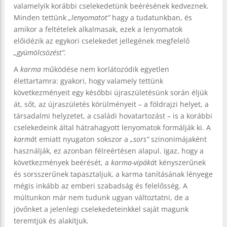
valamelyik korábbi cselekedetünk beérésének kedveznek.
Minden tettünk
„lenyomatot”
hagy a tudatunkban, és
amikor a feltételek alkalmasak, ezek a lenyomatok
előidézik az egykori cselekedet jellegének megfelelő
„gyümölcsözést”.
A
karma
működése nem korlátozódik egyetlen
élettartamra: gyakori, hogy valamely tettünk
következményeit egy későbbi újraszületésünk során éljük
át, sőt, az újraszületés körülményeit – a földrajzi helyet, a
társadalmi helyzetet, a családi hovatartozást – is a korábbi
cselekedeink által hátrahagyott lenyomatok formálják ki. A
karmá
t emiatt nyugaton sokszor a
„sors”
szinonimájaként
használják, ez azonban félreértésen alapul. Igaz, hogy a
következmények beérését, a
karma-vipáká
t kényszerűnek
és sorsszerűnek tapasztaljuk, a karma tanításának lényege
mégis inkább az emberi szabadság és felelősség. A
múltunkon már nem tudunk ugyan változtatni, de a
jövőnket a jelenlegi cselekedeteinkkel saját magunk
teremtjük és alakítjuk.