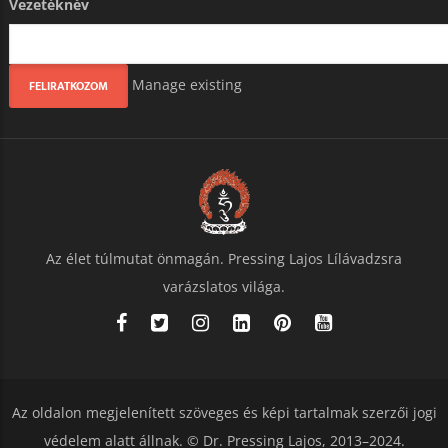
Vezetéknév
Manage existing
Az élet túlmutat önmagán. Pressing Lajos Lílávadzsra
varázslatos világa.
Az oldalon megjelenített szöveges és képi tartalmak szerzői jogi
védelem alatt állnak. © Dr. Pressing Lajos, 2013–2024.