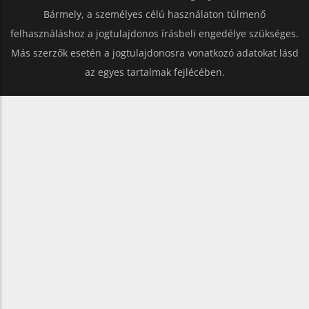
Bármely, a személyes célú használaton túlmenő
felhasználáshoz a jogtulajdonos írásbeli engedélye szükséges.
Más szerzők esetén a jogtulajdonosra vonatkozó adatokat lásd
az egyes tartalmak fejlécében.