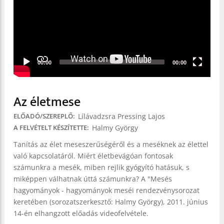
00:00
00:00
Az életmese
Lílávadzsra Pressing Lajos
ELŐADÓ/SZEREPLŐ
Halmy György
A FELVÉTELT KÉSZÍTETTE
Tanítás az élet meseszerűségéről és a meséknek az élettel
való kapcsolatáról. Miért életbevágóan fontosak
számunkra a mesék, miben rejlik gyógyító hatásuk, s
miképpen válhatnak úttá számunkra? A "Mesés
hagyományok - hagyományok meséi rendezvénysorozat
keretében (sorozatszerkesztő: Halmy György), 2011. június
14-én elhangzott előadás videofelvétele.