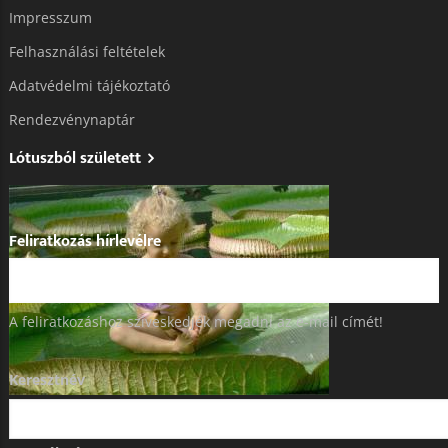
Impresszum
Felhasználási feltételek
Adatvédelmi tájékoztató​
Rendezvénynaptár
Lótuszból született
Feliratkozás hírlevélre
A feliratkozáshoz szíveskedjék megadni az e-mail címét!
Keresztnév