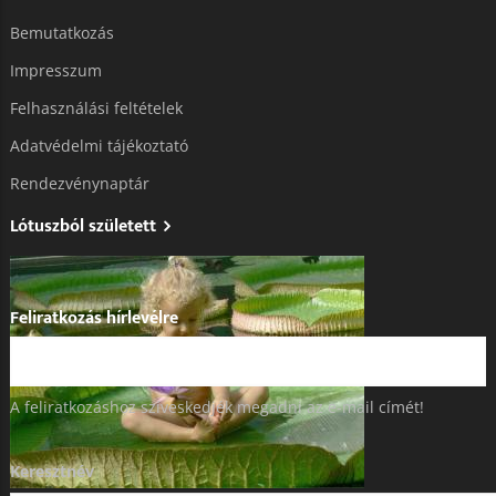
Bemutatkozás
Impresszum
Felhasználási feltételek
Adatvédelmi tájékoztató​
Rendezvénynaptár
Lótuszból született
Feliratkozás hírlevélre
A feliratkozáshoz szíveskedjék megadni az e-mail címét!
Keresztnév