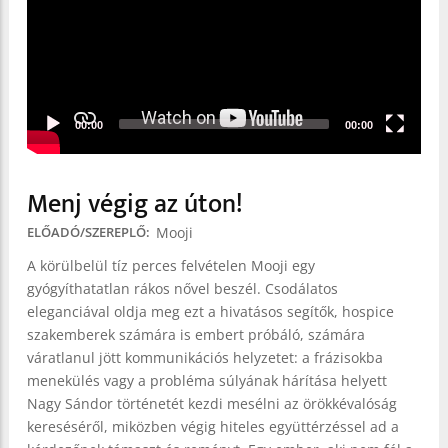
00:00
00:00
Menj végig az úton!
Mooji
ELŐADÓ/SZEREPLŐ
A körülbelül tíz perces felvételen Mooji egy
gyógyíthatatlan rákos nővel beszél. Csodálatos
eleganciával oldja meg ezt a hivatásos segítők, hospice
szakemberek számára is embert próbáló, számára
váratlanul jött kommunikációs helyzetet: a frázisokba
menekülés vagy a probléma súlyának hárítása helyett
Nagy Sándor történetét kezdi mesélni az örökkévalóság
kereséséről, miközben végig hiteles együttérzéssel ad a