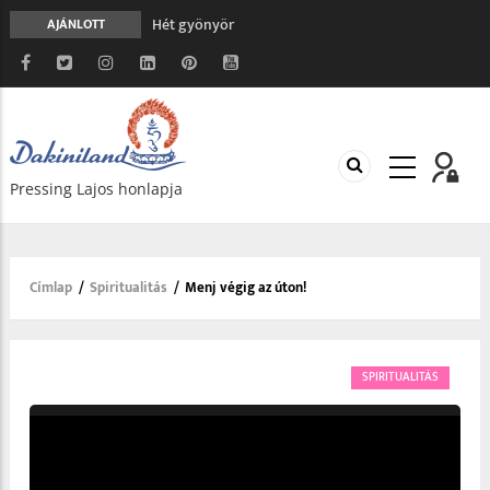
Hét gyönyör
AJÁNLOTT
A gondolatok átalakításának nyolc versszaka
Meghalni teljesen biztonságos
Minden más, mint aminek látszik
Vég nélküli leborulás
Pressing Lajos honlapja
Címlap
/
Spiritualitás
/
Menj végig az úton!
Morzsa
SPIRITUALITÁS
Video
Player