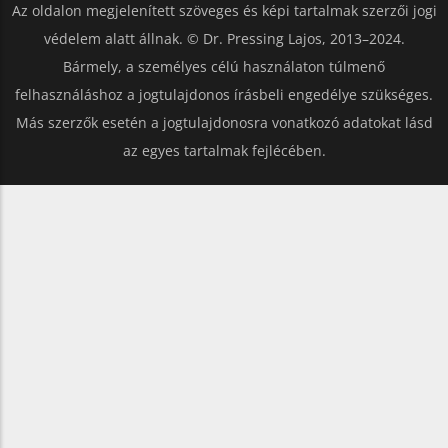
Az oldalon megjelenített szöveges és képi tartalmak szerzői jogi
védelem alatt állnak. © Dr. Pressing Lajos, 2013–2024.
Bármely, a személyes célú használaton túlmenő
felhasználáshoz a jogtulajdonos írásbeli engedélye szükséges.
Más szerzők esetén a jogtulajdonosra vonatkozó adatokat lásd
az egyes tartalmak fejlécében.