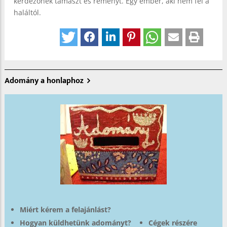
kérdezőnek támaszt és reményt. Egy ember, aki nem fél a
haláltól.
Adomány a honlaphoz
Miért kérem a felajánlást?
Hogyan küldhetünk adományt?
Cégek részére