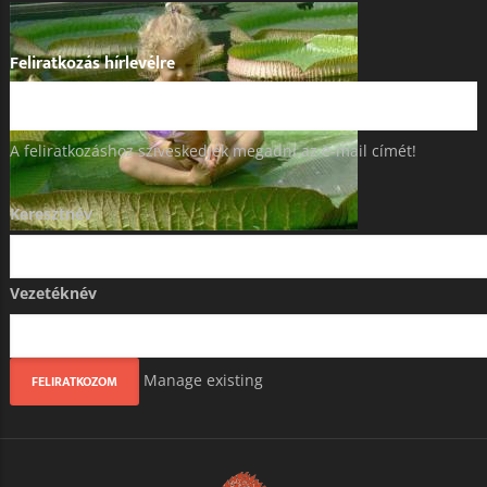
Feliratkozás hírlevélre
A feliratkozáshoz szíveskedjék megadni az e-mail címét!
Keresztnév
Vezetéknév
Manage existing