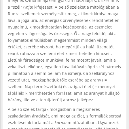
melynek szinonimájaként gyakran használja szó szerint is
a "szél" (
váju
) kifejezést. A belső szeleket a mitológiában a
Rudra szellemek személyesítik meg, akiknek királya maga
Siva, a jóga ura, az energiák örvénylésének rendíthetetlen
nyugalmú, kimozdíthatatlan középpontja, az eszmélet
végtelen világossága és üressége. Ő a nagy feloldó, aki a
folyamatos elmúlásban megsemmisít minden világi
értéket, cserébe viszont, ha megértjük a halál üzenetét,
reánk ruházza a szellemi élet kimeríthetetlen kincseit.
Életünk fáradságos munkával felhalmozott javait, amit a
véka liszt jelképez, egyetlen fuvallatával söpri szét bármely
pillanatban a semmibe, ám ha ismerjük a Szélkirályhoz
vezető utat, megkaphatjuk tőle cserébe az arany ( =
szellemi Nap-természetünk) és az igazi élet ( = mennyei
táplálék) kimeríthetetlen forrását, amit az aranyat hullajtó
bárány, illetve a terülj-terülj abrosz jelképez.
A belső szelek tartják mozgásban a megismerés
szakadatlan áradását, ami maga az élet, s formálják sorssá
észleléseink tartalmát a
karma
mintázataiban. Ugyanezek