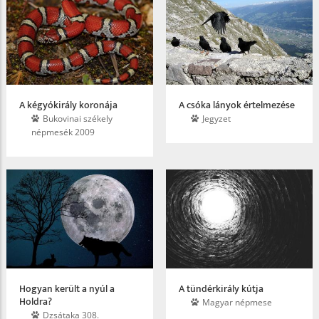
A kégyókirály koronája
A csóka lányok értelmezése
Bukovinai székely
Jegyzet
népmesék 2009
Hogyan került a nyúl a
A tündérkirály kútja
Holdra?
Magyar népmese
Dzsátaka 308.