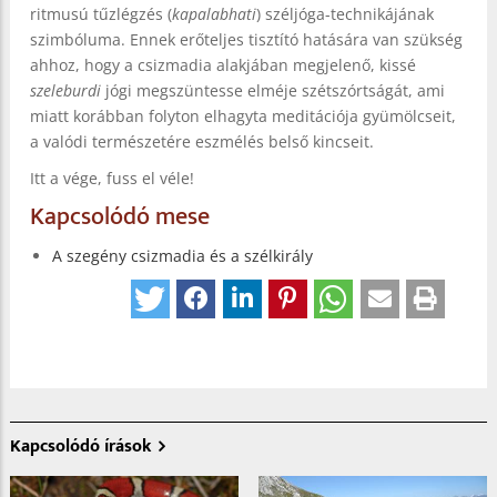
ritmusú tűzlégzés (
kapalabhati
) széljóga-technikájának
szimbóluma. Ennek erőteljes tisztító hatására van szükség
ahhoz, hogy a csizmadia alakjában megjelenő, kissé
szeleburdi
jógi megszüntesse elméje szétszórtságát, ami
miatt korábban folyton elhagyta meditációja gyümölcseit,
a valódi természetére eszmélés belső kincseit.
Itt a vége, fuss el véle!
Kapcsolódó mese
A szegény csizmadia és a szélkirály
Kapcsolódó írások