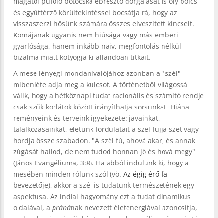
magától püfölő botocska ébresztő dorgálását is oly bölcs
és együttérző körültekintéssel bocsátja rá, hogy az
visszaszerzi hősünk számára összes elveszített kincseit.
Komájának ugyanis nem hiúsága vagy más emberi
gyarlósága, hanem inkább naiv, megfontolás nélküli
bizalma miatt kotyogja ki állandóan titkait.
A mese lényegi mondanivalójához azonban a "szél"
mibenléte adja meg a kulcsot. A történetből világossá
válik, hogy a hétköznapi tudat racionális és számító rendje
csak szűk korlátok között irányíthatja sorsunkat. Hiába
reményeink és terveink igyekezete: javainkat,
találkozásainkat, életünk fordulatait a szél fújja szét vagy
hordja össze szabadon. "A szél fú, ahová akar, és annak
zúgását hallod, de nem tudod honnan jő és hová megy"
(János Evangéliuma, 3:8). Ha abból indulunk ki, hogy a
mesében minden rólunk szól (vö.
Az égig érő fa
bevezetője), akkor a szél is tudatunk természetének egy
aspektusa. Az indiai hagyomány ezt a tudat dinamikus
oldalával, a
práná
nak nevezett életenergiával azonosítja,