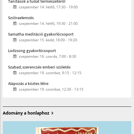
Tanítások a tudat természetéről
szeptember 14. hétfő, 17:30
-
19:00
Szútraelemzés
szeptember 14. hétfő, 19:30
-
21:00
Samatha meditáció gyakorlócsoport
szeptember 15. kedd, 18:00
-
19:20
Lodzsong gyakorlócsoport
szeptember 16. szerda, 7:00
-
8:30
Szabad, szerencsés emberi születés
szeptember 19. szombat, 9:15
-
12:15
Alapozás a köztes létre
szeptember 19. szombat, 12:30
-
13:15
Adomány a honlaphoz