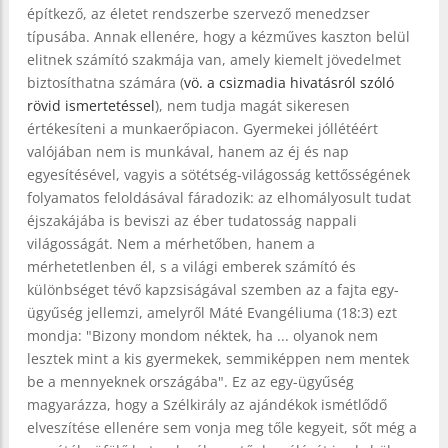
építkező, az életet rendszerbe szervező menedzser
típusába. Annak ellenére, hogy a kézműves kaszton belül
elitnek számító szakmája van, amely kiemelt jövedelmet
biztosíthatna számára (
vö. a csizmadia hivatásról szóló
rövid ismertetéssel
), nem tudja magát sikeresen
értékesíteni a munkaerőpiacon. Gyermekei jóllétéért
valójában nem is munkával, hanem az éj és nap
egyesítésével, vagyis a sötétség-világosság kettősségének
folyamatos feloldásával fáradozik: az elhomályosult tudat
éjszakájába is beviszi az éber tudatosság nappali
világosságát. Nem a mérhetőben, hanem a
mérhetetlenben él, s a világi emberek számító és
különbséget tévő kapzsiságával szemben az a fajta egy-
ügyűség jellemzi, amelyről Máté Evangéliuma (18:3) ezt
mondja: "Bizony mondom néktek, ha ... olyanok nem
lesztek mint a kis gyermekek, semmiképpen nem mentek
be a mennyeknek országába". Ez az egy-ügyűség
magyarázza, hogy a Szélkirály az ajándékok ismétlődő
elveszítése ellenére sem vonja meg tőle kegyeit, sőt még a