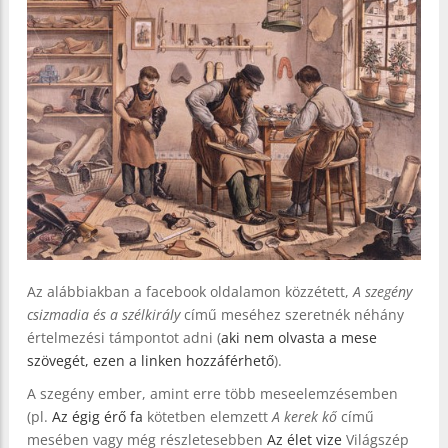
Az alábbiakban a facebook oldalamon közzétett,
A szegény
csizmadia és a szélkirály
című meséhez szeretnék néhány
értelmezési támpontot adni (
aki nem olvasta a mese
szövegét, ezen a linken hozzáférhető
).
A szegény ember, amint erre több meseelemzésemben
(pl.
Az égig érő fa
kötetben elemzett
A kerek kő
című
mesében vagy még részletesebben
Az élet vize
Világszép