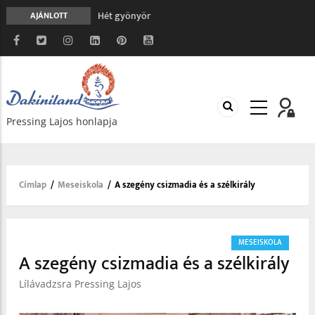
Hét gyönyör
AJÁNLOTT
A gondolatok átalakításának nyolc versszaka
Meghalni teljesen biztonságos
Minden más, mint aminek látszik
Vég nélküli leborulás
Pressing Lajos honlapja
Címlap
/
Meseiskola
/
A szegény csizmadia és a szélkirály
Morzsa
MESEISKOLA
A szegény csizmadia és a szélkirály
Lílávadzsra Pressing Lajos