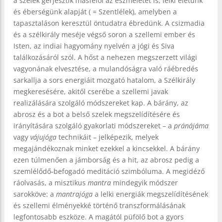
a szelek gerjesztik másfelől az eszméletet is, lelki életünk
és éberségünk alapját ( = Szentlélek), amelyben a
tapasztaláson keresztül öntudatra ébredünk. A csizmadia
és a szélkirály meséje végső soron a szellemi ember és
Isten, az indiai hagyomány nyelvén a jógi és Siva
találkozásáról szól. A hőst a nehezen megszerzett világi
vagyonának elvesztése, a mulandóságra való ráébredés
sarkallja a sors energiáit mozgató hatalom, a Szélkirály
megkeresésére, akitől cserébe a szellemi javak
realizálására szolgáló módszereket kap. A bárány, az
abrosz és a bot a belső szelek megszelídítésére és
irányítására szolgáló gyakorlati módszereket – a
pránájáma
vagy
vájujóga
technikáit – jelképezik, melyek
megajándékoznak minket ezekkel a kincsekkel. A bárány
ezen túlmenően a jámborság és a hit, az abrosz pedig a
szemlélődő-befogadó meditáció szimbóluma. A megidéző
ráolvasás, a misztikus
mantra
mindegyik módszer
sarokköve: a
mantrajóga
a lelki energiák megszelídítésének
és szellemi élményekké történő transzformálásának
legfontosabb eszköze. A magától püfölő bot a gyors