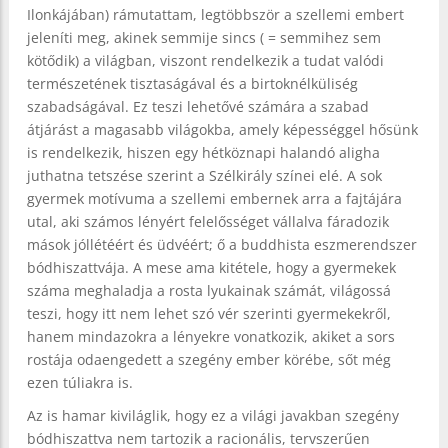
Ilonkájában) rámutattam, legtöbbször a szellemi embert
jeleníti meg, akinek semmije sincs ( = semmihez sem
kötődik) a világban, viszont rendelkezik a tudat valódi
természetének tisztaságával és a birtoknélküliség
szabadságával. Ez teszi lehetővé számára a szabad
átjárást a magasabb világokba, amely képességgel hősünk
is rendelkezik, hiszen egy hétköznapi halandó aligha
juthatna tetszése szerint a Szélkirály színei elé. A sok
gyermek motívuma a szellemi embernek arra a fajtájára
utal, aki számos lényért felelősséget vállalva fáradozik
mások jóllétéért és üdvéért; ő a buddhista eszmerendszer
bódhiszattvája. A mese ama kitétele, hogy a gyermekek
száma meghaladja a rosta lyukainak számát, világossá
teszi, hogy itt nem lehet szó vér szerinti gyermekekről,
hanem mindazokra a lényekre vonatkozik, akiket a sors
rostája odaengedett a szegény ember körébe, sőt még
ezen túliakra is.
Az is hamar kiviláglik, hogy ez a világi javakban szegény
bódhiszattva nem tartozik a racionális, tervszerűen