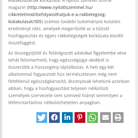
kialakulásának kockázata. A
Nyitott szemmel
online
magazin (
http://www.nyitottszemmel.hu/
cikk/eletmod/befolyasolhatjuk-
e-a-rakbetegseg-
kialakulasat/
305
) számos további tudományos kutatási
eredményt idéz, amelyek megerősítik az a túlzott
húsfogyasztás és egyes rákbetegségek kockázata közötti
összefüggést.
Az összegyűjtött és feldolgozott adatokat figyelembe véve
tehát felismerhető, hogy egészségügyi okokból is
ésszerűbb a hússzegény táplálkozás. A heti egy-két
alkalommal fogyasztott hús természetesen még nem
feltétlenül egészségkárosító. Bizonyosak lehetünk azonban
abban, hogy a húsfogyasztást teljesen nélkülöző
személyek szervezete sem szenved hiányt semmilyen a
létfenntartáshoz nélkülözhetetlen anyagban.