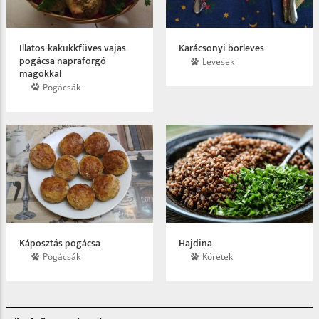
Illatos-kakukkfüves vajas
Karácsonyi borleves
pogácsa napraforgó
Levesek
magokkal
Pogácsák
Káposztás pogácsa
Hajdina
Pogácsák
Köretek