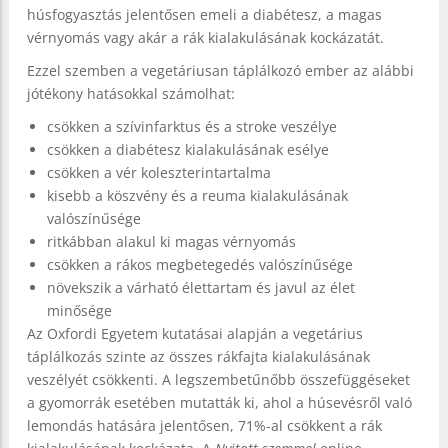
húsfogyasztás jelentősen emeli a diabétesz, a magas
vérnyomás vagy akár a rák kialakulásának kockázatát.
Ezzel szemben a vegetáriusan táplálkozó ember az alábbi
jótékony hatásokkal számolhat:
csökken a szívinfarktus és a stroke veszélye
csökken a diabétesz kialakulásának esélye
csökken a vér koleszterintartalma
kisebb a köszvény és a reuma kialakulásának
valószínűsége
ritkábban alakul ki magas vérnyomás
csökken a rákos megbetegedés valószínűsége
növekszik a várható élettartam és javul az élet
minősége
Az Oxfordi Egyetem kutatásai alapján a vegetárius
táplálkozás szinte az összes rákfajta kialakulásának
veszélyét csökkenti. A legszembetűnőbb összefüggéseket
a gyomorrák esetében mutatták ki, ahol a húsevésről való
lemondás hatására jelentősen, 71%-al csökkent a rák