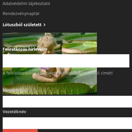
Adatvédelmi tájékoztató​
Rendezvénynaptár
Lótuszból született
Feliratkozás hírlevélre
A feliratkozáshoz szíveskedjék megadni az e-mail címét!
Keresztnév
Vezetéknév