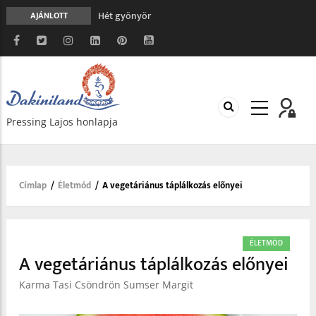
Hét gyönyör
AJÁNLOTT
A gondolatok átalakításának nyolc versszaka
Meghalni teljesen biztonságos
Minden más, mint aminek látszik
Vég nélküli leborulás
Pressing Lajos honlapja
Címlap
/
Életmód
/
A vegetáriánus táplálkozás előnyei
Morzsa
ÉLETMÓD
A vegetáriánus táplálkozás előnyei
Karma Tasi Csöndrön Sumser Margit