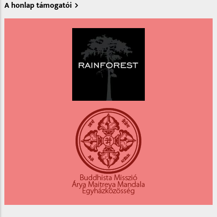
A honlap támogatói