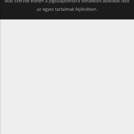
Más szerzők esetén a jogtulajdonosra vonatkozó adatokat lásd
az egyes tartalmak fejlécében.