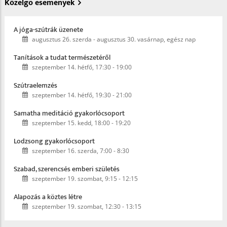
Közelgő események
A jóga-szútrák üzenete
augusztus 26. szerda
-
augusztus 30. vasárnap, egész nap
Tanítások a tudat természetéről
szeptember 14. hétfő, 17:30
-
19:00
Szútraelemzés
szeptember 14. hétfő, 19:30
-
21:00
Samatha meditáció gyakorlócsoport
szeptember 15. kedd, 18:00
-
19:20
Lodzsong gyakorlócsoport
szeptember 16. szerda, 7:00
-
8:30
Szabad, szerencsés emberi születés
szeptember 19. szombat, 9:15
-
12:15
Alapozás a köztes létre
szeptember 19. szombat, 12:30
-
13:15