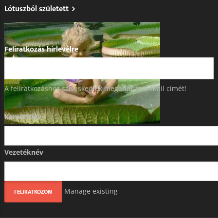
Lótuszból született
Feliratkozás hírlevélre
A feliratkozáshoz szíveskedjék megadni az e-mail címét!
Keresztnév
Vezetéknév
Manage existing