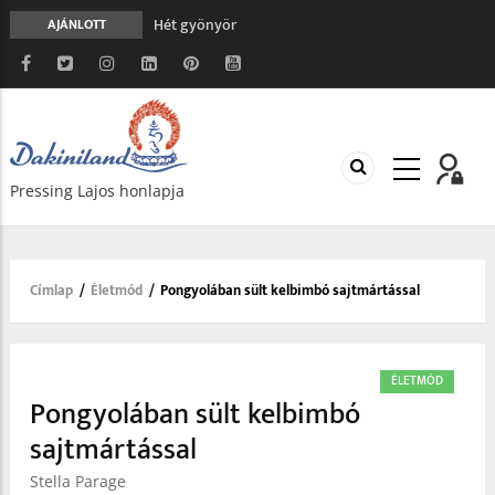
Hét gyönyör
AJÁNLOTT
A gondolatok átalakításának nyolc versszaka
Meghalni teljesen biztonságos
Minden más, mint aminek látszik
Vég nélküli leborulás
Pressing Lajos honlapja
Címlap
/
Életmód
/
Pongyolában sült kelbimbó sajtmártással
Morzsa
ÉLETMÓD
Pongyolában sült kelbimbó
sajtmártással
Stella Parage