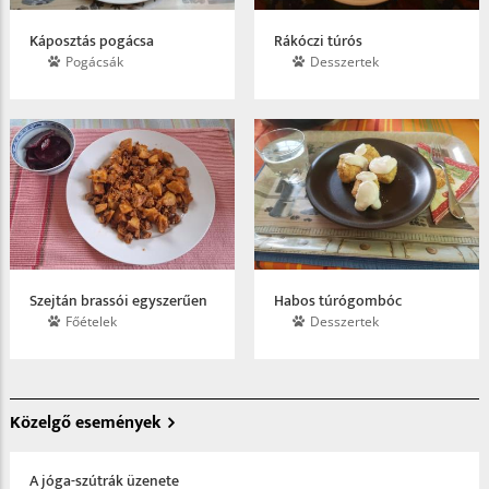
Káposztás pogácsa
Rákóczi túrós
Pogácsák
Desszertek
Szejtán brassói egyszerűen
Habos túrógombóc
Főételek
Desszertek
Közelgő események
A jóga-szútrák üzenete