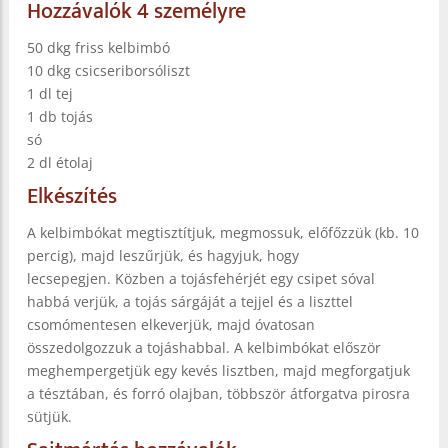
Hozzávalók 4 személyre
50 dkg friss kelbimbó
10 dkg csicseriborsóliszt
1 dl tej
1 db tojás
só
2 dl étolaj
Elkészítés
A kelbimbókat megtisztítjuk, megmossuk, előfőzzük (kb. 10
percig), majd leszűrjük, és hagyjuk, hogy
lecsepegjen. Közben a tojásfehérjét egy csipet sóval
habbá verjük, a tojás sárgáját a tejjel és a liszttel
csomómentesen elkeverjük, majd óvatosan
összedolgozzuk a tojáshabbal. A kelbimbókat először
meghempergetjük egy kevés lisztben, majd megforgatjuk
a tésztában, és forró olajban, többször átforgatva pirosra
sütjük.