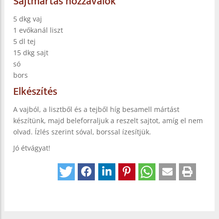
Sajtmártás hozzávalók
5 dkg vaj
1 evőkanál liszt
5 dl tej
15 dkg sajt
só
bors
Elkészítés
A vajból, a lisztből és a tejből híg besamell mártást
készítünk, majd beleforraljuk a reszelt sajtot, amíg el nem
olvad. Ízlés szerint sóval, borssal ízesítjük.
Jó étvágyat!