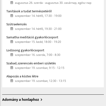
augusztus 26. szerda
-
augusztus 30. vasárnap, egész nap
Tanítások a tudat természetéről
szeptember 14. hétfő, 17:30
-
19:00
Szútraelemzés
szeptember 14. hétfő, 19:30
-
21:00
Samatha meditáció gyakorlócsoport
szeptember 15. kedd, 18:00
-
19:20
Lodzsong gyakorlócsoport
szeptember 16. szerda, 7:00
-
8:30
Szabad, szerencsés emberi születés
szeptember 19. szombat, 9:15
-
12:15
Alapozás a köztes létre
szeptember 19. szombat, 12:30
-
13:15
Adomány a honlaphoz