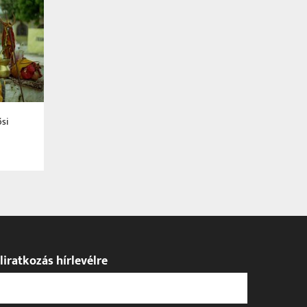
ősi
liratkozás hírlevélre