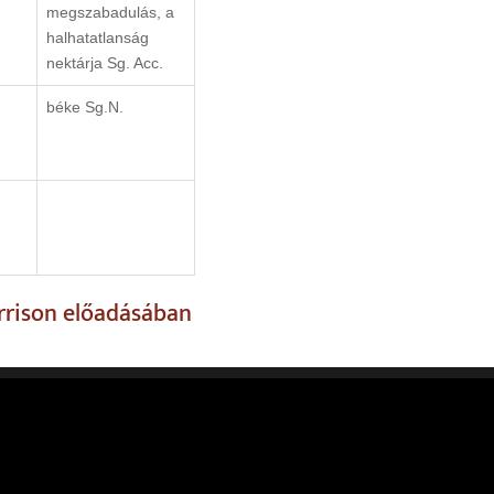
megszabadulás, a
halhatatlanság
nektárja Sg. Acc.
béke Sg.N.
rrison előadásában