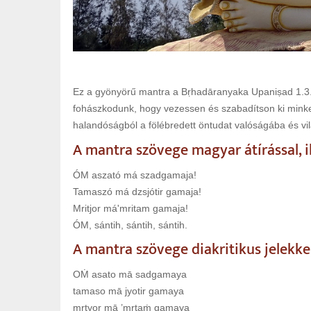
Ez a gyönyörű mantra a Bṛhadāranyaka Upaniṣad 1.3.2
fohászkodunk, hogy vezessen és szabadítson ki minket 
halandóságból a fölébredett öntudat valóságába és vi
A mantra szövege magyar átírással, il
ÓM aszató má szadgamaja!
Tamaszó má dzsjótir gamaja!
Mritjor má'mritam gamaja!
ÓM, sántih, sántih, sántih.
A mantra szövege diakritikus jelekke
OṀ asato mā sadgamaya
tamaso mā jyotir gamaya
mṛtyor mā ’mṛtaṁ gamaya