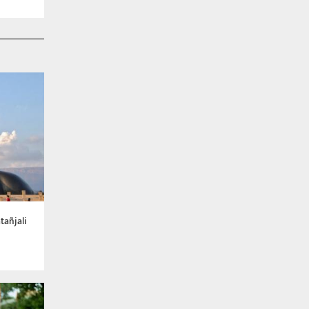
tañjali