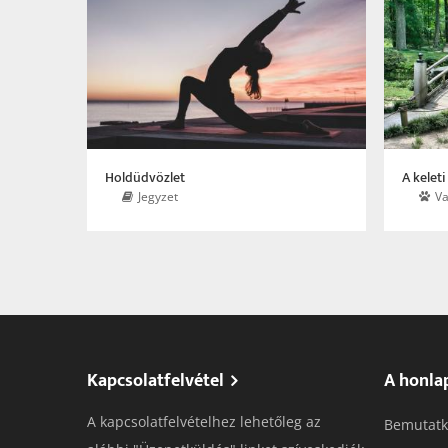
Holdüdvözlet
A kelet
Jegyzet
Va
Kapcsolatfelvétel
A honla
A kapcsolatfelvételhez lehetőleg az
Bemutatk