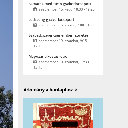
Samatha meditáció gyakorlócsoport
szeptember 15. kedd, 18:00
-
19:20
Lodzsong gyakorlócsoport
szeptember 16. szerda, 7:00
-
8:30
Szabad, szerencsés emberi születés
szeptember 19. szombat, 9:15
-
12:15
Alapozás a köztes létre
szeptember 19. szombat, 12:30
-
13:15
Adomány a honlaphoz