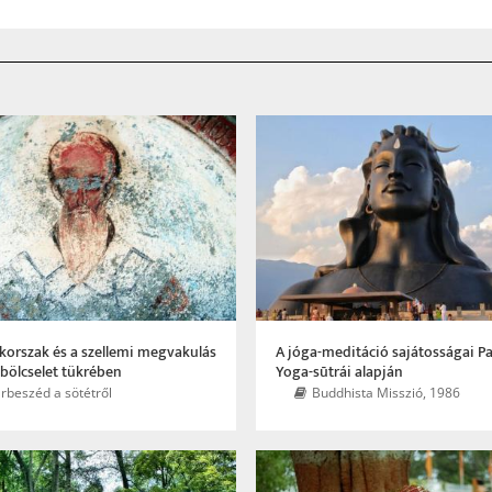
 korszak és a szellemi megvakulás
A jóga-meditáció sajátosságai Pa
i bölcselet tükrében
Yoga-sūtrái alapján
rbeszéd a sötétről
Buddhista Misszió, 1986