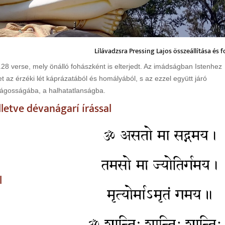
Lílávadzsra Pressing Lajos összeállítása és f
8 verse, mely önálló fohászként is elterjedt. Az imádságban Istenhez
az érzéki lét káprázatából és homályából, s az ezzel együtt járó
lágosságába, a halhatatlanságba.
letve dévanágarí írással
l