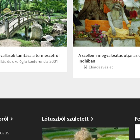
i vallások tanítása a természetről
A szellemi megvalósítás útjai az 
Indiában
llás és ökológia konferencia 2001
Előadásvázlat
pról
Lótuszból született
Fe
ozás