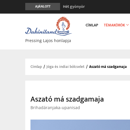
Hét gyönyör
AJÁNLOTT
A gondolatok átalakításának nyolc ver
Main
Meghalni teljesen biztonságos
navigation
CÍMLAP
TÉMAKÖRÖK
Minden más, mint aminek látszik
Vég nélküli leborulás
Pressing Lajos honlapja
Címlap
/
Jóga és indiai bölcselet
/
Aszató má szadgamaja
Morzsa
Aszató má szadgamaja
Brihadáranjaka-upanisad