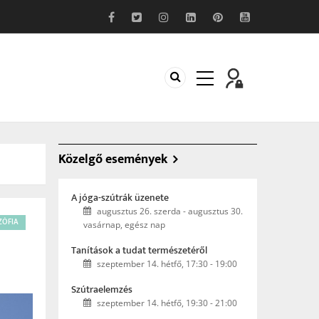
Közelgő események
A jóga-szútrák üzenete
augusztus 26. szerda
-
augusztus 30.
OZÓFIA
vasárnap, egész nap
Tanítások a tudat természetéről
szeptember 14. hétfő, 17:30
-
19:00
Szútraelemzés
szeptember 14. hétfő, 19:30
-
21:00