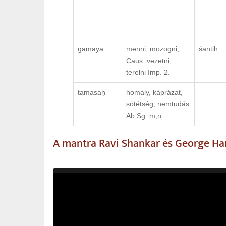
gamaya
menni, mozogni;
śāntiḥ
Caus. vezetni,
terelni Imp. 2.
tamasaḥ
homály, káprázat,
sötétség, nemtudás
Ab.Sg. m,n
A mantra Ravi Shankar és George Ha
Video
Player