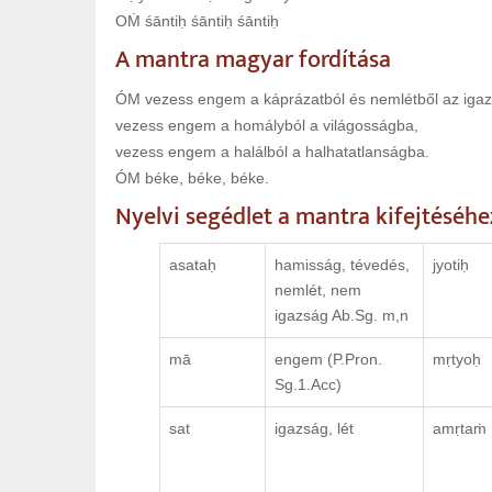
OṀ śāntiḥ śāntiḥ śāntiḥ
A mantra magyar fordítása
ÓM vezess engem a káprázatból és nemlétből az igaz
vezess engem a homályból a világosságba,
vezess engem a halálból a halhatatlanságba.
ÓM béke, béke, béke.
Nyelvi segédlet a mantra kifejtéséhe
asataḥ
hamisság, tévedés,
jyotiḥ
nemlét, nem
igazság Ab.Sg. m,n
mā
engem (P.Pron.
mṛtyoḥ
Sg.1.Acc)
sat
igazság, lét
amṛtaṁ