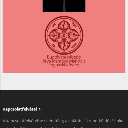
Kapcsolatfelvétel
A kapcsolatfelvételhez lehetőleg az alábbi "Üzenetküldés" linket