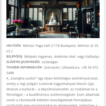
Ménesi Yoga Hall (1118 Budapest, Ménesi út 35.
HELYSZÍN
I/2.)
Belépés ingyenes, önkéntes étel- vagy italbatyu
BELÉPŐDÍJ
szükséges
ELŐZETES JELENTKEZÉS
Szervezés: Lílávadzsra, +36 30 472
TOVÁBBI INFORMÁCIÓK
5488
A „Szangha-szalon” egy olyan különleges eseménysorozat,
amely a régi polgári szalonok hagyományait éleszti újjá,
ötvözve a kultúrát – a képzőművészetet, az irodalmat és a
filmvilágot – a buddhizmus szellemiségével. Ezen alkalmak
során a résztvevők kötetlen beszélgetések formájában
oszthatják meg gondolataikat és élményeiket, miközben a