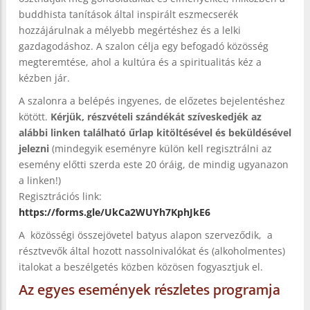
buddhista tanítások által inspirált eszmecserék
hozzájárulnak a mélyebb megértéshez és a lelki
gazdagodáshoz. A szalon célja egy befogadó közösség
megteremtése, ahol a kultúra és a spiritualitás kéz a
kézben jár.
A szalonra a belépés ingyenes, de előzetes bejelentéshez
kötött.
Kérjük, részvételi szándékát szíveskedjék az
alábbi linken található űrlap kitöltésével és beküldésével
jelezni
(mindegyik eseményre külön kell regisztrálni az
esemény előtti szerda este 20 óráig, de mindig ugyanazon
a linken!)
Regisztrációs link:
https://forms.gle/UkCa2WUYh7KphJkE6
A közösségi összejövetel batyus alapon szerveződik, a
résztvevők által hozott nassolnivalókat és (alkoholmentes)
italokat a beszélgetés közben közösen fogyasztjuk el.
Az egyes események részletes programja