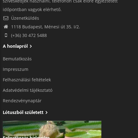
szíveskedjék használni, telefonon csak előre egyeztetett
időpontban vagyok elérhető.
Üzenetküldés
1118 Budapest, Ménesi út 35. I/2.
(+36) 30 472 5488
A honlapról
Bemutatkozás
Impresszum
Felhasználási feltételek
Adatvédelmi tájékoztató​
Rendezvénynaptár
Lótuszból született