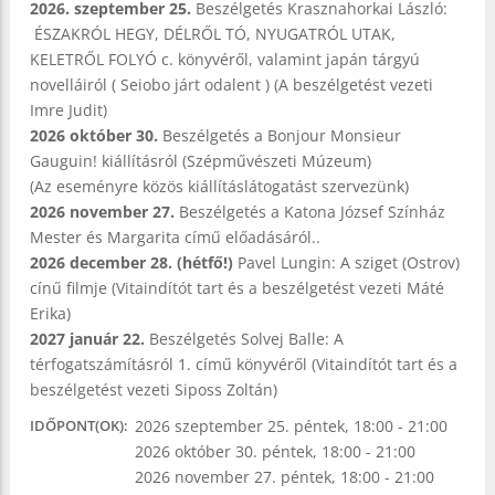
2026. szeptember 25.
Beszélgetés Krasznahorkai László:
ÉSZAKRÓL HEGY, DÉLRŐL TÓ, NYUGATRÓL UTAK,
KELETRŐL FOLYÓ c. könyvéről, valamint japán tárgyú
novelláiról ( Seiobo járt odalent ) (A beszélgetést vezeti
Imre Judit)
2026 október 30.
Beszélgetés a Bonjour Monsieur
Gauguin! kiállításról (Szépművészeti Múzeum)
(Az eseményre közös kiállításlátogatást szervezünk)
2026 november 27.
Beszélgetés a Katona József Színház
Mester és Margarita című előadásáról..
2026 december 28. (hétfő!)
Pavel Lungin: A sziget (Ostrov)
cínű filmje (Vitaindítót tart és a beszélgetést vezeti Máté
Erika)
2027 január 22.
Beszélgetés Solvej Balle: A
térfogatszámításról 1. című könyvéről (Vitaindítót tart és a
beszélgetést vezeti Siposs Zoltán)
2026 szeptember 25. péntek, 18:00
-
21:00
IDŐPONT(OK)
2026 október 30. péntek, 18:00
-
21:00
2026 november 27. péntek, 18:00
-
21:00