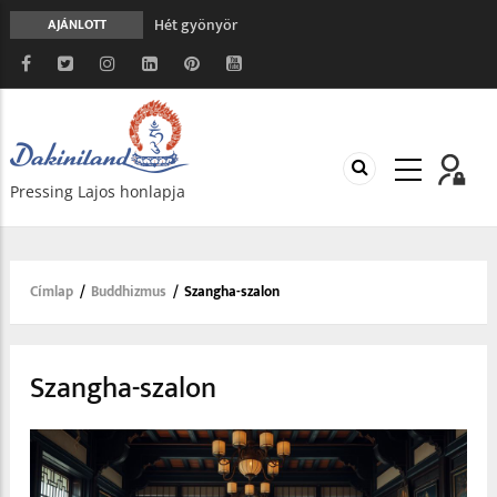
Hét gyönyör
AJÁNLOTT
A gondolatok átalakításának nyolc versszaka
Meghalni teljesen biztonságos
Minden más, mint aminek látszik
Vég nélküli leborulás
Pressing Lajos honlapja
Címlap
/
Buddhizmus
/
Szangha-szalon
Morzsa
Szangha-szalon