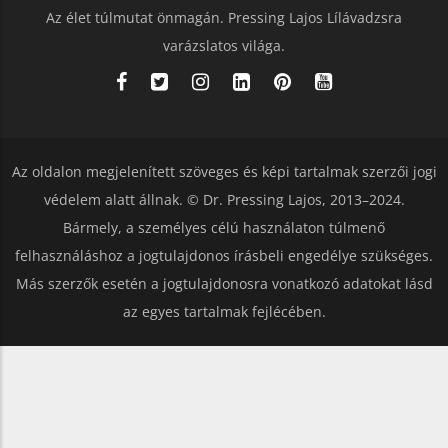
Az élet túlmutat önmagán. Pressing Lajos Lílávadzsra
varázslatos világa.
Az oldalon megjelenített szöveges és képi tartalmak szerzői jogi
védelem alatt állnak. © Dr. Pressing Lajos, 2013–2024.
Bármely, a személyes célú használaton túlmenő
felhasználáshoz a jogtulajdonos írásbeli engedélye szükséges.
Más szerzők esetén a jogtulajdonosra vonatkozó adatokat lásd
az egyes tartalmak fejlécében.