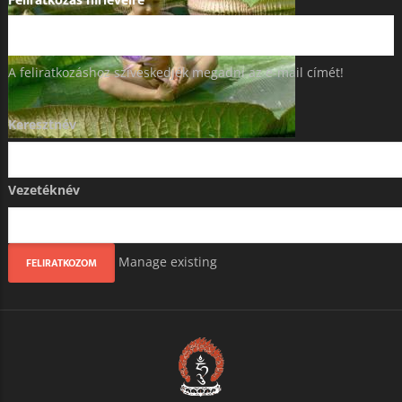
Feliratkozás hírlevélre
A feliratkozáshoz szíveskedjék megadni az e-mail címét!
Keresztnév
Vezetéknév
Manage existing