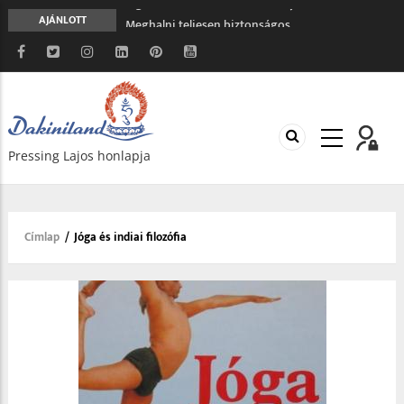
Meghalni teljesen biztonságos
AJÁNLOTT
Minden más, mint aminek látszik
Vég nélküli leborulás
Hét gyönyör
A gondolatok átalakításának nyolc versszaka
Pressing Lajos honlapja
Címlap
/
Jóga és indiai filozófia
Morzsa