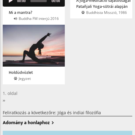
A jóga-meditáció sajátosságai
00:00
00:00
Player
Patañjali Yoga-sūtrái alapján
Mi a mantra?
Buddhista Misszió, 1986
Buddha FM interjú 2016
Holdüdvözlet
Jegyzet
Oldalszámozás
1. oldal
Következő
››
oldal
Feliratkozás a következőre: Jóga és indiai filozófia
Adomány a honlaphoz