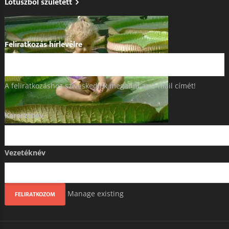
Lótuszból született
Feliratkozás hírlevélre
A feliratkozáshoz szíveskedjék megadni az e-mail címét!
Keresztnév
Vezetéknév
Manage existing