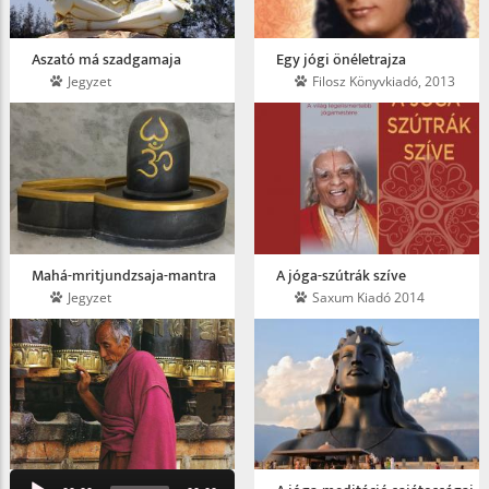
Aszató má szadgamaja
Egy jógi önéletrajza
Jegyzet
Filosz Könyvkiadó, 2013
Mahá-mritjundzsaja-mantra
A jóga-szútrák szíve
Jegyzet
Saxum Kiadó 2014
Audio