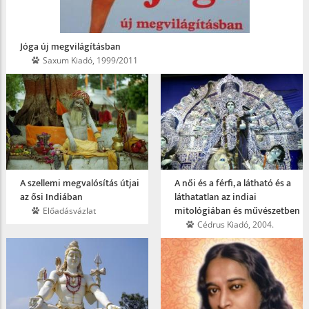
Jóga új megvilágításban
Saxum Kiadó, 1999/2011
A szellemi megvalósítás útjai
A női és a férfi, a látható és a
az ősi Indiában
láthatatlan az indiai
mitológiában és művészetben
Előadásvázlat
Cédrus Kiadó, 2004.