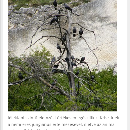
lélektani szintű elemzést értékesen egészítik ki Krisztinek
a nemi érés jungiánus értelmezésével, illetve az anima-