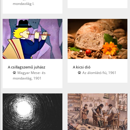
mondavilág I.
A csillagszemű juhász
A kicsi dió
Magyar Mese- és
Az álomlátó fiú, 1961
mondavilág, 1901