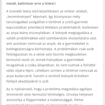
mesét, kattintson erre a linkre
!)
A tizenkét leány első közelítésben az ember utódait,
„teremtményeit” képviseli, így bizonyosan mély
tanulságokkal szolgálhat e történet a szülő-gyermek
kapcsolatban jelentkező lélektani problémákról, különösen
az anya-leány viszonylatban. A leányok megtagadása a
valódi problémákkal való szembenézés elutasítására utal,
ami azonban nemcsak az anyát, de a gyermekeket is
boldogtalanságra kárhoztatja. A problémákon csak azok
feldolgozásán és a velük való őszinte megküzdésen
keresztül vezet út, ennek hiányában a gyermekek
leragadnak a csóka állapotban, és nem tudnak a felnőtté
válás útjára lépni. Lélektani szinten a történet nemcsak az
anya kudarcáról, hanem a serdülő leányok érésében
fellépő akadályokról is szól.
Az is nyilvánvaló, hogy a probléma megoldása egyfajta
önismereti úton keresztül lehetséges, Orsolya helyesen
azonosítja a fiúgyermeket a tudatossággal, illetve