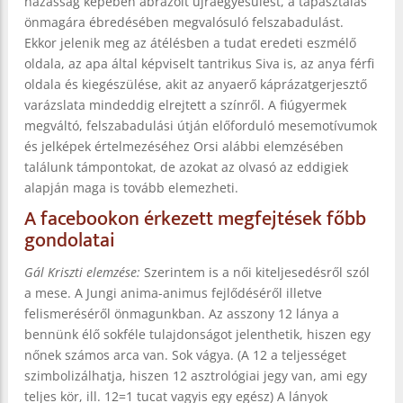
házasság képében ábrázolt újraegyesülést, a tapasztalás
önmagára ébredésében megvalósuló felszabadulást.
Ekkor jelenik meg az átélésben a tudat eredeti eszmélő
oldala, az apa által képviselt tantrikus Siva is, az anya férfi
oldala és kiegészülése, akit az anyaerő káprázatgerjesztő
varázslata mindeddig elrejtett a színről. A fiúgyermek
megváltó, felszabadulási útján előforduló mesemotívumok
és jelképek értelmezéséhez Orsi alábbi elemzésében
találunk támpontokat, de azokat az olvasó az eddigiek
alapján maga is tovább elemezheti.
A facebookon érkezett megfejtések főbb
gondolatai
Gál Kriszti elemzése:
Szerintem is a női kiteljesedésről szól
a mese. A Jungi anima-animus fejlődéséről illetve
felismeréséről önmagunkban. Az asszony 12 lánya a
bennünk élő sokféle tulajdonságot jelenthetik, hiszen egy
nőnek számos arca van. Sok vágya. (A 12 a teljességet
szimbolizálhatja, hiszen 12 asztrológiai jegy van, ami egy
teljes kör, ill. 12=1 tucat vagyis egy egész) A lányok