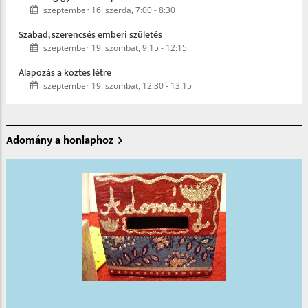
szeptember 16. szerda, 7:00
-
8:30
Szabad, szerencsés emberi születés
szeptember 19. szombat, 9:15
-
12:15
Alapozás a köztes létre
szeptember 19. szombat, 12:30
-
13:15
Adomány a honlaphoz