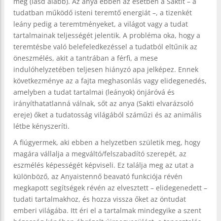
meg (lásd alább). Az anya ebben az esetben a Saktit – a
tudatban működő isteni teremtő energiát –, a tizenkét
leány pedig a teremtményeket, a világot vagy a tudat
tartalmainak teljességét jelentik. A probléma oka, hogy a
teremtésbe való belefeledkezéssel a tudatból eltűnik az
öneszmélés, akit a tantrában a férfi, a mese
indulóhelyzetében teljesen hiányzó apa jelképez. Ennek
következménye az a fajta meghasonlás vagy elidegenedés,
amelyben a tudat tartalmai (leányok) önjáróvá és
irányíthatatlanná válnak, sőt az anya (Sakti elvarázsoló
ereje) őket a tudatosság világából száműzi és az animális
létbe kényszeríti.
A fiúgyermek, aki ebben a helyzetben születik meg, hogy
magára vállalja a megváltó/felszabadító szerepét, az
eszmélés képességét képviseli. Ez találja meg az utat a
különböző, az Anyaistennő beavató funkciója révén
megkapott segítségek révén az elvesztett – elidegenedett –
tudati tartalmakhoz, és hozza vissza őket az öntudat
emberi világába. Itt éri el a tartalmak mindegyike a szent