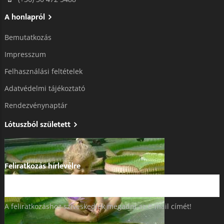
A honlapról
Bemutatkozás
Impresszum
Felhasználási feltételek
Adatvédelmi tájékoztató​
Rendezvénynaptár
Lótuszból született
Feliratkozás hírlevélre
A feliratkozáshoz szíveskedjék megadni az e-mail címét!