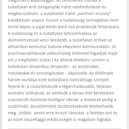
megismerő képességgel. Az önismereti munka a
tudattalan erői (öreganyók) iránti odaforduláson és
megbecsülésen, a tudattalan iránti „partneri viszony”
kialakításán alapul, hiszen a tudatosság önmagában nem
lenne képes a saját körén kívül eső problémák feltárására.
A tudatosság és a tudattalan kölcsönhatása az
álomelemzéssel veszi kezdetét, a tudattalan erőivel az
álmainkon keresztül tudunk elkezdeni kommunikálni. (A
pszichoanalítikusok valószínűleg örömmel fogadják majd
ezt a megfejtési szálat.) Az állatok lélektani szinten a
tudattalan dinamikus tényezőit – az ösztönöket,
indulatokat és szorongásokat – képviselik. Az élőlények
három osztálya ezek különböző civilizáltsági szintjeit
fejezik ki: a csúszómászók a legarchaikusabb, teljesen
animális szférának, az emlősök a társas élet kereteiben
szocializált ösztönös-biológiai síknak, a madarak pedig a
szublimált, átszellemített ösztönzéseknek feleltethetők
meg. Utóbbi, amint erre Kriszti rámutat, a felettes-ént és
az ezzel összefüggő erkölcsiséget is magában foglalja.