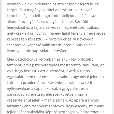
nyomán kialakuló deflorációs szorongásait fejezi ki, ez
kergeti őt a magányba, ahol a társkapcsolatra való
képtelenséget a felhangosított intellektualizálás – az
állandó fecsegés és csacsogás – fedi el. Serdülő
leányoknál ez a fajta viselkedés meglehetősen tipikus,
mely csak akkor gyógyul, ha egy fiatal legény a merevedési
képességén keresztül (= hirtelen óriásira növekedő
csontocska) képessé válik áttörni ezen a burkon és a
leánnyal intim kapcsolatot létesíteni.
Még pszichológus koromban az egyik legfontosabb
támpont, amit pszichoterápiás mesteremtől tanultam, az
volt, hogy keressük azt a személyt, akiről a kliens
egyáltalán nem tesz említést. Gyakran ugyanis ő jelenti a
kulcsot a problémához. Mesénkre alkalmazva ez itt
nyilvánvalóan az apa, aki csak a gyógyulást és a
párkapcsolati érettség elérését követően, immár
veszélytelenül jelenik meg a színen. Az apára irányuló
tartalmak elfojtásából kézenfekvő, hogy a leány szexuális
fejlődésében akadályt képező szorongások hátterében az