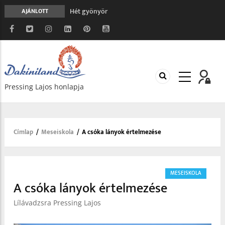
Hét gyönyör
AJÁNLOTT
A gondolatok átalakításának nyolc versszaka
Meghalni teljesen biztonságos
Minden más, mint aminek látszik
Vég nélküli leborulás
Pressing Lajos honlapja
Címlap
/
Meseiskola
/
A csóka lányok értelmezése
Morzsa
MESEISKOLA
A csóka lányok értelmezése
Lílávadzsra Pressing Lajos