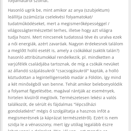
folyamatáról szólhat.
Hasonló ugrik be, mint amikor az anya (szubjektum)
leállítja (száműzi)a cselekvési folyamatokat/
tudatműködéseket, mert a megismerőképességgel /
világosságtermészettel terhes, illetve hogy azt világra
tudja hozni. Mert nincsenek tudatossá téve és uralva ezek
a női energiák, azért zavaróak. Nagyon érdekesnek találom
a meglőtt holló esetét is, amely a csókákkal (saktik talán?)
hasonló attribútumokkal rendelkezik, pl. mindketten a
varjúfélék családjába tartoznak, de míg a csókák nevüket
az állandó szájalásukról "csacsogásukról" kapták, a holló
köztudottan a legintelligensebb madár a Földön, így mind
a két minőségből van benne. Tehát amikor belebonyolódik
a folyamat figyelésébe, magával rántják az események,
hirtelen kívülről meglövik. Természetesen lekési a valós
találkozót, de sérült és fájdalmas "lépcsőházi
gondolatként" mégis ő szolgáltatja a hasznos infót a
megismerésnek (a káprázat természetéről). Ezért is nem
szidja le a vénasszony, mert így utólag legalább észre