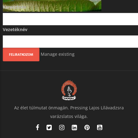
Keresztnév
Vezetéknév
Manage existing
Az élet túlmutat önmagán. Pressing Lajos Lílávadzsra
varázslatos világa.