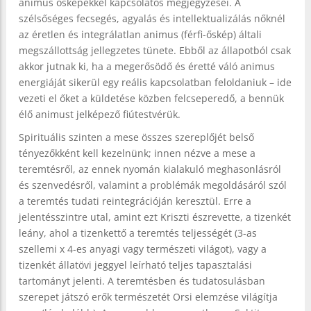
animus ősképekkel kapcsolatos megjegyzései. A
szélsőséges fecsegés, agyalás és intellektualizálás nőknél
az éretlen és integrálatlan animus (férfi-őskép) általi
megszállottság jellegzetes tünete. Ebből az állapotból csak
akkor jutnak ki, ha a megerősödő és éretté váló animus
energiáját sikerül egy reális kapcsolatban feloldaniuk – ide
vezeti el őket a küldetése közben felcseperedő, a bennük
élő animust jelképező fiútestvérük.
Spirituális szinten a mese összes szereplőjét belső
tényezőkként kell kezelnünk; innen nézve a mese a
teremtésről, az ennek nyomán kialakuló meghasonlásról
és szenvedésről, valamint a problémák megoldásáról szól
a teremtés tudati reintegrációján keresztül. Erre a
jelentésszintre utal, amint ezt Kriszti észrevette, a tizenkét
leány, ahol a tizenkettő a teremtés teljességét (3-as
szellemi x 4-es anyagi vagy természeti világot), vagy a
tizenkét állatövi jeggyel leírható teljes tapasztalási
tartományt jelenti. A teremtésben és tudatosulásban
szerepet játszó erők természetét Orsi elemzése világítja