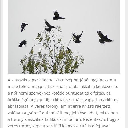
A klasszikus pszichoanalizis nézőpontjából ugyanakkor a
mese tele van explicit szexuális utalásokkal: a kénköves tó
a női nemi szervekhez kötődő bűntudat és elfojtás, az
örökké égő hegy pedig a kínzó szexuális vágyak érzékletes
ábrázolása. A veres torony, amint erre Kriszti ráérzett,
valóban a „véres” eufemizált megjelölése lehet, miközben
a torony klasszikus fallikus szimbólum. Kézenfekvő, hogy a
véres torony képe a serdülő leány szexuális elfojtásai