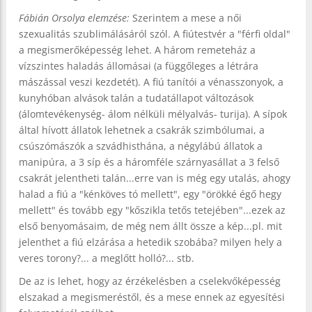
Fábián Orsolya elemzése:
Szerintem a mese a női
szexualitás szublimálásáról szól. A fiútestvér a "férfi oldal"
a megismerőképesség lehet. A három remeteház a
vízszintes haladás állomásai (a függőleges a létrára
mászással veszi kezdetét). A fiú tanítói a vénasszonyok, a
kunyhóban alvások talán a tudatállapot változások
(álomtevékenység- álom nélküli mélyalvás- turija). A sípok
által hívott állatok lehetnek a csakrák szimbólumai, a
csúszómászók a szvádhisthána, a négylábú állatok a
manipúra, a 3 síp és a háromféle szárnyasállat a 3 felső
csakrát jelentheti talán...erre van is még egy utalás, ahogy
halad a fiú a "kénköves tó mellett", egy "örökké égő hegy
mellett" és tovább egy "kőszikla tetős tetejében"...ezek az
első benyomásaim, de még nem állt össze a kép...pl. mit
jelenthet a fiú elzárása a hetedik szobába? milyen hely a
veres torony?... a meglőtt holló?... stb.
De az is lehet, hogy az érzékelésben a cselekvőképesség
elszakad a megismeréstől, és a mese ennek az egyesítési