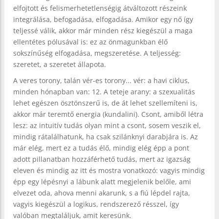
elfojtott és felismerhetetlenségig átváltozott részeink
integrálása, befogadása, elfogadása. Amikor egy nő így
teljessé válik, akkor már minden rész kiegészül a maga
ellentétes pólusával is: ez az önmagunkban élő
sokszínűség elfogadása, megszeretése. A teljesség:
szeretet, a szeretet állapota.
A veres torony, talán vér-es torony... vér: a havi ciklus,
minden hónapban van: 12. A teteje arany: a szexualitás
lehet egészen ösztönszerű is, de át lehet szellemíteni is,
akkor már teremtő energia (kundalini). Csont, amiből létra
lesz: az intuitív tudás olyan mint a csont, sosem veszik el,
mindig rátalálhatunk, ha csak szilánknyi darabjára is. Az
már elég, mert ez a tudás élő, mindig elég épp a pont
adott pillanatban hozzáférhető tudás, mert az igazság
eleven és mindig az itt és mostra vonatkozó: vagyis mindig
épp egy lépésnyi a lábunk alatt megjelenik belőle, ami
elvezet oda, ahova menni akarunk, s a fiú lépdel rajta,
vagyis kiegészül a logikus, rendszerező résszel, így
valóban megtaláljuk, amit keresünk.