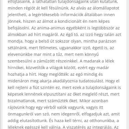
elfojtásaink, a láthatatlan tulajdonságaink után kutatunk,
minden régiót át kell fésülnünk. Az alvás az álomállapotot
jelentheti, a legértékesebb információk általában innen
jönnek, hiszen az álmot a kondicionált én nem képes
befojásolni. Az anima-animus egyébként is legtöbbször az
álmokban ad hírt magáról. Az égő tó, az izzó hegy talán azt
mondja, hogy a belső út sokszor olyan, mintha parázson
sétálnánk, mert féllmetes, ugyanakkor izző, égető is, az
elevenünkbe mar mint a tűz, mert nem könnyű
szembesülni a záműzött részeinkkel. A madarak a lélek
hírnökei, közvetítők a világok között, ezért egy madár
hozhatja a hírt. Hogy meglőtték: az egó mindig és
midenáron meg akarja akadályoznia tudatosulást. Hogy el
kell rejteni a fiút szintén ez, mert ezek a tulajdonságaink is
képesek lennének elpusztítani az őket meglelő részt, mert
bizalmatlanok, mert száműzték őket. Mikor azonban
rájövünk hogy egy vérből valók vagyunk, vagyis itt
önmagunkról van szó, nem idegenről, elfogadjuk azt, amit
addig elutasítottunk. És haza kell térni, az otthonunkba, a
léleknek egésszé kell válnia. A viszatérés az integrálás. Az