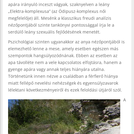
apára irányuló inceszt vágyak, szaknyelven a leány
„Elektra-komplexusa” (az Ödipusz-komplexus női
megfelelője) áll. Mesénk a klasszikus freudi analízis
nézőpontjából szinte tankönyvi pontossággal írja le a
serdülő leány szexuális fejlődésének menetét.
Pszichológiai szinten ugyanakkor az anya nézőpontjából is
elemezhető lenne a mese, amely esetben egészen más
szempontok hangsúlyozódnának. Ebben az esetben az
apa távolléte nem a vele kapcsolatos elfojtásra, hanem a
gyenge apára vagy annak teljes hiányára utalna.
Történetünk innen nézve a családban a férfierő hiánya
miatt fellépő nevelési nehézségek és egyensúlyzavarok
lélektani következményeiről és ezek feloldási útjáról szól.
A