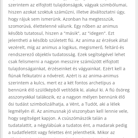
szerintem az elfojtott tulajdonságok, vágyak szimbólumai,
hiszen azokat szoktuk száműzni, illetve átváltoztatni úgy,
hogy rájuk sem ismerünk. Azonban ha megtesszük,
szomorúvá, élettelenné válunk. Egy nőben az animus
később tutatosul, hiszen a "másik", az "idegen". Ezt
jelentheti a később született fiú. Az anima az érzések által
vezérelt, míg az animus a logikus, megismerő, feltáró és
rendszerező objektív tudatosság. Ezek segítségével lehet
csak felismerni a nagyon messzire száműzött elfojtott
tulajdonságainkat, érzéseinket és vágyainkat. Ezért kell a
fiúnak felkutatni a nővéreit. Azért is az anima-animus
szerintem a kulcs, mert ez a két fontos archetípus a
bennünk élő szülőképből vetítődik ki, alakul ki. A fiú ősöreg
asszonyokkal talákozik, ez a nagyon mélyen bennünk élő
ősi tudást szimbolizálhatja, a Vént, a Tudót, aki a lélek
legmélyén él. Az animusnak jó viszonyban kell lennie vele,
hogy segítséget kapjon. A csúszómászók talán a
tudatalattit, a négylábúak a tudatos ént, a madarak pedig
a tudatfelettit vagy felettes ént jelenthetik. Mikor az