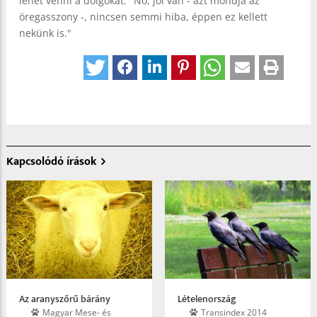
lehet venni a dolgokat. "No, jól van - azt mondja az
öregasszony -, nincsen semmi hiba, éppen ez kellett
nekünk is."
Kapcsolódó írások
Az aranyszőrű bárány
Lételenország
Magyar Mese- és
Trans­index 2014