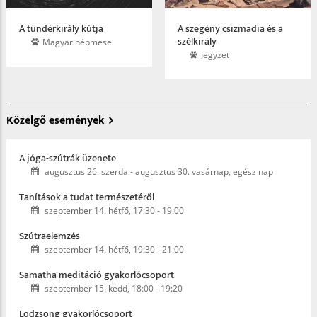
A tündérkirály kútja
A szegény csizmadia és a
szélkirály
Magyar népmese
Jegyzet
Közelgő események
A jóga-szútrák üzenete
augusztus 26. szerda
-
augusztus 30. vasárnap, egész nap
Tanítások a tudat természetéről
szeptember 14. hétfő, 17:30
-
19:00
Szútraelemzés
szeptember 14. hétfő, 19:30
-
21:00
Samatha meditáció gyakorlócsoport
szeptember 15. kedd, 18:00
-
19:20
Lodzsong gyakorlócsoport