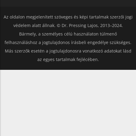
Az oldalon megjelenített szöveges és képi tartalmak szerzői jogi
védelem alatt állnak. © Dr. Pressing Lajos, 2013–2024.
Bármely, a személyes célú használaton túlmenő
felhasználáshoz a jogtulajdonos írásbeli engedélye szükséges.
Más szerzők esetén a jogtulajdonosra vonatkozó adatokat lásd
az egyes tartalmak fejlécében.