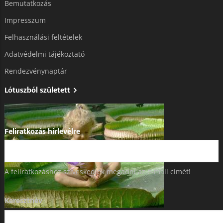
Bemutatkozás
Impresszum
Felhasználási feltételek
Adatvédelmi tájékoztató​
Rendezvénynaptár
Lótuszból született
Feliratkozás hírlevélre
A feliratkozáshoz szíveskedjék megadni az e-mail címét!
Keresztnév