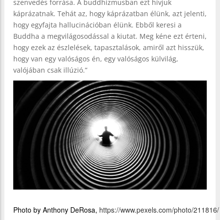
szenvedés forrása. A buddhizmusban ezt hívjuk
káprázatnak. Tehát az, hogy káprázatban élünk, azt jelenti,
hogy egyfajta hallucinációban élünk. Ebből keresi a
Buddha a megvilágosodással a kiutat. Meg kéne ezt érteni,
hogy ezek az észlelések, tapasztalások, amiről azt hisszük,
hogy van egy valóságos én, egy valóságos külvilág,
valójában csak illúzió.”
Photo by Anthony DeRosa, 
https://www.pexels.com/photo/211816/