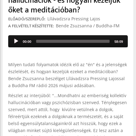
hallucinációk - és hogyan kezeljük
őket a meditációban?
Lílávadzsra Pressing Lajos
ELŐADÓ/SZEREPLŐ
Bende Zsuzsanna / Buddha-FM
A FELVÉTELT KÉSZÍTETTE
Audio
00:00
58:09
Player
Milyen tudati folyamatok idézik elő az "én" és a jelenségek
észlelését, és hogyan kezeljük ezeket a meditációban?
Bende Zsuzsanna beszélget Lílávadzsra Pressing Lajossal
a Buddha FM rádió 2026 májusi adásában.
Részlet az interjúból: "...Mondhatni az emberiség kollektív
hallucinációban vagy pszichózisban szenved. Ténylegesen
szenved, mert attól, hogy kívülre vetülnek a dolgok,
félreértjük ezeknek a dolgoknak a természetét, és a saját
belső egyensúlytalanságainkról azt hisszük, hogy ezek a
világban minket sújtó kielégületlenségek. Ez lesz aztán a