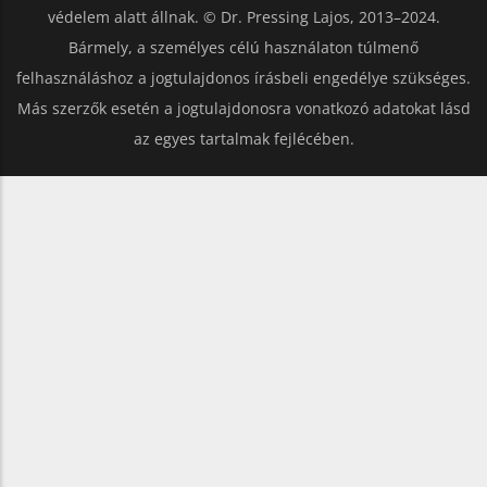
védelem alatt állnak. © Dr. Pressing Lajos, 2013–2024.
Bármely, a személyes célú használaton túlmenő
felhasználáshoz a jogtulajdonos írásbeli engedélye szükséges.
Más szerzők esetén a jogtulajdonosra vonatkozó adatokat lásd
az egyes tartalmak fejlécében.