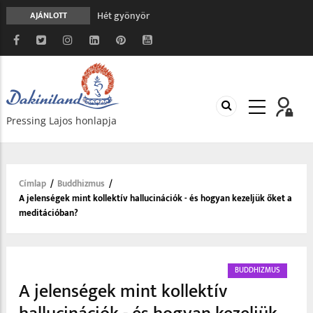
Hét gyönyör
AJÁNLOTT
A gondolatok átalakításának nyolc versszaka
Meghalni teljesen biztonságos
Minden más, mint aminek látszik
Vég nélküli leborulás
Pressing Lajos honlapja
Címlap
/
Buddhizmus
/
Morzsa
A jelenségek mint kollektív hallucinációk - és hogyan kezeljük őket a
meditációban?
BUDDHIZMUS
A jelenségek mint kollektív