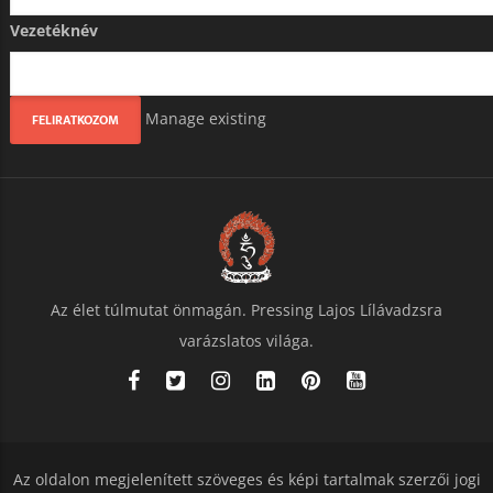
Vezetéknév
Manage existing
Az élet túlmutat önmagán. Pressing Lajos Lílávadzsra
varázslatos világa.
Az oldalon megjelenített szöveges és képi tartalmak szerzői jogi