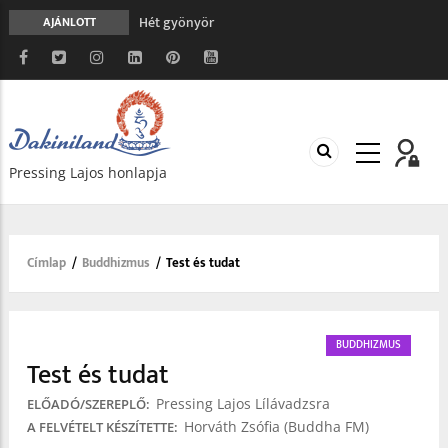
Hét gyönyör
AJÁNLOTT
A gondolatok átalakításának nyolc versszaka
Meghalni teljesen biztonságos
Minden más, mint aminek látszik
Vég nélküli leborulás
Pressing Lajos honlapja
Címlap
/
Buddhizmus
/
Test és tudat
Morzsa
BUDDHIZMUS
Test és tudat
Pressing Lajos Lílávadzsra
ELŐADÓ/SZEREPLŐ
Horváth Zsófia (Buddha FM)
A FELVÉTELT KÉSZÍTETTE