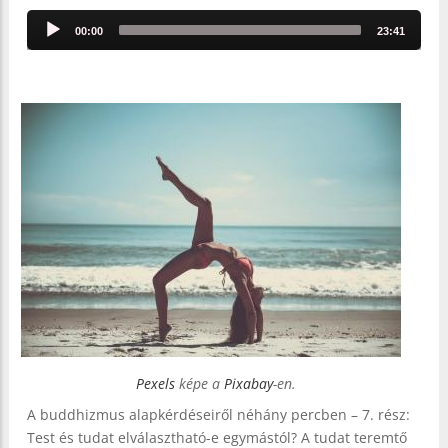
Audio
00:00
23:41
Player
Pexels
képe a
Pixabay
-en.
A buddhizmus alapkérdéseiről néhány percben – 7. rész:
Test és tudat elválasztható-e egymástól? A tudat teremtő