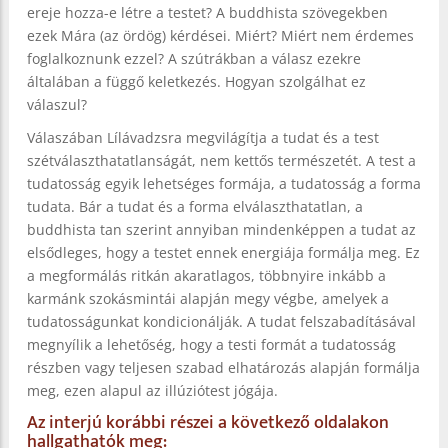
ereje hozza-e létre a testet? A buddhista szövegekben
ezek Mára (az ördög) kérdései. Miért? Miért nem érdemes
foglalkoznunk ezzel? A szútrákban a válasz ezekre
általában a függő keletkezés. Hogyan szolgálhat ez
válaszul?
Válaszában Lílávadzsra megvilágítja a tudat és a test
szétválaszthatatlanságát, nem kettős természetét. A test a
tudatosság egyik lehetséges formája, a tudatosság a forma
tudata. Bár a tudat és a forma elválaszthatatlan, a
buddhista tan szerint annyiban mindenképpen a tudat az
elsődleges, hogy a testet ennek energiája formálja meg. Ez
a megformálás ritkán akaratlagos, többnyire inkább a
karmánk szokásmintái alapján megy végbe, amelyek a
tudatosságunkat kondicionálják. A tudat felszabadításával
megnyílik a lehetőség, hogy a testi formát a tudatosság
részben vagy teljesen szabad elhatározás alapján formálja
meg, ezen alapul az illúziótest jógája.
Az interjú korábbi részei a következő oldalakon
hallgathatók meg: