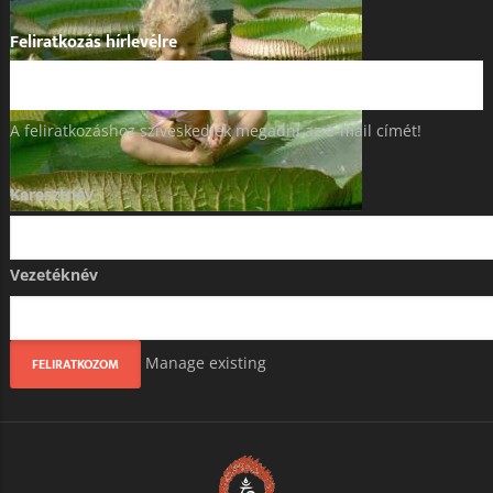
Feliratkozás hírlevélre
A feliratkozáshoz szíveskedjék megadni az e-mail címét!
Keresztnév
Vezetéknév
Manage existing