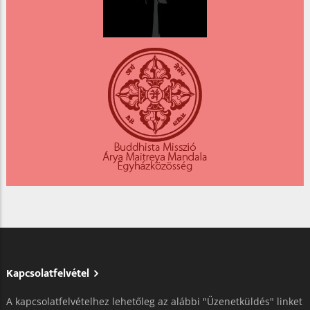
Kapcsolatfelvétel
A kapcsolatfelvételhez lehetőleg az alábbi "Üzenetküldés" linket