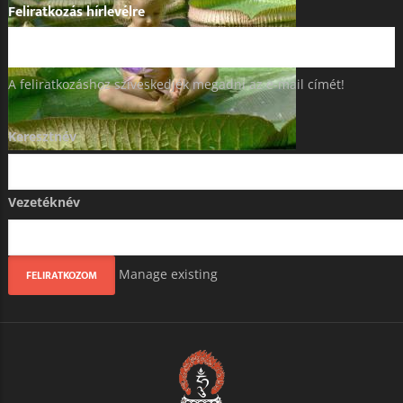
Feliratkozás hírlevélre
A feliratkozáshoz szíveskedjék megadni az e-mail címét!
Keresztnév
Vezetéknév
Manage existing