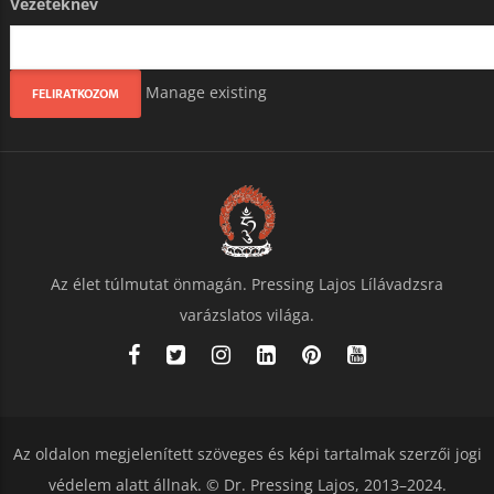
Vezetéknév
Manage existing
Az élet túlmutat önmagán. Pressing Lajos Lílávadzsra
varázslatos világa.
Az oldalon megjelenített szöveges és képi tartalmak szerzői jogi
védelem alatt állnak. © Dr. Pressing Lajos, 2013–2024.