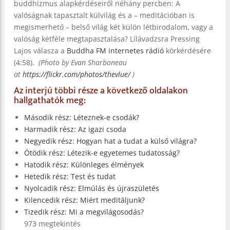
buddhizmus alapkérdéseiről néhány percben: A
valóságnak tapasztalt külvilág és a – meditációban is
megismerhető – belső világ két külön létbirodalom, vagy a
valóság kétféle megtapasztalása? Lílávadzsra Pressing
Lajos válasza a
Buddha FM internetes rádió
körkérdésére
(4:58).
(Photo by Evan Sharboneau
at
https://flickr.com/photos/thevlue/
)
Az interjú többi része a következő oldalakon
hallgathatók meg:
Második rész: Léteznek-e csodák?
Harmadik rész: Az igazi csoda
Negyedik rész: Hogyan hat a tudat a külső világra?
Ötödik rész: Létezik-e egyetemes tudatosság?
Hatodik rész: Különleges élmények
Hetedik rész: Test és tudat
Nyolcadik rész: Elmúlás és újraszületés
Kilencedik rész: Miért meditáljunk?
Tizedik rész: Mi a megvilágosodás?
973 megtekintés