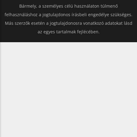
Bármely, a személyes célú használaton túlmenő
felhasználáshoz a jogtulajdonos írásbeli engedélye szükséges.
Más szerzők esetén a jogtulajdonosra vonatkozó adatokat lásd
az egyes tartalmak fejlécében.