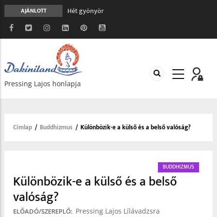
Hét gyönyör
AJÁNLOTT
A gondolatok átalakításának nyolc versszaka
Meghalni teljesen biztonságos
Minden más, mint aminek látszik
Vég nélküli leborulás
Pressing Lajos honlapja
Címlap
/
Buddhizmus
/
Különbözik-e a külső és a belső valóság?
Morzsa
BUDDHIZMUS
Különbözik-e a külső és a belső
valóság?
Pressing Lajos Lílávadzsra
ELŐADÓ/SZEREPLŐ