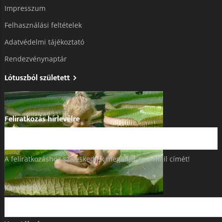
Impresszum
Felhasználási feltételek
Adatvédelmi tájékoztató​
Rendezvénynaptár
Lótuszból született
Feliratkozás hírlevélre
A feliratkozáshoz szíveskedjék megadni az e-mail címét!
Keresztnév