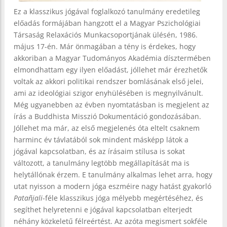
Ez a klasszikus jógával foglalkozó tanulmány eredetileg
előadás formájában hangzott el a Magyar Pszichológiai
Társaság Relaxációs Munkacsoportjának ülésén, 1986.
május 17-én. Már önmagában a tény is érdekes, hogy
akkoriban a Magyar Tudományos Akadémia dísztermében
elmondhattam egy ilyen előadást, jóllehet már érezhetők
voltak az akkori politikai rendszer bomlásának első jelei,
ami az ideológiai szigor enyhülésében is megnyilvánult.
Még ugyanebben az évben nyomtatásban is megjelent az
írás a Buddhista Misszió Dokumentáció gondozásában.
Jóllehet ma már, az első megjelenés óta eltelt csaknem
harminc év távlatából sok mindent másképp látok a
jógával kapcsolatban, és az írásaim stílusa is sokat
változott, a tanulmány legtöbb megállapítását ma is
helytállónak érzem. E tanulmány alkalmas lehet arra, hogy
utat nyisson a modern jóga eszméire nagy hatást gyakorló
Patañjali
-féle klasszikus jóga mélyebb megértéséhez, és
segíthet helyretenni e jógával kapcsolatban elterjedt
néhány közkeletű félreértést. Az azóta megismert sokféle