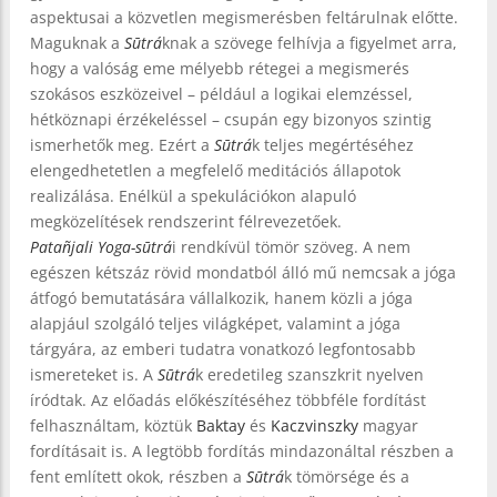
aspektusai a közvetlen megismerésben feltárulnak előtte.
Maguknak a
Sūtrá
knak a szövege felhívja a figyelmet arra,
hogy a valóság eme mélyebb rétegei a megismerés
szokásos eszközeivel – például a logikai elemzéssel,
hétköznapi érzékeléssel – csupán egy bizonyos szintig
ismerhetők meg. Ezért a
Sūtrá
k teljes megértéséhez
elengedhetetlen a megfelelő meditációs állapotok
realizálása. Enélkül a spekulációkon alapuló
megközelítések rendszerint félrevezetőek.
Patañjali
Yoga-sūtrá
i rendkívül tömör szöveg. A nem
egészen kétszáz rövid mondatból álló mű nemcsak a jóga
átfogó bemutatására vállalkozik, hanem közli a jóga
alapjául szolgáló teljes világképet, valamint a jóga
tárgyára, az emberi tudatra vonatkozó legfontosabb
ismereteket is. A
Sūtrá
k eredetileg szanszkrit nyelven
íródtak. Az előadás előkészítéséhez többféle fordítást
felhasználtam, köztük
Baktay
és
Kaczvinszky
magyar
fordításait is. A legtöbb fordítás mindazonáltal részben a
fent említett okok, részben a
Sūtrá
k tömörsége és a