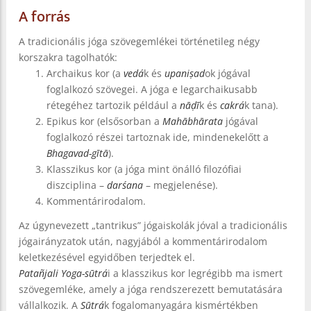
A forrás
A tradicionális jóga szövegemlékei történetileg négy
korszakra tagolhatók:
Archaikus kor (a
vedá
k és
upaniṣad
ok jógával
foglalkozó szövegei. A jóga e legarchaikusabb
rétegéhez tartozik például a
nāḍī
k és
cakrá
k tana).
Epikus kor (elsősorban a
Mahābhārata
jógával
foglalkozó részei tartoznak ide, mindenekelőtt a
Bhagavad-gītā
).
Klasszikus kor (a jóga mint önálló filozófiai
diszciplina –
darśana
– megjelenése).
Kommentárirodalom.
Az úgynevezett „tantrikus” jógaiskolák jóval a tradicionális
jógairányzatok után, nagyjából a kommentárirodalom
keletkezésével egyidőben terjedtek el.
Patañjali
Yoga-sūtrá
i a klasszikus kor legrégibb ma ismert
szövegemléke, amely a jóga rendszerezett bemutatására
vállalkozik. A
Sūtrá
k fogalomanyagára kismértékben