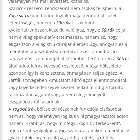
valamilyen ma már elveszett, közös ős.
Szakírók részéről rendszerint nem szokás felismerni a
Yoga-sūtrá
kban benne foglalt magasrendű bölcselet
jelentőségét, hanem a
Sūtrá
kat csak mint
gyakorlatrendszert kezelik. Való igaz, hogy e
Sūtrá
k célja
nem a világ spekulatív értelmezése, hanem az, hogy
eligazítson a világ struktúráját illetően úgy, ahogyan ez a
meditatív tapasztalásban föltárul. Ezért a meditációs
tapasztalás szempontjából közömbös területeken a
Sūtrá
k
által adott leírás kevésbé részletező. A jóga bölcselete
azonban így is konzisztens, önmagában teljes egész. A
Sūtrá
k szövegében kimutatott állítólagos ellentmondások
vagy következetlenségek kivétel nélkül mindig a fordító
tájékozatlanságából vagy a nem elég elmélyült
vizsgálódásból fakadnak.
A
Yoga-sūtrá
k bölcseleti részeinek funkciója elsősorban
nem az, hogy valamilyen logikus világmagyarázatot adjon,
hanem inkább az, hogy mintegy „kognitív térképként”,
útjelzőként szolgáljon a
yogī
számára, amikor a meditációs
gyakorlatok során a valóság addig rejtett, szubtilis