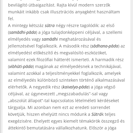
bevilágító útbaigazítást. Rajta kívül modern szerzők
munkáit inkább csak illusztrációs anyagként használtam
fel.
A mintegy kétszáz
sūtra
négy részre tagolódik: az első
(
samādhi-pāda
) a jóga tulajdonképpeni céljával, a szellemi
elmélyedés vagy
samādhi
meghatározásával és
jellemzésével foglalkozik. A második rész (
sādhana-pāda
) az
elmélyedést előkészítő és megvalósító eszközöket,
valamint ezek filozófiai hátterét ismerteti. A harmadik rész
(
vibhūti-pāda
) magának az elmélyedésnek a technikájával,
valamint azokkal a teljesítményekkel foglalkozik, amelyek
az elmélyedés különböző szinteken történő alkalmazásával
elérhetők. A negyedik rész (
kaivalya-pāda
) a jóga végső
céljával, az úgynevezett „megszabadulás”-sal vagy
„abszolút állapot”-tal kapcsolatos lételméleti kérdéseket
tárgyalja. Mi azonban nem ezt az eredeti sorrendet
követjük, hiszen ehelyütt nincs módunk a
Sūtrá
k teljes
exegézisére. Ehelyett egyes kiemelt témakörök összegző és
áttekintő bemutatására vállalkozhatunk. Először a jóga