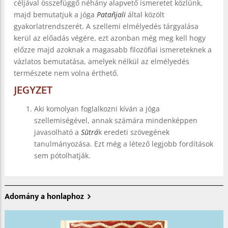
céljával összefüggő néhány alapvető ismeretet közlünk,
majd bemutatjuk a jóga
Patañjali
által közölt
gyakorlatrendszerét. A szellemi elmélyedés tárgyalása
kerül az előadás végére, ezt azonban még meg kell hogy
előzze majd azoknak a magasabb filozófiai ismereteknek a
vázlatos bemutatása, amelyek nélkül az elmélyedés
természete nem volna érthető.
JEGYZET
Aki komolyan foglalkozni kíván a jóga
szellemiségével, annak számára mindenképpen
javasolható a
Sūtrá
k eredeti szövegének
tanulmányozása. Ezt még a létező legjobb fordítások
sem pótolhatják.
Adomány a honlaphoz