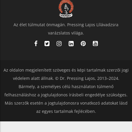
Az élet túlmutat önmagán. Pressing Lajos Lílávadzsra
varázslatos világa.
Az oldalon megjelenített szöveges és képi tartalmak szerzői jogi
védelem alatt állnak. © Dr. Pressing Lajos, 2013–2024.
Bármely, a személyes célú használaton túlmenő
felhasználáshoz a jogtulajdonos írásbeli engedélye szükséges.
Más szerzők esetén a jogtulajdonosra vonatkozó adatokat lásd
az egyes tartalmak fejlécében.