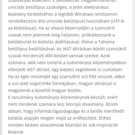
szabványát követtem. E betűkészlet megjelenítéséhez
unicode betűtípus szükséges, a jelen elektronikus
kiadvány tördeléséhez a legtöbb Windows rendszeren
rendelkezésre álló unicode betűtípust használtam (UTF-8-
as kódolással). Ha az olvasó képernyőjén a szanszkrit
szavak nem jelennek meg helyesen, próbálkozzunk a
betűkészlet és kódolás átállításával, illetve a Tahoma
betűtípus beállításával. Az IAST átírásban közölt szanszkrit
szavak mindenütt
dőlt betűvel
vannak szedve. Azok
számára, akik nem ismerik a tudományos közleményekben
elterjedt IAST átírást, egy kiejtési segédletet is csatoltam:
Ha az egér mutatóját egy szanszkrit szó fölé visszük, akkor
a szó alatt súgócímke formájában, magyar átírással is
megjelenik a közelítő magyar kiejtés.
E tanulmány tudományos közleménynek készült, ezért
nem mindenki számára lesz könnyű olvasmány. Bízom
abban, hogy információgazdagsága és a belőle meríthető
belátás alapján megéri majd az erőfeszítést. Ehhez
minden kedves olvasómnak kitartást és sok inspirációt
kívánok.