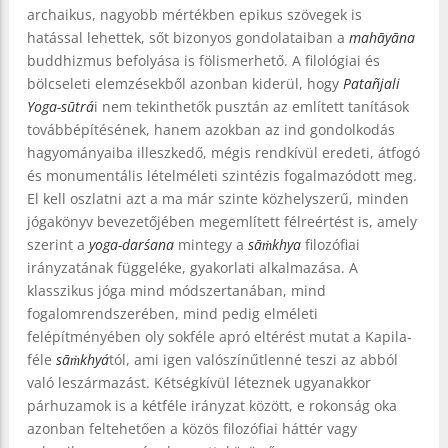
archaikus, nagyobb mértékben epikus szövegek is
hatással lehettek, sőt bizonyos gondolataiban a
mahāyāna
buddhizmus befolyása is fölismerhető. A filológiai és
bölcseleti elemzésekből azonban kiderül, hogy
Patañjali
Yoga-sūtrá
i nem tekinthetők pusztán az említett tanítások
továbbépítésének, hanem azokban az ind gondolkodás
hagyományaiba illeszkedő, mégis rendkívül eredeti, átfogó
és monumentális lételméleti szintézis fogalmazódott meg.
El kell oszlatni azt a ma már szinte közhelyszerű, minden
jógakönyv bevezetőjében megemlített félreértést is, amely
szerint a
yoga-darśana
mintegy a
sāṁkhya
filozófiai
irányzatának függeléke, gyakorlati alkalmazása. A
klasszikus jóga mind módszertanában, mind
fogalomrendszerében, mind pedig elméleti
felépítményében oly sokféle apró eltérést mutat a Kapila-
féle
sāṁkhyá
tól, ami igen valószínűtlenné teszi az abból
való leszármazást. Kétségkívül léteznek ugyanakkor
párhuzamok is a kétféle irányzat között, e rokonság oka
azonban feltehetően a közös filozófiai háttér vagy