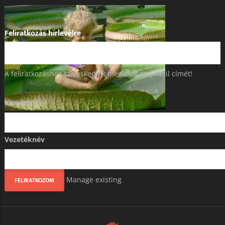
Feliratkozás hírlevélre
A feliratkozáshoz szíveskedjék megadni az e-mail címét!
Keresztnév
Vezetéknév
Manage existing