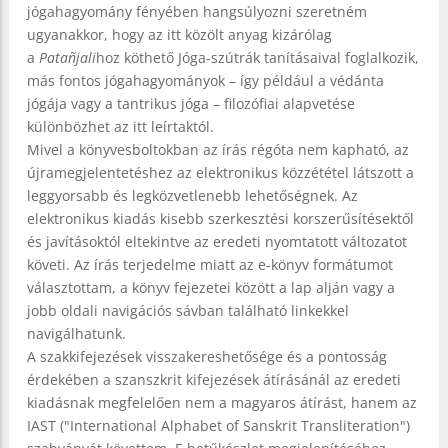
jógahagyomány fényében hangsúlyozni szeretném
ugyanakkor, hogy az itt közölt anyag kizárólag
a
Patañjali
hoz köthető Jóga-szútrák tanításaival foglalkozik,
más fontos jógahagyományok – így például a védánta
jógája vagy a tantrikus jóga – filozófiai alapvetése
különbözhet az itt leírtaktól.
Mivel a könyvesboltokban az írás régóta nem kapható, az
újramegjelentetéshez az elektronikus közzététel látszott a
leggyorsabb és legközvetlenebb lehetőségnek. Az
elektronikus kiadás kisebb szerkesztési korszerűsítésektől
és javításoktól eltekintve az eredeti nyomtatott változatot
követi. Az írás terjedelme miatt az e-könyv formátumot
választottam, a könyv fejezetei között a lap alján vagy a
jobb oldali navigációs sávban található linkekkel
navigálhatunk.
A szakkifejezések visszakereshetősége és a pontosság
érdekében a szanszkrit kifejezések átírásánál az eredeti
kiadásnak megfelelően nem a magyaros átírást, hanem az
IAST ("International Alphabet of Sanskrit Transliteration")