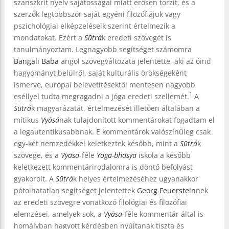
szanszkrit nyelv sajátosságai miatt erősen torzít, és a
szerzők legtöbbször saját egyéni filozófiájuk vagy
pszichológiai elképzeléseik szerint értelmezik a
mondatokat. Ezért a
Sūtrá
k eredeti szövegét is
tanulmányoztam. Legnagyobb segítséget számomra
Bangali Baba
angol szövegváltozata jelentette, aki az óind
hagyományt belülről, saját kulturális örökségeként
ismerve, európai belevetítésektől mentesen nagyobb
1
eséllyel tudta megragadni a jóga eredeti szellemét.
A
Sūtrá
k magyarázatát, értelmezését illetően általában a
mítikus
Vyāsá
nak tulajdonított kommentárokat fogadtam el
a legautentikusabbnak. E kommentárok valószínűleg csak
egy-két nemzedékkel keletkeztek később, mint a
Sūtrá
k
szövege, és a
Vyāsa
-féle
Yoga-bhāsya
iskola a később
keletkezett kommentárirodalomra is döntő befolyást
gyakorolt. A
Sūtrá
k helyes értelmezéséhez ugyanakkor
pótolhatatlan segítséget jelentettek
Georg Feuerstein
nek
az eredeti szövegre vonatkozó filológiai és filozófiai
elemzései, amelyek sok, a
Vyāsa
-féle kommentár által is
homályban hagyott kérdésben nyújtanak tiszta és