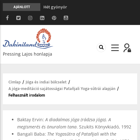
Hét gyönyör
AJÁNLOTT
A gondolatok átalakításának nyolc versszaka
Meghalni teljesen biztonságos
Minden más, mint aminek látszik
Vég nélküli leborulás
Pressing Lajos honlapja
Címlap
/
Jóga és indiai bölcselet
/
Morzsa
A jóga-meditáció sajátosságai Patañjali Yoga-sūtrái alapján
/
Felhasznált irodalom
Baktay Ervin:
A diadalmas jóga (rádzsa jóga). A
megismerés és önuralom tana
. Szukits Könyvkiadó, 1992
Bangali Baba:
The Yogasūtra of Patañjali with the