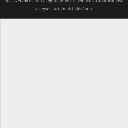
Más szerzők esetén a jogtulajdonosra vonatkozó adatokat lásd
az egyes tartalmak fejlécében.