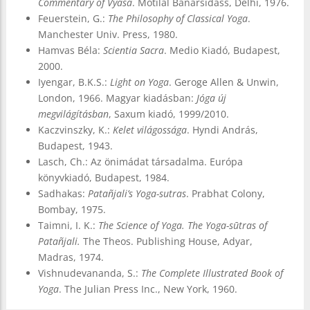
Commentary of Vyāsa
. Motilal Banarsidass, Delhi, 1976.
Feuerstein, G.:
The Philosophy of Classical Yoga
.
Manchester Univ. Press, 1980.
Hamvas Béla:
Scientia Sacra
. Medio Kiadó, Budapest,
2000.
Iyengar, B.K.S.:
Light on Yoga
. Geroge Allen & Unwin,
London, 1966. Magyar kiadásban:
Jóga új
megvilágításban
, Saxum kiadó, 1999/2010.
Kaczvinszky, K.:
Kelet világossága
. Hyndi András,
Budapest, 1943.
Lasch, Ch.: Az önimádat társadalma. Európa
könyvkiadó, Budapest, 1984.
Sadhakas:
Patañjali’s Yoga-sutras
. Prabhat Colony,
Bombay, 1975.
Taimni, I. K.:
The Science of Yoga. The Yoga-sūtras of
Patañjali.
The Theos. Publishing House, Adyar,
Madras, 1974.
Vishnudevananda, S.:
The Complete Illustrated Book of
Yoga
. The Julian Press Inc., New York, 1960.