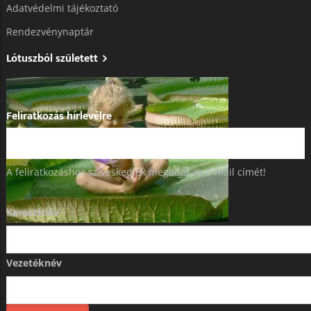
Adatvédelmi tájékoztató​
Rendezvénynaptár
Lótuszból született
Feliratkozás hírlevélre
A feliratkozáshoz szíveskedjék megadni az e-mail címét!
Keresztnév
Vezetéknév