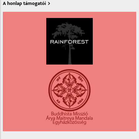
A honlap támogatói