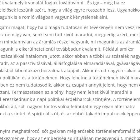
ék valamelyik vonalát fogjuk továbbvinni . És így – még ha ez
elelősek leszünk azért, hogy a világ egyre rosszabb lesz. Ugyanakko
agunk is e romló világban vagyunk kénytelenek élni.
ngatni magát, hogy ha ő maga tudatosan és tevékenyen nem vesz ré
 ez nem így van; senki sem tud kívül maradni, mégpedig azért, mert
m mindannyian az áramlás részei vagyunk, mi magunk is az áraml
agunk is elkerülhetetlenül továbbadunk valamit. Például amikor
százalékkal hatalomra jutott, akkor abban a többi 83 százalék nag
radt, az a passzivitásával, állásfoglalása elmaradásával, gyávaságáv
lásból kibontakozó borzalmak alapjait. Akkor és ott nagyon sokan a
 politikán és a történelmen. Hogy lehetne a történelmen kívül mar
ben ez nem tudatosodik, akkor ez csupán annyit jelent, hogy nem
lasztani. Természetesen az a tény, hogy nem lehet kívül maradni a
ell ereszkednünk a napi politikai érdekharcok szintjére. A történele
kból áll, sőt nagyon fontos volna felmutatni egy olyan alternatív
t a szintet. A spirituális út, és az ebből fakadó impulzusok éppen
 annyira meghatározó, sőt gyakran még erősebb történelemformáló t
 következménye, hogy az emberiség spirituálisan meggyengült, mégho