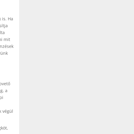
 is. Ha
ítja
lta
i mit
önzések
yünk
apvető
g, a
pi
k végül
köt,