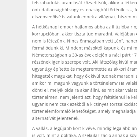
felszabadulás áramlását közvetítsük, akkor a létker
öntudatlanságból vagy ostobaságból történik is –, f
elszenvedőivé is válunk ennek a világnak, hiszen m
A hétköznapi ember hajlamos abba az illúzióba ri
korrupcióban, akkor tiszta tud maradni. Valójában
nem is létezünk. Nincs önmagában vett „én”, hane
formálódunk ki. Mindent másoktól kapunk, és mi m
Németországban a 30-as évek elején a náci párt 17 
részének igenis szerepe volt. Aki látszólag kívül ma
ugyanúgy építette és megteremtette az akkori áram
hitegették magukat, hogy ők kívül tudnak maradni a
amikor mi magunk vagyunk a történelem? Ha valaki
dönti el, melyik oldalra akar állni, és mit akar vá
történelmen, nem jelenti azt, hogy feltétlenül le k
ugyanis nem csak ezekből a kicsinyes torzsalkodáso
történelemformáló lehetőséget, amely meghaladja ez
alternatívát jelentenek.
A vallás, a legújabb kort kivéve, mindig legalább
is volt, mint a politika. A szekularizáció annak a