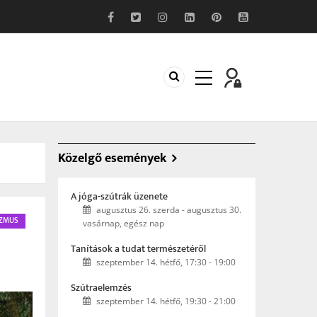
Közelgő események
A jóga-szútrák üzenete
augusztus 26. szerda
-
augusztus 30.
ZMUS
vasárnap, egész nap
Tanítások a tudat természetéről
szeptember 14. hétfő, 17:30
-
19:00
Szútraelemzés
szeptember 14. hétfő, 19:30
-
21:00