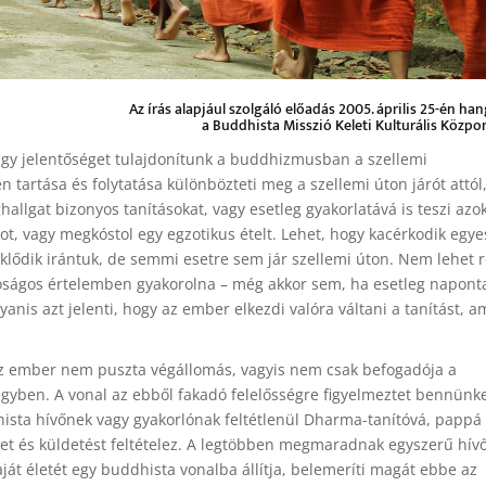
Az írás alapjául szolgáló előadás 2005. április 25-én han
a Buddhista Misszió Keleti Kulturális Közpo
nagy jelentőséget tulajdonítunk a buddhizmusban a szellemi
artása és folytatása különbözteti meg a szellemi úton járót attól,
allgat bizonyos tanításokat, vagy esetleg gyakorlatává is teszi azo
t, vagy megkóstol egy egzotikus ételt. Lehet, hogy kacérkodik egye
eklődik irántuk, de semmi esetre sem jár szellemi úton. Nem lehet r
lóságos értelemben gyakorolna – még akkor sem, ha esetleg napont
anis azt jelenti, hogy az ember elkezdi valóra váltani a tanítást, a
z ember nem puszta végállomás, vagyis nem csak befogadója a
gyben. A vonal az ebből fakadó felelősségre figyelmeztet bennünke
ista hívőnek vagy gyakorlónak feltétlenül Dharma-tanítóvá, pappá
éget és küldetést feltételez. A legtöbben megmaradnak egyszerű hív
ját életét egy buddhista vonalba állítja, belemeríti magát ebbe az