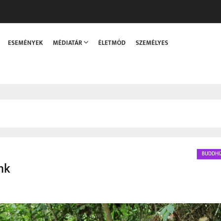
sszaka
ESEMÉNYEK
MÉDIATÁR
ÉLETMÓD
SZEMÉLYES
BUDDHI
nk