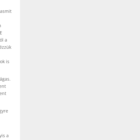
yasmit
n
 E
ól a
nézzük
ok is
tágas.
ent
ent
gyre
is a