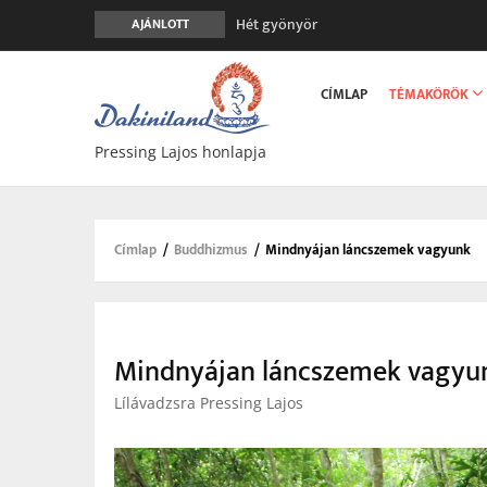
Hét gyönyör
AJÁNLOTT
A gondolatok átalakításának nyolc ver
Main
Meghalni teljesen biztonságos
navigation
CÍMLAP
TÉMAKÖRÖK
Minden más, mint aminek látszik
Vég nélküli leborulás
Pressing Lajos honlapja
Címlap
/
Buddhizmus
/
Mindnyájan láncszemek vagyunk
Morzsa
Mindnyájan láncszemek vagyu
Lílávadzsra Pressing Lajos