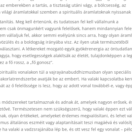
az emberekben a tartás, a tisztaság utáni vágy, a bölcsesség, az
 világi áramlatokkal szemben a spirituális áramlatoknak nyissanak 
anítás. Meg kell értenünk, és tudatosan fel kell vállalnunk a
l nem csak önmagunkért vagyunk felelősek, hanem mindannyian fele
em vállaljuk fel, akkor semmi esélyünk sincs arra, hogy olyan áraml
vözülés és a boldogság irányába visz. Az ilyen utak természetéből
 választani. A létkereket mozgató egyik gyökérenergia az öntudatlan
hagyja, hogy esetlegességek alakítsák az életét, tulajdonképpen a le
 a fő rossz, a „fő gonosz”.
spirituális vonalakon túl a vajrayànabuddhizmusban olyan speciális
gyakorlatrendszerbe avatják be az embert. Ha valaki kapcsolatba ker
hát az ő felelőssége is lesz, hogy az adott vonal továbbél-e, vagy é
és módszereket tartalmaznak és adnak át, amelyek nagyon erősek, é
hetővé. Természetesen nem szükségszerű, hogy valaki éppen ezt vál
znak, olyan értékeket, amelyeket érdemes megvalósítani, és lehet va
mus általános eszméit vagy alaptanításait teszi magáévá és valósí
e ha valaki a vadzsrajánába lép be, és ott vesz fel egy vonalat – pél