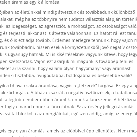
telen áramlás egyik állomása.
ójában az életünkkel mindig átveszünk és továbbadunk különböző
alakat, még ha ez többnyire nem tudatos választás alapján történik
aki az idegességet, az agressziót, a mohóságot, az ostobaságot valós
 és terjeszti, akkor azt is átvette valahonnan. Ez hatott rá, ezt tanu
, és ő is ezt adja tovább. Érdemes mérlegre tennünk, hogy vajon m
runk továbbadni, hiszen ezek a környezetünkből jövő negatív öszt
k is ugyanúgy hatnak. Mi is kísértéseknek vagyunk kitéve, hogy leg
pen szétszórtak. Vajon ezt akarjuk mi magunk is továbbépíteni és
letet arra szánni, hogy valami olyan hagyományt vagy áramlást
indenki tisztábbá, nyugodtabbá, boldogabbá és békésebbé válik?
yik a bháva-csakra áramlása, vagyis a „létkerék” forgása. Ez egy al
k körforgása. A bháva-csakrát a negatív ösztönzések, a tudatlansá
al: a legtöbb ember ebben áramlik, ennek a láncszeme. A hétközna
ber foglya marad ennek a láncolatnak. Ez az örvény jellegű áramlás
ezáltal blokkolja az energiáinkat, egészen addig, amíg az energiá
gyis egy olyan áramlás, amely az előbbivel épp ellentétes. Nem meg