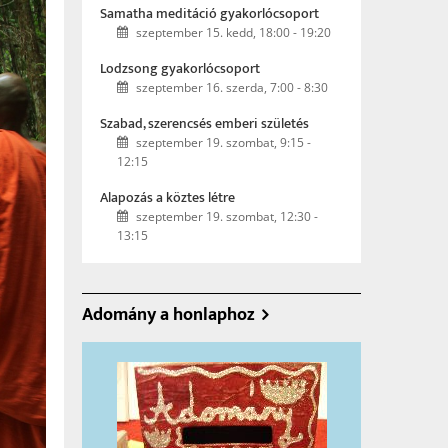
Samatha meditáció gyakorlócsoport
szeptember 15. kedd, 18:00
-
19:20
Lodzsong gyakorlócsoport
szeptember 16. szerda, 7:00
-
8:30
Szabad, szerencsés emberi születés
szeptember 19. szombat, 9:15
-
12:15
Alapozás a köztes létre
szeptember 19. szombat, 12:30
-
13:15
Adomány a honlaphoz