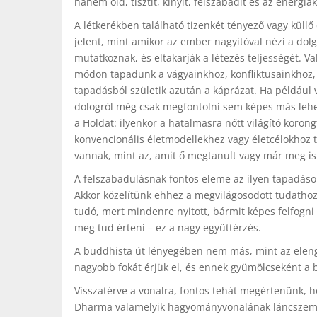
hanem old, tisztít, kinyit, felszabadít és az energiá
A létkerékben található tizenkét tényező vagy küll
jelent, mint amikor az ember nagyítóval nézi a dol
mutatkoznak, és eltakarják a létezés teljességét
módon tapadunk a vágyainkhoz, konfliktusainkhoz, 
tapadásból születik azután a káprázat. Ha például 
dologról még csak megfontolni sem képes más lehe
a Holdat: ilyenkor a hatalmasra nőtt világító korong
konvencionális életmodellekhez vagy életcélokhoz t
vannak, mint az, amit ő megtanult vagy már meg is 
A felszabadulásnak fontos eleme az ilyen tapadások
Akkor közelítünk ehhez a megvilágosodott tudathoz
tudó, mert mindenre nyitott, bármit képes felfogn
meg tud érteni – ez a nagy együttérzés.
A buddhista út lényegében nem más, mint az eleng
nagyobb fokát érjük el, és ennek gyümölcseként a 
Visszatérve a vonalra, fontos tehát megértenünk,
Dharma valamelyik hagyományvonalának láncszemei 