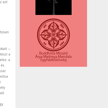
z azt
atosan
kait –,
teszi a
elez; a
 és
azaz
sítsa
i
mely
ell
gy