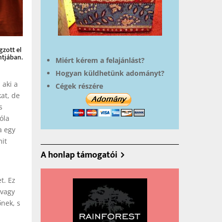
gzott el
ntjában.
Miért kérem a felajánlást?
Hogyan küldhetünk adományt?
 aki a
Cégek részére
kat, de
s
óla
a egy
mit
A honlap támogatói
t. Ez
 vagy
őnek, s