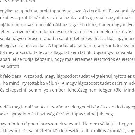
kat szabaddá teszi.
ő egyike az upádána, amit tapadásnak szokás fordítani. Ez valami ol
gokat és a problémákat, s ezáltal azok a valóságosnál nagyobbnak
. Valójában nemcsak a problémákhoz ragaszkodunk, hanem ugyanilye
ellenszenveinkhez, elképzeléseinkhez, kedvenc elméleteinkhez is.
valaki nagyon erősen tapad a saját értelmezéséhez, akkor ugyanarr
tséges értelmezéseket. A tapadás olyasmi, mint amikor látcsővel 
tól még a körülötte lévő csillagokat sem látjuk. Ugyanígy, ha valaki
apad, el se tudja képzelni, hogy más értelmes életmódok és életcél
valósított.
 feloldása. A szabad, megvilágosodott tudat végtelenül nyitott és 
, ha minél nyitottabbá válunk. A megvilágosodott tudat azért mind
i és elképzelni. Semmilyen emberi lehetőség nem idegen tőle. Mind
edés megtanulása. Az út során az elengedettség és az oldottság e
béke, nyugalom és tisztaság érzését tapasztalhatjuk meg.
 hogy mindenképpen láncszemek vagyunk. Ha nem vállaljuk, hogy a
legyünk, és saját életünkön keresztül a dharmikus áramlást, vagy