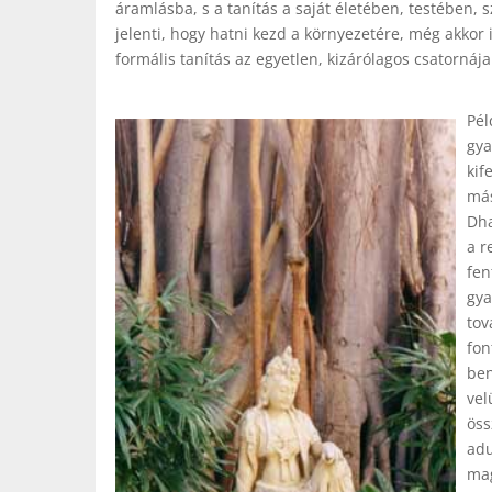
áramlásba, s a tanítás a saját életében, testében,
jelenti, hogy hatni kezd a környezetére, még akkor
formális tanítás az egyetlen, kizárólagos csatornája
Pél
gya
kif
más
Dha
a r
fen
gya
tov
fon
ben
vel
öss
adu
mag