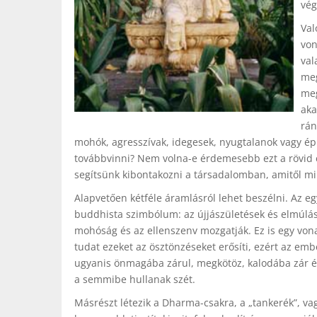
vég
Val
von
val
meg
meg
aka
rán
mohók, agresszívak, idegesek, nyugtalanok vagy ép
továbbvinni? Nem volna-e érdemesebb ezt a rövid é
segítsünk kibontakozni a társadalomban, amitől m
Alapvetően kétféle áramlásról lehet beszélni. Az eg
buddhista szimbólum: az újjászületések és elmúláso
mohóság és az ellenszenv mozgatják. Ez is egy von
tudat ezeket az ösztönzéseket erősíti, ezért az em
ugyanis önmagába zárul, megkötöz, kalodába zár és 
a semmibe hullanak szét.
Másrészt létezik a Dharma-csakra, a „tankerék”, va