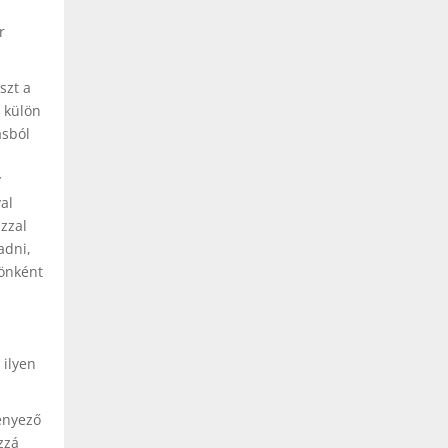
r
szt a
 külön
ásból
y
al
zzal
adni,
 önként
m
 ilyen
ényező
zzá