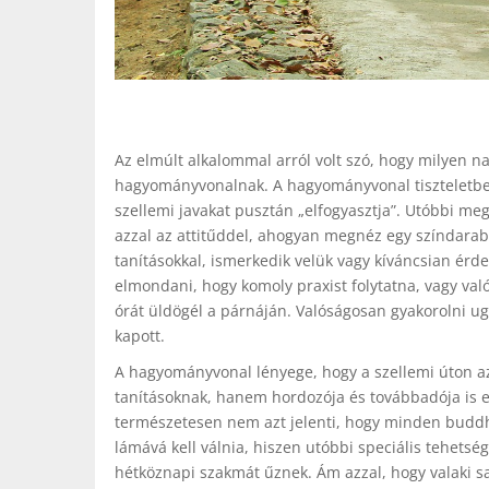
Az elmúlt alkalommal arról volt szó, hogy milyen 
hagyományvonalnak. A hagyományvonal tiszteletben t
szellemi javakat pusztán „elfogyasztja”. Utóbbi megh
azzal az attitűddel, ahogyan megnéz egy színdarabo
tanításokkal, ismerkedik velük vagy kíváncsian érd
elmondani, hogy komoly praxist folytatna, vagy va
órát üldögél a párnáján. Valóságosan gyakorolni ugy
kapott.
A hagyományvonal lényege, hogy a szellemi úton a
tanításoknak, hanem hordozója és továbbadója is e
természetesen nem azt jelenti, hogy minden buddh
lámává kell válnia, hiszen utóbbi speciális tehets
hétköznapi szakmát űznek. Ám azzal, hogy valaki sa