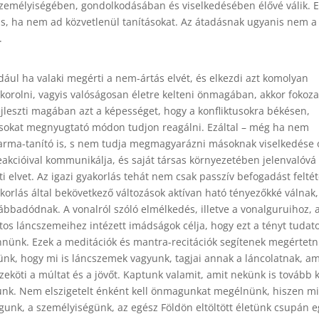
 személyiségében, gondolkodásában és viselkedésében élővé válik. E
 is, ha nem ad közvetlenül tanításokat. Az átadásnak ugyanis nem a
.
dául ha valaki megérti a nem-ártás elvét, és elkezdi azt komolyan
korolni, vagyis valóságosan életre kelteni önmagában, akkor fokoz
ejleszti magában azt a képességet, hogy a konfliktusokra békésen,
okat megnyugtató módon tudjon reagálni. Ezáltal – még ha nem
rma-tanító is, s nem tudja megmagyarázni másoknak viselkedése o
eakcióival kommunikálja, és saját társas környezetében jelenvalóvá 
ti elvet. Az igazi gyakorlás tehát nem csak passzív befogadást feltét
korlás által bekövetkező változások aktívan ható tényezőkké válnak,
ábbadódnak. A vonalról szóló elmélkedés, illetve a vonalguruihoz, 
tos láncszemeihez intézett imádságok célja, hogy ezt a tényt tudato
nünk. Ezek a meditációk és mantra-recitációk segítenek megértetn
ünk, hogy mi is láncszemek vagyunk, tagjai annak a láncolatnak, a
zeköti a múltat és a jövőt. Kaptunk valamit, amit nekünk is tovább k
nk. Nem elszigetelt énként kell önmagunkat megélnünk, hiszen mi
unk, a személyiségünk, az egész Földön eltöltött életünk csupán e