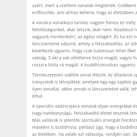
azért, mert a szellemi vonalak megtörtek. Csökkent 
erőfeszítés, ami ahhoz kellene, hogy az életükben a
A vonalra vonatkozó tanítás nagyon fontos és mély t
felelősségünket, akár tetszik, akár nem. Ráadásu
vagyunk mindenkiért, az egész világért. És ha ezt n
láncszemeivé váljunk, amely a felszabadítás, az üd
következik ugyanis, hogy csak tudatosan lehet őket
vakság. S aki a vak véletlenre bízza magát, vagyis 
rosszra bízta rá magát. A buddhizmusban ugyanis ez
Természetesen sokféle vonal létezik. Az általános 
irányzatok is létrejöttek, amelyek egy-egy sajátos 
ilyen vonallal, akkor annak is láncszemévé válik, te
elhal.
A speciális vadzsrajána vonalak olyan energiákat 
nagy hatékonyságú, felszabadító életet tesznek le
Más vallások is jelentős spirituális energiát hordo
másként is buddhista, például úgy, hogy a buddhiz
az életében. Ha valaki ezt választja, rendjén van. D