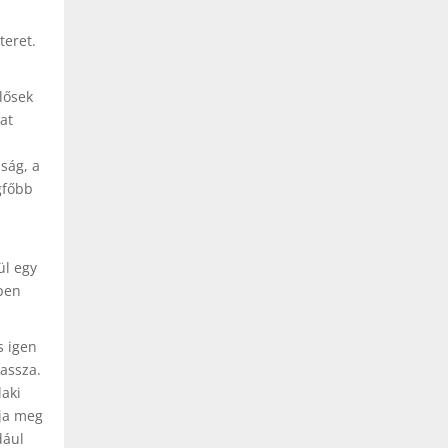
teret.
lősek
at
ság, a
gfőbb
ül egy
ppen
s igen
assza.
laki
tja meg
dául