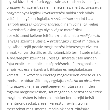
logikai következtetések egy alkalmas rendszerével, míg a
prászangika
szerint ez nem lehetséges, mert az üresség a
hagyományos logikai következtetési módszerek hibás
voltát is magában foglalja. A
szvátantrika
szerint ha a
legfõbb igazság (
paramárthaszatja
) nem volna logikailag
levezethető, akkor egy olyan végsõ metafizikai
abszolútumot kellene feltételeznünk, amit a
mádhjamaka
lényege szerint elutasít. A
prászangika
viszont minden, a
logikában rejlõ pozitív megismerési lehetõséget elvetett
annak konvencionális és dichotomizáló természete miatt.
A
prászangika
szerint az üresség ismerete csak minden
fajta explicit és implicit elképzelésnek, sőt magának az
empírikus észlelésnek a kritikáján és meghaladásán
keresztül, a közvetlen éberség megélésében érhetõ el. Fő
módszere abban állt, hogy egyfajta
reductio ad absurdum
(=
prászanga
) eljárás segítségével kimutassa a minden
fogalmi megismerésben, sőt magában a hétköznapi érzéki
megismerésben is inherens módon bennerejlő belsõ
ellentmondásokat, s ezen keresztül rávilágítson a
megszokott megismerési módjaink abszurditására.