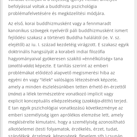
befolyással voltak a buddhista pszichológia
problémafelvetésére és megközelítési módjára.
Az első, korai buddhizmusként vagy a fennmaradt
kanonikus szövegek nyelvéről páli buddhizmusként ismert
fejlődési szakasz a történeti Buddha halálától (ie. V. sz.
elejétől) az iu. I. század kezdetéig virágzott. E szakasz egyik
doktrinális hangsúlyát a korabeli indiai filozófia
hagyományaival gyökeresen szakító »énnélküliség« tana
(
anattá-váda
) képezte. E tanítás szerint az emberi
problémákat előidéző alapvető megismerési hiba az
egyéni én vagy "lélek" valóságos létezésének képzete,
amely a minden észlelésünkben tetten érhető én-érzettől
(
mána
) a lélek természetére vonatkozó implicit vagy
explicit konceptuális elképzelésekig (
szakkája-ditthi
) terjed.
E tan egyik pszichológiai vonatkozású következménye az
emberi személyiség igen aprólékos elemzése lett, amely
megkísérelte kimutatni, hogy a személyiség azonosítható
alkotóelemei (testi folyamatok, érzékelés, érzet, tudat,
szándékok, érzelmek, képességek, figyelem stb.) csupán