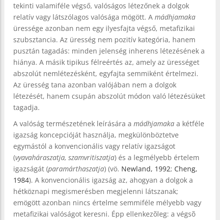
tekinti valamiféle végső, valóságos létezőnek a dolgok
relatív vagy látszólagos valósága mögött. A
mádhjamaka
üressége azonban nem egy ilyesfajta végső, metafizikai
szubsztancia. Az üresség nem pozitív kategória, hanem
pusztán tagadás: minden jelenség inherens létezésének a
hiánya. A másik tipikus félreértés az, amely az ürességet
abszolút nemlétezésként, egyfajta semmiként értelmezi.
Az üresség tana azonban valójában nem a dolgok
létezését, hanem csupán abszolút módon való létezésüket
tagadja.
A valóság természetének leírására a
mádhjamaka
a kétféle
igazság koncepcióját használja, megkülönböztetve
egymástól a konvencionális vagy relatív igazságot
(
vyavaháraszatja, szamvritiszatja
) és a legmélyebb értelem
igazságát (
paramárthaszatja
) (vö.
Newland, 1992
;
Cheng,
1984
). A konvencionális igazság az, ahogyan a dolgok a
hétköznapi megismerésben megjelenni látszanak;
emögött azonban nincs értelme semmiféle mélyebb vagy
metafizikai valóságot keresni. Épp ellenkezõleg: a végsõ