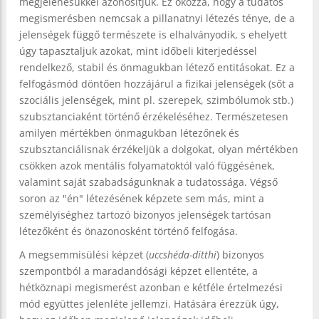
megjelenésükkel azonosítjuk. Ez okozza, hogy a tudatos
megismerésben nemcsak a pillanatnyi létezés ténye, de a
jelenségek függő természete is elhalványodik, s ehelyett
úgy tapasztaljuk azokat, mint időbeli kiterjedéssel
rendelkező, stabil és önmagukban létező entitásokat. Ez a
felfogásmód döntően hozzájárul a fizikai jelenségek (sőt a
szociális jelenségek, mint pl. szerepek, szimbólumok stb.)
szubsztanciaként történő érzékeléséhez. Természetesen
amilyen mértékben önmagukban létezőnek és
szubsztanciálisnak érzékeljük a dolgokat, olyan mértékben
csökken azok mentális folyamatoktól való függésének,
valamint saját szabadságunknak a tudatossága. Végső
soron az "én" létezésének képzete sem más, mint a
személyiséghez tartozó bizonyos jelenségek tartósan
létezőként és önazonosként történő felfogása.
A megsemmisülési képzet (
uccshéda-ditthi
) bizonyos
szempontból a maradandósági képzet ellentéte, a
hétköznapi megismerést azonban e kétféle értelmezési
mód együttes jelenléte jellemzi. Hatására érezzük úgy,