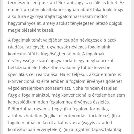
természetesen pusztán lélektani vagy szociális is lehet. Az
emberi problémák általánosságban abból fakadnak, hogy
a kultúra egy olyanfajta fogalomhasználati módot
hagyományoz át, amely azokat ténylegesen létező dolgok
megjelöléseként kezeli.
A fogalmak tehát valójában csupán névlegesek, s azok
ráadásul az egyéb, ugyancsak névleges fogalmaink
kontextusától is függõségben állnak. A fogalmak
érvényessége kizárólag gyakorlati: egy meghatározott
hétköznapi élethelyzetben valamely többé-kevésbé
specifikus cél realizálása. Ha ez teljesül, akkor empírikus
(konvencionális) értelemben a fogalom érvényes (jóllehet
végső értelemben sohasem az). Noha minden észlelés
függ a fogalmainktól, még konvencionális értelemben sem
kapcsolódik minden fogalomhoz érvényes észlelés.
Előfordulhat ugyanis, hogy: (i) a fogalom formailag
alkalmazhatatlan (logikai ellentmondást tartalmaz); (ii) a
fogalom hibásan kerül alkalmazásra (vagyis az adott
kontextusban érvénytelen); (iii) a fogalom tapasztalatilag