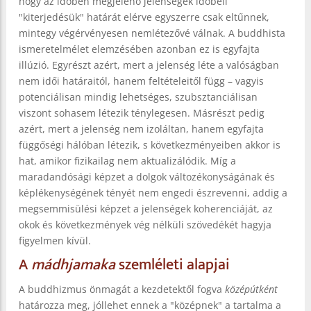
hogy az időben megjelenő jelenségek időbeli
"kiterjedésük" határát elérve egyszerre csak eltűnnek,
mintegy végérvényesen nemlétezővé válnak. A buddhista
ismeretelmélet elemzésében azonban ez is egyfajta
illúzió. Egyrészt azért, mert a jelenség léte a valóságban
nem idői határaitól, hanem feltételeitől függ – vagyis
potenciálisan mindig lehetséges, szubsztanciálisan
viszont sohasem létezik ténylegesen. Másrészt pedig
azért, mert a jelenség nem izoláltan, hanem egyfajta
függőségi hálóban létezik, s következményeiben akkor is
hat, amikor fizikailag nem aktualizálódik. Míg a
maradandósági képzet a dolgok változékonyságának és
képlékenységének tényét nem engedi észrevenni, addig a
megsemmisülési képzet a jelenségek koherenciáját, az
okok és következmények vég nélküli szövedékét hagyja
figyelmen kívül.
A
mádhjamaka
szemléleti alapjai
A buddhizmus önmagát a kezdetektől fogva
középútként
határozza meg, jóllehet ennek a "középnek" a tartalma a