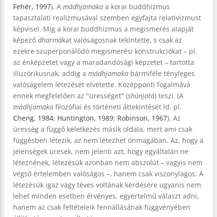
Fehér, 1997
). A
mádhjamaka
a korai buddhizmus
tapasztalati realizmusával szemben egyfajta relativizmust
képvisel. Míg a korai buddhizmus a megismerés alapját
képező
dharmá
kat valóságosnak tekintette, s csak az
ezekre szuperponálódó megismerési konstrukciókat – pl.
az énképzetet vagy a maradandósági képzetet – tartotta
illuzórikusnak, addig a
mádhjamaka
bármiféle tényleges
valóságelem létezését elvetette. Középponti fogalmává
ennek megfelelően az "ürességet" (
shúnjatá
) teszi. (A
mádhjamaka
filozófiai és történeti áttekintését ld. pl.
Cheng, 1984
;
Huntington, 1989
;
Robinson, 1967
). Az
üresség a függő keletkezés másik oldala, mert ami csak
függésben létezik, az nem létezhet önmagában. Az, hogy a
jelenségek üresek, nem jelenti azt, hogy egyáltalán ne
léteznének, létezésük azonban nem abszolút – vagyis nem
végső értelemben valóságos –, hanem csak viszonylagos. A
létezésük igaz vagy téves voltának kérdésére ugyanis nem
lehet minden esetben érvényes, egyértelmű választ adni,
hanem az csak feltételeik fennállásának függvényében