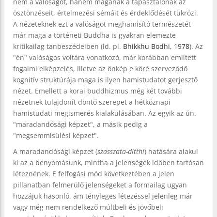
nem a valóságot, hanem magának a tapasztalónak az
ösztönzéseit, értelmezési sémáit és érdeklődését tükrözi.
A nézeteknek ezt a valóságot meghamisító természetét
már maga a történeti Buddha is gyakran elemezte
kritikailag tanbeszédeiben (ld. pl.
Bhikkhu Bodhi, 1978
). Az
"én" valóságos voltára vonatkozó, már korábban említett
fogalmi elképzelés, illetve az önkép e köré szerveződő
kognitív struktúrája maga is ilyen hamistudatot gerjesztő
nézet. Emellett a korai buddhizmus még két további
nézetnek tulajdonít döntő szerepet a hétköznapi
hamistudati megismerés kialakulásában. Az egyik az ún.
"maradandósági képzet", a másik pedig a
"megsemmisülési képzet".
A maradandósági képzet (
szasszata-ditthi
) hatására alakul
ki az a benyomásunk, mintha a jelenségek időben tartósan
léteznének. E felfogási mód következtében a jelen
pillanatban felmerülő jelenségeket a formailag ugyan
hozzájuk hasonló, ám tényleges létezéssel jelenleg már
vagy még nem rendelkező múltbeli és jövőbeli