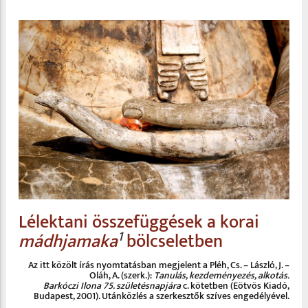
Lélektani összefüggések a korai
1
mádhjamaka
bölcseletben
Az itt közölt írás nyomtatásban megjelent a Pléh, Cs. – László, J. –
Oláh, A. (szerk.):
Tanulás, kezdeményezés, alkotás.
Barkóczi Ilona 75. születésnapjára
c. kötetben (Eötvös Kiadó,
Budapest, 2001). Utánközlés a szerkesztők szíves engedélyével.