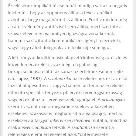
Érvelésének implikált tézise tehát mindig csak az a negatív
kijelentés, hogy az opponens állítása téves, anélkül
azonban, hogy maga bármit is állítana. Pozitív módon még
a cáfolt vélemény antitézisét sem állítja, mert szerinte a
szavak eleve nem valamilyen igazságra vonatkoznak,
hanem csak szituatív kommunikációs igényt fejeznek ki,
vagyis egy cáfolt dolognak az ellenkezõje sem igaz.
A két irányzat közötti másik alapvető különbség az észlelés
közvetlen érzékelési, azaz még a fogalmiság
bekapcsolódása előtti fázisának az értelmezésében rejlik
(vö.
Lopez, 1987
). A
szvátantrika
az érzékelésnek ezt az első
fázisát alapesetben – vagyis ha nem áll fenn az érzékelést
eltorzító speciális tényező, pl. érzékszervi fogyatékosság
vagy érzéki illúzió – érvényesnek fogadja el. A
prászangika
szerint viszont már a megismerésnek ez a közvetlen
érzékelési szakasza is meghamisítja a valóságot, mert az
érzékszerv a tárgyát
inherensen létezőnek
mutatja, holott az
csak
konvencionálisan
létezik. A
szvátantrika
szerint a
jelenségek elemi érzékelését azok "öntermészete"