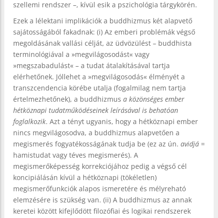
szellemi rendszer –, kívül esik a pszichológia tárgykörén.
Ezek a lélektani implikációk a buddhizmus két alapvető
sajátosságából fakadnak: (i) Az emberi problémák végső
megoldásának vallási célját, az üdvözülést – buddhista
terminológiával a »megvilágosodást« vagy
»megszabadulást« – a tudat átalakításával tartja
elérhetőnek. Jóllehet a »megvilágosodás« élményét a
transzcendencia körébe utalja (fogalmilag nem tartja
értelmezhetőnek), a buddhizmus
a közönséges ember
hétköznapi tudatműködéseinek leírásával is behatóan
foglalkozik
. Azt a tényt ugyanis, hogy a hétköznapi ember
nincs megvilágosodva, a buddhizmus alapvetően a
megismerés fogyatékosságának tudja be (ez az ún.
avidjá
=
hamistudat vagy téves megismerés). A
megismerőképesség korrekciójához pedig a végső cél
koncipiálásán kívül a hétköznapi (tökéletlen)
megismerőfunkciók alapos ismeretére és mélyreható
elemzésére is szükség van. (ii) A buddhizmus az annak
keretei között kifejlődött filozófiai és logikai rendszerek