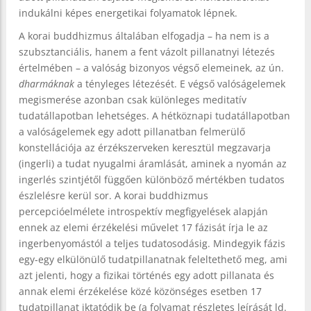
indukálni képes energetikai folyamatok lépnek.
A korai buddhizmus általában elfogadja – ha nem is a
szubsztanciális, hanem a fent vázolt pillanatnyi létezés
értelmében – a valóság bizonyos végső elemeinek, az ún.
dharmáknak
a tényleges létezését. E végső valóságelemek
megismerése azonban csak különleges meditatív
tudatállapotban lehetséges. A hétköznapi tudatállapotban
a valóságelemek egy adott pillanatban felmerülő
konstellációja az érzékszerveken keresztül megzavarja
(ingerli) a tudat nyugalmi áramlását, aminek a nyomán az
ingerlés szintjétől függően különböző mértékben tudatos
észlelésre kerül sor. A korai buddhizmus
percepcióelmélete introspektív megfigyelések alapján
ennek az elemi érzékelési művelet 17 fázisát írja le az
ingerbenyomástól a teljes tudatosodásig. Mindegyik fázis
egy-egy elkülönülő tudatpillanatnak feleltethető meg, ami
azt jelenti, hogy a fizikai történés egy adott pillanata és
annak elemi érzékelése közé közönséges esetben 17
tudatpillanat iktatódik be (a folyamat részletes leírását ld.