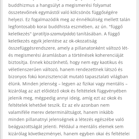
buddhizmus a hangsúlyt a megismerési folyamat
összetevőinek egymástól való kölcsönös függőségére
helyezi. Ez fogalmazódik meg az énnélküliség mellett talán
legfontosabb korai buddhista eszmében, az ún. "függő
keletkezés" (
pratítja-szamutpáda
) tanításában. A függő
keletkezés egyik jelentése az ok-okozatiság
összefüggésrendszere, amely a pillanatonként változó lét-
és megismerési áramlásban a történések koherenciáját
biztosítja. Ennek köszönhető, hogy nem egy kaotikus és
véletlenszerűen változó, hanem rendezettnek látszó és
bizonyos fokú konzisztenciát mutató tapasztalati világban
élünk. Minden jelenség – legyen az fizikai vagy mentális –
kizárólag az azt előidéző okok és feltételek függvényében
jelenik meg, mégpedig annyi ideig, amíg ezt az okok és
feltételek lehetővé teszik. Ez az elv azonban nem
valamiféle merev determináltságot, hanem inkább
minden pillanatnyi jelenségnek a létezés egészébe való
beágyazottságát jelenti. Például a mentális elemek sem
kizárólag következményei, hanem egyben okai és feltételei