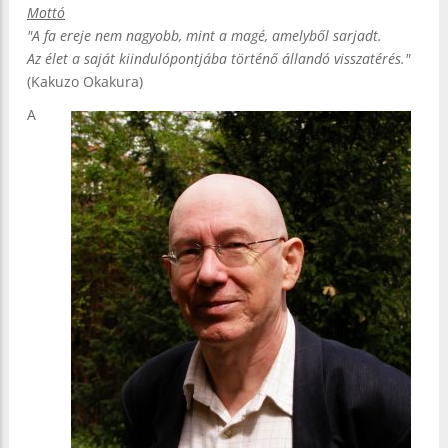
Mottó
"A fa ereje nem nagyobb, mint a magé, amelyből sarjadt.
Az élet a saját kiindulópontjába történő állandó visszatérés."
(Kakuzo Okakura)
A