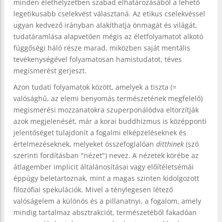
minden élethelyzetben szabad elhatározásából a lehető
legetikusabb cselekvést választaná. Az etikus cselekvéssel
ugyan kedvező irányban alakíthatja önmagát és világát,
tudatáramlása alapvetően mégis az életfolyamatot alkotó
függőségi háló része marad, miközben saját mentális
tevékenységével folyamatosan hamistudatot, téves
megismerést gerjeszt.
Azon tudati folyamatok között, amelyek a tiszta (=
valósághű, az elemi benyomás természetének megfelelő)
megismerési mozzanatokra szuperponálódva eltorzítják
azok megjelenését, már a korai buddhizmus is középponti
jelentőséget tulajdonít a fogalmi elképzeléseknek és
értelmezéseknek, melyeket összefoglalóan
ditthinek
(szó
szerinti fordításban "nézet") nevez. A nézetek körébe az
átlagember implicit általánosításai vagy előítéletsémái
éppúgy beletartoznak, mint a magas szinten kidolgozott
filozófiai spekulációk. Mivel a ténylegesen létező
valóságelem a különös és a pillanatnyi, a fogalom, amely
mindig tartalmaz absztrakciót, természetéből fakadóan