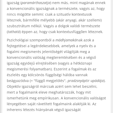
igazság (
paramárthaszatja
) nem más, mint magának ennek
a konvencionális igazságnak a természete, vagyis az, hogy
nincs mögötte semmi: csak a szituatív kontextusok
léteznek, bármiféle mélyebb (akár anyagi, akár szellemi)
szubsztrátum nélkül. Vagyis a dolgok valódi természete
(
tathatá
) éppen az, hogy csak kontextusfüggõen léteznek.
Pszichológiai szempontból a
mádhjamaká
nak azok a
fejtegetései a legérdekesebbek, amelyek a nyelv és a
fogalmi megismerés jelentőségét világítják meg a
konvencionális valóság megteremtésében és a végső
igazság egyidejű elrejtésében (vagyis a hétköznapi
megismerési folyamatban). Eszerint a fogalmak és az
észlelés egy kölcsönös függőségi hálóba vannak
beágyazódva (= "függõ megjelölés",
pradzsnyáptir upádája
).
Objektív igazságról márcsak azért sem lehet beszélni,
mert a fogalmaink eleve meghatározzák, hogy mit
ismerhetünk meg empírikusan. A konvencionális valóságot
lényegében saját rávetített fogalmaink alakítják ki. Az
inherens létezés hiányának végső igazságát