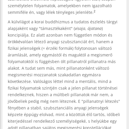
személytelen folyamatok, amelyekben nem igazolható
2
semmiféle én, vagy lélek tényleges jelenléte.
A külvilágot a korai buddhizmus a tudatos észlelés tárgyi
alapjaként vagy "támasztékaként" (
visaja
,
ájatana
)
koncipiálja. Ez alatt azonban nem független módon és
örökkévalóan létező anyagi szubsztanciát ért, hanem a
fizikai jelenségek (= érzéki formák) folytonosan változó
áramlását, amely egymástól és maguktól a megismerő
folyamatoktól is függésben ölt pillanatról pillanatra más
alakot. A tudat sem más, mint pillanatonként változó
megismerési mozzanatok szakadatlan egymásra
következése. Valóságos léttel mind a mentális, mind a
fizikai folyamatok szintjén csak a jelen pillanat történései
rendelkeznek, hiszen a múltbeli pillanatok már nem, a
jövőbeliek pedig még nem léteznek. E "pillanatnyi létezés"
fényében a stabil, szubsztanciális anyagi jelenségek
képzete éppúgy elolvad, mint a közöttük élő tartós, időbeli
kiterjedéssel rendelkező személyiségeké, s helyükbe egy
adott pillanatban sajátos megismerési konstellációkat