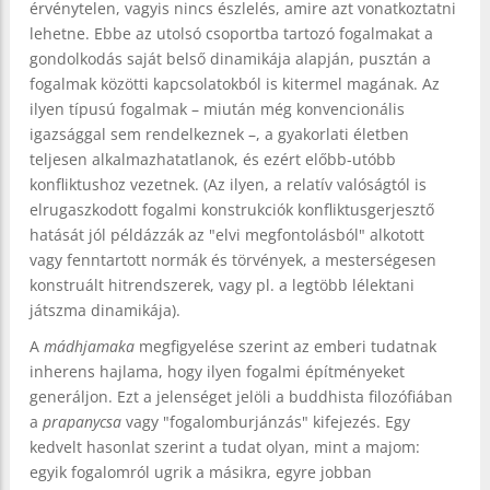
érvénytelen, vagyis nincs észlelés, amire azt vonatkoztatni
lehetne. Ebbe az utolsó csoportba tartozó fogalmakat a
gondolkodás saját belső dinamikája alapján, pusztán a
fogalmak közötti kapcsolatokból is kitermel magának. Az
ilyen típusú fogalmak – miután még konvencionális
igazsággal sem rendelkeznek –, a gyakorlati életben
teljesen alkalmazhatatlanok, és ezért előbb-utóbb
konfliktushoz vezetnek. (Az ilyen, a relatív valóságtól is
elrugaszkodott fogalmi konstrukciók konfliktusgerjesztő
hatását jól példázzák az "elvi megfontolásból" alkotott
vagy fenntartott normák és törvények, a mesterségesen
konstruált hitrendszerek, vagy pl. a legtöbb lélektani
játszma dinamikája).
A
mádhjamaka
megfigyelése szerint az emberi tudatnak
inherens hajlama, hogy ilyen fogalmi építményeket
generáljon. Ezt a jelenséget jelöli a buddhista filozófiában
a
prapanycsa
vagy "fogalomburjánzás" kifejezés. Egy
kedvelt hasonlat szerint a tudat olyan, mint a majom:
egyik fogalomról ugrik a másikra, egyre jobban