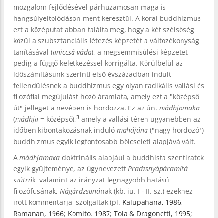
mozgalom fejlődésével párhuzamosan maga is
hangsúlyeltolódáson ment keresztül. A korai buddhizmus
ezt a középutat abban találta meg, hogy a két szélsőség
közül a szubsztanciális létezés képzetét a változékonyság
tanításával (
aniccsá-váda
), a megsemmisülési képzetet
pedig a függő keletkezéssel korrigálta. Körülbelül az
időszámításunk szerinti első évszázadban indult
fellendülésnek a buddhizmus egy olyan radikális vallási és
filozófiai megújulást hozó áramlata, amely ezt a "középső
út" jelleget a nevében is hordozza. Ez az ún.
mádhjamaka
3
(
mádhja
= középső),
amely a vallási téren ugyanebben az
időben kibontakozásnak induló
mahájána
("nagy hordozó")
buddhizmus egyik legfontosabb bölcseleti alapjává vált.
A
mádhjamaka
doktrinális alapjául a buddhista szentiratok
egyik gyűjteménye, az úgynevezett
Pradzsnyápáramitá
szútrá
k, valamint az irányzat legnagyobb hatású
filozófusának,
Nágárdzsuná
nak (kb. iu. I - II. sz.) ezekhez
írott kommentárjai szolgáltak (pl.
Kalupahana, 1986
;
Ramanan, 1966
;
Komito, 1987
;
Tola & Dragonetti, 1995
;