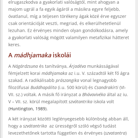
elrugaszkodva a gyakorlati valóságtól, mint ahogyan a
majom ugrál a fa egyik ágáról a másikra egyre feljebb,
óvatlanul, míg a teljesen törékeny ágak közé érve egyszer
csak orientációját veszti, megriad, és elkerülhetetlenül
lezuhan. Ez érvényes minden olyan gondolkodásra, amely
a gyakorlati valóság mögött valamilyen metafizikai hátteret
keres.
A
mádhjamaka
iskolái
A
Nágárdzsuna
és tanítványa,
Árjadéva
munkásságával
fémjelzett korai
mádhjamaka
az i.u. V. századtól két fő ágra
szakad. A radikálisabb
prászangika
vonal legnagyobb
filozófusai
Buddhapálita
(i.u. 500 körül) és
Csandrakírti
(VI-
VII. sz.) voltak. A másik fő irányzat a
Bhávavivéka
által az iu.
V – VII. sz. körül megalapított
szvátantrika
iskola volt
(
Huntington, 1989
).
A két irányzat közötti leglényegesebb különbség abban áll,
hogy a
szvátantrika
az ürességről szóló végső tudást
levezethetőnek tartotta független és érvényes (
szvatantra
)