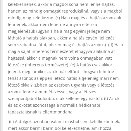
keletkeznének, akkor a magból soha nem lenne hajtás,
hanem az mindig önmagát reprodukálná, vagyis a magból
mindig mag keletkezne. (c) Ha a mag és a hajtás azonosak
lennének, akkor nem lehetne annyira eltérő a
megjelenésük (ugyanis ha a mag egyéni jellege nem
látható a hajtás alakban, akkor a hajtás egyéni jellegét
sem szabadna látni, hiszen mag és hajtás azonos). (d) Ha a
mag a saját inherens természetét elhagyva alakulna át
hajtássá, akkor a magnak nem volna önmagában vett
létezése (inherens természete). (e) A hatás csak akkor
jelenik meg, amikor az ok már eltűnt – hogyan lehetne
tehát azonos az éppen létező hatás a (jelenleg már) nem
létező okkal? (Ebben az esetben ugyanis vagy a létezés
azonos lenne a nemlétezéssel, vagy a létezés
szempontjából különbözniük kellene egymástól). (f) Az ok
és az okozat azonossága a normális hétköznapi
tapasztalásnak is ellentmondana.
(ii) A dolgok azonban valami másból sem keletkezhetnek,
mert akkor bármi bármibõl keletkezhetne, ami hozzá