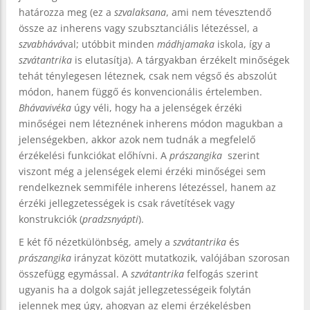
határozza meg (ez a
szvalaksana
, ami nem tévesztendő
össze az inherens vagy szubsztanciális létezéssel, a
szvabhává
val; utóbbit minden
mádhjamaka
iskola, így a
szvátantrika
is elutasítja). A tárgyakban érzékelt minőségek
tehát ténylegesen léteznek, csak nem végső és abszolút
módon, hanem függő és konvencionális értelemben.
Bhávavivéka
úgy véli, hogy ha a jelenségek érzéki
minőségei nem léteznének inherens módon magukban a
jelenségekben, akkor azok nem tudnák a megfelelő
érzékelési funkciókat előhívni. A
prászangika
szerint
viszont még a jelenségek elemi érzéki minőségei sem
rendelkeznek semmiféle inherens létezéssel, hanem az
érzéki jellegzetességek is csak rávetítések vagy
konstrukciók (
pradzsnyápti
).
E két fő nézetkülönbség, amely a
szvátantrika
és
prászangika
irányzat között mutatkozik, valójában szorosan
összefügg egymással. A
szvátantrika
felfogás szerint
ugyanis ha a dolgok saját jellegzetességeik folytán
jelennek meg úgy, ahogyan az elemi érzékelésben