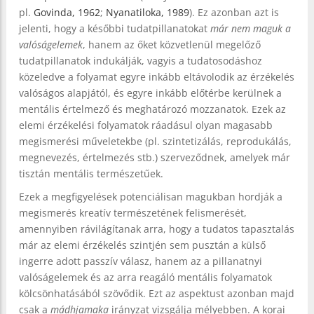
pl.
Govinda, 1962
;
Nyanatiloka, 1989
). Ez azonban azt is
jelenti, hogy a későbbi tudatpillanatokat
már nem maguk a
valóságelemek
, hanem az őket közvetlenül megelőző
tudatpillanatok indukálják, vagyis a tudatosodáshoz
közeledve a folyamat egyre inkább eltávolodik az érzékelés
valóságos alapjától, és egyre inkább előtérbe kerülnek a
mentális értelmező és meghatározó mozzanatok. Ezek az
elemi érzékelési folyamatok ráadásul olyan magasabb
megismerési műveletekbe (pl. szintetizálás, reprodukálás,
megnevezés, értelmezés stb.) szerveződnek, amelyek már
tisztán mentális természetűek.
Ezek a megfigyelések potenciálisan magukban hordják a
megismerés kreatív természetének felismerését,
amennyiben rávilágítanak arra, hogy a tudatos tapasztalás
már az elemi érzékelés szintjén sem pusztán a külső
ingerre adott passzív válasz, hanem az a pillanatnyi
valóságelemek és az arra reagáló mentális folyamatok
kölcsönhatásából szövődik. Ezt az aspektust azonban majd
csak a
mádhjamaka
irányzat vizsgálja mélyebben. A korai