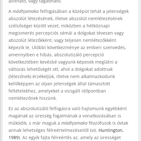
állítható, vagy tagadható.
A
mádhjamaka
felfogásában a középút tehát a jelenségek
abszolút létezésének, illetve abszolút nemlétezésének
szélsőségei között vezet, miközben a hétköznapi
megismerés percepciós sémái a dolgokat tévesen vagy
abszolút létezőkként, vagy teljesen nemlétezőkként
képezik le. Utóbbi következménye az emberi szenvedés,
amennyiben e hibás, abszolutizáló percepció
következtében kevésbé vagyunk képesek meglátni a
változás lehetőségét ott, ahol a dolgokat adottnak
(létezőnek) érzékeljük, illetve nem alkalmazkodunk
kellőképpen az olyan jelenségek által támasztott
feltételekhez, amelyeket a vizsgált időpontban
nemlétezőnek hiszünk.
Ez az abszolutizáló felfogásra való hajlamunk egyébként
magának az üresség fogalmának a vonatkozásában is
működik, s már maguk a
mádhjamaka
filozófusok is óvtak
annak lehetséges félreértelmezéseitől (vö.
Huntington,
1989
). Az egyik fajta félreértés az, amely az ürességet