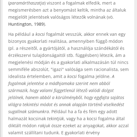
(
paramárthaszatja
) viszont a fogalmak elfedik, mert a
megismerésben azt a benyomást keltik, mintha az általuk
megjelölt jelentések valóságos létezők volnának (vö.
Huntington, 1989
).
Ha például a
kocsi
fogalmát vesszük, akkor ennek van egy
bizonyos gyakorlati realitása, amennyiben függõ módon
(pl. a részeitõl, a gyártójától, a használója szándékától és
érzékszervi tulajdonságaitól stb. függésben) létezik, ám a
megjelenési módján és a gyakorlati alkalmazásán túl nincs
semmiféle abszolút, "igazi" valósága sem racionalista, sem
idealista értelemben, amit a
kocsi
fogalma jelölne.
A
fogalmak jelentése a mádhjamaka szerint nem abból
származik, hogy valami függetlenül létezõ valódi dolgot
jelölnek, hanem abból a körülménybõl, hogy egyfajta sajátos
világra tekintési módot és annak alapján történõ viselkedést
sugallnak számunkra
. Például ha a fa és fém egy adott
halmazát kocsinak
tekintjük
, vagy ha a kocsi fogalma által
diktált módon
rakjuk össze
ezeket az anyagokat, akkor azzal
valamit szállítani tudunk. E gyakorlati érvény