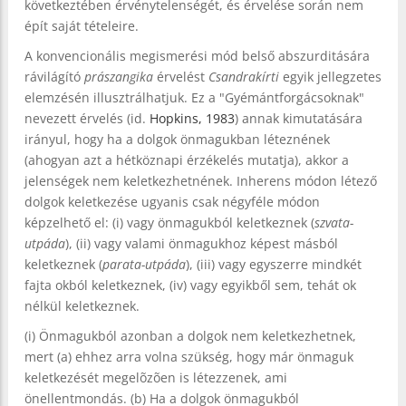
következtében érvénytelenségét, és érvelése során nem
épít saját tételeire.
A konvencionális megismerési mód belső abszurditására
rávilágító
prászangika
érvelést
Csandrakírti
egyik jellegzetes
elemzésén illusztrálhatjuk. Ez a "Gyémántforgácsoknak"
nevezett érvelés (id.
Hopkins, 1983
) annak kimutatására
irányul, hogy ha a dolgok önmagukban léteznének
(ahogyan azt a hétköznapi érzékelés mutatja), akkor a
jelenségek nem keletkezhetnének. Inherens módon létező
dolgok keletkezése ugyanis csak négyféle módon
képzelhető el: (i) vagy önmagukból keletkeznek (
szvata-
utpáda
), (ii) vagy valami önmagukhoz képest másból
keletkeznek (
parata-utpáda
), (iii) vagy egyszerre mindkét
fajta okból keletkeznek, (iv) vagy egyikből sem, tehát ok
nélkül keletkeznek.
(i) Önmagukból azonban a dolgok nem keletkezhetnek,
mert (a) ehhez arra volna szükség, hogy már önmaguk
keletkezését megelõzõen is létezzenek, ami
önellentmondás. (b) Ha a dolgok önmagukból