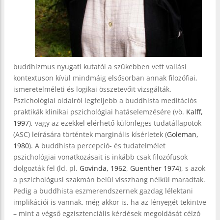
buddhizmus nyugati kutatói a szűkebben vett vallási
kontextuson kívül mindmáig elsősorban annak filozófiai,
ismeretelméleti és logikai összetevőit vizsgálták.
Pszichológiai oldalról legfeljebb a buddhista meditációs
praktikák klinikai pszichológiai hatáselemzésére (vö.
Kalff,
1997
), vagy az ezekkel elérhető különleges tudatállapotok
(ASC) leírására történtek marginális kísérletek (
Goleman,
1980
). A buddhista percepció- és tudatelmélet
pszichológiai vonatkozásait is inkább csak filozófusok
dolgozták fel (ld. pl.
Govinda, 1962
,
Guenther 1974
), s azok
a pszichológusi szakmán belül visszhang nélkül maradtak.
Pedig a buddhista eszmerendszernek gazdag lélektani
implikációi is vannak, még akkor is, ha az lényegét tekintve
– mint a végső egzisztenciális kérdések megoldását célzó