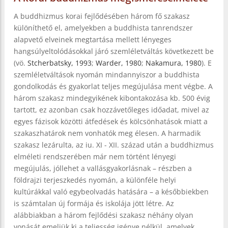
A buddhizmus korai fejlődésében három fő szakasz
különíthető el, amelyekben a buddhista tanrendszer
alapvető elveinek megtartása mellett lényeges
hangsúlyeltolódásokkal járó szemléletváltás következett be
(vö.
Stcherbatsky, 1993
;
Warder, 1980
;
Nakamura, 1980
). E
szemléletváltások nyomán mindannyiszor a buddhista
gondolkodás és gyakorlat teljes megújulása ment végbe. A
három szakasz mindegyikének kibontakozása kb. 500 évig
tartott, ez azonban csak hozzávetőleges időadat, mivel az
egyes fázisok közötti átfedések és kölcsönhatások miatt a
szakaszhatárok nem vonhatók meg élesen. A harmadik
szakasz lezárulta, az iu. XI - XII. század után a buddhizmus
elméleti rendszerében már nem történt lényegi
megújulás, jóllehet a vallásgyakorlásnak – részben a
földrajzi terjeszkedés nyomán, a különféle helyi
kultúrákkal való egybeolvadás hatására – a későbbiekben
is számtalan új formája és iskolája jött létre. Az
alábbiakban a három fejlődési szakasz néhány olyan
vonását emeljük ki a teljesség igénye nélkül, amelyek