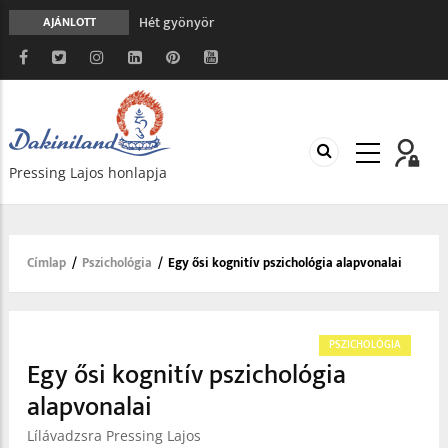
Hét gyönyör
AJÁNLOTT
A gondolatok átalakításának nyolc versszaka
Meghalni teljesen biztonságos
Minden más, mint aminek látszik
Vég nélküli leborulás
Pressing Lajos honlapja
Címlap
/
Pszichológia
/
Egy ősi kognitív pszichológia alapvonalai
Morzsa
PSZICHOLÓGIA
Egy ősi kognitív pszichológia
alapvonalai
Lílávadzsra Pressing Lajos