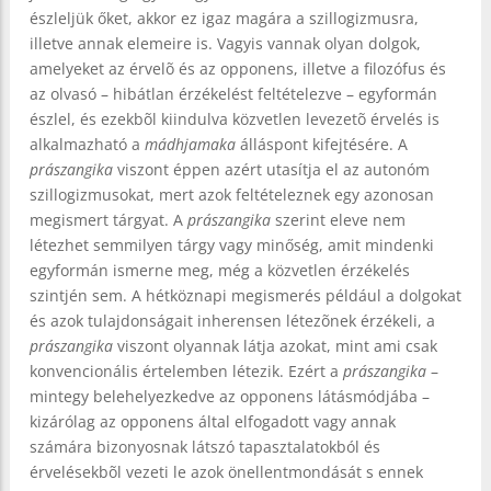
észleljük őket, akkor ez igaz magára a szillogizmusra,
illetve annak elemeire is. Vagyis vannak olyan dolgok,
amelyeket az érvelõ és az opponens, illetve a filozófus és
az olvasó – hibátlan érzékelést feltételezve – egyformán
észlel, és ezekbõl kiindulva közvetlen levezetõ érvelés is
alkalmazható a
mádhjamaka
álláspont kifejtésére. A
prászangika
viszont éppen azért utasítja el az autonóm
szillogizmusokat, mert azok feltételeznek egy azonosan
megismert tárgyat. A
prászangika
szerint eleve nem
létezhet semmilyen tárgy vagy minőség, amit mindenki
egyformán ismerne meg, még a közvetlen érzékelés
szintjén sem. A hétköznapi megismerés például a dolgokat
és azok tulajdonságait inherensen létezõnek érzékeli, a
prászangika
viszont olyannak látja azokat, mint ami csak
konvencionális értelemben létezik. Ezért a
prászangika
–
mintegy belehelyezkedve az opponens látásmódjába –
kizárólag az opponens által elfogadott vagy annak
számára bizonyosnak látszó tapasztalatokból és
érvelésekbõl vezeti le azok önellentmondását s ennek