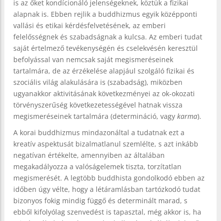
is az őket kondícionáló jelenségeknek, köztük a fizikai
alapnak is. Ebben rejlik a buddhizmus egyik középponti
vallási és etikai kérdésfelvetésének, az emberi
felelősségnek és szabadságnak a kulcsa. Az emberi tudat
saját értelmező tevékenységén és cselekvésén keresztül
befolyással van nemcsak saját megismeréseinek
tartalmára, de az érzékelése alapjául szolgáló fizikai és
szociális világ alakulására is (szabadság), miközben
ugyanakkor aktivitásának következményei az ok-okozati
törvényszerűség következetességével hatnak vissza
megismeréseinek tartalmára (determináció, vagy
karma
).
A korai buddhizmus mindazonáltal a tudatnak ezt a
kreatív aspektusát bizalmatlanul szemlélte, s azt inkább
negatívan értékelte, amennyiben az általában
megakadályozza a valóságelemek tiszta, torzítatlan
megismerését. A legtöbb buddhista gondolkodó ebben az
időben úgy vélte, hogy a létáramlásban tartózkodó tudat
bizonyos fokig mindig függő és determinált marad, s
ebből kifolyólag szenvedést is tapasztal, még akkor is, ha