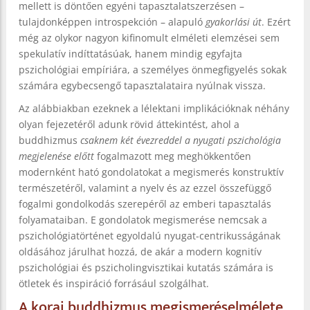
mellett is döntően egyéni tapasztalatszerzésen –
tulajdonképpen introspekción – alapuló
gyakorlási út
. Ezért
még az olykor nagyon kifinomult elméleti elemzései sem
spekulatív indíttatásúak, hanem mindig egyfajta
pszichológiai empíriára, a személyes önmegfigyelés sokak
számára egybecsengő tapasztalataira nyúlnak vissza.
Az alábbiakban ezeknek a lélektani implikációknak néhány
olyan fejezetéről adunk rövid áttekintést, ahol a
buddhizmus
csaknem két évezreddel a nyugati pszichológia
megjelenése előtt
fogalmazott meg meghökkentően
modernként ható gondolatokat a megismerés konstruktív
természetéről, valamint a nyelv és az ezzel összefüggő
fogalmi gondolkodás szerepéről az emberi tapasztalás
folyamataiban. E gondolatok megismerése nemcsak a
pszichológiatörténet egyoldalú nyugat-centrikusságának
oldásához járulhat hozzá, de akár a modern kognitív
pszichológiai és pszicholingvisztikai kutatás számára is
ötletek és inspiráció forrásául szolgálhat.
A korai buddhizmus megismeréselmélete