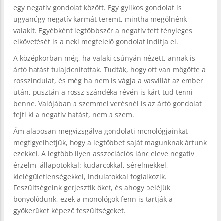
egy negatív gondolat között. Egy gyilkos gondolat is
ugyanúgy negatív karmát teremt, mintha megölnénk
valakit. Egyébként legtöbbször a negatív tett tényleges
elkövetését is a neki megfelelő gondolat indítja el.
A középkorban még, ha valaki csúnyán nézett, annak is
ártó hatást tulajdonítottak. Tudták, hogy ott van mögötte a
rosszindulat, és még ha nem is vágja a vasvillát az ember
után, pusztán a rossz szándéka révén is kárt tud tenni
benne. Valójában a szemmel verésnél is az ártó gondolat
fejti ki a negatív hatást, nem a szem.
Ám alaposan megvizsgálva gondolati monológjainkat
megfigyelhetjük, hogy a legtöbbet saját magunknak ártunk
ezekkel. A legtöbb ilyen asszociációs lánc eleve negatív
érzelmi állapotokkal: kudarcokkal, sérelmekkel,
kielégületlenségekkel, indulatokkal foglalkozik.
Feszültségeink gerjesztik őket, és ahogy beléjük
bonyolódunk, ezek a monológok fenn is tartják a
gyökerüket képező feszültségeket.