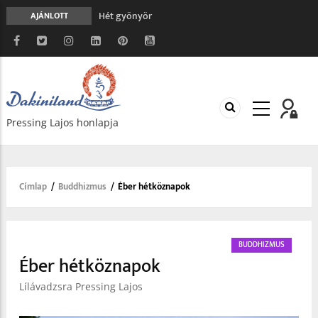
Hét gyönyör
AJÁNLOTT
A gondolatok átalakításának nyolc versszaka
Meghalni teljesen biztonságos
Minden más, mint aminek látszik
Vég nélküli leborulás
Pressing Lajos honlapja
Címlap
/
Buddhizmus
/
Éber hétköznapok
Morzsa
BUDDHIZMUS
Éber hétköznapok
Lílávadzsra Pressing Lajos