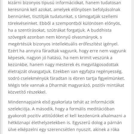
kizárni bizonyos típusú információkat, hanem tudatosan
keresnünk kell azokat, amelyek előnyösen befolyásolnak
bennünket, tisztítják tudatunkat, s támogatják szellemi
törekvéseinket. Ebből a szempontból különösen előnyös,
ha a szentírásokat, szútrákat forgatjuk. A buddhista
szövegek azonban nem könnyű olvasmányok, s
megértésük bizonyos intellektuális erőfeszítést igényel.
Ezért ha annyira fáradtak vagyunk, hogy erre nem vagyunk
képesek, nagyon jó hatású, ha nem krimit veszünk a
kezünkbe, hanem nagy mesterek és megvilágosodottak
életrajzát olvasgatjuk. Ezekben van egyfajta regényesség,
sodró cselekményük fáradtan is ébren tartja figyelmünket.
Mégis tele vannak a Dharmát magyarázó, pozitív mintákat
közvetítő részekkel.
Mindennapjaink első gyakorlata tehát az információk
szelekciója. A második, hogy a formális meditációban
gyakorolt pozitív attitűdöket el kell kezdenünk alkalmazni a
hétköznapi élethelyzetekben is. Egyszerű dolog a párnán
ülve elképzelni egy szerencsétlen nyuszit, akinek a róka