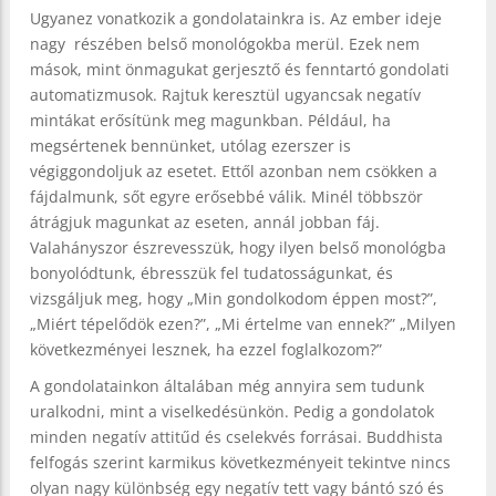
Ugyanez vonatkozik a gondolatainkra is. Az ember ideje
nagy részében belső monológokba merül. Ezek nem
mások, mint önmagukat gerjesztő és fenntartó gondolati
automatizmusok. Rajtuk keresztül ugyancsak negatív
mintákat erősítünk meg magunkban. Például, ha
megsértenek bennünket, utólag ezerszer is
végiggondoljuk az esetet. Ettől azonban nem csökken a
fájdalmunk, sőt egyre erősebbé válik. Minél többször
átrágjuk magunkat az eseten, annál jobban fáj.
Valahányszor észrevesszük, hogy ilyen belső monológba
bonyolódtunk, ébresszük fel tudatosságunkat, és
vizsgáljuk meg, hogy „Min gondolkodom éppen most?”,
„Miért tépelődök ezen?”, „Mi értelme van ennek?” „Milyen
következményei lesznek, ha ezzel foglalkozom?”
A gondolatainkon általában még annyira sem tudunk
uralkodni, mint a viselkedésünkön. Pedig a gondolatok
minden negatív attitűd és cselekvés forrásai. Buddhista
felfogás szerint karmikus következményeit tekintve nincs
olyan nagy különbség egy negatív tett vagy bántó szó és