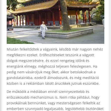
Miután felkeltődtek a vágyaink, később már nagyon nehéz
megfékezni ezeket. Erőfeszítéseket teszünk a vágyott
dolgok megszerzésére, és ezzel rengeteg időnk és
energiánk elmegy, méghozzá teljesen feleslegesen. Ha
pedig nem vásároljuk meg őket, akkor betolakodnak a
gondolatainkba, ezekről álmodozunk, és még meditáció
közben is a reklámban látott árucikkek jutnak eszünkbe.
De működik a médiában ennél szennyezettebb és
erőszakosabb mechanizmus is. Nem ritka például, hogy
provokálnak bennünket, vagy mesterségesen felkeltik az
emberben szunnyadó legaljasabb, legsötétebb ösztönöket