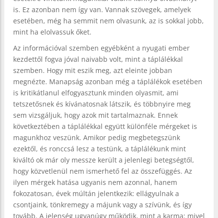
is. Ez azonban nem így van. Vannak szövegek, amelyek
esetében, még ha semmit nem olvasunk, az is sokkal jobb,
mint ha elolvassuk őket.
Az információval szemben egyébként a nyugati ember
kezdettől fogva jóval naivabb volt, mint a táplálékkal
szemben. Hogy mit eszik meg, azt eleinte jobban
megnézte. Manapság azonban még a táplálékok esetében
is kritikátlanul elfogyasztunk minden olyasmit, ami
tetszetősnek és kívánatosnak látszik, és többnyire meg
sem vizsgáljuk, hogy azok mit tartalmaznak. Ennek
következtében a táplálékkal együtt különféle mérgeket is
magunkhoz veszünk. Amikor pedig megbetegszünk
ezektől, és ronccsá lesz a testünk, a táplálékunk mint
kiváltó ok már oly messze került a jelenlegi betegségtől,
hogy közvetlenül nem ismerhető fel az összefüggés. Az
ilyen mérgek hatása ugyanis nem azonnal, hanem
fokozatosan, évek múltán jelentkezik: ellágyulnak a
csontjaink, tönkremegy a májunk vagy a szívünk, és így
tovább. A jelenség ugyanúgy működik, mint a karma: mivel