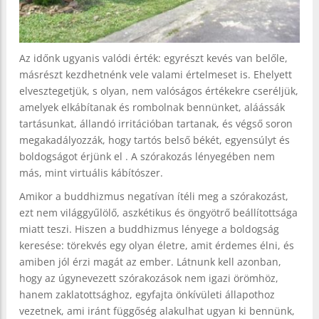
Az időnk ugyanis valódi érték: egyrészt kevés van belőle,
másrészt kezdhetnénk vele valami értelmeset is. Ehelyett
elvesztegetjük, s olyan, nem valóságos értékekre cseréljük,
amelyek elkábítanak és rombolnak bennünket, aláássák
tartásunkat, állandó irritációban tartanak, és végső soron
megakadályozzák, hogy tartós belső békét, egyensúlyt és
boldogságot érjünk el . A szórakozás lényegében nem
más, mint virtuális kábítószer.
Amikor a buddhizmus negatívan ítéli meg a szórakozást,
ezt nem világgyűlölő, aszkétikus és öngyötrő beállítottsága
miatt teszi. Hiszen a buddhizmus lényege a boldogság
keresése: törekvés egy olyan életre, amit érdemes élni, és
amiben jól érzi magát az ember. Látnunk kell azonban,
hogy az úgynevezett szórakozások nem igazi örömhöz,
hanem zaklatottsághoz, egyfajta önkívületi állapothoz
vezetnek, ami iránt függőség alakulhat ugyan ki bennünk,