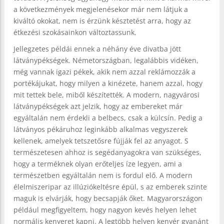
a következmények megjelenésekor már nem látjuk a
kiváltó okokat, nem is érzünk késztetést arra, hogy az
étkezési szokásainkon változtassunk.
Jellegzetes példái ennek a néhány éve divatba jött
látványpékségek. Németországban, legalábbis vidéken,
még vannak igazi pékek, akik nem azzal reklámozzák a
portékájukat, hogy milyen a kinézete, hanem azzal, hogy
mit tettek bele, miből készítették. A modern, nagyvárosi
látványpékségek azt jelzik, hogy az embereket már
egyáltalán nem érdekli a belbecs, csak a külcsín. Pedig a
látványos pékáruhoz leginkább alkalmas vegyszerek
kellenek, amelyek tetszetősre fújják fel az anyagot. S
természetesen ahhoz is segédanyagokra van szükséges,
hogy a terméknek olyan erőteljes íze legyen, ami a
természetben egyáltalán nem is fordul elő. A modern
élelmiszeripar az illúziókeltésre épül, s az emberek szinte
maguk is elvárják, hogy becsapják őket. Magyarországon
például megfigyeltem, hogy nagyon kevés helyen lehet
normális kenyeret kapni. A legtöbb helyen kenyér gyanánt