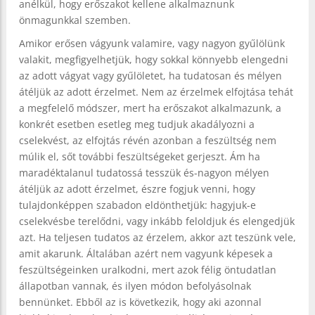
anélkül, hogy erőszakot kellene alkalmaznunk
önmagunkkal szemben.
Amikor erősen vágyunk valamire, vagy nagyon gyűlölünk
valakit, megfigyelhetjük, hogy sokkal könnyebb elengedni
az adott vágyat vagy gyűlöletet, ha tudatosan és mélyen
átéljük az adott érzelmet. Nem az érzelmek elfojtása tehát
a megfelelő módszer, mert ha erőszakot alkalmazunk, a
konkrét esetben esetleg meg tudjuk akadályozni a
cselekvést, az elfojtás révén azonban a feszültség nem
múlik el, sőt további feszültségeket gerjeszt. Ám ha
maradéktalanul tudatossá tesszük és-nagyon mélyen
átéljük az adott érzelmet, észre fogjuk venni, hogy
tulajdonképpen szabadon eldönthetjük: hagyjuk-e
cselekvésbe terelődni, vagy inkább feloldjuk és elengedjük
azt. Ha teljesen tudatos az érzelem, akkor azt teszünk vele,
amit akarunk. Általában azért nem vagyunk képesek a
feszültségeinken uralkodni, mert azok félig öntudatlan
állapotban vannak, és ilyen módon befolyásolnak
bennünket. Ebből az is következik, hogy aki azonnal