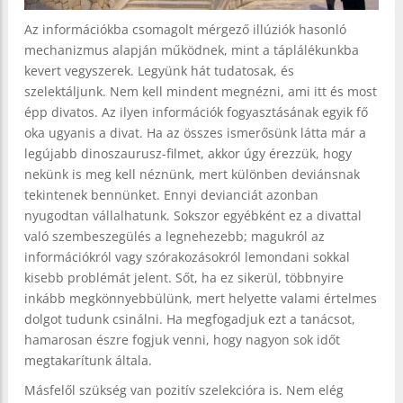
Az információkba csomagolt mérgező illúziók hasonló
mechanizmus alapján működnek, mint a táplálékunkba
kevert vegyszerek. Legyünk hát tudatosak, és
szelektáljunk. Nem kell mindent megnézni, ami itt és most
épp divatos. Az ilyen információk fogyasztásának egyik fő
oka ugyanis a divat. Ha az összes ismerősünk látta már a
legújabb dinoszaurusz-filmet, akkor úgy érezzük, hogy
nekünk is meg kell néznünk, mert különben deviánsnak
tekintenek bennünket. Ennyi devianciát azonban
nyugodtan vállalhatunk. Sokszor egyébként ez a divattal
való szembeszegülés a legnehezebb; magukról az
információkról vagy szórakozásokról lemondani sokkal
kisebb problémát jelent. Sőt, ha ez sikerül, többnyire
inkább megkönnyebbülünk, mert helyette valami értelmes
dolgot tudunk csinálni. Ha megfogadjuk ezt a tanácsot,
hamarosan észre fogjuk venni, hogy nagyon sok időt
megtakarítunk általa.
Másfelől szükség van pozitív szelekcióra is. Nem elég