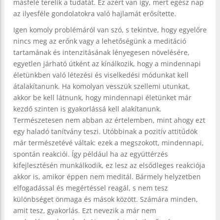
másfelé terelik a tudatát. Ez azért van így, mert egész nap
az ilyesféle gondolatokra való hajlamát erősítette.
Igen komoly problémáról van szó, s tekintve, hogy egyelőre
nincs meg az erőnk vagy a lehetőségünk a meditáció
tartamának és intenzitásának lényegesen növelésére,
egyetlen járható útként az kínálkozik, hogy a mindennapi
életünkben való létezési és viselkedési módunkat kell
átalakítanunk. Ha komolyan vesszük szellemi utunkat,
akkor be kell látnunk, hogy mindennapi életünket már
kezdő szinten is gyakorlássá kell alakítanunk.
Természetesen nem abban az értelemben, mint ahogy ezt
egy haladó tanítvány teszi. Utóbbinak a pozitív attitűdök
már természetévé váltak: ezek a megszokott, mindennapi,
spontán reakciói. Így például ha az együttérzés
kifejlesztésén munkálkodik, ez lesz az elsődleges reakciója
akkor is, amikor éppen nem meditál. Bármely helyzetben
elfogadással és megértéssel reagál, s nem tesz
különbséget önmaga és mások között. Számára minden,
amit tesz, gyakorlás. Ezt nevezik a már nem