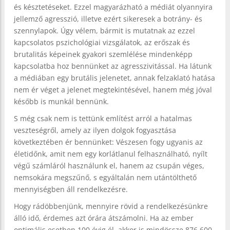
és késztetéseket. Ezzel magyarázható a médiát olyannyira
jellemző agresszió, illetve ezért sikeresek a botrány- és
szennylapok. Úgy vélem, bármit is mutatnak az ezzel
kapcsolatos pszichológiai vizsgálatok, az erőszak és
brutalitás képeinek gyakori szemlélése mindenképp
kapcsolatba hoz bennünket az agresszivitással. Ha látunk
a médiában egy brutális jelenetet, annak felzaklató hatása
nem ér véget a jelenet megtekintésével, hanem még jóval
később is munkál bennünk.
S még csak nem is tettünk említést arról a hatalmas
veszteségről, amely az ilyen dolgok fogyasztása
következtében ér bennünket: Vészesen fogy ugyanis az
életidőnk, amit nem egy korlátlanul felhasználható, nyílt
végű számláról használunk el, hanem az csupán véges,
nemsokára megszűnő, s egyáltalán nem utántölthető
mennyiségben áll rendelkezésre.
Hogy rádöbbenjünk, mennyire rövid a rendelkezésünkre
álló idő, érdemes azt órára átszámolni. Ha az ember
optimális esetben 100 évig él, akkor is mindössze 876.600