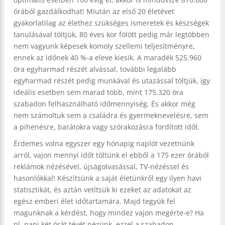
órából gazdálkodhat! Miután az első 20 életévet
gyakorlatilag az élethez szükséges ismeretek és készségek
tanulásával töltjük, 80 éves kor fölött pedig már legtöbben
nem vagyunk képesek komoly szellemi teljesítményre,
ennek az időnek 40 %-a eleve kiesik. A maradék 525.960
óra egyharmad részét alvással, további legalább
egyharmad részét pedig munkával és utazással töltjük, így
ideális esetben sem marad több, mint 175.320 óra
szabadon felhasználható időmennyiség. És akkor még
nem számoltuk sem a családra és gyermeknevelésre, sem
a pihenésre, barátokra vagy szórakozásra fordított időt.
Érdemes volna egyszer egy hónapig naplót vezetnünk
arról, vajon mennyi időt töltünk el ebből a 175 ezer órából
reklámok nézésével, újságolvasással, TV-nézéssel és
hasonlókkal! Készítsünk a saját életünkről egy ilyen havi
statisztikát, és aztán vetítsük ki ezeket az adatokat az
egész emberi élet időtartamára. Majd tegyük fel
magunknak a kérdést, hogy mindez vajon megérte-e? Ha
pl. napi két órát tévét nézünk, ezzel a szabadon