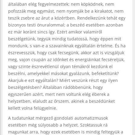
általában elég fegyelmezettek: nem köpködnek, nem
pofozzák meg egymást, nem nyomják be a kirakatot, nem
teszik zsebre az árut a közértben. Rendelkezünk tehát egy
bizonyos testi önuralommal; a beszéd esetében azonban
ez már koránt sincs így. Ezért amikor valamiről
beszélgetünk, tegyük mindig tudatossá, hogy éppen mit
mondunk, s van-e a szavainknak egyáltalán értelme. És ha
észrevesszük, hogy csak fecsegünk, akkor azt is vizsgáljuk
meg, vajon csupán az időnket és energiáinkat fecséreljük,
vagy szinte észrevétlenül olyan témákról kezdünk el
beszélni, amelyekkel másokat gyalázunk, befeketítünk?
Akarjuk-e ezt egyáltalán? Miért veszünk részt egy ilyen
beszélgetésben? Általában rádöbbenünk, hogy
egyszerűen azért, mert nem voltunk elég éberek a
helyzetben, elaludt az őrszem, akinek a beszédünket
kellett volna felügyelnie.
A tudatunkat mérgező gondolati automatizmusok
esetében még súlyosabb a helyzet. Szoktassuk rá
magunkat arra, hogy ezek esetében is mindig feltegyük a