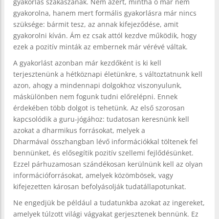
gyakorlás szakaszának. Nem azért, mintha ő már nem
gyakorolna, hanem mert formális gyakorlásra már nincs
szüksége: bármit tesz, az annak kifejeződése, amit
gyakorolni kíván. Ám ez csak attól kezdve működik, hogy
ezek a pozitív minták az embernek már vérévé váltak.
A gyakorlást azonban már kezdőként is ki kell
terjesztenünk a hétköznapi életünkre, s változtatnunk kell
azon, ahogy a mindennapi dolgokhoz viszonyulunk,
máskülönben nem fogunk tudni előrelépni. Ennek
érdekében több dolgot is tehetünk. Az első szorosan
kapcsolódik a guru-jógához: tudatosan keresnünk kell
azokat a dharmikus forrásokat, melyek a
Dharmával összhangban lévő információkkal töltenek fel
bennünket, és elősegítik pozitív szellemi fejlődésünket.
Ezzel párhuzamosan szándékosan kerülnünk kell az olyan
információforrásokat, amelyek közömbösek, vagy
kifejezetten károsan befolyásolják tudatállapotunkat.
Ne engedjük be például a tudatunkba azokat az ingereket,
amelyek túlzott világi vágyakat gerjesztenek bennünk. Ez