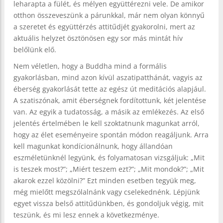
leharapta a fülét, és mélyen együttérezni vele. De amikor
otthon összeveszünk a párunkkal, már nem olyan könnyű
a szeretet és együttérzés attitűdjét gyakorolni, mert az
aktuális helyzet ösztönösen egy sor más mintát hív
belőlünk elő.
Nem véletlen, hogy a Buddha mind a formális
gyakorlásban, mind azon kívül aszatipatthánát, vagyis az
éberség gyakorlását tette az egész út meditációs alapjául.
A szatiszónak, amit éberségnek fordítottunk, két jelentése
van. Az egyik a tudatosság, a másik az emlékezés. Az első
jelentés értelmében le kell szoktatnunk magunkat arról,
hogy az élet eseményeire spontán módon reagáljunk. Arra
kell magunkat kondícionálnunk, hogy állandóan
eszméletünknél legyünk, és folyamatosan vizsgáljuk: „Mit
is teszek most?”; „Miért teszem ezt?”; „Mit mondok?”; „Mit
akarok ezzel közölni?” Ezt minden esetben tegyük meg,
még mielőtt megszólalnánk vagy cselekednénk. Lépjünk
egyet vissza belső attitűdünkben, és gondoljuk végig, mit
teszünk, és mi lesz ennek a következménye.