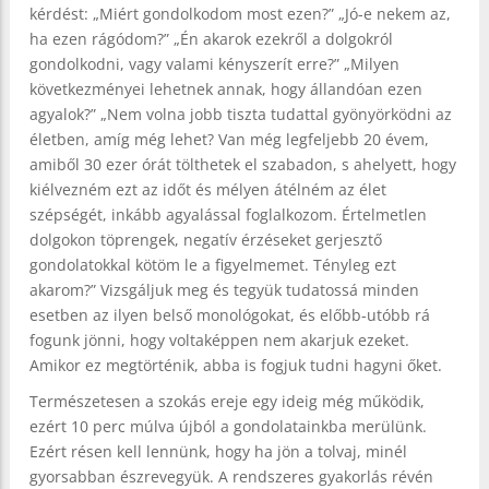
kérdést: „Miért gondolkodom most ezen?” „Jó-e nekem az,
ha ezen rágódom?” „Én akarok ezekről a dolgokról
gondolkodni, vagy valami kényszerít erre?” „Milyen
következményei lehetnek annak, hogy állandóan ezen
agyalok?” „Nem volna jobb tiszta tudattal gyönyörködni az
életben, amíg még lehet? Van még legfeljebb 20 évem,
amiből 30 ezer órát tölthetek el szabadon, s ahelyett, hogy
kiélvezném ezt az időt és mélyen átélném az élet
szépségét, inkább agyalással foglalkozom. Értelmetlen
dolgokon töprengek, negatív érzéseket gerjesztő
gondolatokkal kötöm le a figyelmemet. Tényleg ezt
akarom?” Vizsgáljuk meg és tegyük tudatossá minden
esetben az ilyen belső monológokat, és előbb-utóbb rá
fogunk jönni, hogy voltaképpen nem akarjuk ezeket.
Amikor ez megtörténik, abba is fogjuk tudni hagyni őket.
Természetesen a szokás ereje egy ideig még működik,
ezért 10 perc múlva újból a gondolatainkba merülünk.
Ezért résen kell lennünk, hogy ha jön a tolvaj, minél
gyorsabban észrevegyük. A rendszeres gyakorlás révén