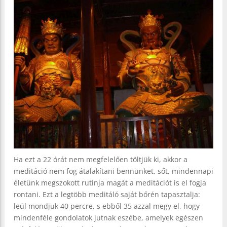
Ha ezt a 22 órát nem megfelelően töltjük ki, akkor a
meditáció nem fog átalakítani bennünket, sőt, mindennapi
életünk megszokott rutinja magát a meditációt is el fogja
rontani. Ezt a legtöbb meditáló saját bőrén tapasztalja:
leül mondjuk 40 percre, s ebből 35 azzal megy el, hogy
mindenféle gondolatok jutnak eszébe, amelyek egészen