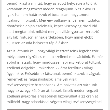
bennünk azt a mintát, hogy az adott helyzetre a tőlünk
korábban megszokott módon reagáljunk. S ez akkor is
igaz, ha nem határozzuk el tudatosan, hogy „most
gyakorolni fogunk”. Még egy patkány is, bár nem tudatos
döntések alapján cselekszik, képes viszonylag rövid idő
alatt megtanulni, miként menjen villámgyorsan keresztül
egy labirintuson annak érdekében, hogy minél előbb
eljusson az oda helyezett táplálékhoz.
Azt is látnunk kell, hogy világi késztetéseink legtöbbször
mélyebben rögzültek, mint a szellemi motivációink. Ez már
abból is látszik, hogy mindössze napi egy-két órát töltünk
szellemi dolgokkal, miközben 22 órát fordítunk világi
ügyeinkre. Erősebbnek látszanak bennünk azok a vágyak,
remények és ragaszkodások, amelyek világi
tevékenységekre ösztönöznek. Ám naivitás azt várnunk,
hogy ez az egy-két órán át, tessék-lássék módon végzett
szellemi gyakorlás erősebbnek bizonyulhat a 22 órán át
működő, nagy odaadással végzett világi tevékenységeknél.