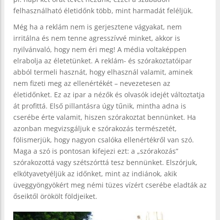
felhasználható életidőnk több, mint harmadát feléljük.
Még ha a reklám nem is gerjesztene vágyakat, nem
irritálna és nem tenne agresszívvé minket, akkor is
nyilvánvaló, hogy nem éri meg! A média voltaképpen
elrabolja az életetünket. A reklám- és szórakoztatóipar
abból termeli hasznát, hogy elhasznál valamit, aminek
nem fizeti meg az ellenértékét – nevezetesen az
életidőnket. Ez az ipar a nézők és olvasók idejét változtatja
át profittá. Első pillantásra úgy tűnik, mintha adna is
cserébe érte valamit, hiszen szórakoztat bennünket. Ha
azonban megvizsgáljuk e szórakozás természetét,
fölismerjük, hogy nagyon csalóka ellenértékről van szó.
Maga a szó is pontosan kifejezi ezt: a „szórakozás”
szórakozottá vagy szétszórttá tesz bennünket. Elszórjuk,
elkótyavetyéljük az időnket, mint az indiánok, akik
üveggyöngyökért meg némi tüzes vízért cserébe eladták az
őseiktől örökölt földjeiket.