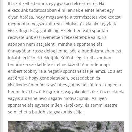
Itt szót kell ejtenünk egy gyakori félreértésről. Ha
elkezdünk tudatosabban élni, ennek eleinte lehet egy
olyan hatása, hogy megzavarja a természetes viselkedést,
megbontja megszokott reakcióinkat, és kialakul egyfajta
visszafogottság, gátoltság. Az életben való spontán
részvételünk észrevehetően fékezettebbé válik. Ez
azonban nem azt jelenti, mintha a spontaneitás
önmagában rossz dolog lenne, sőt, a buddhizmusban ezt
inkább értéknek tekintjük. Különbséget kell azonban
tennünk a szó kétféle értelme között! A mindennapi
embert többnyire a negatív spontaneitás jellemzi. Ez alatt
azt értjük, hogy gondolataiban, beszédében és
viselkedésében önvizsgálat és gátlás nélkül teret enged a
benne lévő feszültségeknek, vágyaknak és ösztönzéseknek,
vagyis a benne lévő negatív motivációnak. Az ilyen
spontaneitás egyértelműen kártékony, és semmi esetre
sem lehet a buddhista gyakorlás célja.