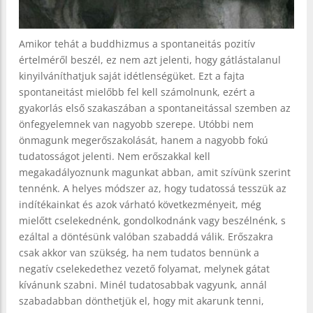
Amikor tehát a buddhizmus a spontaneitás pozitív
értelméről beszél, ez nem azt jelenti, hogy gátlástalanul
kinyilváníthatjuk saját idétlenségüket. Ezt a fajta
spontaneitást mielőbb fel kell számolnunk, ezért a
gyakorlás első szakaszában a spontaneitással szemben az
önfegyelemnek van nagyobb szerepe. Utóbbi nem
önmagunk megerőszakolását, hanem a nagyobb fokú
tudatosságot jelenti. Nem erőszakkal kell
megakadályoznunk magunkat abban, amit szívünk szerint
tennénk. A helyes módszer az, hogy tudatossá tesszük az
indítékainkat és azok várható következményeit, még
mielőtt cselekednénk, gondolkodnánk vagy beszélnénk, s
ezáltal a döntésünk valóban szabaddá válik. Erőszakra
csak akkor van szükség, ha nem tudatos bennünk a
negatív cselekedethez vezető folyamat, melynek gátat
kívánunk szabni. Minél tudatosabbak vagyunk, annál
szabadabban dönthetjük el, hogy mit akarunk tenni,