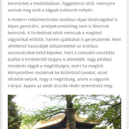
bennünket a meditálásban, függetlenül attól, mennyire
vannak meg ezek a vágyak tudatunk mélyén.
A modern reklámtechnika ráadásul olyan kívánságokat is
képes generálni, amelyek eredetileg nem is léteznek
bennünk. A hirdetések tehát nemcsak a meglévő
vágyainkat erősítik, hanem újabbakat is gerjesztenek. Nem
véletlenül használják előszeretettel az erotikus
asszociációkat keltő képeket, mert a szexuális vonzódás
ezáltal a hirdetendő tárgyra is áttevődik. Vagy például
mindenki vágyik a meghittségre; ezért ha meghitt
környezetben mutatnak be különböző javakat, ezzel
elhitetik velünk, hogy a meghittség, amire a vágyunk
irányul, éppen az adott árucikk révén teremthető meg.