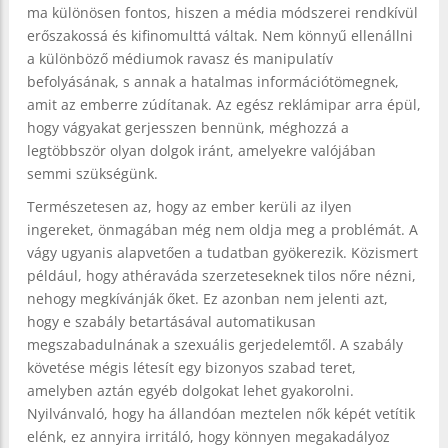
ma különösen fontos, hiszen a média módszerei rendkívül
erőszakossá és kifinomulttá váltak. Nem könnyű ellenállni
a különböző médiumok ravasz és manipulatív
befolyásának, s annak a hatalmas információtömegnek,
amit az emberre zúdítanak. Az egész reklámipar arra épül,
hogy vágyakat gerjesszen bennünk, méghozzá a
legtöbbször olyan dolgok iránt, amelyekre valójában
semmi szükségünk.
Természetesen az, hogy az ember kerüli az ilyen
ingereket, önmagában még nem oldja meg a problémát. A
vágy ugyanis alapvetően a tudatban gyökerezik. Közismert
például, hogy athéraváda szerzeteseknek tilos nőre nézni,
nehogy megkívánják őket. Ez azonban nem jelenti azt,
hogy e szabály betartásával automatikusan
megszabadulnának a szexuális gerjedelemtől. A szabály
követése mégis létesít egy bizonyos szabad teret,
amelyben aztán egyéb dolgokat lehet gyakorolni.
Nyilvánvaló, hogy ha állandóan meztelen nők képét vetítik
elénk, ez annyira irritáló, hogy könnyen megakadályoz