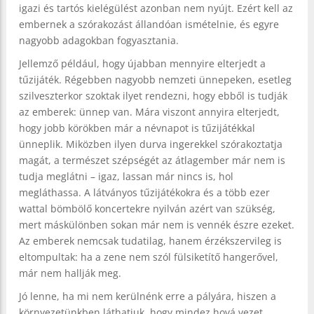
igazi és tartós kielégülést azonban nem nyújt. Ezért kell az
embernek a szórakozást állandóan ismételnie, és egyre
nagyobb adagokban fogyasztania.
Jellemző például, hogy újabban mennyire elterjedt a
tűzijáték. Régebben nagyobb nemzeti ünnepeken, esetleg
szilveszterkor szoktak ilyet rendezni, hogy ebből is tudják
az emberek: ünnep van. Mára viszont annyira elterjedt,
hogy jobb körökben már a névnapot is tűzijátékkal
ünneplik. Miközben ilyen durva ingerekkel szórakoztatja
magát, a természet szépségét az átlagember már nem is
tudja meglátni – igaz, lassan már nincs is, hol
megláthassa. A látványos tűzijátékokra és a több ezer
wattal bömbölő koncertekre nyilván azért van szükség,
mert máskülönben sokan már nem is vennék észre ezeket.
Az emberek nemcsak tudatilag, hanem érzékszervileg is
eltompultak: ha a zene nem szól fülsiketítő hangerővel,
már nem hallják meg.
Jó lenne, ha mi nem kerülnénk erre a pályára, hiszen a
környezetünkben láthatjuk, hogy mindez hová vezet.