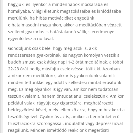
hagyjuk, és ilyenkor a mindennapok mocsarába és
homályába, világi életünk megszokásaiba és kínlódásába
merülünk, ha hibás motivációkat engedünk
elhatalmasodni magunkon, akkor a meditációban végzett
szellemi gyakorlás is hatástalanná válik, s eredménye
egyenlő lesz a nullával.
Gondoljunk csak bele, hogy még azok is, akik
rendszeresen gyakorolnak, és nagyon komolyan veszik a
buddhizmust, csak átlag napi 1-2 órát meditálnak, a többi
22-23 órát pedig másfajta cselekvéssel töltik ki. Azonban
amikor nem meditálunk, akkor is gyakorolunk valamit:
minden tettünkkel egy adott viselkedési mintát erősítünk
meg. Ez még olyankor is így van, amikor nem tudatosan
teszünk valamit, hanem öntudatlanul cselekszünk. Amikor
például valaki rágyújt egy cigarettára, meghatározott
beidegződést követ, mely jellemző arra, hogy mihez kezd a
feszültségeivel. Gyakorlás az is, amikor a bennünket érő
frusztrációkra szorongással, indulattal vagy depresszióval
reagálunk. Minden ismétlődő reakciónk megerősíti