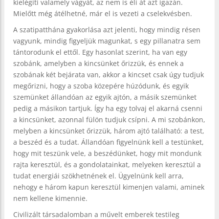
kielégíti valamely vágyát, az nem is éli át azt igazán.
Mielőtt még átélhetné, már el is vezeti a cselekvésben.
A szatipatthána gyakorlása azt jelenti, hogy mindig résen
vagyunk, mindig figyeljük magunkat, s egy pillanatra sem
tántorodunk el ettől. Egy hasonlat szerint, ha van egy
szobánk, amelyben a kincsünket őrizzük, és ennek a
szobának két bejárata van, akkor a kincset csak úgy tudjuk
megőrizni, hogy a szoba közepére húzódunk, és egyik
szemünket állandóan az egyik ajtón, a másik szemünket
pedig a másikon tartjuk. Így ha egy tolvaj el akarná csenni
a kincsünket, azonnal fülön tudjuk csípni. A mi szobánkon,
melyben a kincsünket őrizzük, három ajtó található: a test,
a beszéd és a tudat. Állandóan figyelnünk kell a testünket,
hogy mit teszünk vele, a beszédünket, hogy mit mondunk
rajta keresztül, és a gondolatainkat, melyeken keresztül a
tudat energiái szökhetnének el. Ügyelnünk kell arra,
nehogy e három kapun keresztül kimenjen valami, aminek
nem kellene kimennie.
Civilizált társadalomban a művelt emberek testileg