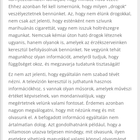
Ehhez azonban fel kell ismernünk, hogy milyen „drogok”
veszélyeztetnek bennünket. Az, hogy nem élünk drogokkal,
nem csak azt jelenti, hogy esténként nem szívunk
marihuánás cigarettát, vagy nem isszuk holtrészegre
magunkat. Nemcsak kémiai úton ható drogok léteznek
ugyanis, hanem olyanok is, amelyek az érzékszerveinken
keresztül befolyásolnak bennünket. Ne vegyünk tehát
magunkhoz olyan információt, amelyről tudjuk, hogy
függőséget okoz, és megzavarja tudatunk tisztaságát!
Ez nem azt jelenti, hogy egyáltalán nem szabad tévét
nézni. A televízión keresztül is juthatunk hasznos
információkhoz, s vannak olyan műsorok, amelyek művészi
értéket képviselnek, van mondanivalójuk, vagy
megértetnek velünk valami fontosat. Érdemes azonban
nagyon megválogatni, hogy mit nézünk meg és mit
olvasunk el. A befogadott információ egyáltalán nem
ártalmatlan dolog. Azt gondolhatnánk például, hogy a
villamoson utazva teljesen mindegy, mit olvasunk, ilyen
esetekre vihetünk magunkkal valami könnyű olvasmányt