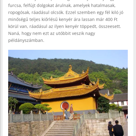
furcsa, felfújt dolgokat árulnak, amelyek hatalmasak,
ropogósak, ráadásul olcsók. Ezzel szemben egy fél kiló jó
minőségű teljes kiőrlésű kenyér ára lassan már 400 Ft
körül van, ráadásul az ilyen kenyér töppedt, összeesett.
Naná, hogy nem ezt az utóbbit veszik nagy
példányszámban.