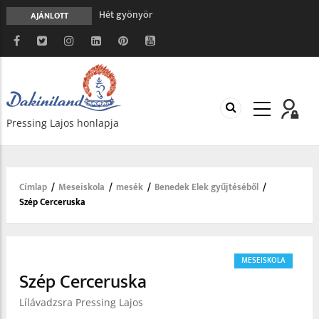
A gondolatok átalakításának nyolc versszaka
AJÁNLOTT
Meghalni teljesen biztonságos
Minden más, mint aminek látszik
Vég nélküli leborulás
Hét gyönyör
Pressing Lajos honlapja
Címlap
/
Meseiskola
/
mesék
/
Benedek Elek gyűjtéséből
/
Morzsa
Szép Cerceruska
MESEISKOLA
Szép Cerceruska
Lílávadzsra Pressing Lajos