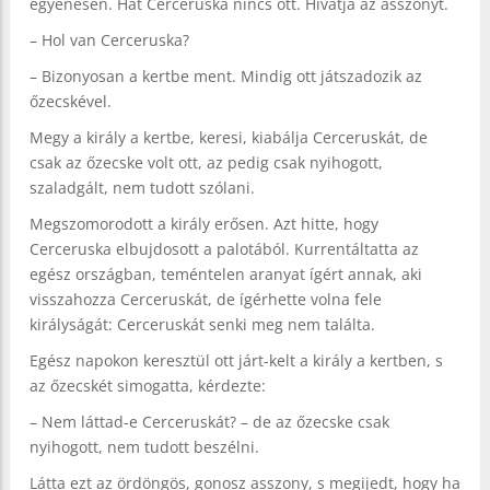
egyenesen. Hát Cerceruska nincs ott. Hívatja az asszonyt.
– Hol van Cerceruska?
– Bizonyosan a kertbe ment. Mindig ott játszadozik az
őzecskével.
Megy a király a kertbe, keresi, kiabálja Cerceruskát, de
csak az őzecske volt ott, az pedig csak nyihogott,
szaladgált, nem tudott szólani.
Megszomorodott a király erősen. Azt hitte, hogy
Cerceruska elbujdosott a palotából. Kurrentáltatta az
egész országban, teméntelen aranyat ígért annak, aki
visszahozza Cerceruskát, de ígérhette volna fele
királyságát: Cerceruskát senki meg nem találta.
Egész napokon keresztül ott járt-kelt a király a kertben, s
az őzecskét simogatta, kérdezte:
– Nem láttad-e Cerceruskát? – de az őzecske csak
nyihogott, nem tudott beszélni.
Látta ezt az ördöngös, gonosz asszony, s megijedt, hogy ha