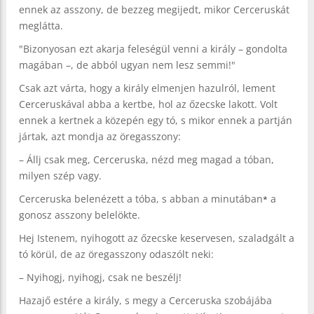
ennek az asszony, de bezzeg megijedt, mikor Cerceruskát
meglátta.
"Bizonyosan ezt akarja feleségül venni a király – gondolta
magában –, de abból ugyan nem lesz semmi!"
Csak azt várta, hogy a király elmenjen hazulról, lement
Cerceruskával abba a kertbe, hol az őzecske lakott. Volt
ennek a kertnek a közepén egy tó, s mikor ennek a partján
jártak, azt mondja az öregasszony:
– Állj csak meg, Cerceruska, nézd meg magad a tóban,
milyen szép vagy.
Cerceruska belenézett a tóba, s abban a minutában
a
*
gonosz asszony belelökte.
Hej Istenem, nyihogott az őzecske keservesen, szaladgált a
tó körül, de az öregasszony odaszólt neki:
– Nyihogj, nyihogj, csak ne beszélj!
Hazajő estére a király, s megy a Cerceruska szobájába