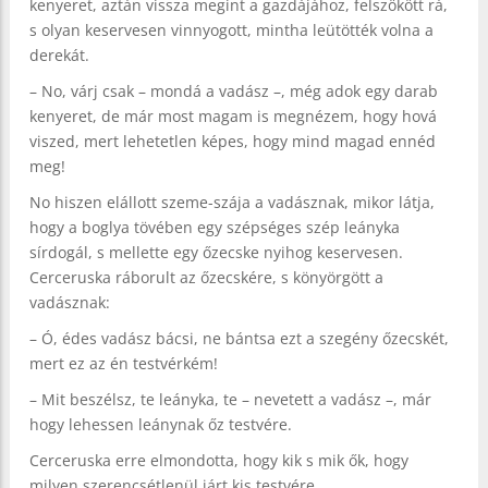
kenyeret, aztán vissza megint a gazdájához, felszökött rá,
s olyan keservesen vinnyogott, mintha leütötték volna a
derekát.
– No, várj csak – mondá a vadász –, még adok egy darab
kenyeret, de már most magam is megnézem, hogy hová
viszed, mert lehetetlen képes, hogy mind magad ennéd
meg!
No hiszen elállott szeme-szája a vadásznak, mikor látja,
hogy a boglya tövében egy szépséges szép leányka
sírdogál, s mellette egy őzecske nyihog keservesen.
Cerceruska ráborult az őzecskére, s könyörgött a
vadásznak:
– Ó, édes vadász bácsi, ne bántsa ezt a szegény őzecskét,
mert ez az én testvérkém!
– Mit beszélsz, te leányka, te – nevetett a vadász –, már
hogy lehessen leánynak őz testvére.
Cerceruska erre elmondotta, hogy kik s mik ők, hogy
milyen szerencsétlenül járt kis testvére.