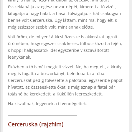
összekiabálja az egész udvar népét, kimereti a tó vizét,
kifogatja a nagy halat, a hasát fölvágatja, s hát csakugyan
benne volt Cerceruska. Úgy láttam, mint ma, hogy élt, s
még százszor szebb volt, mint annak előtte.
Volt öröm, de milyen! A kicsi őzecske is akkorákat ugrott
örömében, hogy egyszer csak keresztülbucskázott a fején,
s hopp! hallgassatok ide! egyszeribe visszaváltozott
leánykának.
Eközben a tó ismét megtelt vízzel. No, ha megtelt, a király
meg is fogatta a boszorkányt, beledobatta a tóba.
Cerceruskát pedig fölvezette a palotába, egyszeribe papot
hívatott, az összeeskette őket, s még aznap a fiatal pár
tojáshéjba kerekedett, a Küküllőn leereszkedett.
Ha kiszállnak, legyenek a ti vendégeitek.
_______________________________________
Cerceruska (rajzfilm)