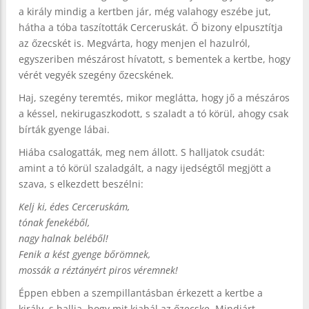
a király mindig a kertben jár, még valahogy eszébe jut,
hátha a tóba taszították Cerceruskát. Ő bizony elpusztítja
az őzecskét is. Megvárta, hogy menjen el hazulról,
egyszeriben mészárost hívatott, s bementek a kertbe, hogy
vérét vegyék szegény őzecskének.
Haj, szegény teremtés, mikor meglátta, hogy jő a mészáros
a késsel, nekirugaszkodott, s szaladt a tó körül, ahogy csak
bírták gyenge lábai.
Hiába csalogatták, meg nem állott. S halljatok csudát:
amint a tó körül szaladgált, a nagy ijedségtől megjött a
szava, s elkezdett beszélni:
Kelj ki, édes Cerceruskám,
tónak fenekéből,
nagy halnak beléből!
Fenik a kést gyenge bőrömnek,
mossák a réztányért piros véremnek!
Éppen ebben a szempillantásban érkezett a kertbe a
király, s hallja, hogy mit kiabál az őzecske. Mindjárt