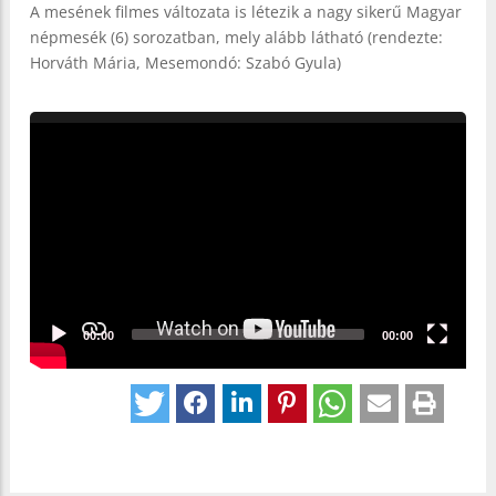
A mesének filmes változata is létezik a nagy sikerű Magyar
népmesék (6) sorozatban, mely alább látható (rendezte:
Horváth Mária, Mesemondó: Szabó Gyula)
Video
Player
00:00
00:00