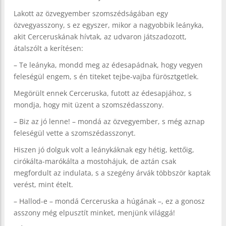
Lakott az özvegyember szomszédságában egy
özvegyasszony, s ez egyszer, mikor a nagyobbik leányka,
akit Cerceruskának hívtak, az udvaron játszadozott,
átalszólt a kerítésen:
– Te leányka, mondd meg az édesapádnak, hogy vegyen
feleségül engem, s én titeket tejbe-vajba fürösztgetlek.
Megörült ennek Cerceruska, futott az édesapjához, s
mondja, hogy mit üzent a szomszédasszony.
– Biz az jó lenne! – mondá az özvegyember, s még aznap
feleségül vette a szomszédasszonyt.
Hiszen jó dolguk volt a leánykáknak egy hétig, kettőig,
cirókálta-marókálta a mostohájuk, de aztán csak
megfordult az indulata, s a szegény árvák többször kaptak
verést, mint ételt.
– Hallod-e – mondá Cerceruska a húgának –, ez a gonosz
asszony még elpusztít minket, menjünk világgá!