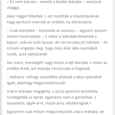
– Én nem bánom – mondá a kisebb leányka –, menjünk
világgá.
Jókor reggel fölkeltek, s azt mondták a mostohájuknak,
hogy eprészni mennek az erdőbe, ha eleresztené.
– Csak menjetek – mondotta az asszony –, úgysem veszem
semmi hasznotokat. – S mikor a leánykák kimentek a
kapun, utánuk szólt lassan, de Cerceruska jól hallotta: – Az
Úristen engedje meg, hogy mely állat lába nyomából
isztok, azzá változzatok!
Na, ment, mendegélt nagy búsan a két leányka, s mikor az
erdőbe értek, azt mondja Cerceruska a húgának:
– Hallod-e, nehogy valamiféle állatnak a lába nyomából
igyál, akárhogy megszomjúhozzál!
A kicsi leányka megígérte, s azzal eprészni kezdettek.
Szedegették az epret, egymásra nem is gondoltak, s
lassankint, egyik erre, másik arra, elbódorogtak.
*
Egyszerre csak erősen megszomjazott a kicsi leányka, de