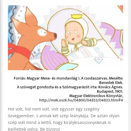
Forrás: Magyar Mese- és mondavilág I. A csodaszarvas. Mesélte:
Benedek Elek.
A szöveget gondozta és a Szómagyarázót írta: Kovács Ágnes.
Budapest, 1901.
Magyar Elektronikus Könyvtár,
http://mek.oszk.hu/04800/04833/04833.htm#4
Hol volt, hol nem volt, volt egyszer egy szegény
özvegyember, s annak két szép leánykája. De aztán olyan
szép volt mind a kettő, hogy királykisasszonyoknak is
beillettek volna. Be bizony!