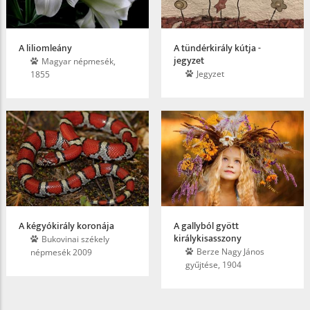
A liliomleány
A tündérkirály kútja -
jegyzet
Magyar népmesék,
Jegyzet
1855
A kégyókirály koronája
A gallyból gyött
királykisasszony
Bukovinai székely
Berze Nagy János
népmesék 2009
gyűjtése, 1904