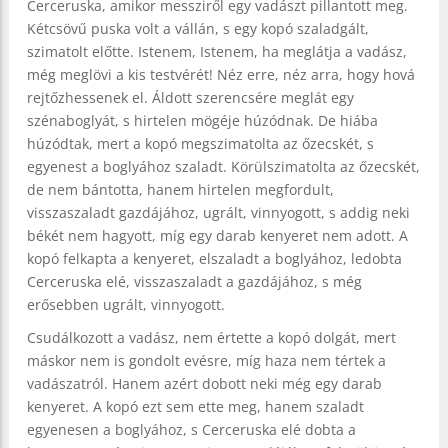
Cerceruska, amikor messziről egy vadászt pillantott meg.
Kétcsövű puska volt a vállán, s egy kopó szaladgált,
szimatolt előtte. Istenem, Istenem, ha meglátja a vadász,
még meglövi a kis testvérét! Néz erre, néz arra, hogy hová
rejtőzhessenek el. Áldott szerencsére meglát egy
szénaboglyát, s hirtelen mögéje húzódnak. De hiába
húzódtak, mert a kopó megszimatolta az őzecskét, s
egyenest a boglyához szaladt. Körülszimatolta az őzecskét,
de nem bántotta, hanem hirtelen megfordult,
visszaszaladt gazdájához, ugrált, vinnyogott, s addig neki
békét nem hagyott, míg egy darab kenyeret nem adott. A
kopó felkapta a kenyeret, elszaladt a boglyához, ledobta
Cerceruska elé, visszaszaladt a gazdájához, s még
erősebben ugrált, vinnyogott.
Csudálkozott a vadász, nem értette a kopó dolgát, mert
máskor nem is gondolt evésre, míg haza nem tértek a
vadászatról. Hanem azért dobott neki még egy darab
kenyeret. A kopó ezt sem ette meg, hanem szaladt
egyenesen a boglyához, s Cerceruska elé dobta a