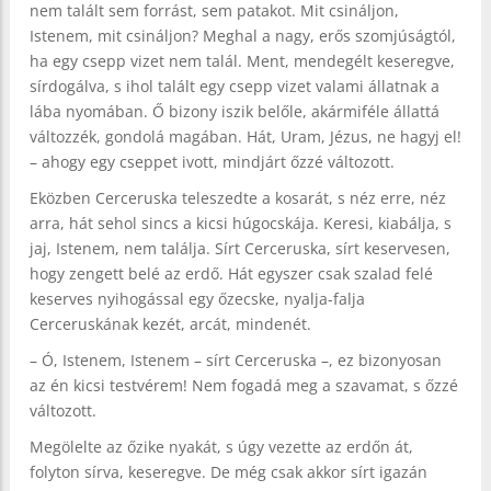
nem talált sem forrást, sem patakot. Mit csináljon,
Istenem, mit csináljon? Meghal a nagy, erős szomjúságtól,
ha egy csepp vizet nem talál. Ment, mendegélt keseregve,
sírdogálva, s ihol talált egy csepp vizet valami állatnak a
lába nyomában. Ő bizony iszik belőle, akármiféle állattá
változzék, gondolá magában. Hát, Uram, Jézus, ne hagyj el!
– ahogy egy cseppet ivott, mindjárt őzzé változott.
Eközben Cerceruska teleszedte a kosarát, s néz erre, néz
arra, hát sehol sincs a kicsi húgocskája. Keresi, kiabálja, s
jaj, Istenem, nem találja. Sírt Cerceruska, sírt keservesen,
hogy zengett belé az erdő. Hát egyszer csak szalad felé
keserves nyihogással egy őzecske, nyalja-falja
Cerceruskának kezét, arcát, mindenét.
– Ó, Istenem, Istenem – sírt Cerceruska –, ez bizonyosan
az én kicsi testvérem! Nem fogadá meg a szavamat, s őzzé
változott.
Megölelte az őzike nyakát, s úgy vezette az erdőn át,
folyton sírva, keseregve. De még csak akkor sírt igazán