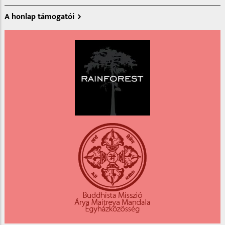
A honlap támogatói