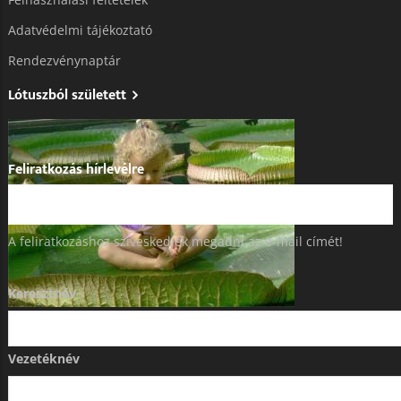
Adatvédelmi tájékoztató​
Rendezvénynaptár
Lótuszból született
Feliratkozás hírlevélre
A feliratkozáshoz szíveskedjék megadni az e-mail címét!
Keresztnév
Vezetéknév