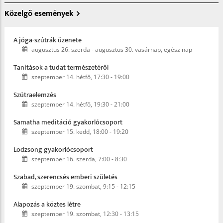
Közelgő események
A jóga-szútrák üzenete
augusztus 26. szerda
-
augusztus 30. vasárnap, egész nap
Tanítások a tudat természetéről
szeptember 14. hétfő, 17:30
-
19:00
Szútraelemzés
szeptember 14. hétfő, 19:30
-
21:00
Samatha meditáció gyakorlócsoport
szeptember 15. kedd, 18:00
-
19:20
Lodzsong gyakorlócsoport
szeptember 16. szerda, 7:00
-
8:30
Szabad, szerencsés emberi születés
szeptember 19. szombat, 9:15
-
12:15
Alapozás a köztes létre
szeptember 19. szombat, 12:30
-
13:15