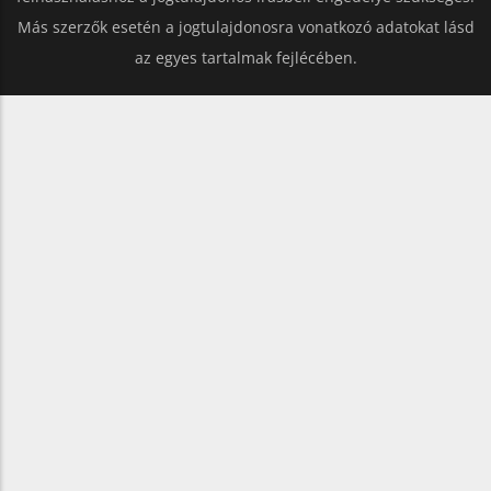
Más szerzők esetén a jogtulajdonosra vonatkozó adatokat lásd
az egyes tartalmak fejlécében.