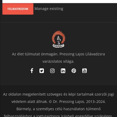
Manage existing
Az élet túlmutat önmagán. Pressing Lajos Lílávadzsra
varázslatos világa.
Az oldalon megjelenített szöveges és képi tartalmak szerzői jogi
védelem alatt állnak. © Dr. Pressing Lajos, 2013–2024.
Bármely, a személyes célú használaton túlmenő
felhasználáshoz a jogtulajdonos írásbeli engedélye szükséges.