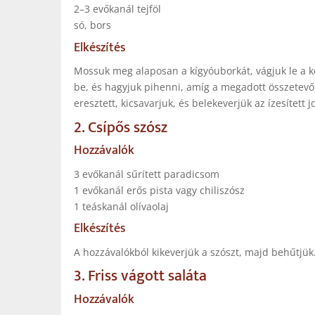
2–3 evőkanál tejföl
só, bors
Elkészítés
Mossuk meg alaposan a kígyóuborkát, vágjuk le a két
be, és hagyjuk pihenni, amíg a megadott összetevők
eresztett, kicsavarjuk, és belekeverjük az ízesített
2. Csípős szósz
Hozzávalók
3 evőkanál sűrített paradicsom
1 evőkanál erős pista vagy chiliszósz
1 teáskanál olívaolaj
Elkészítés
A hozzávalókból kikeverjük a szószt, majd behűtjük
3. Friss vágott saláta
Hozzávalók