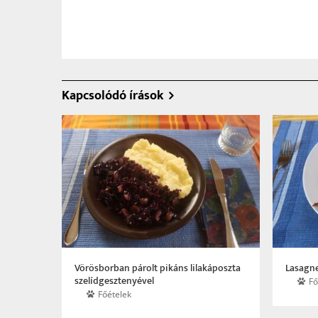
Kapcsolódó írások
Vörösborban párolt pikáns lilakáposzta
Lasagn
szelíd­gesztenyével
Fő
Főételek