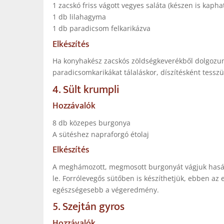
1 zacskó friss vágott vegyes saláta (készen is kapha
1 db lilahagyma
1 db paradicsom felkarikázva
Elkészítés
Ha konyhakész zacskós zöldségkeverékből dolgozunk
paradicsomkarikákat tálaláskor, díszítésként tesszü
4. Sült krumpli
Hozzávalók
8 db közepes burgonya
A sütéshez napraforgó étolaj
Elkészítés
A meghámozott, megmosott burgonyát vágjuk hasáb
le. Forrólevegős sütőben is készíthetjük, ebben az
egészségesebb a végeredmény.
5. Szejtán gyros
Hozzávalók