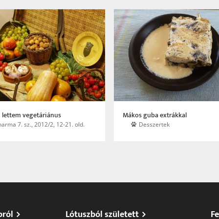
 lettem vegetáriánus
Mákos guba extrákkal
arma 7. sz., 2012/2, 12-21. old.
Desszertek
pról
Lótuszból született
Fe