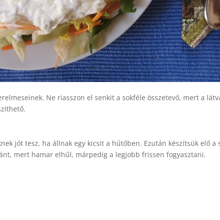
erelmeseinek. Ne riasszon el senkit a sokféle összetevő, mert a lát
zíthető.
nek jót tesz, ha állnak egy kicsit a hűtőben. Ezután készítsük elő a s
tánt, mert hamar elhűl, márpedig a legjobb frissen fogyasztani.