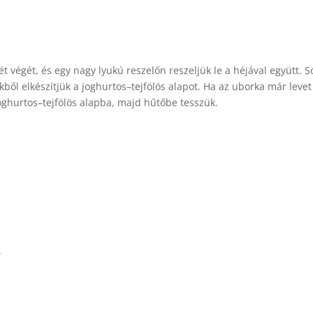
 végét, és egy nagy lyukú reszelőn reszeljük le a héjával együtt. 
ből elkészítjük a joghurtos–tejfölös alapot. Ha az uborka már levet
 joghurtos–tejfölös alapba, majd hűtőbe tesszük.
.