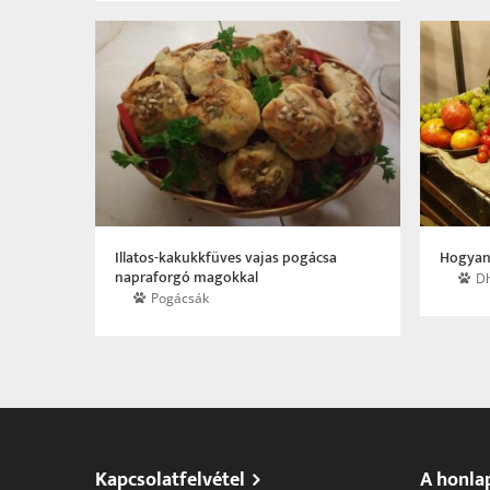
Illatos-kakukkfüves vajas pogácsa
Hogyan
napraforgó magokkal
Dh
Pogácsák
Kapcsolatfelvétel
A honla