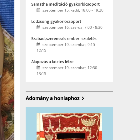
Samatha meditáció gyakorlócsoport
szeptember 15. kedd, 18:00
-
19:20
Lodzsong gyakorlócsoport
szeptember 16. szerda, 7:00
-
8:30
Szabad, szerencsés emberi születés
szeptember 19. szombat, 9:15
-
12:15
Alapozás a köztes létre
szeptember 19. szombat, 12:30
-
13:15
Adomány a honlaphoz