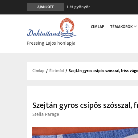
Hét gyönyör
AJÁNLOTT
A gondolatok átalakításának nyolc ver
Main
Meghalni teljesen biztonságos
navigation
CÍMLAP
TÉMAKÖRÖK
Minden más, mint aminek látszik
Vég nélküli leborulás
Pressing Lajos honlapja
Címlap
/
Életmód
/
Szejtán gyros csípős szósszal, friss vágo
Morzsa
Szejtán gyros csípős szósszal, f
Stella Parage