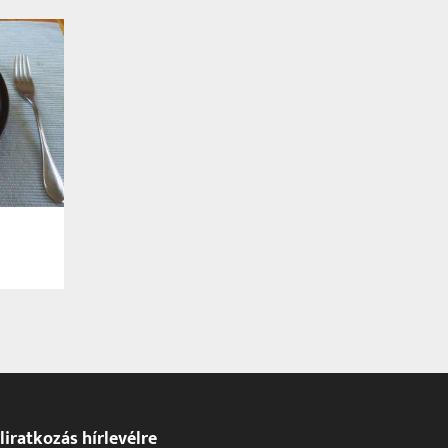
liratkozás hírlevélre