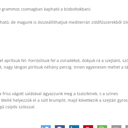
00 grammos csomagban kapható a bioboltokban)
ható, de magunk is összeállíthatjuk mediterrán zöldfűszerekből ízl
 aprítsuk fel. Forrósítsuk fel a zsiradékot, dobjuk rá a szejtánt, sz
tt, nagy lángon pirítsuk néhány percig. Innen egyenesen mehet a t
 friss vágott salátával ágyazzunk meg a tzatzikinek, s a színes
Mellé helyezzük el a sült krumplit, majd következik a szejtán gyros
gű csípős szósszal.