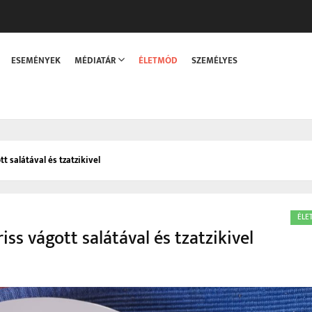
sszaka
ESEMÉNYEK
MÉDIATÁR
ÉLETMÓD
SZEMÉLYES
tt salátával és tzatzikivel
ÉLE
riss vágott salátával és tzatzikivel