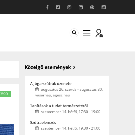
Közelgő események
A jóga-szútrák üzenete
augusztus 26. szerda
-
augusztus 30.
TMÓD
vasárnap, egész nap
Tanítások a tudat természetéről
szeptember 14. hétfő, 17:30
-
19:00
Szútraelemzés
szeptember 14. hétfő, 19:30
-
21:00