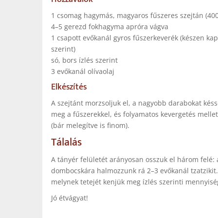
1 csomag hagymás, magyaros fűszeres szejtán (4
4–5 gerezd fokhagyma apróra vágva
1 csapott evőkanál gyros fűszerkeverék (készen kap
szerint)
só, bors ízlés szerint
3 evőkanál olívaolaj
Elkészítés
A szejtánt morzsoljuk el, a nagyobb darabokat késsel
meg a fűszerekkel, és folyamatos kevergetés melle
(bár melegítve is finom).
Tálalás
A tányér felületét arányosan osszuk el három felé: a
dombocskára halmozzunk rá 2–3 evőkanál tzatzikit. 
melynek tetejét kenjük meg ízlés szerinti mennyisé
Jó étvágyat!