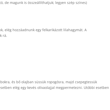
tó, de magunk is összeállíthatjuk; legyen szép színes)
, elég hozzáadnunk egy felkarikázott lilahagymát. A
k rá.
okra, és bő olajban süssük ropogósra, majd csepegtessük
 esetben elég egy kevés olívaolajjal megpermetezni. Utóbbi esetben