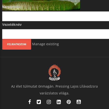
Keresztnév
Vezetéknév
Manage existing
Az élet túlmutat önmagán. Pressing Lajos Lílávadzsra
varázslatos világa.