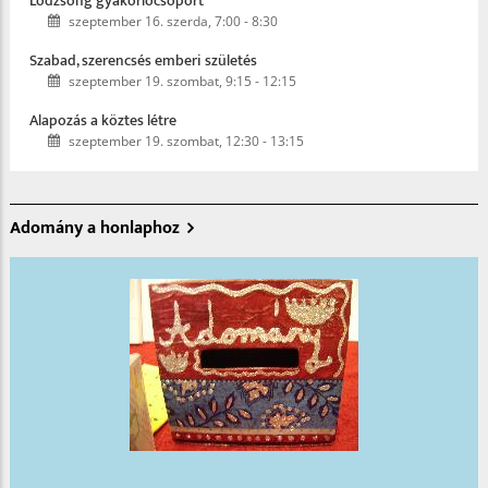
Lodzsong gyakorlócsoport
szeptember 16. szerda, 7:00
-
8:30
Szabad, szerencsés emberi születés
szeptember 19. szombat, 9:15
-
12:15
Alapozás a köztes létre
szeptember 19. szombat, 12:30
-
13:15
Adomány a honlaphoz