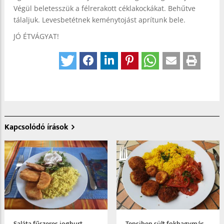
Végül beletesszük a félrerakott céklakockákat. Behűtve
tálaljuk. Levesbetétnek keménytojást aprítunk bele.
JÓ ÉTVÁGYAT!
Kapcsolódó írások
Saláta fűszeres joghurt
Tepsiben sült fokhagymás