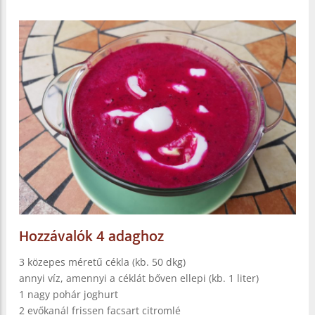
Hozzávalók 4 adaghoz
3 közepes méretű cékla (kb. 50 dkg)
annyi víz, amennyi a céklát bőven ellepi (kb. 1 liter)
1 nagy pohár joghurt
2 evőkanál frissen facsart citromlé