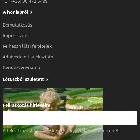
(+36) 30 472 5488
A honlapról
Bemutatkozás
Impresszum
Felhasználási feltételek
Adatvédelmi tájékoztató​
Rendezvénynaptár
Lótuszból született
Feliratkozás hírlevélre
A feliratkozáshoz szíveskedjék megadni az e-mail címét!