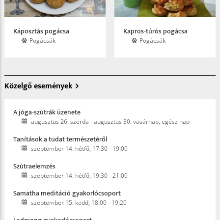
Káposztás pogácsa
Kapros-túrós pogácsa
Pogácsák
Pogácsák
Közelgő események
A jóga-szútrák üzenete
augusztus 26. szerda
-
augusztus 30. vasárnap, egész nap
Tanítások a tudat természetéről
szeptember 14. hétfő, 17:30
-
19:00
Szútraelemzés
szeptember 14. hétfő, 19:30
-
21:00
Samatha meditáció gyakorlócsoport
szeptember 15. kedd, 18:00
-
19:20