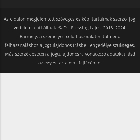
Az oldalon megjelenített szöveges és képi tartalmak szerzői jogi
védelem alatt állnak. © Dr. Pressing Lajos, 2013–2024.
Bármely, a személyes célú használaton túlmenő
felhasználáshoz a jogtulajdonos írásbeli engedélye szükséges.
Más szerzők esetén a jogtulajdonosra vonatkozó adatokat lásd
az egyes tartalmak fejlécében.