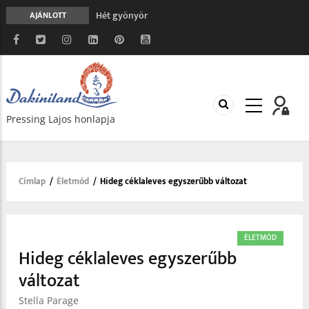
Hét gyönyör
AJÁNLOTT
A gondolatok átalakításának nyolc versszaka
Meghalni teljesen biztonságos
Minden más, mint aminek látszik
Vég nélküli leborulás
Pressing Lajos honlapja
Címlap
/
Életmód
/
Hideg céklaleves egyszerűbb változat
Morzsa
ÉLETMÓD
Hideg céklaleves egyszerűbb
változat
Stella Parage