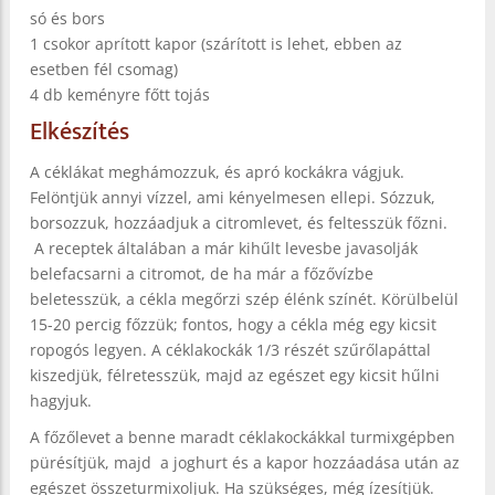
só és bors
1 csokor aprított kapor (szárított is lehet, ebben az
esetben fél csomag)
4 db keményre főtt tojás
Elkészítés
A céklákat meghámozzuk, és apró kockákra vágjuk.
Felöntjük annyi vízzel, ami kényelmesen ellepi. Sózzuk,
borsozzuk, hozzáadjuk a citromlevet, és feltesszük főzni.
A receptek általában a már kihűlt levesbe javasolják
belefacsarni a citromot, de ha már a főzővízbe
beletesszük, a cékla megőrzi szép élénk színét. Körülbelül
15-20 percig főzzük; fontos, hogy a cékla még egy kicsit
ropogós legyen. A céklakockák 1/3 részét szűrőlapáttal
kiszedjük, félretesszük, majd az egészet egy kicsit hűlni
hagyjuk.
A főzőlevet a benne maradt céklakockákkal turmixgépben
pürésítjük, majd a joghurt és a kapor hozzáadása után az
egészet összeturmixoljuk. Ha szükséges, még ízesítjük.