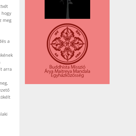
ttvá
t
, hogy
ez meg
dés a
yikének
n
t arra
-
meg,
ezető
tökélt
laki