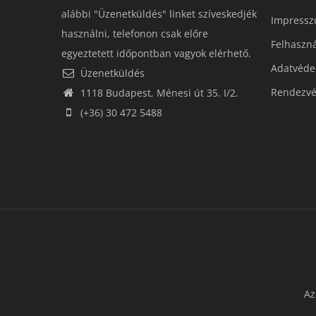
alábbi "Üzenetküldés" linket szíveskedjék
Impress
használni, telefonon csak előre
Felhaszná
egyeztetett időpontban vagyok elérhető.
Adatvédel
Üzenetküldés
Rendezvé
1118 Budapest, Ménesi út 35. I/2.
(+36) 30 472 5488
Az