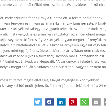
is benne van. A halál nélkül nincs születés, és a születés nélkül nin
ét, mely szerint a fehér király a tudatos én, a fekete pedig ennek
mi van fényben és mi van az árnyékkal, ahogy Jung nevezte. A királ
 Mert az árnyékunkkal együtt vagyunk teljesek. Az ember: titok. Mé
 ha alkimista vagyok is és arannyá változtatom az emberólmot mag
 A teljesség nem tökéletesség. Az árnyék nagyon megtermékenyítő, m
datos, a tudattalanból születik. Mikor az árnyékén egyesül vagy tal
olyan, mint egy új élet születése. Mert az árnyékban nem csak ros
tásával kezdődik (ivás a forrásból). Később már tudatosabban észl
 Amint ezt Lílávadzsra kiegészíti, "A sárkányok a fekete király, va
amelyek megpróbálják a tudatos ént elpusztítani, vagy ha ez nem m
természeti tattva megfeleltetését, Margit megfejtése könnyebben
 irány x 3 idő (múlt, jelen, jövő) formájában is leképezhető a 24-