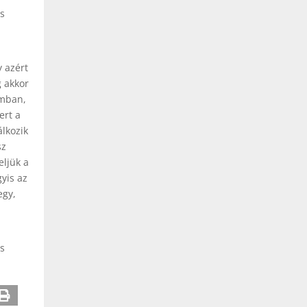
cs
y azért
g akkor
amban,
ert a
álkozik
sz
eljük a
gyis az
egy,
es