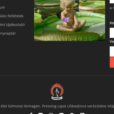
zum
A 
lási feltételek
Ke
mi tájékoztató​
nynaptár
Ve
 élet túlmutat önmagán. Pressing Lajos Lílávadzsra varázslatos vilá