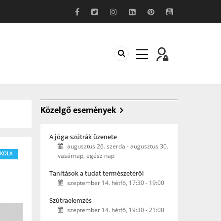
Közelgő események
A jóga-szútrák üzenete
augusztus 26. szerda
-
augusztus 30.
SKOLA
vasárnap, egész nap
Tanítások a tudat természetéről
szeptember 14. hétfő, 17:30
-
19:00
Szútraelemzés
szeptember 14. hétfő, 19:30
-
21:00