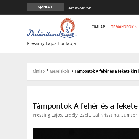
Hét gyönyör
AJÁNLOTT
A gondolatok átalakításának nyolc ver
Main
Meghalni teljesen biztonságos
navigation
CÍMLAP
TÉMAKÖRÖK
Minden más, mint aminek látszik
Vég nélküli leborulás
Pressing Lajos honlapja
Címlap
/
Meseiskola
/
Támpontok A fehér és a fekete kirá
Morzsa
Támpontok A fehér és a fekete
Pressing Lajos, Erdélyi Zsolt, Gál Krisztina, Sumser