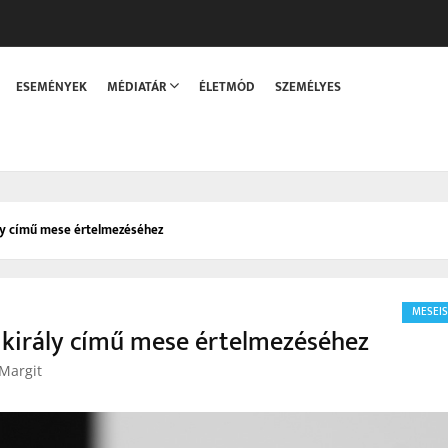
sszaka
ESEMÉNYEK
MÉDIATÁR
ÉLETMÓD
SZEMÉLYES
ly című mese értelmezéséhez
MESEI
 király című mese értelmezéséhez
 Margit