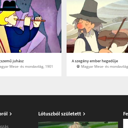
agszemű juhász
A szegény ember hegedűje
gyar Mese- és mondavilág, 1901
Magyar Mese- és mondavilág
pról
Lótuszból született
Fe
ozás