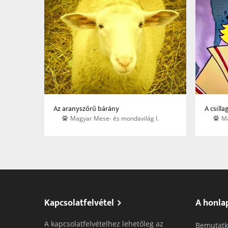
Az aranyszőrű bárány
A csill
Magyar Mese- és mondavilág I.
Ma
Kapcsolatfelvétel
A honla
A kapcsolatfelvételhez lehetőleg az
Bemutatk