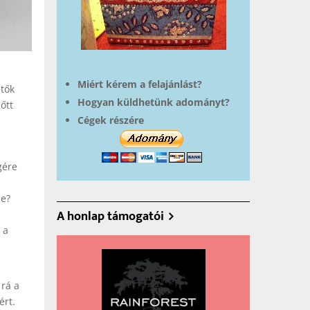
Miért kérem a felajánlást?
etők
Hogyan küldhetünk adományt?
őtt
Cégek részére
gére
ie?
A honlap támogatói
 a
 rá a
ért.