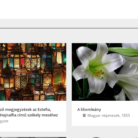
ző megjegyzések az Estefia,
A liliomleány
a, Hajnalfia című székely meséhez
Magyar népmesék, 1855
gyzet