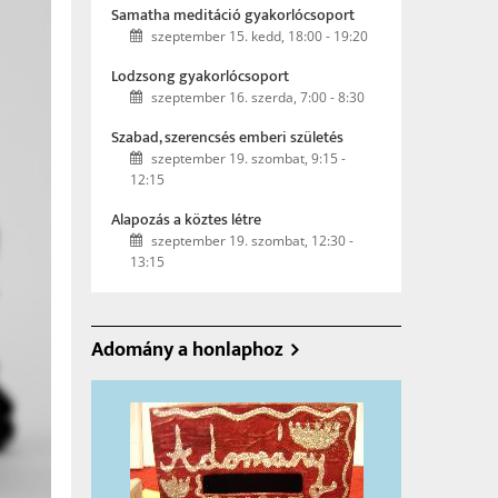
Samatha meditáció gyakorlócsoport
szeptember 15. kedd, 18:00
-
19:20
Lodzsong gyakorlócsoport
szeptember 16. szerda, 7:00
-
8:30
Szabad, szerencsés emberi születés
szeptember 19. szombat, 9:15
-
12:15
Alapozás a köztes létre
szeptember 19. szombat, 12:30
-
13:15
Adomány a honlaphoz