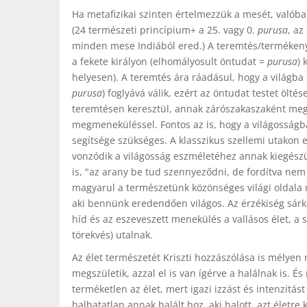
Ha metafizikai szinten értelmezzük a mesét, valóba
(24 természeti princípium+ a 25. vagy 0.
purusa
, az
minden mese Indiából ered.) A teremtés/termékenys
a fekete királyon (elhomályosult öntudat =
purusa
) 
helyesen). A teremtés ára ráadásul, hogy a világba 
purusa
) foglyává válik, ezért az öntudat testet ölt
teremtésen keresztül, annak zárószakaszaként megy
megmeneküléssel. Fontos az is, hogy a világosságb
segítsége szükséges. A klasszikus szellemi utakon e
vonzódik a világosság eszméletéhez annak kiegészül
is, "az arany be tud szennyeződni, de fordítva nem 
magyarul a természetünk közönséges világi oldala m
aki bennünk eredendően világos. Az érzékiség sárká
híd és az eszeveszett menekülés a vallásos élet, a 
törekvés) utalnak.
Az élet természetét Kriszti hozzászólása is mélyen me
megszületik, azzal el is van ígérve a halálnak is. É
terméketlen az élet, mert igazi izzást és intenzitást 
halhatatlan annak halált hoz, aki halott, azt életre k