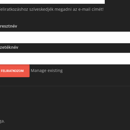
feliratkozáshoz szíveskedjék megadni az e-mail címét!
resztnév
zetéknév
Manage existing
ga.