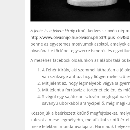
A fehér és a fekete király
című, kedves szlovén népme
http://www.olvasnijo.hu/olvasni.php3?tipus=olv&i
benne az egyetemes motívumok azoktól, amelyek eg
olvasónak e történet egyszerre ismerős és egzotiku
A meséhez facebook oldalunkon az alábbi találós ké
A Fehér Király, aki szemmel láthatóan a jó old
van szüksége ahhoz, hogy fiúgyermeke szüle
Mit jelent az, hogy legmélyebb vágya (a gyerm
Mit jelent a forrásvíz a történet elején, és mi
S végül egy sajátosan szlovén megfogalmazás
savanyú uborkából aranycipellő, még mágiku
Köszönjük a beérkezett kitűnő megfejtéseket, melyek
kulcsot a mese legmélyebb, metafizikai szintű ért
mese lélektani mondanivalójára. Harmadik helyezet