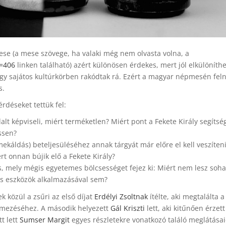
se (a mese szövege, ha valaki még nem olvasta volna, a
d=406
linken található) azért különösen érdekes, mert jól elkülöníth
y sajátos kultúrkörben rakódtak rá. Ezért a magyar népmesén feln
s.
rdéseket tettük fel:
alt képviseli, miért terméketlen? Miért pont a Fekete Király segítsé
ssen?
ekáldás) beteljesüléséhez annak tárgyát már előre el kell veszíten
ért onnan bújik elő a Fekete Király?
, mely mégis egyetemes bölcsességet fejez ki: Miért nem lesz soha
s eszközök alkalmazásával sem?
 közül a zsűri az első díjat
Erdélyi Zsoltnak
ítélte, aki megtalálta a
elmezéséhez. A második helyezett
Gál Kriszti
lett, aki kitűnően érzett
t lett
Sumser Margit
egyes részletekre vonatkozó találó meglátásai