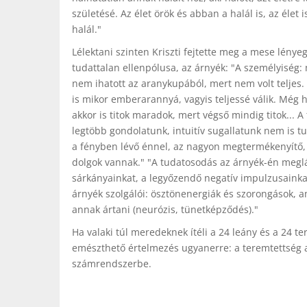
születésé. Az élet örök és abban a halál is, az élet 
halál."
Lélektani szinten Kriszti fejtette meg a mese lényeg
tudattalan ellenpólusa, az árnyék: "A személyiség: 
nem ihatott az aranykupából, mert nem volt teljes.
is mikor emberarannyá, vagyis teljessé válik. Még
akkor is titok maradok, mert végső mindig titok...
legtöbb gondolatunk, intuitív sugallatunk nem is tu
a fényben lévő énnel, az nagyon megtermékenyítő, 
dolgok vannak." "A tudatosodás az árnyék-én meglá
sárkányainkat, a legyőzendő negatív impulzusainkat."
árnyék szolgálói: ösztönenergiák és szorongások, 
annak ártani (neurózis, tünetképződés)."
Ha valaki túl meredeknek ítéli a 24 leány és a 24 
emészthető értelmezés ugyanerre: a teremtettség a 8
számrendszerbe.