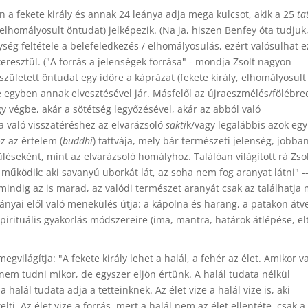
n a fekete király és annak 24 leánya adja mega kulcsot, akik a 25
ta
 elhomályosult öntudat) jelképezik. (Na ja, hiszen Benfey óta tudjuk
ég feltétele a belefeledkezés / elhomályosulás, ezért valósulhat 
keresztül. ("A forrás a jelenségek forrása" - mondja Zsolt nagyon
született öntudat egy időre a káprázat (fekete király, elhomályosult
ése egyben annak elvesztésével jár. Másfelől az újraeszmélés/fölébre
 végbe, akár a sötétség legyőzésével, akár az abból való
a való visszatéréshez az elvarázsoló
sakti
k/vagy legalábbis azok eg
z az értelem (
buddhi
) tattvája, mely bár természeti jelenség, jobba
éseként, mint az elvarázsoló homályhoz. Találóan világított rá Zsol
működik: aki savanyú uborkát lát, az soha nem fog aranyat látni" -
indig az is marad, az valódi természet aranyát csak az találhatja 
nyai elől való menekülés útja: a kápolna és harang, a patakon átv
spirituális gyakorlás módszereire (ima, mantra, határok átlépése, el
gvilágítja: "A fekete király lehet a halál, a fehér az élet. Amikor va
s nem tudni mikor, de egyszer eljön értünk. A halál tudata nélkül
a halál tudata adja a tetteinknek. Az élet vize a halál vize is, aki
elti. Az élet vize a forrás, mert a halál nem az élet ellentéte, csak a