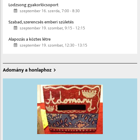
Lodzsong gyakorlócsoport
szeptember 16. szerda, 7:00
-
8:30
Szabad, szerencsés emberi születés
szeptember 19. szombat, 9:15
-
12:15
Alapozás a köztes létre
szeptember 19. szombat, 12:30
-
13:15
Adomány a honlaphoz