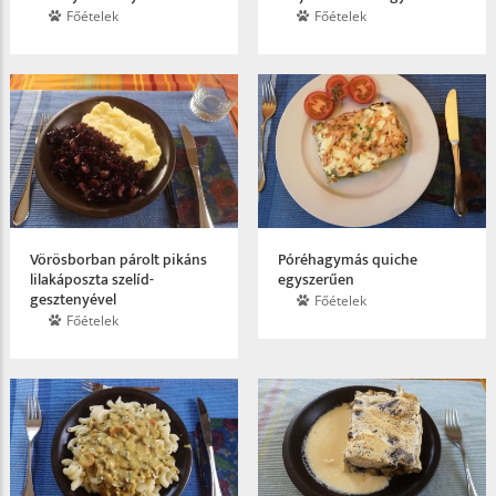
Főételek
Főételek
Vörösborban párolt pikáns
Póréhagymás quiche
lilakáposzta szelíd­
egyszerűen
gesztenyével
Főételek
Főételek