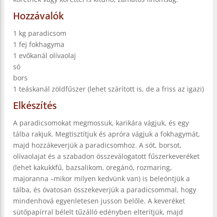
Hozzávalók
1 kg paradicsom
1 fej fokhagyma
1 evőkanál olívaolaj
só
bors
1 teáskanál zöldfűszer (lehet szárított is, de a friss az igazi)
Elkészítés
A paradicsomokat megmossuk, karikára vágjuk, és egy
tálba rakjuk. Megtisztítjuk és apróra vágjuk a fokhagymát,
majd hozzákeverjük a paradicsomhoz. A sót, borsot,
olívaolajat és a szabadon összeválogatott fűszerkeveréket
(lehet kakukkfű, bazsalikom, oregánó, rozmaring,
majoranna –mikor milyen kedvünk van) is beleöntjük a
tálba, és óvatosan összekeverjük a paradicsommal, hogy
mindenhová egyenletesen jusson belőle. A keveréket
sütőpapírral bélelt tűzálló edényben elterítjük, majd