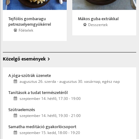
Tejfölös gombaragu
Mákos guba extrákkal
petrezselyemgyökérrel
Desszertek
Főételek
Közelgő események
A jóga-szútrák üzenete
augusztus 26. szerda
-
augusztus 30. vasárnap, egész nap
Tanítások a tudat természetéről
szeptember 14. hétfő, 17:30
-
19:00
Szútraelemzés
szeptember 14. hétfő, 19:30
-
21:00
Samatha meditáció gyakorlócsoport
szeptember 15. kedd, 18:00
-
19:20