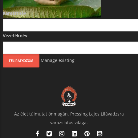
Keresztnév
Vezetéknév
Manage existing
Az élet túlmutat önmagán. Pressing Lajos Lílávadzsra
varázslatos világa.