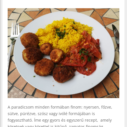
A paradicsom minden formában finom: nyersen, főzve,
sütve, pürézve, szósz vagy ivólé formájában is
fogyasztható. Íme egy gyors és egyszerű recept, amely
köretnek vagy körettel is kitűnő, zamatos finomság.