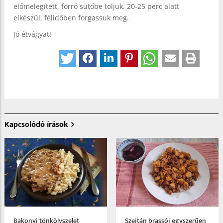
előmelegített, forró sütőbe toljuk. 20-25 perc alatt
elkészül, félidőben forgassuk meg.
Jó étvágyat!
Kapcsolódó írások
Bakonyi tönkölyszelet
Szejtán brassói egyszerűen