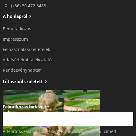
(+36) 30 472 5488
A honlapról
Bemutatkozás
Impresszum
Felhasználási feltételek
Adatvédelmi tájékoztató​
Rendezvénynaptár
Lótuszból született
Feliratkozás hírlevélre
A feliratkozáshoz szíveskedjék megadni az e-mail címét!