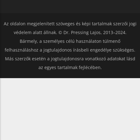
Az oldalon megjelenített szöveges és képi tartalmak szerzői jogi
védelem alatt állnak. © Dr. Pressing Lajos, 2013–2024.
Bármely, a személyes célú használaton túlmenő
felhasználáshoz a jogtulajdonos írásbeli engedélye szükséges.
Más szerzők esetén a jogtulajdonosra vonatkozó adatokat lásd
az egyes tartalmak fejlécében.