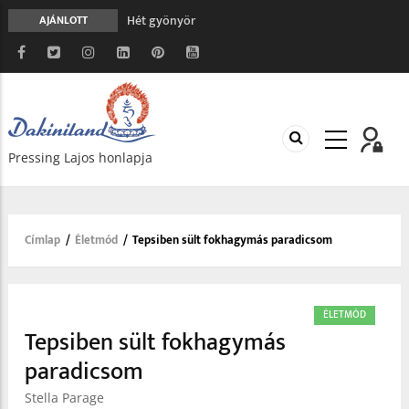
Hét gyönyör
AJÁNLOTT
A gondolatok átalakításának nyolc versszaka
Meghalni teljesen biztonságos
Minden más, mint aminek látszik
Vég nélküli leborulás
Pressing Lajos honlapja
Címlap
/
Életmód
/
Tepsiben sült fokhagymás paradicsom
Morzsa
ÉLETMÓD
Tepsiben sült fokhagymás
paradicsom
Stella Parage