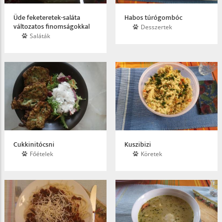
Üde feketeretek-saláta
Habos túrógombóc
változatos finomságokkal
Desszertek
Saláták
Cukkinitócsni
Kuszibizi
Főételek
Köretek