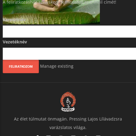
A feliratkozáshoz szíveskedjék megadni az e-mail címét!
Keresztnév
Vezetéknév
Manage existing
Az élet túlmutat önmagán. Pressing Lajos Lílávadzsra
varázslatos világa.