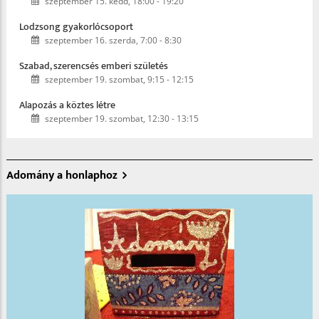
szeptember 15. kedd, 18:00
-
19:20
Lodzsong gyakorlócsoport
szeptember 16. szerda, 7:00
-
8:30
Szabad, szerencsés emberi születés
szeptember 19. szombat, 9:15
-
12:15
Alapozás a köztes létre
szeptember 19. szombat, 12:30
-
13:15
Adomány a honlaphoz