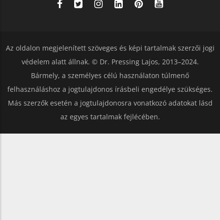
Az oldalon megjelenített szöveges és képi tartalmak szerzői jogi
védelem alatt állnak. © Dr. Pressing Lajos, 2013–2024.
Bármely, a személyes célú használaton túlmenő
felhasználáshoz a jogtulajdonos írásbeli engedélye szükséges.
Más szerzők esetén a jogtulajdonosra vonatkozó adatokat lásd
az egyes tartalmak fejlécében.