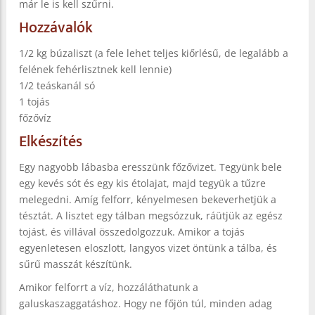
már le is kell szűrni.
Hozzávalók
1/2 kg búzaliszt (a fele lehet teljes kiőrlésű, de legalább a
felének fehérlisztnek kell lennie)
1/2 teáskanál só
1 tojás
főzővíz
Elkészítés
Egy nagyobb lábasba eresszünk főzővizet. Tegyünk bele
egy kevés sót és egy kis étolajat, majd tegyük a tűzre
melegedni. Amíg felforr, kényelmesen bekeverhetjük a
tésztát. A lisztet egy tálban megsózzuk, ráütjük az egész
tojást, és villával összedolgozzuk. Amikor a tojás
egyenletesen eloszlott, langyos vizet öntünk a tálba, és
sűrű masszát készítünk.
Amikor felforrt a víz, hozzáláthatunk a
galuskaszaggatáshoz. Hogy ne főjön túl, minden adag