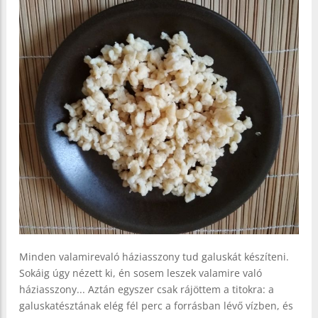
Minden valamirevaló háziasszony tud galuskát készíteni.
Sokáig úgy nézett ki, én sosem leszek valamire való
háziasszony... Aztán egyszer csak rájöttem a titokra: a
galuskatésztának elég fél perc a forrásban lévő vízben, és