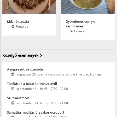
Milánói tészta
Gyömbéres-curry-s
karfiolleves
Főételek
Levesek
Közelgő események
A jóga-szútrák üzenete
augusztus 26. szerda
-
augusztus 30. vasárnap, egész nap
Tanítások a tudat természetéről
szeptember 14. hétfő, 17:30
-
19:00
Szútraelemzés
szeptember 14. hétfő, 19:30
-
21:00
Samatha meditáció gyakorlócsoport