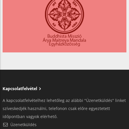
Kapcsolatfelvétel
A kapcsolatfelvételhez lehetőleg az alábbi "Üzenetküldés" linket
szíveskedjék használni, telefonon csak előre egyeztetett
időpontban vagyok elérhető.
Üzenetküldés