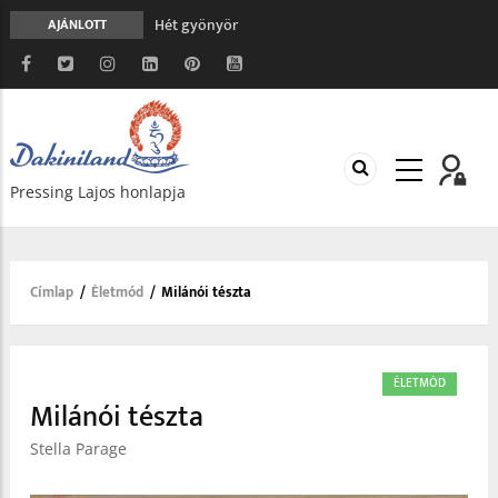
Hét gyönyör
AJÁNLOTT
A gondolatok átalakításának nyolc versszaka
Meghalni teljesen biztonságos
Minden más, mint aminek látszik
Vég nélküli leborulás
Pressing Lajos honlapja
Címlap
/
Életmód
/
Milánói tészta
Morzsa
ÉLETMÓD
Milánói tészta
Stella Parage