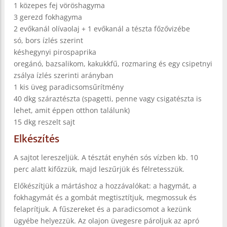
1 közepes fej vöröshagyma
3 gerezd fokhagyma
2 evőkanál olívaolaj + 1 evőkanál a tészta főzővizébe
só, bors ízlés szerint
késhegynyi pirospaprika
oregánó, bazsalikom, kakukkfű, rozmaring és egy csipetnyi
zsálya ízlés szerinti arányban
1 kis üveg paradicsomsűrítmény
40 dkg száraztészta (spagetti, penne vagy csigatészta is
lehet, amit éppen otthon találunk)
15 dkg reszelt sajt
Elkészítés
A sajtot lereszeljük. A tésztát enyhén sós vízben kb. 10
perc alatt kifőzzük, majd leszűrjük és félretesszük.
Előkészítjük a mártáshoz a hozzávalókat: a hagymát, a
fokhagymát és a gombát megtisztítjuk, megmossuk és
felaprítjuk. A fűszereket és a paradicsomot a kezünk
ügyébe helyezzük. Az olajon üvegesre pároljuk az apró