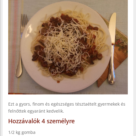
Ezt a gyors, finom és egészséges tésztaételt gyermekek és
felnőttek egyaránt kedvelik.
Hozzávalók 4 személyre
1/2 kg gomba