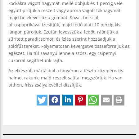
kockákra vágott hagymát, mellé dobjuk és 1 percig vele
együtt prítjuk a reszelt vagy apróra vágott fokhagymát,
majd belekeverjük a gombát. Sóval, borssal,
pirospaprikával ízesítjük, majd fedő alatt 10 percig kis
lángon pároljuk. Ezután levesszük a fedőt, ráöntjük a
sűrített paradicsomot, és ízlés szerint hozzáadjuk a
zöldfűszereket. Folyamatosan kevergetve összeforraljuk az
egészet. Ha túl savanyú lenne a szósz, egy csipetnyi
cukorral segíthetünk rajta.
Az elkészült mártásból a tányéron a tészta közepére kis
halmot rakunk, majd reszelt sajttal megszórjuk. Ha van
otthon, friss zsályalevéllel díszítjük.