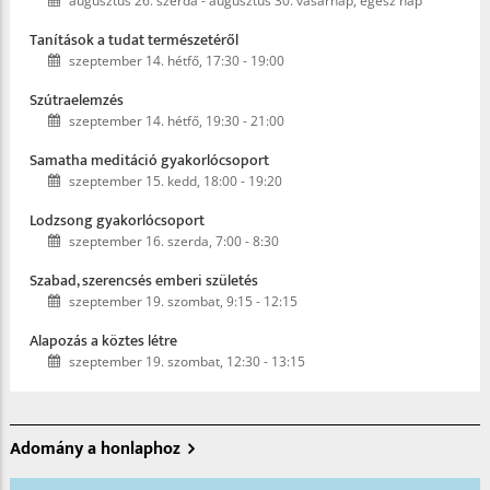
augusztus 26. szerda
-
augusztus 30. vasárnap, egész nap
Tanítások a tudat természetéről
szeptember 14. hétfő, 17:30
-
19:00
Szútraelemzés
szeptember 14. hétfő, 19:30
-
21:00
Samatha meditáció gyakorlócsoport
szeptember 15. kedd, 18:00
-
19:20
Lodzsong gyakorlócsoport
szeptember 16. szerda, 7:00
-
8:30
Szabad, szerencsés emberi születés
szeptember 19. szombat, 9:15
-
12:15
Alapozás a köztes létre
szeptember 19. szombat, 12:30
-
13:15
Adomány a honlaphoz