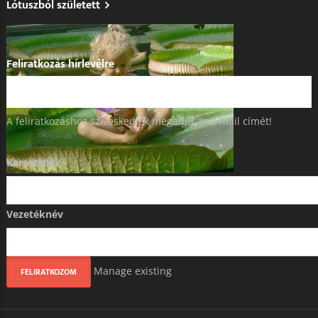
Lótuszból született
Feliratkozás hírlevélre
A feliratkozáshoz szíveskedjék megadni az e-mail címét!
Keresztnév
Vezetéknév
Manage existing