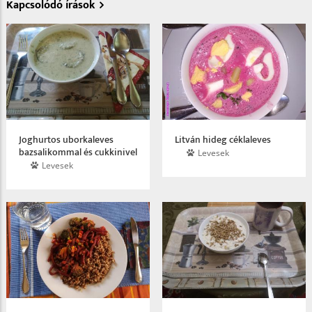
Kapcsolódó írások
Joghurtos uborkaleves
Litván hideg céklaleves
bazsalikommal és cukkinivel
Levesek
Levesek