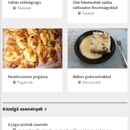
Céklás zöldségragu
Üde feketeretek-saláta
változatos finomságokkal
Főételek
Saláták
Paradicsomos pogácsa
Mákos guba extrákkal
Pogácsák
Desszertek
Közelgő események
A jóga-szútrák üzenete