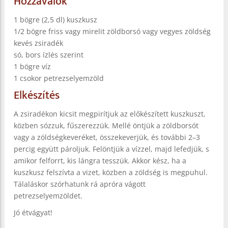
Hozzávalók
1 bögre (2,5 dl) kuszkusz
1/2 bögre friss vagy mirelit zöldborsó vagy vegyes zöldség
kevés zsiradék
só, bors ízlés szerint
1 bögre víz
1 csokor petrezselyemzöld
Elkészítés
A zsiradékon kicsit megpirítjuk az előkészített kuszkuszt,
közben sózzuk, fűszerezzük. Mellé öntjük a zöldborsót
vagy a zöldségkeveréket, összekeverjük, és további 2–3
percig együtt pároljuk. Felöntjük a vízzel, majd lefedjük, s
amikor felforrt, kis lángra tesszük. Akkor kész, ha a
kuszkusz felszívta a vizet, közben a zöldség is megpuhul.
Tálaláskor szórhatunk rá apróra vágott
petrezselyemzöldet.
Jó étvágyat!