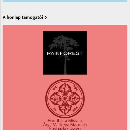
A honlap támogatói