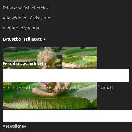
Felhasználási feltételek
Adatvédelmi tájékoztató​
Rendezvénynaptár
Lótuszból született
Feliratkozás hírlevélre
A feliratkozáshoz szíveskedjék megadni az e-mail címét!
Keresztnév
Vezetéknév