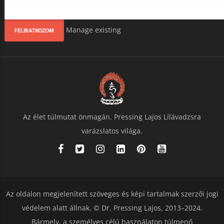
Manage existing
Az élet túlmutat önmagán. Pressing Lajos Lílávadzsra
varázslatos világa.
Az oldalon megjelenített szöveges és képi tartalmak szerzői jogi
védelem alatt állnak. © Dr. Pressing Lajos, 2013–2024.
Bármely, a személyes célú használaton túlmenő