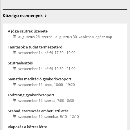
Közelgő események
A jóga-szútrák üzenete
augusztus 26. szerda
-
augusztus 30. vasárnap, egész nap
Tanítások a tudat természetéről
szeptember 14. hétfő, 17:30
-
19:00
Szútraelemzés
szeptember 14. hétfő, 19:30
-
21:00
Samatha meditáció gyakorlócsoport
szeptember 15. kedd, 18:00
-
19:20
Lodzsong gyakorlócsoport
szeptember 16. szerda, 7:00
-
8:30
Szabad, szerencsés emberi születés
szeptember 19. szombat, 9:15
-
12:15
Alapozás a köztes létre