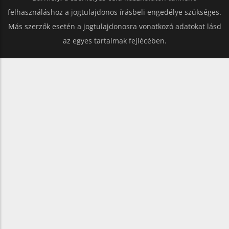
felhasználáshoz a jogtulajdonos írásbeli engedélye szükséges.
Más szerzők esetén a jogtulajdonosra vonatkozó adatokat lásd
az egyes tartalmak fejlécében.