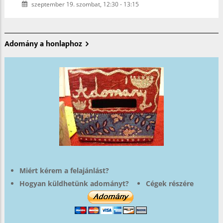
szeptember 19. szombat, 12:30
-
13:15
Adomány a honlaphoz
Miért kérem a felajánlást?
Hogyan küldhetünk adományt?
Cégek részére