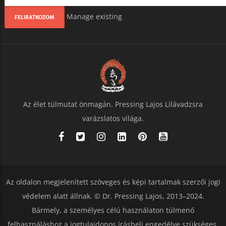
Manage existing
Az élet túlmutat önmagán. Pressing Lajos Lílávadzsra
varázslatos világa.
Az oldalon megjelenített szöveges és képi tartalmak szerzői jogi
védelem alatt állnak. © Dr. Pressing Lajos, 2013–2024.
Bármely, a személyes célú használaton túlmenő
felhasználáshoz a jogtulajdonos írásbeli engedélye szükséges.