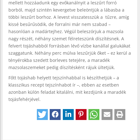
mellett hozzáadunk egy evőkanálnyit a leszűrt forró
borból, majd szintén kevergetve beleöntjük a lábasba a
többi leszűrt borhoz. A levest visszatesszük a tűzre, amíg
kissé besűrűsödik, de forralni már nem szabad –
hasonlóan a madártejhez. Végül beleszórjuk a mazsola
nagy részét, néhány szemet félreteszünk díszítésnek. A
felvert tojáshabból forrásban lévő vízbe kanállal galukákat
szaggatunk. Néhány perc múlva leszűrjük őket – ez kerül a
tényérokba szedett borleves tetejére, a maradék
mazsolaszemeket pedig díszítésként rájuk ültetjük.
Főtt tojáshab helyett tejszínhabbal is készíthetjük – a
klasszikus recept tejszínhabot ír –, ebben az esetben
azonban külön feladat kitalálni, mit kezdjünk a maradék
tojásfehérjével.