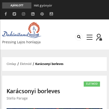
Hét gyönyör
AJÁNLOTT
A gondolatok átalakításának nyolc versszaka
Meghalni teljesen biztonságos
Minden más, mint aminek látszik
Vég nélküli leborulás
Pressing Lajos honlapja
Címlap
/
Életmód
/
Karácsonyi borleves
Morzsa
ÉLETMÓD
Karácsonyi borleves
Stella Parage