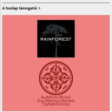
A honlap támogatói