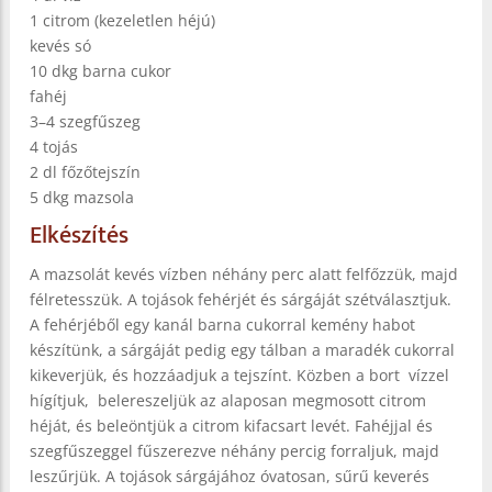
1 citrom (kezeletlen héjú)
kevés só
10 dkg barna cukor
fahéj
3–4 szegfűszeg
4 tojás
2 dl főzőtejszín
5 dkg mazsola
Elkészítés
A mazsolát kevés vízben néhány perc alatt felfőzzük, majd
félretesszük. A tojások fehérjét és sárgáját szétválasztjuk.
A fehérjéből egy kanál barna cukorral kemény habot
készítünk, a sárgáját pedig egy tálban a maradék cukorral
kikeverjük, és hozzáadjuk a tejszínt. Közben a bort vízzel
hígítjuk, belereszeljük az alaposan megmosott citrom
héját, és beleöntjük a citrom kifacsart levét. Fahéjjal és
szegfűszeggel fűszerezve néhány percig forraljuk, majd
leszűrjük. A tojások sárgájához óvatosan, sűrű keverés