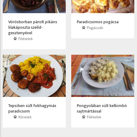
Vörösborban párolt pikáns
Paradicsomos pogácsa
lilakáposzta szelíd­
Pogácsák
gesztenyével
Főételek
Tepsiben sült fokhagymás
Pongyolában sült kelbimbó
paradicsom
sajtmártással
Köretek
Főételek