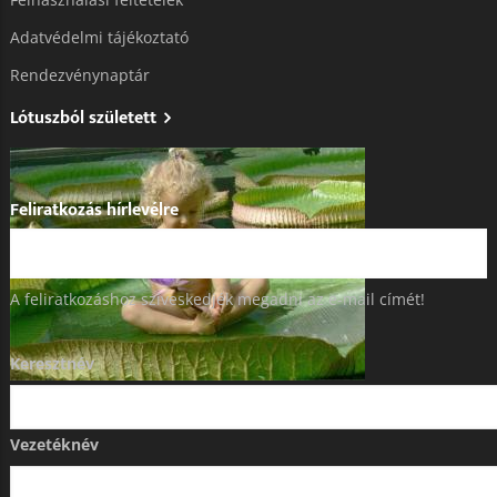
Adatvédelmi tájékoztató​
Rendezvénynaptár
Lótuszból született
Feliratkozás hírlevélre
A feliratkozáshoz szíveskedjék megadni az e-mail címét!
Keresztnév
Vezetéknév