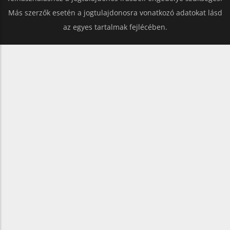
Más szerzők esetén a jogtulajdonosra vonatkozó adatokat lásd
az egyes tartalmak fejlécében.