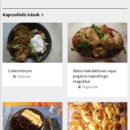
Kapcsolódó írások
Cukkinitócsni
Illatos-kakukkfüves vajas
pogácsa napraforgó
Főételek
magokkal
Pogácsák