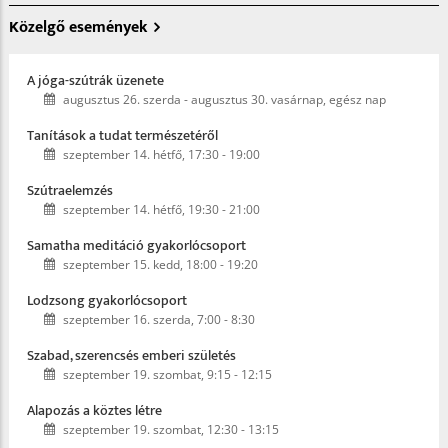
Közelgő események
A jóga-szútrák üzenete
augusztus 26. szerda
-
augusztus 30. vasárnap, egész nap
Tanítások a tudat természetéről
szeptember 14. hétfő, 17:30
-
19:00
Szútraelemzés
szeptember 14. hétfő, 19:30
-
21:00
Samatha meditáció gyakorlócsoport
szeptember 15. kedd, 18:00
-
19:20
Lodzsong gyakorlócsoport
szeptember 16. szerda, 7:00
-
8:30
Szabad, szerencsés emberi születés
szeptember 19. szombat, 9:15
-
12:15
Alapozás a köztes létre
szeptember 19. szombat, 12:30
-
13:15