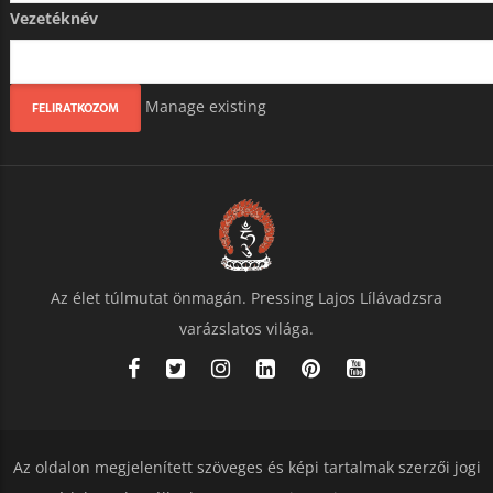
Vezetéknév
Manage existing
Az élet túlmutat önmagán. Pressing Lajos Lílávadzsra
varázslatos világa.
Az oldalon megjelenített szöveges és képi tartalmak szerzői jogi