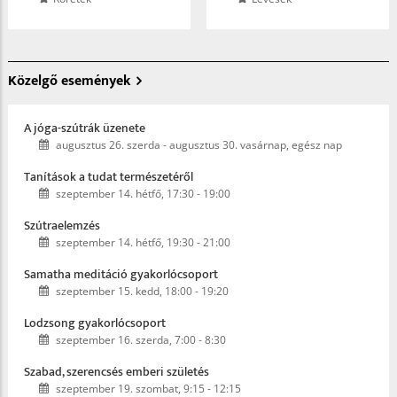
Közelgő események
A jóga-szútrák üzenete
augusztus 26. szerda
-
augusztus 30. vasárnap, egész nap
Tanítások a tudat természetéről
szeptember 14. hétfő, 17:30
-
19:00
Szútraelemzés
szeptember 14. hétfő, 19:30
-
21:00
Samatha meditáció gyakorlócsoport
szeptember 15. kedd, 18:00
-
19:20
Lodzsong gyakorlócsoport
szeptember 16. szerda, 7:00
-
8:30
Szabad, szerencsés emberi születés
szeptember 19. szombat, 9:15
-
12:15