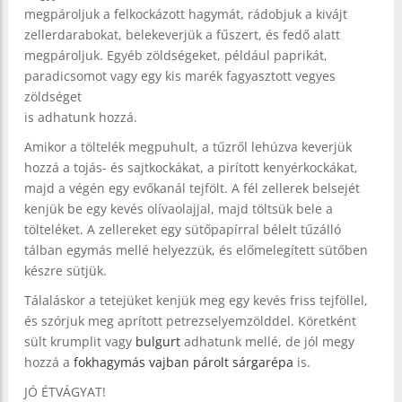
megpároljuk a felkockázott hagymát, rádobjuk a kivájt
zellerdarabokat, belekeverjük a fűszert, és fedő alatt
megpároljuk. Egyéb zöldségeket, például paprikát,
paradicsomot vagy egy kis marék fagyasztott vegyes
zöldséget
is adhatunk hozzá.
Amikor a töltelék megpuhult, a tűzről lehúzva keverjük
hozzá a tojás- és sajtkockákat, a pirított kenyérkockákat,
majd a végén egy evőkanál tejfölt. A fél zellerek belsejét
kenjük be egy kevés olívaolajjal, majd töltsük bele a
tölteléket. A zellereket egy sütőpapírral bélelt tűzálló
tálban egymás mellé helyezzük, és előmelegített sütőben
készre sütjük.
Tálaláskor a tetejüket kenjük meg egy kevés friss tejföllel,
és szórjuk meg aprított petrezselyemzölddel. Köretként
sült krumplit vagy
bulgurt
adhatunk mellé, de jól megy
hozzá a
fokhagymás vajban párolt sárgarépa
is.
JÓ ÉTVÁGYAT!