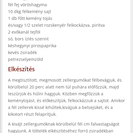
fél fej vöröshagyma
10 dkg félkemény sajt
1 db főtt kemény tojás
és/vagy 1/2 szelet rozskenyér felkockázva, pirítva
2 evőkanál tejföl
só, bors ízlés szerint
késhegynyi pirospaprika
kevés zsiradék
petrezselyemzöld
Elkészítés
A megtisztított, megmosott zellergumókat félbevágjuk, és
körülbelül 20 perc alatt nem túl puhára előfőzzük, majd
leszűrjük és hűlni hagyjuk. Közben megfőzzük a
keménytojást, és előkészítjük, felkockázzuk a sajtot. Amikor
a fél zellerek kissé kihűltek,kivájjuk a belsejüket, és a
kikotort részt felaprítjuk.
A kivájt zellergumóknak körülbelül fél cm falvastagságot
hagyjunk. A töltelék elkészítéséhez forró zsiradékban