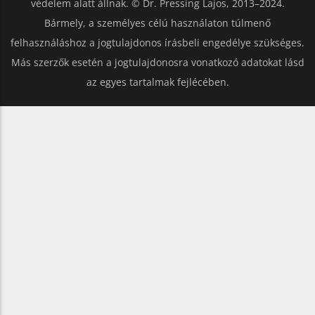
védelem alatt állnak. © Dr. Pressing Lajos, 2013–2024.
Bármely, a személyes célú használaton túlmenő
felhasználáshoz a jogtulajdonos írásbeli engedélye szükséges.
Más szerzők esetén a jogtulajdonosra vonatkozó adatokat lásd
az egyes tartalmak fejlécében.