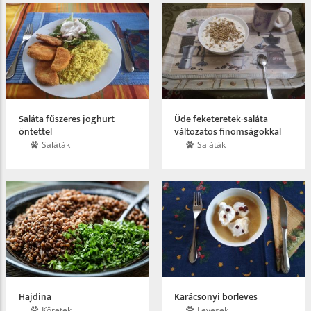
Saláta fűszeres joghurt
Üde feketeretek-saláta
öntettel
változatos finomságokkal
Saláták
Saláták
Hajdina
Karácsonyi borleves
Köretek
Levesek