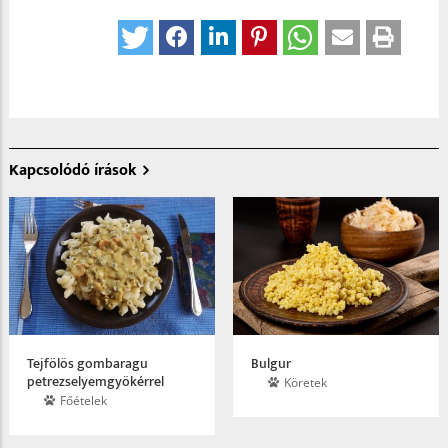
Kapcsolódó írások
Tejfölös gombaragu
Bulgur
petrezselyemgyökérrel
Köretek
Főételek