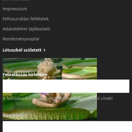
Impresszum
Felhasználási feltételek
Adatvédelmi tájékoztató​
Rendezvénynaptár
Lótuszból született
Feliratkozás hírlevélre
A feliratkozáshoz szíveskedjék megadni az e-mail címét!
Keresztnév