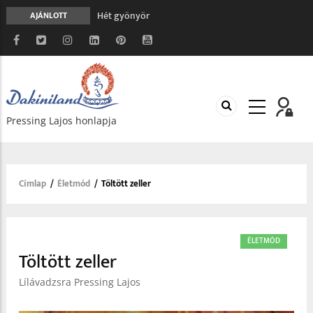
Hét gyönyör
AJÁNLOTT
A gondolatok átalakításának nyolc versszaka
Meghalni teljesen biztonságos
Minden más, mint aminek látszik
Vég nélküli leborulás
Pressing Lajos honlapja
Címlap
/
Életmód
/
Töltött zeller
Morzsa
ÉLETMÓD
Töltött zeller
Lílávadzsra Pressing Lajos