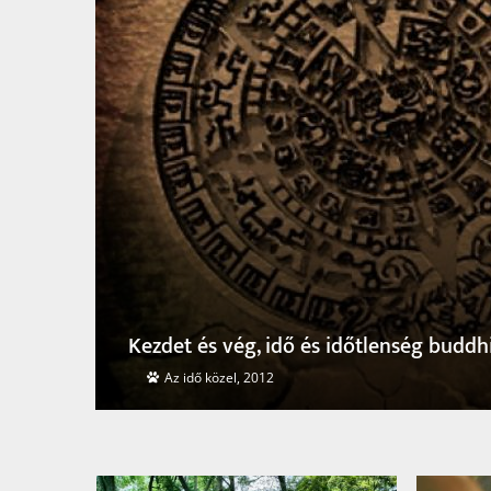
-
Halandó lét, halhatatlan élet
Dharma 14. sz., 2015