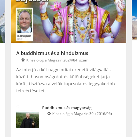
A buddhizmus és a hinduizmus
Kineziológia Magazin 2024/84. szám
Az interjú a két nagy indiai eredetű világvallás
közötti hasonlóságokat és különbségeket járja
körül, tisztázva a velük kapcsolatos leggyakoribb
félreértéseket.
Buddhizmus és magyarság
Kinezio­lógia Maga­zin 39. (2016/06)