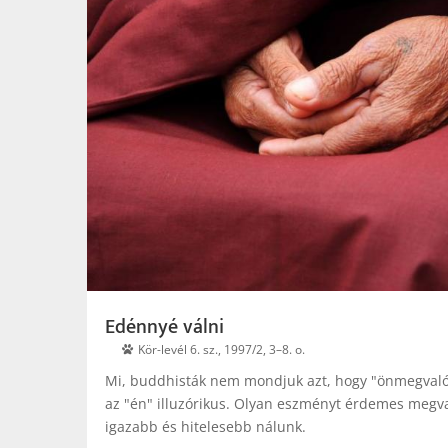
Edénnyé válni
Kör-levél 6. sz., 1997/2, 3–8. o.
Mi, buddhisták nem mondjuk azt, hogy "önmegvalós
az "én" illuzórikus. Olyan eszményt érdemes megv
igazabb és hitelesebb nálunk.