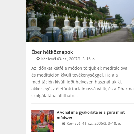
Éber hétköznapok
Kör-levél 43. sz., 2007/1, 3–16. o.
Az időnket kétféle módon töltjük el: meditációval
és meditáción kívüli tevékenységgel. Ha a a
meditáción kívüli időt helyesen használjuk ki,
akkor egész életünk tartalmassá válik, és a Dharma
szolgálatába állítható...
A vonal ima gyakorlata és a guru mint
módszer
Kör-levél 41. sz., 2006/3, 3–18. o.