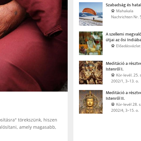
Szabadság és hat
Mahakala
Nachrichten Nr. 
A szellemi megvaló
útjai az ősi Indiáb
Előadásvázlat
Meditáció a részt
Istenről I.
Kör-levél. 25. s
2002/1, 3–13. o.
Meditáció a részt
Istenről II.
Kör-levél 28. s
2002/4, 3–15. o.
ításra" törekszünk, hiszen
alósítani, amely magasabb,