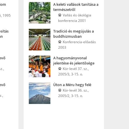
alom
A keleti vallások tanítása a
természetről
Vallás és ökológia
5, 1995
konferencia 2001
sítás
Tradíció és megújulás a
an
buddhiz­musban
Konferencia-előadás
2003
vevő
A hagyomány­vonal
jelentése és jelentősége
z.,
Kör-levél 37. sz.,
2005/3, 3-15. o.
vevő
Úton a Méru hegy felé
Kör-levél 36. sz.,
z.,
2005/2, 3-15. o.