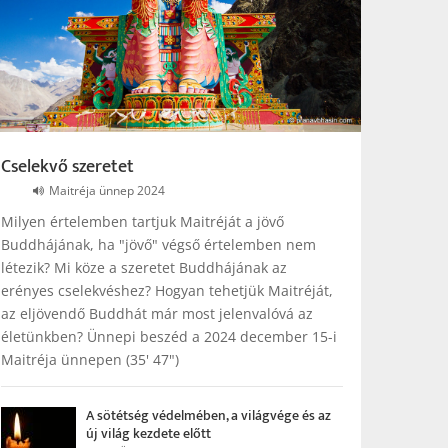
Cselekvő szeretet
Maitréja ünnep 2024
Milyen értelemben tartjuk Maitréját a jövő
Buddhájának, ha "jövő" végső értelemben nem
létezik? Mi köze a szeretet Buddhájának az
erényes cselekvéshez? Hogyan tehetjük Maitréját,
az eljövendő Buddhát már most jelenvalóvá az
életünkben? Ünnepi beszéd a 2024 december 15-i
Maitréja ünnepen (35' 47")
A sötétség védelmében, a világvége és az
új világ kezdete előtt