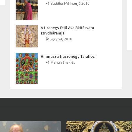
Buddha FM interjú 2016
A tizenegy fejű Avalókitésvara
szívdháraníja
Jegyzet, 2018
Himnusz a huszonegy Tárához
Mantraéneklés