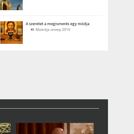
A szeretet a megismerés egy módja
Maitréja ünnep 2016
A Nap keresztény és buddhista
Tibet