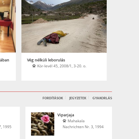
A buddhista sztúpa – spirituális
Az evolúci
építészeti elvek
Ökotá
Magyar Építőművészet, 2007/4.
FORDÍTÁSOK
JEGYZETEK
GYAKORLÁS
Viparjaja
Mahakala
7, 1995
Nachrichten Nr. 3, 1994