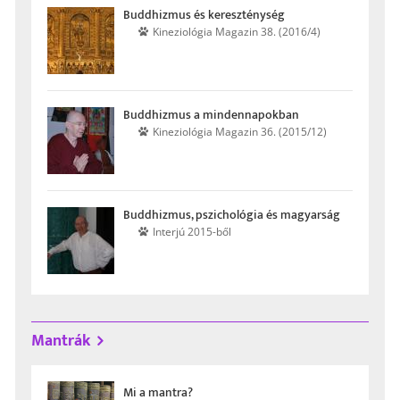
Buddhizmus és keresz­ténység
Kinezio­lógia Maga­zin 38. (2016/4)
Buddhizmus a minden­napokban
Kinezio­lógia Maga­zin 36. (2015/12)
Buddhizmus, pszichológia és magyarság
Interjú 2015-ből
Mantrák
Mi a mantra?