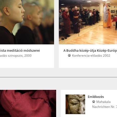
ha közép-útja Közép-Európában
Vég nélküli leborulás
nferencia-előadás 2002
Kör-levél 45, 2008/1, 3-20. o.
Emlékezés
Mahakala
Nachrichten Nr. 