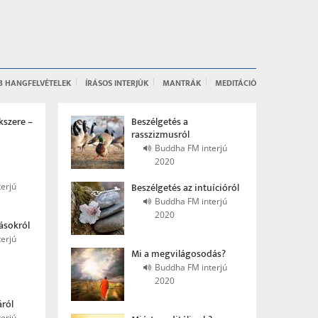
B HANGFELVÉTELEK
ÍRÁSOS INTERJÚK
MANTRÁK
MEDITÁCIÓ
kszere –
Beszélgetés a
rasszizmusról
Buddha FM interjú
2020
Beszélgetés az intuícióról
erjú
Buddha FM interjú
2020
ásokról
erjú
Mi a megvilágosodás?
Buddha FM interjú
2020
ról
erjú