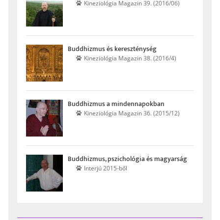
Kinezio­lógia Maga­zin 39. (2016/06)
Buddhizmus és keresz­ténység
Kinezio­lógia Maga­zin 38. (2016/4)
Buddhizmus a minden­napokban
Kinezio­lógia Maga­zin 36. (2015/12)
Buddhizmus, pszichológia és magyarság
Interjú 2015-ből