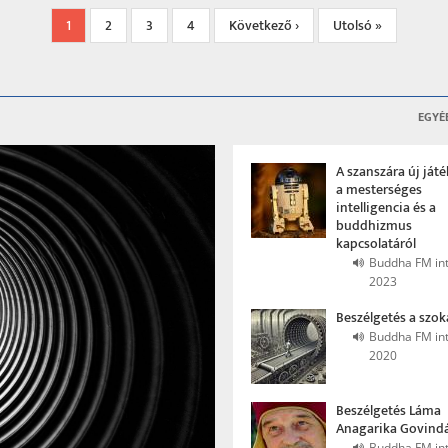
Jelenlegi
1
Page
2
Page
3
Page
4
Következő
Következő ›
Utolsó
Utolsó »
oldal
oldal
oldal
EGYÉ
A szanszára új játé
a mesterséges
intelligencia és a
buddhizmus
kapcsolatáról
Buddha FM int
2023
Beszélgetés a szok
Buddha FM int
2020
Beszélgetés Láma
Anagarika Govindá
Buddha FM int