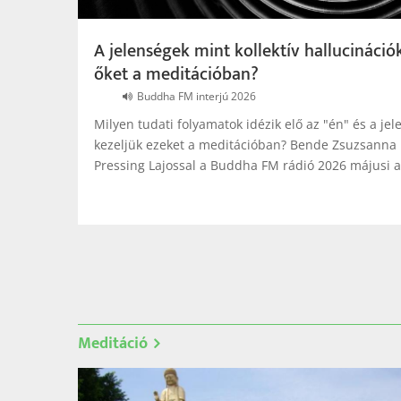
A jelenségek mint kollektív hallucináció
őket a meditációban?
Buddha FM interjú 2026
Milyen tudati folyamatok idézik elő az "én" és a je
kezeljük ezeket a meditációban? Bende Zsuzsanna 
Pressing Lajossal a Buddha FM rádió 2026 májusi 
Oldalszámozás
Meditáció