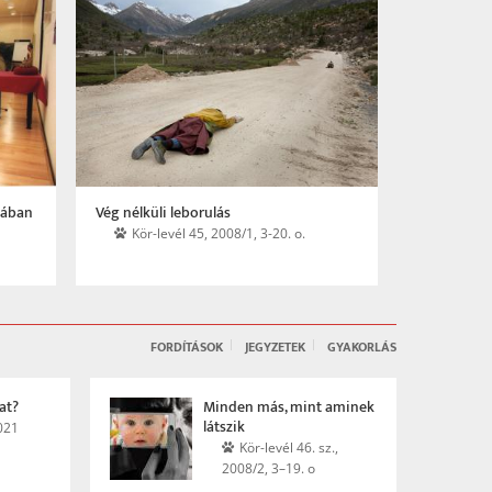
A buddhista sztúpa – spirituális
Az evolúci
építészeti elvek
Ökotáj
Magyar Építőművészet, 2007/4.
FORDÍTÁSOK
JEGYZETEK
GYAKORLÁS
at?
Minden más, mint aminek
látszik
021
Kör-levél 46. sz.,
2008/2, 3–19. o