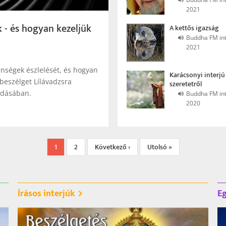
2021
k - és hogyan kezeljük
A kettős igazság
Buddha FM int
2021
lenségek észlelését, és hogyan
Karácsonyi interjú
beszélget Lílávadzsra
szeretetről
adásában.
Buddha FM int
2020
Jelenlegi
1
Page
2
Következő
Következő ›
Utolsó
Utolsó »
oldal
oldal
oldal
Írásos interjúk
Eg