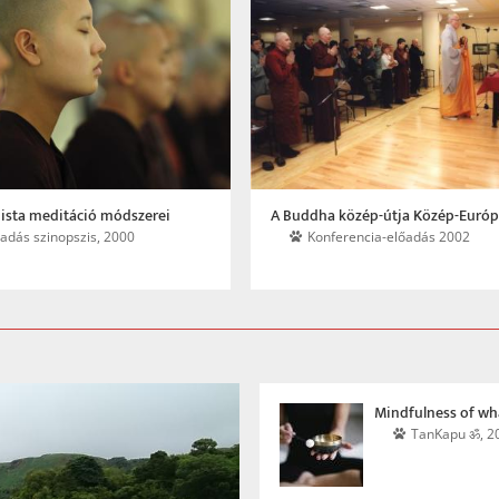
a közép-útja Közép-Európában
Vég nélküli leborulás
nferencia-előadás 2002
Kör-levél 45, 2008/1, 3-20. o.
Mindfulness of wh
TanKapu ॐ, 2