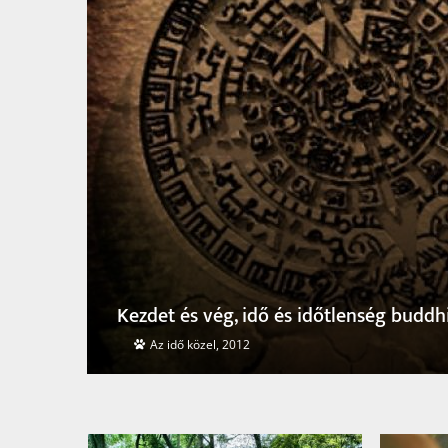
Halandó lét, halhatatlan élet
Dharma 14. sz., 2015