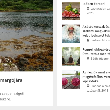
Időben ébredni
Láthatatlan sz
2020
A sötét korszak és 
szellemi megvakul
keleti bölcselet tü
Párbeszéd a s
Reggeli üldögélése
útmutató a medit
Bódhi füzetek
Az illúziók mint a 
megértéséhez veze
 margójára
lépcsőfokai
Előadás a zal
sztúpánál, 2018
a csepel-szigeti
lékére.