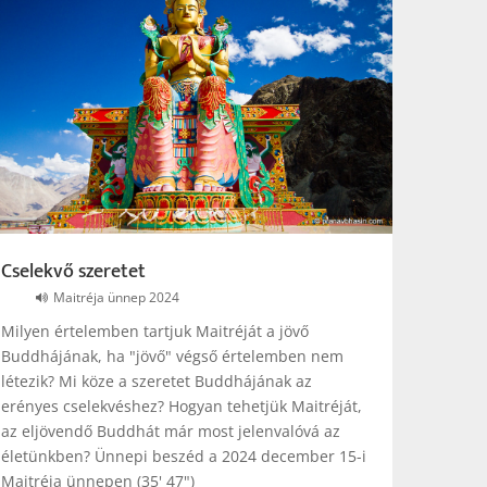
Cselekvő szeretet
Maitréja ünnep 2024
Milyen értelemben tartjuk Maitréját a jövő
Buddhájának, ha "jövő" végső értelemben nem
létezik? Mi köze a szeretet Buddhájának az
erényes cselekvéshez? Hogyan tehetjük Maitréját,
az eljövendő Buddhát már most jelenvalóvá az
életünkben? Ünnepi beszéd a 2024 december 15-i
Maitréja ünnepen (35' 47")