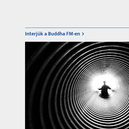
Oldalszámozás
Interjúk a Buddha FM-en