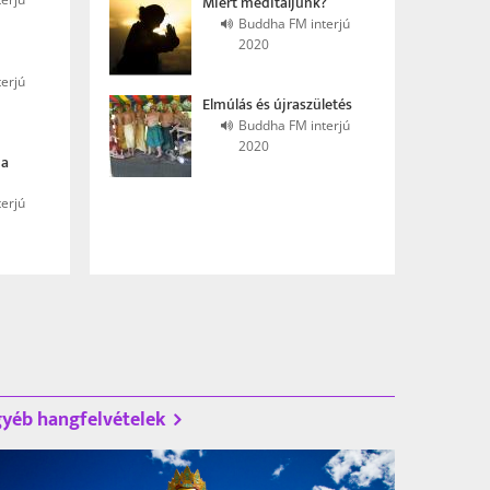
Miért meditáljunk?
Buddha FM interjú
2020
erjú
Elmúlás és újraszületés
Buddha FM interjú
2020
 a
erjú
yéb hangfelvételek