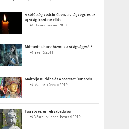
A sötétség védelmében, a világvége és az
új világ kezdete előtt
Ünnepi beszéd 2012
Mit tanít a buddhizmus a világvégéről?
Interjú 2011
Maitréja Buddha és a szeretet ünnepén
Maitréja ünnep 2019
Függőség és felszabadulás
Vészákh ünnepi beszéd 2019