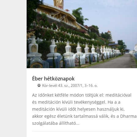
Éber hétköznapok
Kör-levél 43. sz., 2007/1, 3–16. o.
Az időnket kétféle módon töltjük el: meditációval
és meditáción kívüli tevékenységgel. Ha a a
meditáción kívüli időt helyesen használjuk ki,
akkor egész életünk tartalmassá válik, és a Dharma
szolgálatába állítható...