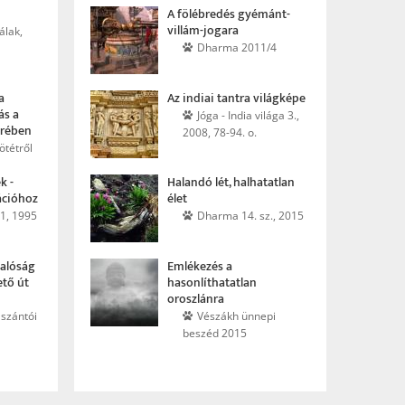
A fölébredés gyémánt­
villám-jogara
álak,
Dharma 2011/4
a
Az indiai tantra világképe
ás a
Jóga - India világa 3.,
krében
2008, 78-94. o.
ötétről
k -
Halandó lét, halhatatlan
ációhoz
élet
 1, 1995
Dharma 14. sz., 2015
valóság
Emlékezés a
tő út
hasonlíthatatlan
oroszlánra
aszántói
Vészákh ünnepi
beszéd 2015