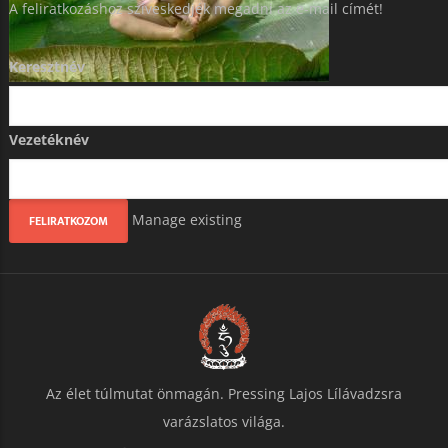
A feliratkozáshoz szíveskedjék megadni az e-mail címét!
Keresztnév
Vezetéknév
Manage existing
Az élet túlmutat önmagán. Pressing Lajos Lílávadzsra
varázslatos világa.