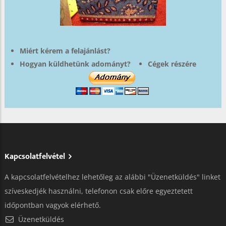
Miért kérem a felajánlást?
Hogyan küldhetünk adományt?
Cégek részére
Kapcsolatfelvétel
A kapcsolatfelvételhez lehetőleg az alábbi "Üzenetküldés" linket
szíveskedjék használni, telefonon csak előre egyeztetett
időpontban vagyok elérhető.
Üzenetküldés