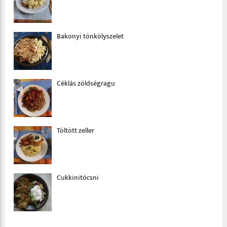
Bakonyi tönkölyszelet
Céklás zöldségragu
Töltött zeller
Cukkinitócsni