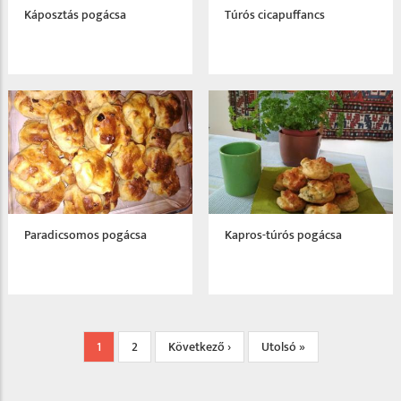
Káposztás pogácsa
Túrós cicapuffancs
Paradicsomos pogácsa
Kapros-túrós pogácsa
Oldalszámozás
Jelenlegi
1
Page
2
Következő
Következő ›
Utolsó
Utolsó »
oldal
oldal
oldal