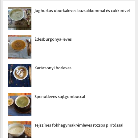
Joghurtos uborkaleves bazsalikommal és cukkinivel
Édesburgonya-leves
Karácsonyi borleves
Spenótleves sajt­gombóccal
Tejszínes fokhagyma­krémleves rozsos pirítóssal