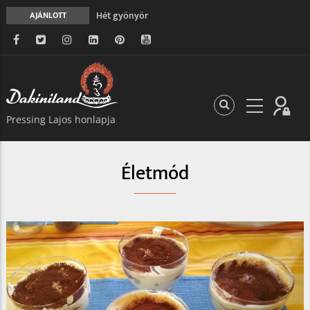
Hét gyönyör
AJÁNLOTT
A gondolatok átalakításának nyolc versszaka
Meghalni teljesen biztonságos
Minden más, mint aminek látszik
Vég nélküli leborulás
Pressing Lajos honlapja
Életmód