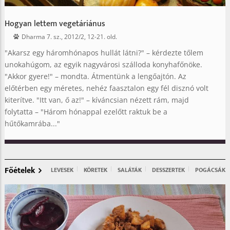
Hogyan lettem vegetáriánus
Dharma 7. sz., 2012/2, 12-21. old.
"Akarsz egy háromhónapos hullát látni?" – kérdezte tőlem
unokahúgom, az egyik nagyvárosi szálloda konyhafőnöke.
"Akkor gyere!" – mondta. Átmentünk a lengőajtón. Az
előtérben egy méretes, nehéz faasztalon egy fél disznó volt
kiterítve. "Itt van, ő az!" – kíváncsian nézett rám, majd
folytatta – "Három hónappal ezelőtt raktuk be a
hűtőkamrába..."
Főételek
LEVESEK
KÖRETEK
SALÁTÁK
DESSZERTEK
POGÁCSÁK