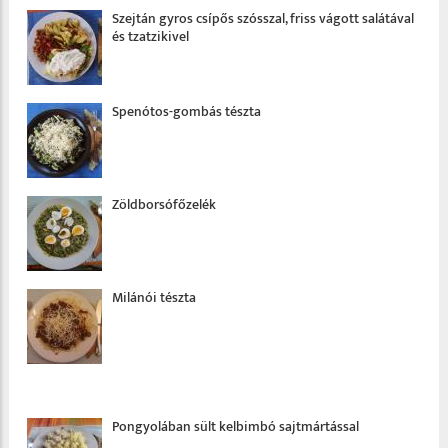
Szejtán gyros csípős szósszal, friss vágott salátával
és tzatzikivel
Spenótos-gombás tészta
Zöldborsófőzelék
Milánói tészta
Pongyolában sült kelbimbó sajtmártással